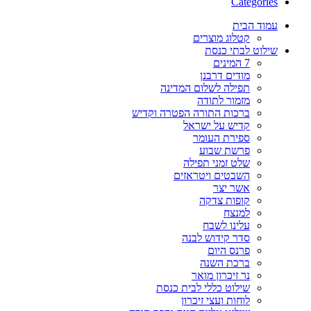
Categories
עמוד הבית
קטלוג מוצרים
שילוט לבתי כנסת
7 המינים
מודים דרבנן
תפילה לשלום המדינה
מזמור לתודה
ברכות התורה הפטרה וקדיש
קדיש על ישראל
ספירת העומר
פרשת שבוע
שלט זמני תפילה
השבטים ויטראזים
אשר יצר
קופות צדקה
למנצח
עלינו לשבח
סדר קידוש לבנה
פרנס היום
ברכת השנה
נר זיכרון מואר
שילוט כללי לבית כנסת
לוחות ועצי זיכרון