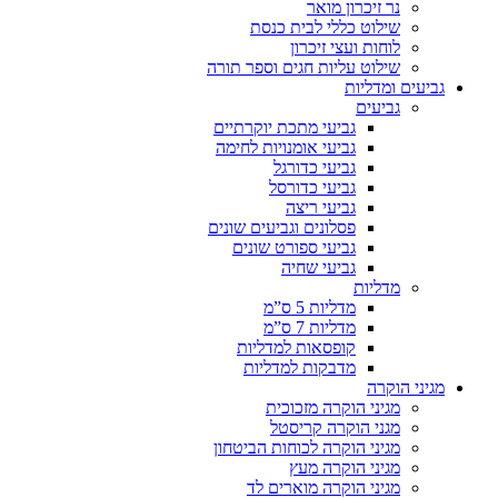
נר זיכרון מואר
שילוט כללי לבית כנסת
לוחות ועצי זיכרון
שילוט עליות חגים וספר תורה
גביעים ומדליות
גביעים
גביעי מתכת יוקרתיים
גביעי אומנויות לחימה
גביעי כדורגל
גביעי כדורסל
גביעי ריצה
פסלונים וגביעים שונים
גביעי ספורט שונים
גביעי שחיה
מדליות
מדליות 5 ס”מ
מדליות 7 ס”מ
קופסאות למדליות
מדבקות למדליות
מגיני הוקרה
מגיני הוקרה מזכוכית
מגני הוקרה קריסטל
מגיני הוקרה לכוחות הביטחון
מגיני הוקרה מעץ
מגיני הוקרה מוארים לד