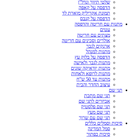
שלטי תיווך ונדל”ן
הדפסה על קאפה
תמונת אקריליק מוארת לד
הדפסה על קנבס
מתנות עם חריטה והדפסה
עטים
מצתים עם חריטה
אולרים וסכינים עם חריטה
ארנקים לגבר
מתנות למנהל
הדפסה על בלוק עץ
מתנות לגבר ולאישה
מתנות יודאיקה שונים
מתנות לרופא ולאחות
מתנות עד 50 ש”ח
עיצוב החדר והבית
תגי שם
תגי שם מתכת
אביזרים לתגי שם
תגי שם פלסטיק
תגי שם מעץ
תגי שם עם שרוך
סיכות וסמלים כללים
סמל המדינה
סיכות כפתור