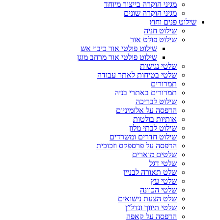
מגיני הוקרה בייצור מיוחד
מגיני הוקרה שונים
שילוט פנים וחוץ
שילוט חניה
שילוט פולט אור
שילוט פולטי אור כיבוי אש
שילוט פולטי אור מרחב מוגן
שלטי נגישות
שלטי בטיחות לאתר עבודה
תמרורים
תמרורים באתרי בניה
שילוט לבריכה
הדפסה על אלומיניום
אותיות בולטות
שילוט לבתי מלון
שילוט חדרים ומשרדים
הדפסה על פרספקס וזכוכית
שלטים מוארים
שלטי דגל
שלט תאורה לבניין
שלטי עץ
שלטי הכוונה
שלט הצעת נישואים
שלטי תיווך ונדל”ן
הדפסה על קאפה