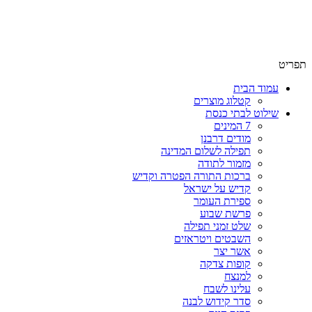
שימו לב האתר בבנייה. ישנם מוצרים ללא מחירים!
שימו לב האתר בבנייה. ישנם מוצרים ללא מחירים!
תפריט
עמוד הבית
קטלוג מוצרים
שילוט לבתי כנסת
7 המינים
מודים דרבנן
תפילה לשלום המדינה
מזמור לתודה
ברכות התורה הפטרה וקדיש
קדיש על ישראל
ספירת העומר
פרשת שבוע
שלט זמני תפילה
השבטים ויטראזים
אשר יצר
קופות צדקה
למנצח
עלינו לשבח
סדר קידוש לבנה