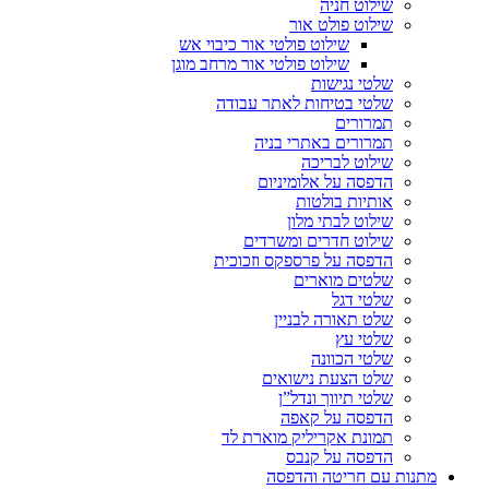
שילוט חניה
שילוט פולט אור
שילוט פולטי אור כיבוי אש
שילוט פולטי אור מרחב מוגן
שלטי נגישות
שלטי בטיחות לאתר עבודה
תמרורים
תמרורים באתרי בניה
שילוט לבריכה
הדפסה על אלומיניום
אותיות בולטות
שילוט לבתי מלון
שילוט חדרים ומשרדים
הדפסה על פרספקס וזכוכית
שלטים מוארים
שלטי דגל
שלט תאורה לבניין
שלטי עץ
שלטי הכוונה
שלט הצעת נישואים
שלטי תיווך ונדל”ן
הדפסה על קאפה
תמונת אקריליק מוארת לד
הדפסה על קנבס
מתנות עם חריטה והדפסה