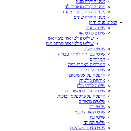
מגיני הוקרה מעץ
מגיני הוקרה מוארים לד
מגיני הוקרה בייצור מיוחד
מגיני הוקרה שונים
שילוט פנים וחוץ
שילוט חניה
שילוט פולט אור
שילוט פולטי אור כיבוי אש
שילוט פולטי אור מרחב מוגן
שלטי נגישות
שלטי בטיחות לאתר עבודה
תמרורים
תמרורים באתרי בניה
שילוט לבריכה
הדפסה על אלומיניום
אותיות בולטות
שילוט לבתי מלון
שילוט חדרים ומשרדים
הדפסה על פרספקס וזכוכית
שלטים מוארים
שלטי דגל
שלט תאורה לבניין
שלטי עץ
שלטי הכוונה
שלט הצעת נישואים