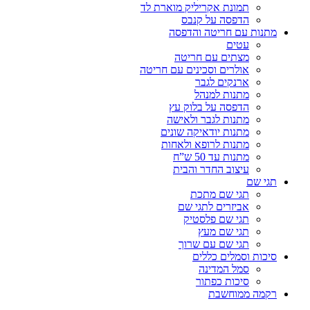
תמונת אקריליק מוארת לד
הדפסה על קנבס
מתנות עם חריטה והדפסה
עטים
מצתים עם חריטה
אולרים וסכינים עם חריטה
ארנקים לגבר
מתנות למנהל
הדפסה על בלוק עץ
מתנות לגבר ולאישה
מתנות יודאיקה שונים
מתנות לרופא ולאחות
מתנות עד 50 ש”ח
עיצוב החדר והבית
תגי שם
תגי שם מתכת
אביזרים לתגי שם
תגי שם פלסטיק
תגי שם מעץ
תגי שם עם שרוך
סיכות וסמלים כללים
סמל המדינה
סיכות כפתור
רקמה ממוחשבת