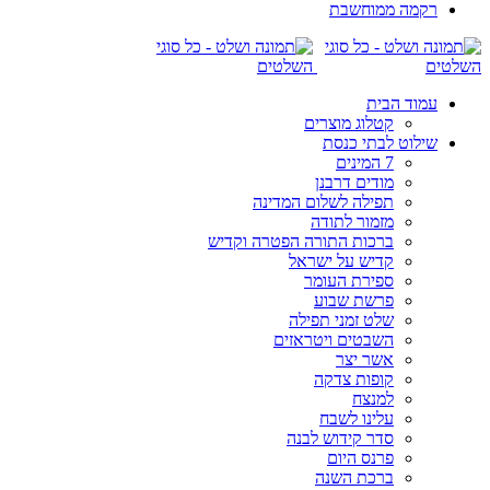
רקמה ממוחשבת
עמוד הבית
קטלוג מוצרים
שילוט לבתי כנסת
7 המינים
מודים דרבנן
תפילה לשלום המדינה
מזמור לתודה
ברכות התורה הפטרה וקדיש
קדיש על ישראל
ספירת העומר
פרשת שבוע
שלט זמני תפילה
השבטים ויטראזים
אשר יצר
קופות צדקה
למנצח
עלינו לשבח
סדר קידוש לבנה
פרנס היום
ברכת השנה