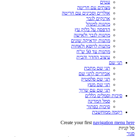
עטים
מצתים עם חריטה
אולרים וסכינים עם חריטה
ארנקים לגבר
מתנות למנהל
הדפסה על בלוק עץ
מתנות לגבר ולאישה
מתנות יודאיקה שונים
מתנות לרופא ולאחות
מתנות עד 50 ש”ח
עיצוב החדר והבית
תגי שם
תגי שם מתכת
אביזרים לתגי שם
תגי שם פלסטיק
תגי שם מעץ
תגי שם עם שרוך
סיכות וסמלים כללים
סמל המדינה
סיכות כפתור
רקמה ממוחשבת
Create your first
navigation menu here
סל קניות
סגור