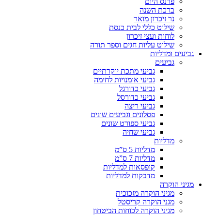
פרנס היום
ברכת השנה
נר זיכרון מואר
שילוט כללי לבית כנסת
לוחות ועצי זיכרון
שילוט עליות חגים וספר תורה
גביעים ומדליות
גביעים
גביעי מתכת יוקרתיים
גביעי אומנויות לחימה
גביעי כדורגל
גביעי כדורסל
גביעי ריצה
פסלונים וגביעים שונים
גביעי ספורט שונים
גביעי שחיה
מדליות
מדליות 5 ס”מ
מדליות 7 ס”מ
קופסאות למדליות
מדבקות למדליות
מגיני הוקרה
מגיני הוקרה מזכוכית
מגני הוקרה קריסטל
מגיני הוקרה לכוחות הביטחון