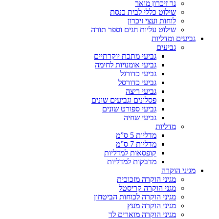
נר זיכרון מואר
שילוט כללי לבית כנסת
לוחות ועצי זיכרון
שילוט עליות חגים וספר תורה
גביעים ומדליות
גביעים
גביעי מתכת יוקרתיים
גביעי אומנויות לחימה
גביעי כדורגל
גביעי כדורסל
גביעי ריצה
פסלונים וגביעים שונים
גביעי ספורט שונים
גביעי שחיה
מדליות
מדליות 5 ס”מ
מדליות 7 ס”מ
קופסאות למדליות
מדבקות למדליות
מגיני הוקרה
מגיני הוקרה מזכוכית
מגני הוקרה קריסטל
מגיני הוקרה לכוחות הביטחון
מגיני הוקרה מעץ
מגיני הוקרה מוארים לד