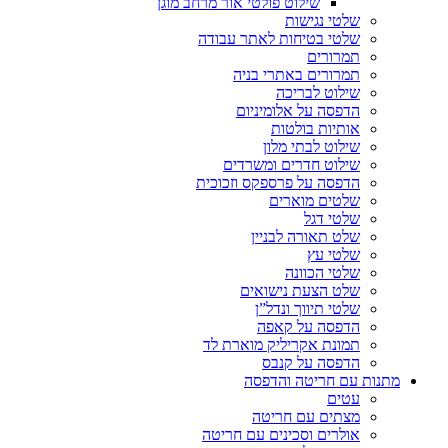
שילוט פולטי אור מרחב מוגן
שלטי נגישות
שלטי בטיחות לאתר עבודה
תמרורים
תמרורים באתרי בניה
שילוט לבריכה
הדפסה על אלומיניום
אותיות בולטות
שילוט לבתי מלון
שילוט חדרים ומשרדים
הדפסה על פרספקס וזכוכית
שלטים מוארים
שלטי דגל
שלט תאורה לבניין
שלטי עץ
שלטי הכוונה
שלט הצעת נישואים
שלטי תיווך ונדל”ן
הדפסה על קאפה
תמונת אקריליק מוארת לד
הדפסה על קנבס
מתנות עם חריטה והדפסה
עטים
מצתים עם חריטה
אולרים וסכינים עם חריטה