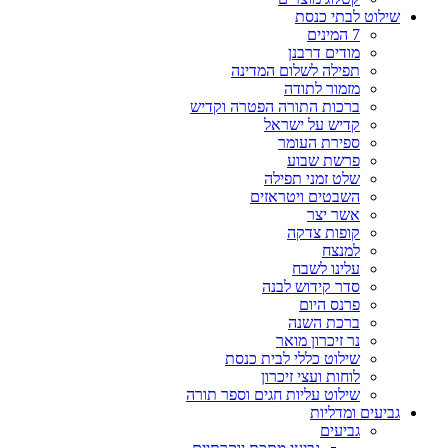
שילוט לבתי כנסת
7 המינים
מודים דרבנן
תפילה לשלום המדינה
מזמור לתודה
ברכות התורה הפטרה וקדיש
קדיש על ישראל
ספירת העומר
פרשת שבוע
שלט זמני תפילה
השבטים ויטראזים
אשר יצר
קופות צדקה
למנצח
עלינו לשבח
סדר קידוש לבנה
פרנס היום
ברכת השנה
נר זיכרון מואר
שילוט כללי לבית כנסת
לוחות ועצי זיכרון
שילוט עליות חגים וספר תורה
גביעים ומדליות
גביעים