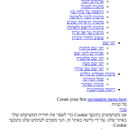
ארנקים לגבר
מתנות למנהל
הדפסה על בלוק עץ
מתנות לגבר ולאישה
מתנות יודאיקה שונים
מתנות לרופא ולאחות
מתנות עד 50 ש”ח
עיצוב החדר והבית
תגי שם
תגי שם מתכת
אביזרים לתגי שם
תגי שם פלסטיק
תגי שם מעץ
תגי שם עם שרוך
סיכות וסמלים כללים
סמל המדינה
סיכות כפתור
רקמה ממוחשבת
Create your first
navigation menu here
סל קניות
סגור
אנו משתמשים בקובצי Cookie כדי לשפר את חוויית המשתמש שלך
באתר שלנו. על ידי גלישה באתר זה, הנך מסכים לשימוש שלנו בקובצי
Cookie.