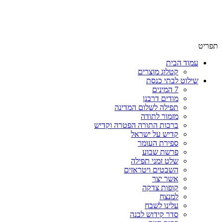
שימו לב האתר בבנייה. ישנם מוצרים ללא מחירים!
שימו לב האתר בבנייה. ישנם מוצרים ללא מחירים!
תפריט
עמוד הבית
קטלוג מוצרים
שילוט לבתי כנסת
7 המינים
מודים דרבנן
תפילה לשלום המדינה
מזמור לתודה
ברכות התורה הפטרה וקדיש
קדיש על ישראל
ספירת העומר
פרשת שבוע
שלט זמני תפילה
השבטים ויטראזים
אשר יצר
קופות צדקה
למנצח
עלינו לשבח
סדר קידוש לבנה