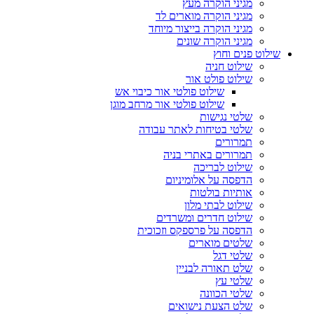
מגיני הוקרה מעץ
מגיני הוקרה מוארים לד
מגיני הוקרה בייצור מיוחד
מגיני הוקרה שונים
שילוט פנים וחוץ
שילוט חניה
שילוט פולט אור
שילוט פולטי אור כיבוי אש
שילוט פולטי אור מרחב מוגן
שלטי נגישות
שלטי בטיחות לאתר עבודה
תמרורים
תמרורים באתרי בניה
שילוט לבריכה
הדפסה על אלומיניום
אותיות בולטות
שילוט לבתי מלון
שילוט חדרים ומשרדים
הדפסה על פרספקס וזכוכית
שלטים מוארים
שלטי דגל
שלט תאורה לבניין
שלטי עץ
שלטי הכוונה
שלט הצעת נישואים