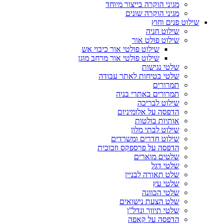
מגיני הוקרה בייצור מיוחד
מגיני הוקרה שונים
שילוט פנים וחוץ
שילוט חניה
שילוט פולט אור
שילוט פולטי אור כיבוי אש
שילוט פולטי אור מרחב מוגן
שלטי נגישות
שלטי בטיחות לאתר עבודה
תמרורים
תמרורים באתרי בניה
שילוט לבריכה
הדפסה על אלומיניום
אותיות בולטות
שילוט לבתי מלון
שילוט חדרים ומשרדים
הדפסה על פרספקס וזכוכית
שלטים מוארים
שלטי דגל
שלט תאורה לבניין
שלטי עץ
שלטי הכוונה
שלט הצעת נישואים
שלטי תיווך ונדל”ן
הדפסה על קאפה