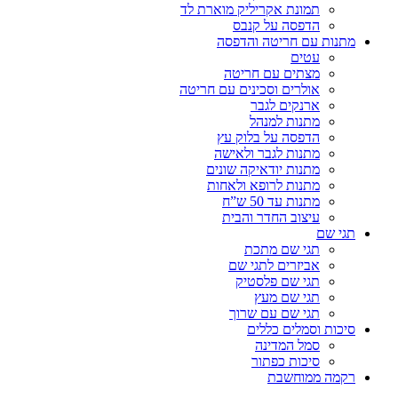
תמונת אקריליק מוארת לד
הדפסה על קנבס
מתנות עם חריטה והדפסה
עטים
מצתים עם חריטה
אולרים וסכינים עם חריטה
ארנקים לגבר
מתנות למנהל
הדפסה על בלוק עץ
מתנות לגבר ולאישה
מתנות יודאיקה שונים
מתנות לרופא ולאחות
מתנות עד 50 ש”ח
עיצוב החדר והבית
תגי שם
תגי שם מתכת
אביזרים לתגי שם
תגי שם פלסטיק
תגי שם מעץ
תגי שם עם שרוך
סיכות וסמלים כללים
סמל המדינה
סיכות כפתור
רקמה ממוחשבת