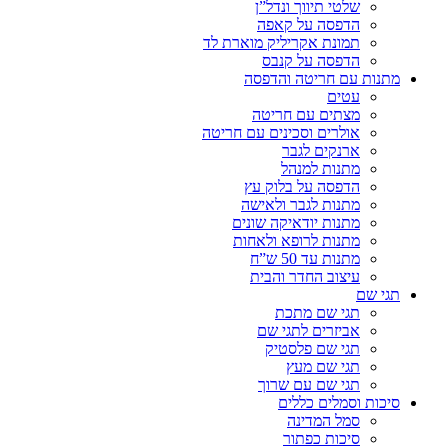
שלטי תיווך ונדל”ן
הדפסה על קאפה
תמונת אקריליק מוארת לד
הדפסה על קנבס
מתנות עם חריטה והדפסה
עטים
מצתים עם חריטה
אולרים וסכינים עם חריטה
ארנקים לגבר
מתנות למנהל
הדפסה על בלוק עץ
מתנות לגבר ולאישה
מתנות יודאיקה שונים
מתנות לרופא ולאחות
מתנות עד 50 ש”ח
עיצוב החדר והבית
תגי שם
תגי שם מתכת
אביזרים לתגי שם
תגי שם פלסטיק
תגי שם מעץ
תגי שם עם שרוך
סיכות וסמלים כללים
סמל המדינה
סיכות כפתור