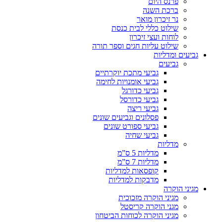
פרנס היום
ברכת השנה
נר זיכרון מואר
שילוט כללי לבית כנסת
לוחות ועצי זיכרון
שילוט עליות חגים וספר תורה
גביעים ומדליות
גביעים
גביעי מתכת יוקרתיים
גביעי אומנויות לחימה
גביעי כדורגל
גביעי כדורסל
גביעי ריצה
פסלונים וגביעים שונים
גביעי ספורט שונים
גביעי שחיה
מדליות
מדליות 5 ס”מ
מדליות 7 ס”מ
קופסאות למדליות
מדבקות למדליות
מגיני הוקרה
מגיני הוקרה מזכוכית
מגני הוקרה קריסטל
מגיני הוקרה לכוחות הביטחון