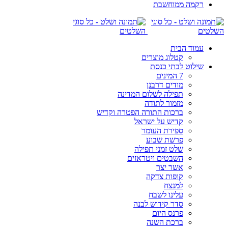
רקמה ממוחשבת
עמוד הבית
קטלוג מוצרים
שילוט לבתי כנסת
7 המינים
מודים דרבנן
תפילה לשלום המדינה
מזמור לתודה
ברכות התורה הפטרה וקדיש
קדיש על ישראל
ספירת העומר
פרשת שבוע
שלט זמני תפילה
השבטים ויטראזים
אשר יצר
קופות צדקה
למנצח
עלינו לשבח
סדר קידוש לבנה
פרנס היום
ברכת השנה