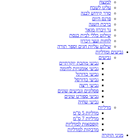
למנצח
עלינו לשבח
סדר קידוש לבנה
פרנס היום
ברכת השנה
נר זיכרון מואר
שילוט כללי לבית כנסת
לוחות ועצי זיכרון
שילוט עליות חגים וספר תורה
גביעים ומדליות
גביעים
גביעי מתכת יוקרתיים
גביעי אומנויות לחימה
גביעי כדורגל
גביעי כדורסל
גביעי ריצה
פסלונים וגביעים שונים
גביעי ספורט שונים
גביעי שחיה
מדליות
מדליות 5 ס”מ
מדליות 7 ס”מ
קופסאות למדליות
מדבקות למדליות
מגיני הוקרה