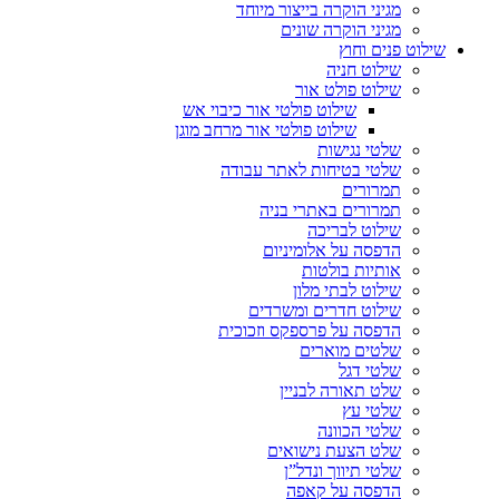
מגיני הוקרה בייצור מיוחד
מגיני הוקרה שונים
שילוט פנים וחוץ
שילוט חניה
שילוט פולט אור
שילוט פולטי אור כיבוי אש
שילוט פולטי אור מרחב מוגן
שלטי נגישות
שלטי בטיחות לאתר עבודה
תמרורים
תמרורים באתרי בניה
שילוט לבריכה
הדפסה על אלומיניום
אותיות בולטות
שילוט לבתי מלון
שילוט חדרים ומשרדים
הדפסה על פרספקס וזכוכית
שלטים מוארים
שלטי דגל
שלט תאורה לבניין
שלטי עץ
שלטי הכוונה
שלט הצעת נישואים
שלטי תיווך ונדל”ן
הדפסה על קאפה