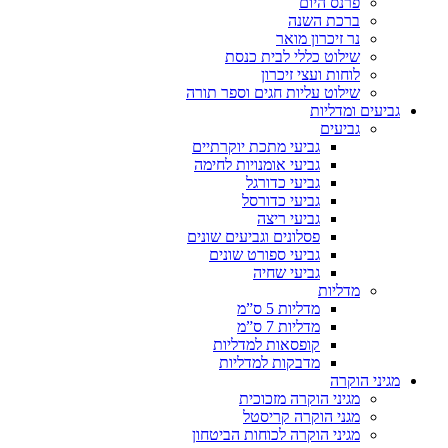
פרנס היום
ברכת השנה
נר זיכרון מואר
שילוט כללי לבית כנסת
לוחות ועצי זיכרון
שילוט עליות חגים וספר תורה
גביעים ומדליות
גביעים
גביעי מתכת יוקרתיים
גביעי אומנויות לחימה
גביעי כדורגל
גביעי כדורסל
גביעי ריצה
פסלונים וגביעים שונים
גביעי ספורט שונים
גביעי שחיה
מדליות
מדליות 5 ס”מ
מדליות 7 ס”מ
קופסאות למדליות
מדבקות למדליות
מגיני הוקרה
מגיני הוקרה מזכוכית
מגני הוקרה קריסטל
מגיני הוקרה לכוחות הביטחון