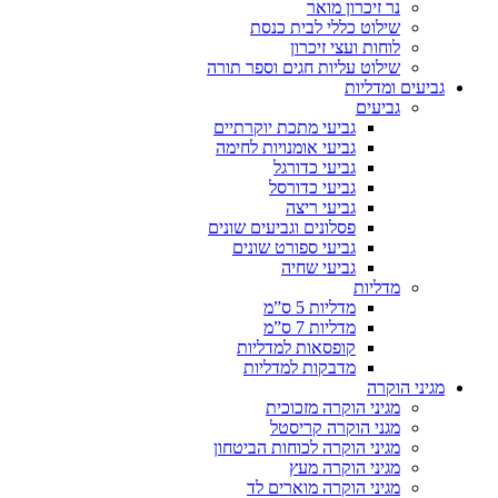
נר זיכרון מואר
שילוט כללי לבית כנסת
לוחות ועצי זיכרון
שילוט עליות חגים וספר תורה
גביעים ומדליות
גביעים
גביעי מתכת יוקרתיים
גביעי אומנויות לחימה
גביעי כדורגל
גביעי כדורסל
גביעי ריצה
פסלונים וגביעים שונים
גביעי ספורט שונים
גביעי שחיה
מדליות
מדליות 5 ס”מ
מדליות 7 ס”מ
קופסאות למדליות
מדבקות למדליות
מגיני הוקרה
מגיני הוקרה מזכוכית
מגני הוקרה קריסטל
מגיני הוקרה לכוחות הביטחון
מגיני הוקרה מעץ
מגיני הוקרה מוארים לד