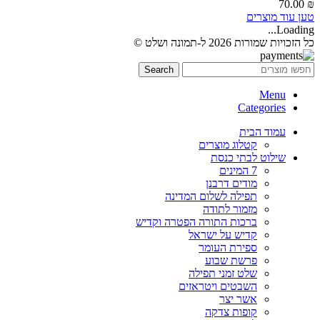
70.00
₪
טען עוד מוצרים
Loading...
כל הזכויות שמורות 2026 ל-תמונה ושלט ©
Search
Menu
Categories
עמוד הבית
קטלוג מוצרים
שילוט לבתי כנסת
7 המינים
מודים דרבנן
תפילה לשלום המדינה
מזמור לתודה
ברכות התורה הפטרה וקדיש
קדיש על ישראל
ספירת העומר
פרשת שבוע
שלט זמני תפילה
השבטים ויטראזים
אשר יצר
קופות צדקה