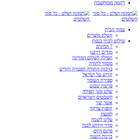
רקמה ממוחשבת
עמוד הבית
קטלוג מוצרים
שילוט לבתי כנסת
7 המינים
מודים דרבנן
תפילה לשלום המדינה
מזמור לתודה
ברכות התורה הפטרה וקדיש
קדיש על ישראל
ספירת העומר
פרשת שבוע
שלט זמני תפילה
השבטים ויטראזים
אשר יצר
קופות צדקה
למנצח
עלינו לשבח
סדר קידוש לבנה
פרנס היום
ברכת השנה