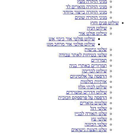
מגיני הוקרה מעץ
מגיני הוקרה מוארים לד
מגיני הוקרה בייצור מיוחד
מגיני הוקרה שונים
שילוט פנים וחוץ
שילוט חניה
שילוט פולט אור
שילוט פולטי אור כיבוי אש
שילוט פולטי אור מרחב מוגן
שלטי נגישות
שלטי בטיחות לאתר עבודה
תמרורים
תמרורים באתרי בניה
שילוט לבריכה
הדפסה על אלומיניום
אותיות בולטות
שילוט לבתי מלון
שילוט חדרים ומשרדים
הדפסה על פרספקס וזכוכית
שלטים מוארים
שלטי דגל
שלט תאורה לבניין
שלטי עץ
שלטי הכוונה
שלט הצעת נישואים