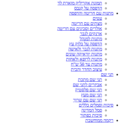
תמונת אקריליק מוארת לד
הדפסה על קנבס
מתנות עם חריטה והדפסה
עטים
מצתים עם חריטה
אולרים וסכינים עם חריטה
ארנקים לגבר
מתנות למנהל
הדפסה על בלוק עץ
מתנות לגבר ולאישה
מתנות יודאיקה שונים
מתנות לרופא ולאחות
מתנות עד 50 ש”ח
עיצוב החדר והבית
תגי שם
תגי שם מתכת
אביזרים לתגי שם
תגי שם פלסטיק
תגי שם מעץ
תגי שם עם שרוך
סיכות וסמלים כללים
סמל המדינה
סיכות כפתור
רקמה ממוחשבת