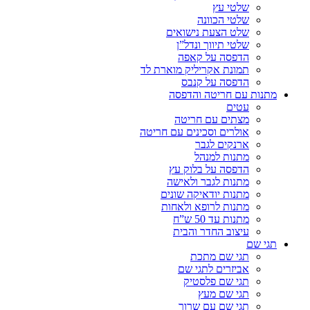
שלטי עץ
שלטי הכוונה
שלט הצעת נישואים
שלטי תיווך ונדל”ן
הדפסה על קאפה
תמונת אקריליק מוארת לד
הדפסה על קנבס
מתנות עם חריטה והדפסה
עטים
מצתים עם חריטה
אולרים וסכינים עם חריטה
ארנקים לגבר
מתנות למנהל
הדפסה על בלוק עץ
מתנות לגבר ולאישה
מתנות יודאיקה שונים
מתנות לרופא ולאחות
מתנות עד 50 ש”ח
עיצוב החדר והבית
תגי שם
תגי שם מתכת
אביזרים לתגי שם
תגי שם פלסטיק
תגי שם מעץ
תגי שם עם שרוך