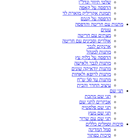
שלטי תיווך ונדל”ן
הדפסה על קאפה
תמונת אקריליק מוארת לד
הדפסה על קנבס
מתנות עם חריטה והדפסה
עטים
מצתים עם חריטה
אולרים וסכינים עם חריטה
ארנקים לגבר
מתנות למנהל
הדפסה על בלוק עץ
מתנות לגבר ולאישה
מתנות יודאיקה שונים
מתנות לרופא ולאחות
מתנות עד 50 ש”ח
עיצוב החדר והבית
תגי שם
תגי שם מתכת
אביזרים לתגי שם
תגי שם פלסטיק
תגי שם מעץ
תגי שם עם שרוך
סיכות וסמלים כללים
סמל המדינה
סיכות כפתור