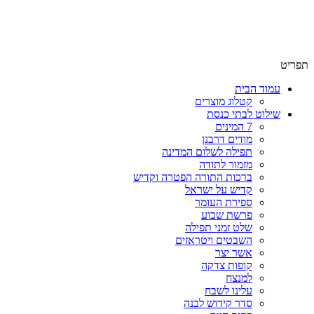
שימו לב האתר בבנייה. ישנם מוצרים ללא מחירים!
שימו לב האתר בבנייה. ישנם מוצרים ללא מחירים!
תפריט
עמוד הבית
קטלוג מוצרים
שילוט לבתי כנסת
7 המינים
מודים דרבנן
תפילה לשלום המדינה
מזמור לתודה
ברכות התורה הפטרה וקדיש
קדיש על ישראל
ספירת העומר
פרשת שבוע
שלט זמני תפילה
השבטים ויטראזים
אשר יצר
קופות צדקה
למנצח
עלינו לשבח
סדר קידוש לבנה