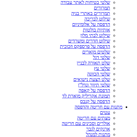
שלטי בטיחות לאתר עבודה
תמרורים
תמרורים באתרי בניה
שילוט לבריכה
הדפסה על אלומיניום
אותיות בולטות
שילוט לבתי מלון
שילוט חדרים ומשרדים
הדפסה על פרספקס וזכוכית
שלטים מוארים
שלטי דגל
שלט תאורה לבניין
שלטי עץ
שלטי הכוונה
שלט הצעת נישואים
שלטי תיווך ונדל”ן
הדפסה על קאפה
תמונת אקריליק מוארת לד
הדפסה על קנבס
מתנות עם חריטה והדפסה
עטים
מצתים עם חריטה
אולרים וסכינים עם חריטה
ארנקים לגבר
מתנות למנהל