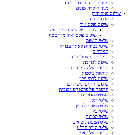
מגיני הוקרה בייצור מיוחד
מגיני הוקרה שונים
שילוט פנים וחוץ
שילוט חניה
שילוט פולט אור
שילוט פולטי אור כיבוי אש
שילוט פולטי אור מרחב מוגן
שלטי נגישות
שלטי בטיחות לאתר עבודה
תמרורים
תמרורים באתרי בניה
שילוט לבריכה
הדפסה על אלומיניום
אותיות בולטות
שילוט לבתי מלון
שילוט חדרים ומשרדים
הדפסה על פרספקס וזכוכית
שלטים מוארים
שלטי דגל
שלט תאורה לבניין
שלטי עץ
שלטי הכוונה
שלט הצעת נישואים
שלטי תיווך ונדל”ן
הדפסה על קאפה