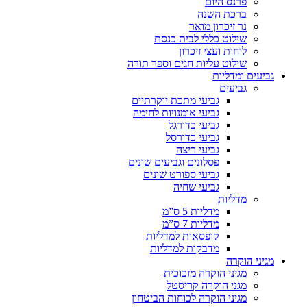
פרנס היום
ברכת השנה
נר זיכרון מואר
שילוט כללי לבית כנסת
לוחות ועצי זיכרון
שילוט עליות חגים וספר תורה
גביעים ומדליות
גביעים
גביעי מתכת יוקרתיים
גביעי אומנויות לחימה
גביעי כדורגל
גביעי כדורסל
גביעי ריצה
פסלונים וגביעים שונים
גביעי ספורט שונים
גביעי שחיה
מדליות
מדליות 5 ס”מ
מדליות 7 ס”מ
קופסאות למדליות
מדבקות למדליות
מגיני הוקרה
מגיני הוקרה מזכוכית
מגני הוקרה קריסטל
מגיני הוקרה לכוחות הביטחון