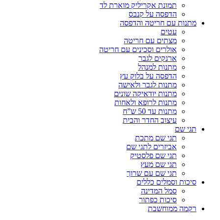
תמונת אקריליק מוארת לד
הדפסה על קנבס
מתנות עם חריטה והדפסה
עטים
מצתים עם חריטה
אולרים וסכינים עם חריטה
ארנקים לגבר
מתנות למנהל
הדפסה על בלוק עץ
מתנות לגבר ולאישה
מתנות יודאיקה שונים
מתנות לרופא ולאחות
מתנות עד 50 ש”ח
עיצוב החדר והבית
תגי שם
תגי שם מתכת
אביזרים לתגי שם
תגי שם פלסטיק
תגי שם מעץ
תגי שם עם שרוך
סיכות וסמלים כללים
סמל המדינה
סיכות כפתור
רקמה ממוחשבת