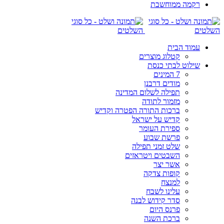
רקמה ממוחשבת
עמוד הבית
קטלוג מוצרים
שילוט לבתי כנסת
7 המינים
מודים דרבנן
תפילה לשלום המדינה
מזמור לתודה
ברכות התורה הפטרה וקדיש
קדיש על ישראל
ספירת העומר
פרשת שבוע
שלט זמני תפילה
השבטים ויטראזים
אשר יצר
קופות צדקה
למנצח
עלינו לשבח
סדר קידוש לבנה
פרנס היום
ברכת השנה