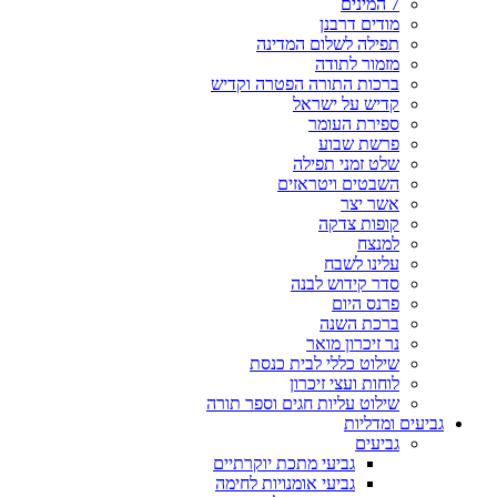
7 המינים
מודים דרבנן
תפילה לשלום המדינה
מזמור לתודה
ברכות התורה הפטרה וקדיש
קדיש על ישראל
ספירת העומר
פרשת שבוע
שלט זמני תפילה
השבטים ויטראזים
אשר יצר
קופות צדקה
למנצח
עלינו לשבח
סדר קידוש לבנה
פרנס היום
ברכת השנה
נר זיכרון מואר
שילוט כללי לבית כנסת
לוחות ועצי זיכרון
שילוט עליות חגים וספר תורה
גביעים ומדליות
גביעים
גביעי מתכת יוקרתיים
גביעי אומנויות לחימה