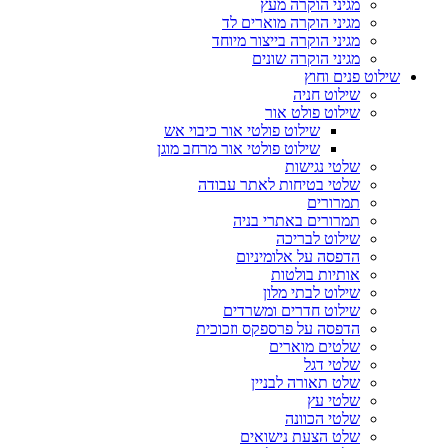
מגיני הוקרה מעץ
מגיני הוקרה מוארים לד
מגיני הוקרה בייצור מיוחד
מגיני הוקרה שונים
שילוט פנים וחוץ
שילוט חניה
שילוט פולט אור
שילוט פולטי אור כיבוי אש
שילוט פולטי אור מרחב מוגן
שלטי נגישות
שלטי בטיחות לאתר עבודה
תמרורים
תמרורים באתרי בניה
שילוט לבריכה
הדפסה על אלומיניום
אותיות בולטות
שילוט לבתי מלון
שילוט חדרים ומשרדים
הדפסה על פרספקס וזכוכית
שלטים מוארים
שלטי דגל
שלט תאורה לבניין
שלטי עץ
שלטי הכוונה
שלט הצעת נישואים