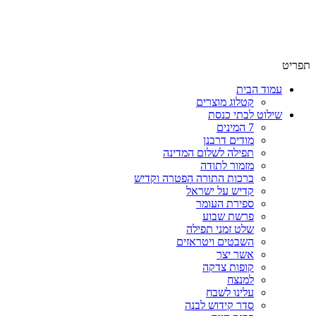
שימו לב האתר בבנייה. ישנם מוצרים ללא מחירים!
שימו לב האתר בבנייה. ישנם מוצרים ללא מחירים!
תפריט
עמוד הבית
קטלוג מוצרים
שילוט לבתי כנסת
7 המינים
מודים דרבנן
תפילה לשלום המדינה
מזמור לתודה
ברכות התורה הפטרה וקדיש
קדיש על ישראל
ספירת העומר
פרשת שבוע
שלט זמני תפילה
השבטים ויטראזים
אשר יצר
קופות צדקה
למנצח
עלינו לשבח
סדר קידוש לבנה