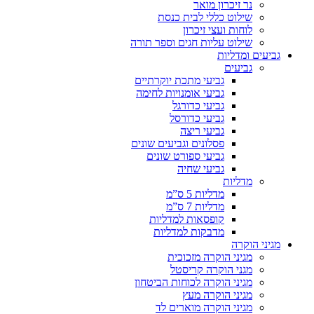
נר זיכרון מואר
שילוט כללי לבית כנסת
לוחות ועצי זיכרון
שילוט עליות חגים וספר תורה
גביעים ומדליות
גביעים
גביעי מתכת יוקרתיים
גביעי אומנויות לחימה
גביעי כדורגל
גביעי כדורסל
גביעי ריצה
פסלונים וגביעים שונים
גביעי ספורט שונים
גביעי שחיה
מדליות
מדליות 5 ס”מ
מדליות 7 ס”מ
קופסאות למדליות
מדבקות למדליות
מגיני הוקרה
מגיני הוקרה מזכוכית
מגני הוקרה קריסטל
מגיני הוקרה לכוחות הביטחון
מגיני הוקרה מעץ
מגיני הוקרה מוארים לד