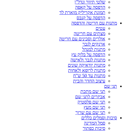
שלטי תיווך ונדל”ן
הדפסה על קאפה
תמונת אקריליק מוארת לד
הדפסה על קנבס
מתנות עם חריטה והדפסה
עטים
מצתים עם חריטה
אולרים וסכינים עם חריטה
ארנקים לגבר
מתנות למנהל
הדפסה על בלוק עץ
מתנות לגבר ולאישה
מתנות יודאיקה שונים
מתנות לרופא ולאחות
מתנות עד 50 ש”ח
עיצוב החדר והבית
תגי שם
תגי שם מתכת
אביזרים לתגי שם
תגי שם פלסטיק
תגי שם מעץ
תגי שם עם שרוך
סיכות וסמלים כללים
סמל המדינה
סיכות כפתור