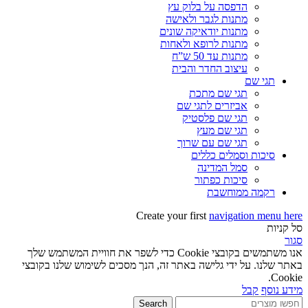
הדפסה על בלוק עץ
מתנות לגבר ולאישה
מתנות יודאיקה שונים
מתנות לרופא ולאחות
מתנות עד 50 ש”ח
עיצוב החדר והבית
תגי שם
תגי שם מתכת
אביזרים לתגי שם
תגי שם פלסטיק
תגי שם מעץ
תגי שם עם שרוך
סיכות וסמלים כללים
סמל המדינה
סיכות כפתור
רקמה ממוחשבת
Create your first
navigation menu here
סל קניות
סגור
אנו משתמשים בקובצי Cookie כדי לשפר את חוויית המשתמש שלך
באתר שלנו. על ידי גלישה באתר זה, הנך מסכים לשימוש שלנו בקובצי
Cookie.
מידע נוסף
קבל
Search