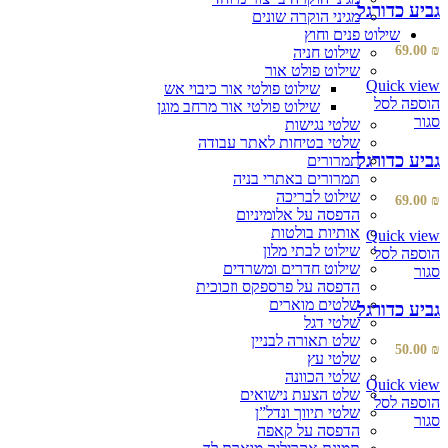
גביע כדורגל
מגיני הוקרה שונים
שילוט פנים וחוץ
69.00
₪
שילוט חניה
שילוט פולט אור
Quick view
שילוט פולטי אור כיבוי אש
הוספה לסל
שילוט פולטי אור מרחב מוגן
סגור
שלטי נגישות
שלטי בטיחות לאתר עבודה
גביע כדורגל
תמרורים
תמרורים באתרי בניה
שילוט לבריכה
69.00
₪
הדפסה על אלומיניום
אותיות בולטות
Quick view
שילוט לבתי מלון
הוספה לסל
שילוט חדרים ומשרדים
סגור
הדפסה על פרספקס וזכוכית
שלטים מוארים
גביע כדורגל
שלטי דגל
שלט תאורה לבניין
50.00
₪
שלטי עץ
שלטי הכוונה
Quick view
שלט הצעת נישואים
הוספה לסל
שלטי תיווך ונדל”ן
סגור
הדפסה על קאפה