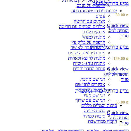
תמונת אקריליק מוארת לד
גביע כדורגל בועט
הדפסה על קנבס
מתנות עם חריטה והדפסה
50.00
₪
עטים
מצתים עם חריטה
Quick view
אולרים וסכינים עם חריטה
הוספה לסל
ארנקים לגבר
סגור
מתנות למנהל
הדפסה על בלוק עץ
גביע כדורגל יוקרתי
מתנות לגבר ולאישה
מתנות יודאיקה שונים
מתנות לרופא ולאחות
189.00
₪
מתנות עד 50 ש”ח
עיצוב החדר והבית
Quick view
תגי שם
הוספה לסל
תגי שם מתכת
סגור
אביזרים לתגי שם
תגי שם פלסטיק
גביע כדורגל כדור ומספרת
תגי שם מעץ
תגי שם עם שרוך
55.00
₪
סיכות וסמלים כללים
סמל המדינה
Quick view
סיכות כפתור
הוספה לסל
רקמה ממוחשבת
סגור