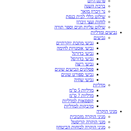
פרנס היום
ברכת השנה
נר זיכרון מואר
שילוט כללי לבית כנסת
לוחות ועצי זיכרון
שילוט עליות חגים וספר תורה
גביעים ומדליות
גביעים
גביעי מתכת יוקרתיים
גביעי אומנויות לחימה
גביעי כדורגל
גביעי כדורסל
גביעי ריצה
פסלונים וגביעים שונים
גביעי ספורט שונים
גביעי שחיה
מדליות
מדליות 5 ס”מ
מדליות 7 ס”מ
קופסאות למדליות
מדבקות למדליות
מגיני הוקרה
מגיני הוקרה מזכוכית
מגני הוקרה קריסטל
מגיני הוקרה לכוחות הביטחון