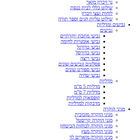
נר זיכרון מואר
שילוט כללי לבית כנסת
לוחות ועצי זיכרון
שילוט עליות חגים וספר תורה
גביעים ומדליות
גביעים
גביעי מתכת יוקרתיים
גביעי אומנויות לחימה
גביעי כדורגל
גביעי כדורסל
גביעי ריצה
פסלונים וגביעים שונים
גביעי ספורט שונים
גביעי שחיה
מדליות
מדליות 5 ס”מ
מדליות 7 ס”מ
קופסאות למדליות
מדבקות למדליות
מגיני הוקרה
מגיני הוקרה מזכוכית
מגני הוקרה קריסטל
מגיני הוקרה לכוחות הביטחון
מגיני הוקרה מעץ
מגיני הוקרה מוארים לד