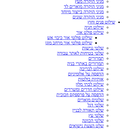
מגיני הוקרה מעץ
מגיני הוקרה מוארים לד
מגיני הוקרה בייצור מיוחד
מגיני הוקרה שונים
שילוט פנים וחוץ
שילוט חניה
שילוט פולט אור
שילוט פולטי אור כיבוי אש
שילוט פולטי אור מרחב מוגן
שלטי נגישות
שלטי בטיחות לאתר עבודה
תמרורים
תמרורים באתרי בניה
שילוט לבריכה
הדפסה על אלומיניום
אותיות בולטות
שילוט לבתי מלון
שילוט חדרים ומשרדים
הדפסה על פרספקס וזכוכית
שלטים מוארים
שלטי דגל
שלט תאורה לבניין
שלטי עץ
שלטי הכוונה
שלט הצעת נישואים