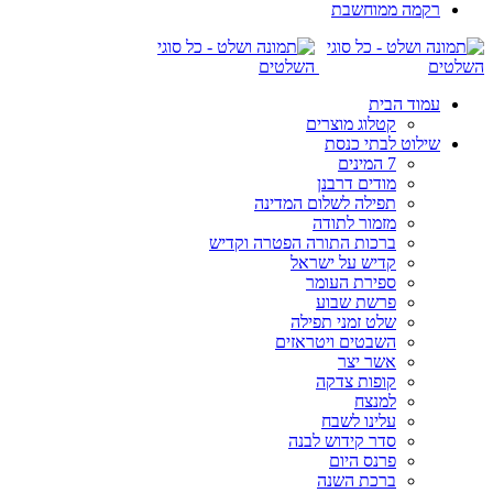
רקמה ממוחשבת
עמוד הבית
קטלוג מוצרים
שילוט לבתי כנסת
7 המינים
מודים דרבנן
תפילה לשלום המדינה
מזמור לתודה
ברכות התורה הפטרה וקדיש
קדיש על ישראל
ספירת העומר
פרשת שבוע
שלט זמני תפילה
השבטים ויטראזים
אשר יצר
קופות צדקה
למנצח
עלינו לשבח
סדר קידוש לבנה
פרנס היום
ברכת השנה