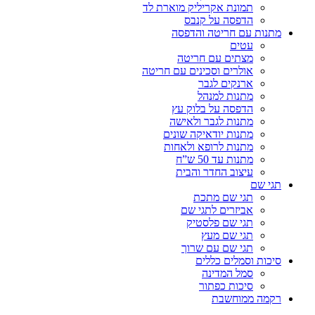
תמונת אקריליק מוארת לד
הדפסה על קנבס
מתנות עם חריטה והדפסה
עטים
מצתים עם חריטה
אולרים וסכינים עם חריטה
ארנקים לגבר
מתנות למנהל
הדפסה על בלוק עץ
מתנות לגבר ולאישה
מתנות יודאיקה שונים
מתנות לרופא ולאחות
מתנות עד 50 ש”ח
עיצוב החדר והבית
תגי שם
תגי שם מתכת
אביזרים לתגי שם
תגי שם פלסטיק
תגי שם מעץ
תגי שם עם שרוך
סיכות וסמלים כללים
סמל המדינה
סיכות כפתור
רקמה ממוחשבת