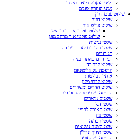
מגיני הוקרה בייצור מיוחד
מגיני הוקרה שונים
שילוט פנים וחוץ
שילוט חניה
שילוט פולט אור
שילוט פולטי אור כיבוי אש
שילוט פולטי אור מרחב מוגן
שלטי נגישות
שלטי בטיחות לאתר עבודה
תמרורים
תמרורים באתרי בניה
שילוט לבריכה
הדפסה על אלומיניום
אותיות בולטות
שילוט לבתי מלון
שילוט חדרים ומשרדים
הדפסה על פרספקס וזכוכית
שלטים מוארים
שלטי דגל
שלט תאורה לבניין
שלטי עץ
שלטי הכוונה
שלט הצעת נישואים
שלטי תיווך ונדל”ן
הדפסה על קאפה