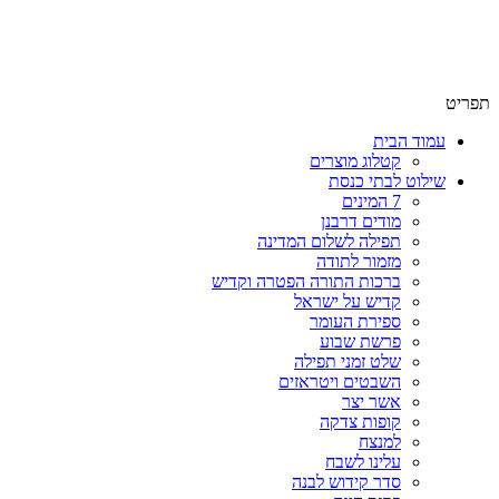
שימו לב האתר בבנייה. ישנם מוצרים ללא מחירים!
שימו לב האתר בבנייה. ישנם מוצרים ללא מחירים!
תפריט
עמוד הבית
קטלוג מוצרים
שילוט לבתי כנסת
7 המינים
מודים דרבנן
תפילה לשלום המדינה
מזמור לתודה
ברכות התורה הפטרה וקדיש
קדיש על ישראל
ספירת העומר
פרשת שבוע
שלט זמני תפילה
השבטים ויטראזים
אשר יצר
קופות צדקה
למנצח
עלינו לשבח
סדר קידוש לבנה