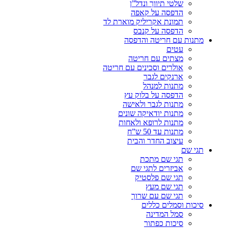
שלטי תיווך ונדל”ן
הדפסה על קאפה
תמונת אקריליק מוארת לד
הדפסה על קנבס
מתנות עם חריטה והדפסה
עטים
מצתים עם חריטה
אולרים וסכינים עם חריטה
ארנקים לגבר
מתנות למנהל
הדפסה על בלוק עץ
מתנות לגבר ולאישה
מתנות יודאיקה שונים
מתנות לרופא ולאחות
מתנות עד 50 ש”ח
עיצוב החדר והבית
תגי שם
תגי שם מתכת
אביזרים לתגי שם
תגי שם פלסטיק
תגי שם מעץ
תגי שם עם שרוך
סיכות וסמלים כללים
סמל המדינה
סיכות כפתור