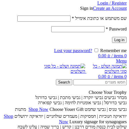
Login / Register
Sign in
Create an Account
שם משתמש או כתובת אימייל
*
*
Password
Log in
Lost your password?
Remember me
0.00
₪
/
items
0
Menu
0.00
₪
/
items
0
Search
Choose Your Trophy
מבחר גביעים
גביעי יוקרה | גביעי מתכת | גביעי כדורגל
גביעי כדורסל | גביעי אומנויות לחימה | גביעי קפוארה
גביעי טניס | גביעי שחמט
Choose Youer Gift
Shop Now
מתנות
יודאיקה
חנוכיות | חמסיקות | מעמדים שולחניים | יודאיקה ירושלים
Shop
Now
Luxury signage for synagogues
שילוט לבית כנסת
מודים דרבנן | קדיש | בריך שמיה | עלינו לשבח