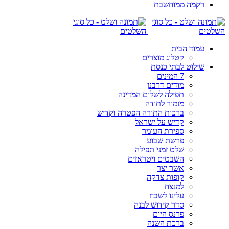
רקמה ממוחשבת
עמוד הבית
קטלוג מוצרים
שילוט לבתי כנסת
7 המינים
מודים דרבנן
תפילה לשלום המדינה
מזמור לתודה
ברכות התורה הפטרה וקדיש
קדיש על ישראל
ספירת העומר
פרשת שבוע
שלט זמני תפילה
השבטים ויטראזים
אשר יצר
קופות צדקה
למנצח
עלינו לשבח
סדר קידוש לבנה
פרנס היום
ברכת השנה