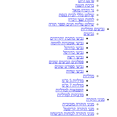
פרנס היום
ברכת השנה
נר זיכרון מואר
שילוט כללי לבית כנסת
לוחות ועצי זיכרון
שילוט עליות חגים וספר תורה
גביעים ומדליות
גביעים
גביעי מתכת יוקרתיים
גביעי אומנויות לחימה
גביעי כדורגל
גביעי כדורסל
גביעי ריצה
פסלונים וגביעים שונים
גביעי ספורט שונים
גביעי שחיה
מדליות
מדליות 5 ס”מ
מדליות 7 ס”מ
קופסאות למדליות
מדבקות למדליות
מגיני הוקרה
מגיני הוקרה מזכוכית
מגני הוקרה קריסטל
מגיני הוקרה לכוחות הביטחון