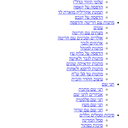
שלטי תיווך ונדל”ן
הדפסה על קאפה
תמונת אקריליק מוארת לד
הדפסה על קנבס
מתנות עם חריטה והדפסה
עטים
מצתים עם חריטה
אולרים וסכינים עם חריטה
ארנקים לגבר
מתנות למנהל
הדפסה על בלוק עץ
מתנות לגבר ולאישה
מתנות יודאיקה שונים
מתנות לרופא ולאחות
מתנות עד 50 ש”ח
עיצוב החדר והבית
תגי שם
תגי שם מתכת
אביזרים לתגי שם
תגי שם פלסטיק
תגי שם מעץ
תגי שם עם שרוך
סיכות וסמלים כללים
סמל המדינה
סיכות כפתור