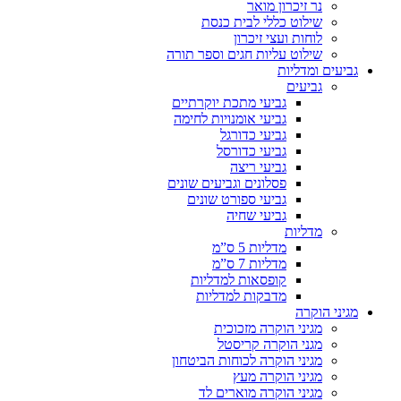
נר זיכרון מואר
שילוט כללי לבית כנסת
לוחות ועצי זיכרון
שילוט עליות חגים וספר תורה
גביעים ומדליות
גביעים
גביעי מתכת יוקרתיים
גביעי אומנויות לחימה
גביעי כדורגל
גביעי כדורסל
גביעי ריצה
פסלונים וגביעים שונים
גביעי ספורט שונים
גביעי שחיה
מדליות
מדליות 5 ס”מ
מדליות 7 ס”מ
קופסאות למדליות
מדבקות למדליות
מגיני הוקרה
מגיני הוקרה מזכוכית
מגני הוקרה קריסטל
מגיני הוקרה לכוחות הביטחון
מגיני הוקרה מעץ
מגיני הוקרה מוארים לד