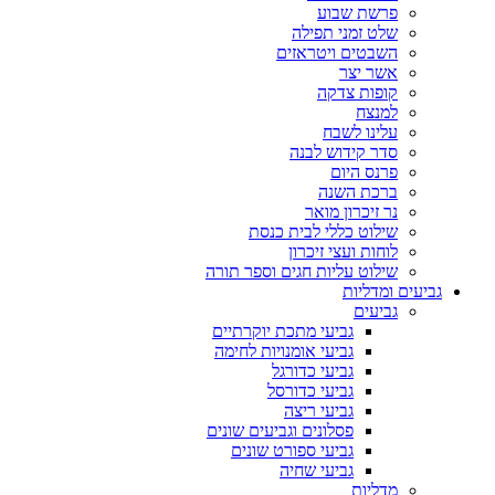
פרשת שבוע
שלט זמני תפילה
השבטים ויטראזים
אשר יצר
קופות צדקה
למנצח
עלינו לשבח
סדר קידוש לבנה
פרנס היום
ברכת השנה
נר זיכרון מואר
שילוט כללי לבית כנסת
לוחות ועצי זיכרון
שילוט עליות חגים וספר תורה
גביעים ומדליות
גביעים
גביעי מתכת יוקרתיים
גביעי אומנויות לחימה
גביעי כדורגל
גביעי כדורסל
גביעי ריצה
פסלונים וגביעים שונים
גביעי ספורט שונים
גביעי שחיה
מדליות