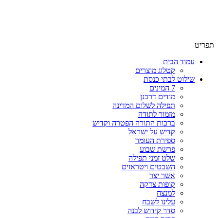
שימו לב האתר בבנייה. ישנם מוצרים ללא מחירים!
שימו לב האתר בבנייה. ישנם מוצרים ללא מחירים!
תפריט
עמוד הבית
קטלוג מוצרים
שילוט לבתי כנסת
7 המינים
מודים דרבנן
תפילה לשלום המדינה
מזמור לתודה
ברכות התורה הפטרה וקדיש
קדיש על ישראל
ספירת העומר
פרשת שבוע
שלט זמני תפילה
השבטים ויטראזים
אשר יצר
קופות צדקה
למנצח
עלינו לשבח
סדר קידוש לבנה