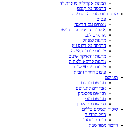
תמונת אקריליק מוארת לד
הדפסה על קנבס
מתנות עם חריטה והדפסה
עטים
מצתים עם חריטה
אולרים וסכינים עם חריטה
ארנקים לגבר
מתנות למנהל
הדפסה על בלוק עץ
מתנות לגבר ולאישה
מתנות יודאיקה שונים
מתנות לרופא ולאחות
מתנות עד 50 ש”ח
עיצוב החדר והבית
תגי שם
תגי שם מתכת
אביזרים לתגי שם
תגי שם פלסטיק
תגי שם מעץ
תגי שם עם שרוך
סיכות וסמלים כללים
סמל המדינה
סיכות כפתור
רקמה ממוחשבת