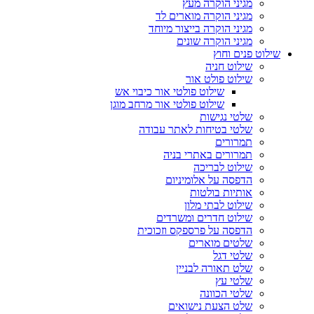
מגיני הוקרה מעץ
מגיני הוקרה מוארים לד
מגיני הוקרה בייצור מיוחד
מגיני הוקרה שונים
שילוט פנים וחוץ
שילוט חניה
שילוט פולט אור
שילוט פולטי אור כיבוי אש
שילוט פולטי אור מרחב מוגן
שלטי נגישות
שלטי בטיחות לאתר עבודה
תמרורים
תמרורים באתרי בניה
שילוט לבריכה
הדפסה על אלומיניום
אותיות בולטות
שילוט לבתי מלון
שילוט חדרים ומשרדים
הדפסה על פרספקס וזכוכית
שלטים מוארים
שלטי דגל
שלט תאורה לבניין
שלטי עץ
שלטי הכוונה
שלט הצעת נישואים