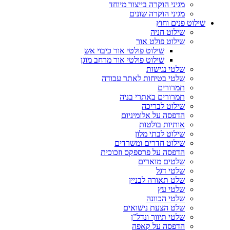
מגיני הוקרה בייצור מיוחד
מגיני הוקרה שונים
שילוט פנים וחוץ
שילוט חניה
שילוט פולט אור
שילוט פולטי אור כיבוי אש
שילוט פולטי אור מרחב מוגן
שלטי נגישות
שלטי בטיחות לאתר עבודה
תמרורים
תמרורים באתרי בניה
שילוט לבריכה
הדפסה על אלומיניום
אותיות בולטות
שילוט לבתי מלון
שילוט חדרים ומשרדים
הדפסה על פרספקס וזכוכית
שלטים מוארים
שלטי דגל
שלט תאורה לבניין
שלטי עץ
שלטי הכוונה
שלט הצעת נישואים
שלטי תיווך ונדל”ן
הדפסה על קאפה