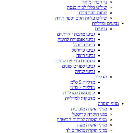
נר זיכרון מואר
שילוט כללי לבית כנסת
לוחות ועצי זיכרון
שילוט עליות חגים וספר תורה
גביעים ומדליות
גביעים
גביעי מתכת יוקרתיים
גביעי אומנויות לחימה
גביעי כדורגל
גביעי כדורסל
גביעי ריצה
פסלונים וגביעים שונים
גביעי ספורט שונים
גביעי שחיה
מדליות
מדליות 5 ס”מ
מדליות 7 ס”מ
קופסאות למדליות
מדבקות למדליות
מגיני הוקרה
מגיני הוקרה מזכוכית
מגני הוקרה קריסטל
מגיני הוקרה לכוחות הביטחון
מגיני הוקרה מעץ
מגיני הוקרה מוארים לד