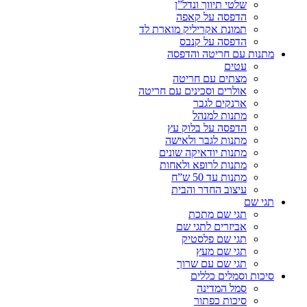
שלטי תיווך ונדל”ן
הדפסה על קאפה
תמונת אקריליק מוארת לד
הדפסה על קנבס
מתנות עם חריטה והדפסה
עטים
מצתים עם חריטה
אולרים וסכינים עם חריטה
ארנקים לגבר
מתנות למנהל
הדפסה על בלוק עץ
מתנות לגבר ולאישה
מתנות יודאיקה שונים
מתנות לרופא ולאחות
מתנות עד 50 ש”ח
עיצוב החדר והבית
תגי שם
תגי שם מתכת
אביזרים לתגי שם
תגי שם פלסטיק
תגי שם מעץ
תגי שם עם שרוך
סיכות וסמלים כללים
סמל המדינה
סיכות כפתור