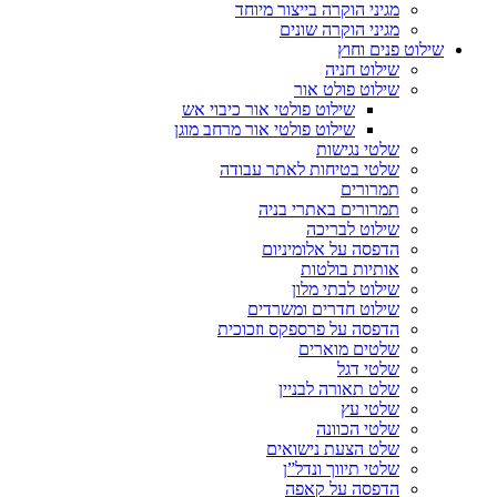
מגיני הוקרה בייצור מיוחד
מגיני הוקרה שונים
שילוט פנים וחוץ
שילוט חניה
שילוט פולט אור
שילוט פולטי אור כיבוי אש
שילוט פולטי אור מרחב מוגן
שלטי נגישות
שלטי בטיחות לאתר עבודה
תמרורים
תמרורים באתרי בניה
שילוט לבריכה
הדפסה על אלומיניום
אותיות בולטות
שילוט לבתי מלון
שילוט חדרים ומשרדים
הדפסה על פרספקס וזכוכית
שלטים מוארים
שלטי דגל
שלט תאורה לבניין
שלטי עץ
שלטי הכוונה
שלט הצעת נישואים
שלטי תיווך ונדל”ן
הדפסה על קאפה