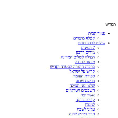
שימו לב האתר בבנייה. ישנם מוצרים ללא מחירים!
שימו לב האתר בבנייה. ישנם מוצרים ללא מחירים!
תפריט
עמוד הבית
קטלוג מוצרים
שילוט לבתי כנסת
7 המינים
מודים דרבנן
תפילה לשלום המדינה
מזמור לתודה
ברכות התורה הפטרה וקדיש
קדיש על ישראל
ספירת העומר
פרשת שבוע
שלט זמני תפילה
השבטים ויטראזים
אשר יצר
קופות צדקה
למנצח
עלינו לשבח
סדר קידוש לבנה