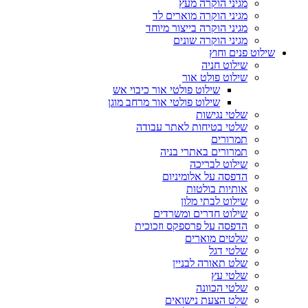
מגיני הוקרה מעץ
מגיני הוקרה מוארים לד
מגיני הוקרה בייצור מיוחד
מגיני הוקרה שונים
שילוט פנים וחוץ
שילוט חניה
שילוט פולט אור
שילוט פולטי אור כיבוי אש
שילוט פולטי אור מרחב מוגן
שלטי נגישות
שלטי בטיחות לאתר עבודה
תמרורים
תמרורים באתרי בניה
שילוט לבריכה
הדפסה על אלומיניום
אותיות בולטות
שילוט לבתי מלון
שילוט חדרים ומשרדים
הדפסה על פרספקס וזכוכית
שלטים מוארים
שלטי דגל
שלט תאורה לבניין
שלטי עץ
שלטי הכוונה
שלט הצעת נישואים