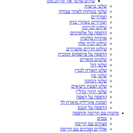
שילוט פולטי אור מרחב מוגן
שלטי נגישות
שלטי בטיחות לאתר עבודה
תמרורים
תמרורים באתרי בניה
שילוט לבריכה
הדפסה על אלומיניום
אותיות בולטות
שילוט לבתי מלון
שילוט חדרים ומשרדים
הדפסה על פרספקס וזכוכית
שלטים מוארים
שלטי דגל
שלט תאורה לבניין
שלטי עץ
שלטי הכוונה
שלט הצעת נישואים
שלטי תיווך ונדל”ן
הדפסה על קאפה
תמונת אקריליק מוארת לד
הדפסה על קנבס
מתנות עם חריטה והדפסה
עטים
מצתים עם חריטה
אולרים וסכינים עם חריטה