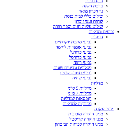
פרנס היום
ברכת השנה
נר זיכרון מואר
שילוט כללי לבית כנסת
לוחות ועצי זיכרון
שילוט עליות חגים וספר תורה
גביעים ומדליות
גביעים
גביעי מתכת יוקרתיים
גביעי אומנויות לחימה
גביעי כדורגל
גביעי כדורסל
גביעי ריצה
פסלונים וגביעים שונים
גביעי ספורט שונים
גביעי שחיה
מדליות
מדליות 5 ס”מ
מדליות 7 ס”מ
קופסאות למדליות
מדבקות למדליות
מגיני הוקרה
מגיני הוקרה מזכוכית
מגני הוקרה קריסטל
מגיני הוקרה לכוחות הביטחון