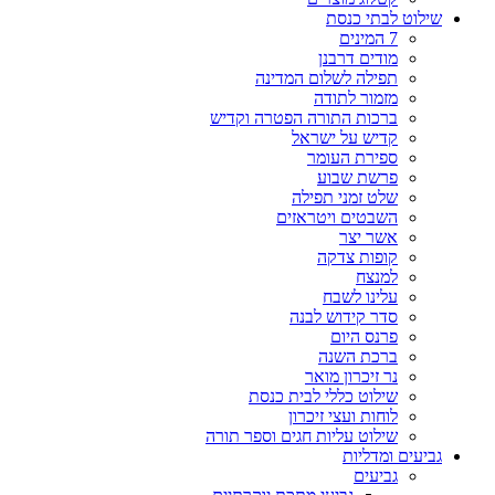
שילוט לבתי כנסת
7 המינים
מודים דרבנן
תפילה לשלום המדינה
מזמור לתודה
ברכות התורה הפטרה וקדיש
קדיש על ישראל
ספירת העומר
פרשת שבוע
שלט זמני תפילה
השבטים ויטראזים
אשר יצר
קופות צדקה
למנצח
עלינו לשבח
סדר קידוש לבנה
פרנס היום
ברכת השנה
נר זיכרון מואר
שילוט כללי לבית כנסת
לוחות ועצי זיכרון
שילוט עליות חגים וספר תורה
גביעים ומדליות
גביעים