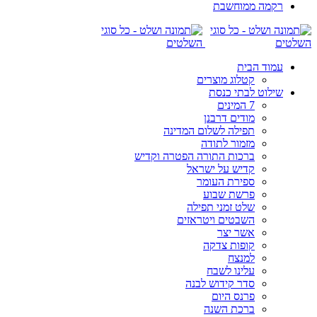
רקמה ממוחשבת
עמוד הבית
קטלוג מוצרים
שילוט לבתי כנסת
7 המינים
מודים דרבנן
תפילה לשלום המדינה
מזמור לתודה
ברכות התורה הפטרה וקדיש
קדיש על ישראל
ספירת העומר
פרשת שבוע
שלט זמני תפילה
השבטים ויטראזים
אשר יצר
קופות צדקה
למנצח
עלינו לשבח
סדר קידוש לבנה
פרנס היום
ברכת השנה