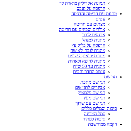
תמונת אקריליק מוארת לד
הדפסה על קנבס
מתנות עם חריטה והדפסה
עטים
מצתים עם חריטה
אולרים וסכינים עם חריטה
ארנקים לגבר
מתנות למנהל
הדפסה על בלוק עץ
מתנות לגבר ולאישה
מתנות יודאיקה שונים
מתנות לרופא ולאחות
מתנות עד 50 ש”ח
עיצוב החדר והבית
תגי שם
תגי שם מתכת
אביזרים לתגי שם
תגי שם פלסטיק
תגי שם מעץ
תגי שם עם שרוך
סיכות וסמלים כללים
סמל המדינה
סיכות כפתור
רקמה ממוחשבת