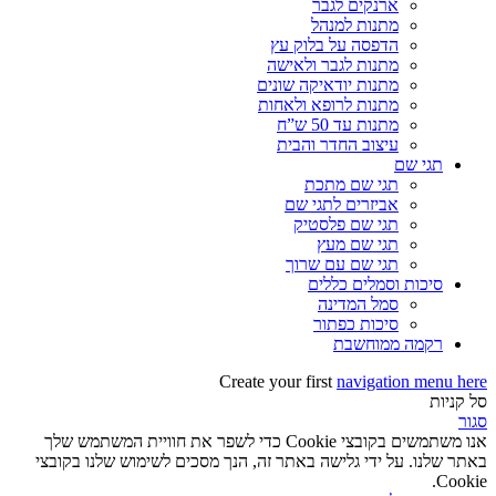
ארנקים לגבר
מתנות למנהל
הדפסה על בלוק עץ
מתנות לגבר ולאישה
מתנות יודאיקה שונים
מתנות לרופא ולאחות
מתנות עד 50 ש”ח
עיצוב החדר והבית
תגי שם
תגי שם מתכת
אביזרים לתגי שם
תגי שם פלסטיק
תגי שם מעץ
תגי שם עם שרוך
סיכות וסמלים כללים
סמל המדינה
סיכות כפתור
רקמה ממוחשבת
Create your first
navigation menu here
סל קניות
סגור
אנו משתמשים בקובצי Cookie כדי לשפר את חוויית המשתמש שלך
באתר שלנו. על ידי גלישה באתר זה, הנך מסכים לשימוש שלנו בקובצי
Cookie.