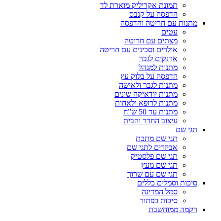
תמונת אקריליק מוארת לד
הדפסה על קנבס
מתנות עם חריטה והדפסה
עטים
מצתים עם חריטה
אולרים וסכינים עם חריטה
ארנקים לגבר
מתנות למנהל
הדפסה על בלוק עץ
מתנות לגבר ולאישה
מתנות יודאיקה שונים
מתנות לרופא ולאחות
מתנות עד 50 ש”ח
עיצוב החדר והבית
תגי שם
תגי שם מתכת
אביזרים לתגי שם
תגי שם פלסטיק
תגי שם מעץ
תגי שם עם שרוך
סיכות וסמלים כללים
סמל המדינה
סיכות כפתור
רקמה ממוחשבת