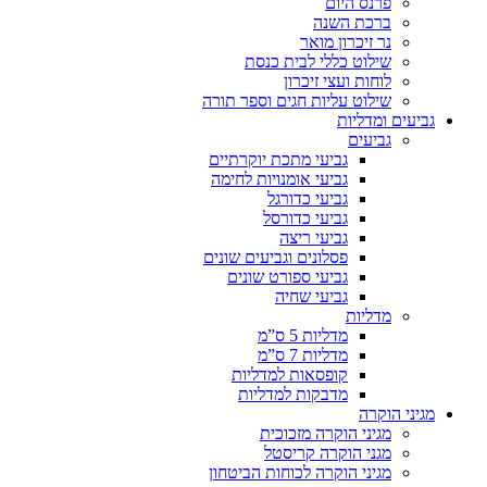
פרנס היום
ברכת השנה
נר זיכרון מואר
שילוט כללי לבית כנסת
לוחות ועצי זיכרון
שילוט עליות חגים וספר תורה
גביעים ומדליות
גביעים
גביעי מתכת יוקרתיים
גביעי אומנויות לחימה
גביעי כדורגל
גביעי כדורסל
גביעי ריצה
פסלונים וגביעים שונים
גביעי ספורט שונים
גביעי שחיה
מדליות
מדליות 5 ס”מ
מדליות 7 ס”מ
קופסאות למדליות
מדבקות למדליות
מגיני הוקרה
מגיני הוקרה מזכוכית
מגני הוקרה קריסטל
מגיני הוקרה לכוחות הביטחון