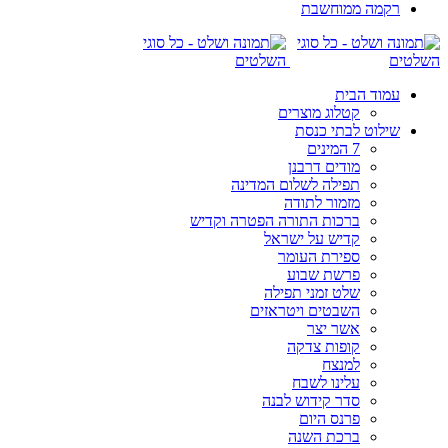
רקמה ממוחשבת
עמוד הבית
קטלוג מוצרים
שילוט לבתי כנסת
7 המינים
מודים דרבנן
תפילה לשלום המדינה
מזמור לתודה
ברכות התורה הפטרה וקדיש
קדיש על ישראל
ספירת העומר
פרשת שבוע
שלט זמני תפילה
השבטים ויטראזים
אשר יצר
קופות צדקה
למנצח
עלינו לשבח
סדר קידוש לבנה
פרנס היום
ברכת השנה