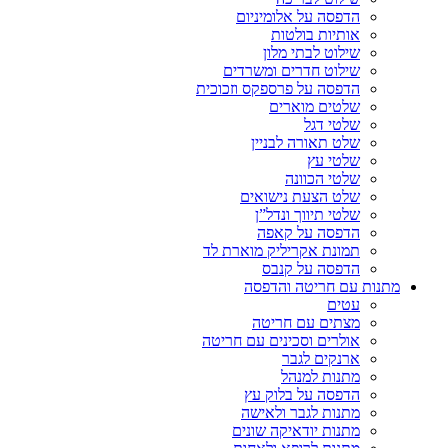
הדפסה על אלומיניום
אותיות בולטות
שילוט לבתי מלון
שילוט חדרים ומשרדים
הדפסה על פרספקס וזכוכית
שלטים מוארים
שלטי דגל
שלט תאורה לבניין
שלטי עץ
שלטי הכוונה
שלט הצעת נישואים
שלטי תיווך ונדל”ן
הדפסה על קאפה
תמונת אקריליק מוארת לד
הדפסה על קנבס
מתנות עם חריטה והדפסה
עטים
מצתים עם חריטה
אולרים וסכינים עם חריטה
ארנקים לגבר
מתנות למנהל
הדפסה על בלוק עץ
מתנות לגבר ולאישה
מתנות יודאיקה שונים