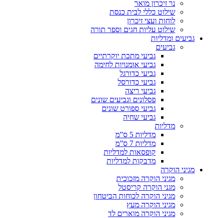
נר זיכרון מואר
שילוט כללי לבית כנסת
לוחות ועצי זיכרון
שילוט עליות חגים וספר תורה
גביעים ומדליות
גביעים
גביעי מתכת יוקרתיים
גביעי אומנויות לחימה
גביעי כדורגל
גביעי כדורסל
גביעי ריצה
פסלונים וגביעים שונים
גביעי ספורט שונים
גביעי שחיה
מדליות
מדליות 5 ס”מ
מדליות 7 ס”מ
קופסאות למדליות
מדבקות למדליות
מגיני הוקרה
מגיני הוקרה מזכוכית
מגני הוקרה קריסטל
מגיני הוקרה לכוחות הביטחון
מגיני הוקרה מעץ
מגיני הוקרה מוארים לד