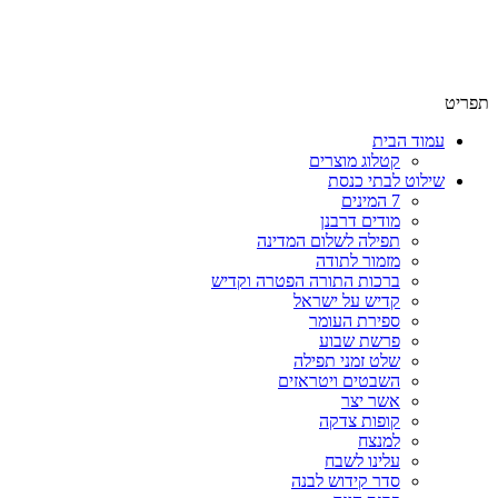
שימו לב האתר בבנייה. ישנם מוצרים ללא מחירים!
שימו לב האתר בבנייה. ישנם מוצרים ללא מחירים!
תפריט
עמוד הבית
קטלוג מוצרים
שילוט לבתי כנסת
7 המינים
מודים דרבנן
תפילה לשלום המדינה
מזמור לתודה
ברכות התורה הפטרה וקדיש
קדיש על ישראל
ספירת העומר
פרשת שבוע
שלט זמני תפילה
השבטים ויטראזים
אשר יצר
קופות צדקה
למנצח
עלינו לשבח
סדר קידוש לבנה