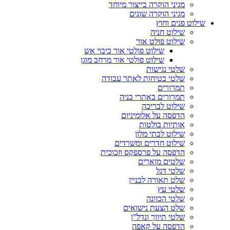
מגיני הוקרה בייצור מיוחד
מגיני הוקרה שונים
שילוט פנים וחוץ
שילוט חניה
שילוט פולט אור
שילוט פולטי אור כיבוי אש
שילוט פולטי אור מרחב מוגן
שלטי נגישות
שלטי בטיחות לאתר עבודה
תמרורים
תמרורים באתרי בניה
שילוט לבריכה
הדפסה על אלומיניום
אותיות בולטות
שילוט לבתי מלון
שילוט חדרים ומשרדים
הדפסה על פרספקס וזכוכית
שלטים מוארים
שלטי דגל
שלט תאורה לבניין
שלטי עץ
שלטי הכוונה
שלט הצעת נישואים
שלטי תיווך ונדל”ן
הדפסה על קאפה