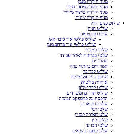
מגיני הוקרה מעץ
מגיני הוקרה מוארים לד
מגיני הוקרה בייצור מיוחד
מגיני הוקרה שונים
שילוט פנים וחוץ
שילוט חניה
שילוט פולט אור
שילוט פולטי אור כיבוי אש
שילוט פולטי אור מרחב מוגן
שלטי נגישות
שלטי בטיחות לאתר עבודה
תמרורים
תמרורים באתרי בניה
שילוט לבריכה
הדפסה על אלומיניום
אותיות בולטות
שילוט לבתי מלון
שילוט חדרים ומשרדים
הדפסה על פרספקס וזכוכית
שלטים מוארים
שלטי דגל
שלט תאורה לבניין
שלטי עץ
שלטי הכוונה
שלט הצעת נישואים