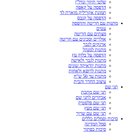
שלטי תיווך ונדל”ן
הדפסה על קאפה
תמונת אקריליק מוארת לד
הדפסה על קנבס
מתנות עם חריטה והדפסה
עטים
מצתים עם חריטה
אולרים וסכינים עם חריטה
ארנקים לגבר
מתנות למנהל
הדפסה על בלוק עץ
מתנות לגבר ולאישה
מתנות יודאיקה שונים
מתנות לרופא ולאחות
מתנות עד 50 ש”ח
עיצוב החדר והבית
תגי שם
תגי שם מתכת
אביזרים לתגי שם
תגי שם פלסטיק
תגי שם מעץ
תגי שם עם שרוך
סיכות וסמלים כללים
סמל המדינה
סיכות כפתור