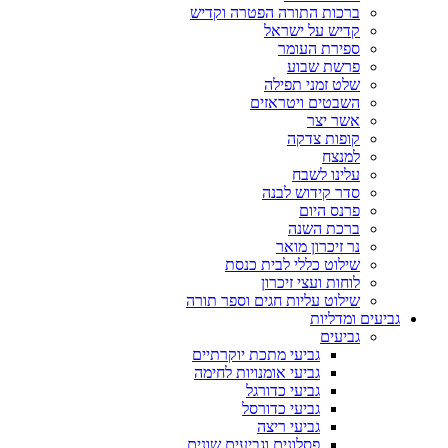
ברכות התורה הפטרה וקדיש
קדיש על ישראל
ספירת העומר
פרשת שבוע
שלט זמני תפילה
השבטים ויטראזים
אשר יצר
קופות צדקה
למנצח
עלינו לשבח
סדר קידוש לבנה
פרנס היום
ברכת השנה
נר זיכרון מואר
שילוט כללי לבית כנסת
לוחות ועצי זיכרון
שילוט עליות חגים וספר תורה
גביעים ומדליות
גביעים
גביעי מתכת יוקרתיים
גביעי אומנויות לחימה
גביעי כדורגל
גביעי כדורסל
גביעי ריצה
פסלונים וגביעים שונים