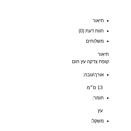
תיאור
חוות דעת (0)
משלוחים
תיאור
קופת צדקה עץ חום
אורך\גובה:
13 ס״מ
חומר:
עץ
משקל: