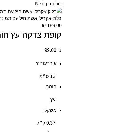
Next product
בלוק אקרילי אשת חיל עם תמונה
₪
189.00
קופת צדקה עץ חו
99.00
₪
אורך\גובה:
13 ס״מ
חומר:
עץ
משקל:
0.37 ק״ג