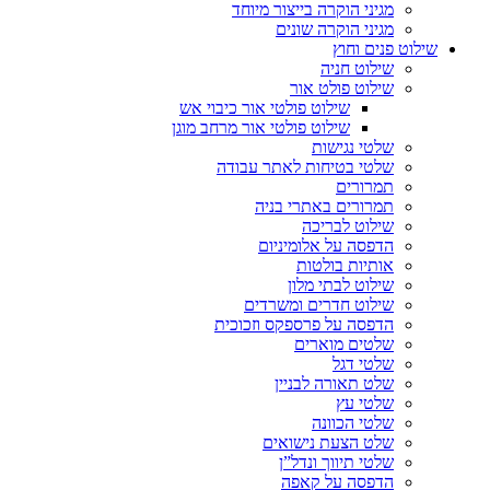
מגיני הוקרה בייצור מיוחד
מגיני הוקרה שונים
שילוט פנים וחוץ
שילוט חניה
שילוט פולט אור
שילוט פולטי אור כיבוי אש
שילוט פולטי אור מרחב מוגן
שלטי נגישות
שלטי בטיחות לאתר עבודה
תמרורים
תמרורים באתרי בניה
שילוט לבריכה
הדפסה על אלומיניום
אותיות בולטות
שילוט לבתי מלון
שילוט חדרים ומשרדים
הדפסה על פרספקס וזכוכית
שלטים מוארים
שלטי דגל
שלט תאורה לבניין
שלטי עץ
שלטי הכוונה
שלט הצעת נישואים
שלטי תיווך ונדל”ן
הדפסה על קאפה