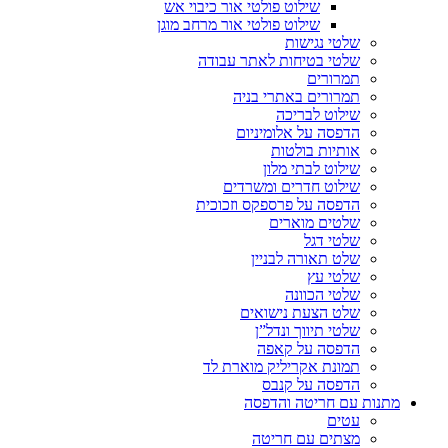
שילוט פולטי אור כיבוי אש
שילוט פולטי אור מרחב מוגן
שלטי נגישות
שלטי בטיחות לאתר עבודה
תמרורים
תמרורים באתרי בניה
שילוט לבריכה
הדפסה על אלומיניום
אותיות בולטות
שילוט לבתי מלון
שילוט חדרים ומשרדים
הדפסה על פרספקס וזכוכית
שלטים מוארים
שלטי דגל
שלט תאורה לבניין
שלטי עץ
שלטי הכוונה
שלט הצעת נישואים
שלטי תיווך ונדל”ן
הדפסה על קאפה
תמונת אקריליק מוארת לד
הדפסה על קנבס
מתנות עם חריטה והדפסה
עטים
מצתים עם חריטה