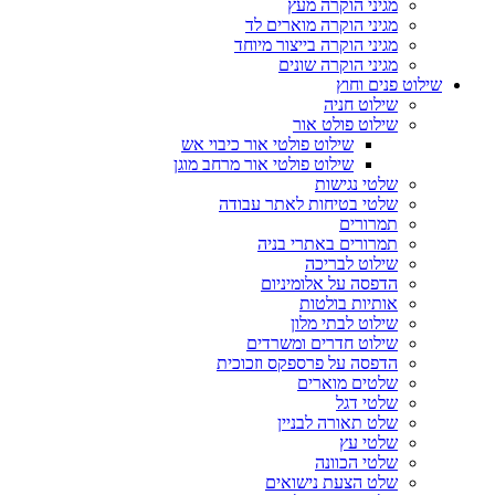
מגיני הוקרה מעץ
מגיני הוקרה מוארים לד
מגיני הוקרה בייצור מיוחד
מגיני הוקרה שונים
שילוט פנים וחוץ
שילוט חניה
שילוט פולט אור
שילוט פולטי אור כיבוי אש
שילוט פולטי אור מרחב מוגן
שלטי נגישות
שלטי בטיחות לאתר עבודה
תמרורים
תמרורים באתרי בניה
שילוט לבריכה
הדפסה על אלומיניום
אותיות בולטות
שילוט לבתי מלון
שילוט חדרים ומשרדים
הדפסה על פרספקס וזכוכית
שלטים מוארים
שלטי דגל
שלט תאורה לבניין
שלטי עץ
שלטי הכוונה
שלט הצעת נישואים