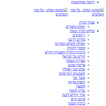
רקמה ממוחשבת
עמוד הבית
קטלוג מוצרים
שילוט לבתי כנסת
7 המינים
מודים דרבנן
תפילה לשלום המדינה
מזמור לתודה
ברכות התורה הפטרה וקדיש
קדיש על ישראל
ספירת העומר
פרשת שבוע
שלט זמני תפילה
השבטים ויטראזים
אשר יצר
קופות צדקה
למנצח
עלינו לשבח
סדר קידוש לבנה
פרנס היום
ברכת השנה