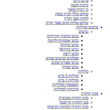
פרנס היום
ברכת השנה
נר זיכרון מואר
שילוט כללי לבית כנסת
לוחות ועצי זיכרון
שילוט עליות חגים וספר תורה
גביעים ומדליות
גביעים
גביעי מתכת יוקרתיים
גביעי אומנויות לחימה
גביעי כדורגל
גביעי כדורסל
גביעי ריצה
פסלונים וגביעים שונים
גביעי ספורט שונים
גביעי שחיה
מדליות
מדליות 5 ס”מ
מדליות 7 ס”מ
קופסאות למדליות
מדבקות למדליות
מגיני הוקרה
מגיני הוקרה מזכוכית
מגני הוקרה קריסטל
מגיני הוקרה לכוחות הביטחון