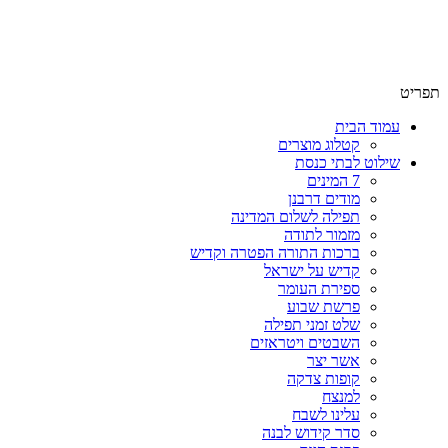
שימו לב האתר בבנייה. ישנם מוצרים ללא מחירים!
שימו לב האתר בבנייה. ישנם מוצרים ללא מחירים!
תפריט
עמוד הבית
קטלוג מוצרים
שילוט לבתי כנסת
7 המינים
מודים דרבנן
תפילה לשלום המדינה
מזמור לתודה
ברכות התורה הפטרה וקדיש
קדיש על ישראל
ספירת העומר
פרשת שבוע
שלט זמני תפילה
השבטים ויטראזים
אשר יצר
קופות צדקה
למנצח
עלינו לשבח
סדר קידוש לבנה