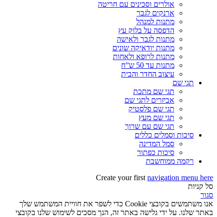
אולרים וסכינים עם חריטה
ארנקים לגבר
מתנות למנהל
הדפסה על בלוק עץ
מתנות לגבר ולאישה
מתנות יודאיקה שונים
מתנות לרופא ולאחות
מתנות עד 50 ש”ח
עיצוב החדר והבית
תגי שם
תגי שם מתכת
אביזרים לתגי שם
תגי שם פלסטיק
תגי שם מעץ
תגי שם עם שרוך
סיכות וסמלים כללים
סמל המדינה
סיכות כפתור
רקמה ממוחשבת
Create your first
navigation menu here
סל קניות
סגור
אנו משתמשים בקובצי Cookie כדי לשפר את חוויית המשתמש שלך
באתר שלנו. על ידי גלישה באתר זה, הנך מסכים לשימוש שלנו בקובצי