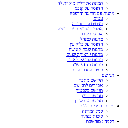
תמונת אקריליק מוארת לד
הדפסה על קנבס
מתנות עם חריטה והדפסה
עטים
מצתים עם חריטה
אולרים וסכינים עם חריטה
ארנקים לגבר
מתנות למנהל
הדפסה על בלוק עץ
מתנות לגבר ולאישה
מתנות יודאיקה שונים
מתנות לרופא ולאחות
מתנות עד 50 ש”ח
עיצוב החדר והבית
תגי שם
תגי שם מתכת
אביזרים לתגי שם
תגי שם פלסטיק
תגי שם מעץ
תגי שם עם שרוך
סיכות וסמלים כללים
סמל המדינה
סיכות כפתור
רקמה ממוחשבת