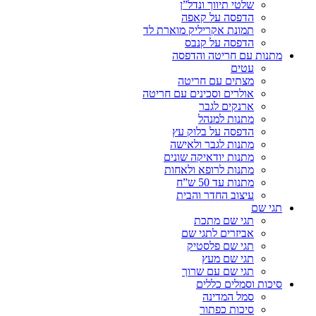
שלטי תיווך ונדל”ן
הדפסה על קאפה
תמונת אקריליק מוארת לד
הדפסה על קנבס
מתנות עם חריטה והדפסה
עטים
מצתים עם חריטה
אולרים וסכינים עם חריטה
ארנקים לגבר
מתנות למנהל
הדפסה על בלוק עץ
מתנות לגבר ולאישה
מתנות יודאיקה שונים
מתנות לרופא ולאחות
מתנות עד 50 ש”ח
עיצוב החדר והבית
תגי שם
תגי שם מתכת
אביזרים לתגי שם
תגי שם פלסטיק
תגי שם מעץ
תגי שם עם שרוך
סיכות וסמלים כללים
סמל המדינה
סיכות כפתור