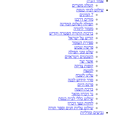
עמוד הבית
קטלוג מוצרים
שילוט לבתי כנסת
7 המינים
מודים דרבנן
תפילה לשלום המדינה
מזמור לתודה
ברכות התורה הפטרה וקדיש
קדיש על ישראל
ספירת העומר
פרשת שבוע
שלט זמני תפילה
השבטים ויטראזים
אשר יצר
קופות צדקה
למנצח
עלינו לשבח
סדר קידוש לבנה
פרנס היום
ברכת השנה
נר זיכרון מואר
שילוט כללי לבית כנסת
לוחות ועצי זיכרון
שילוט עליות חגים וספר תורה
גביעים ומדליות