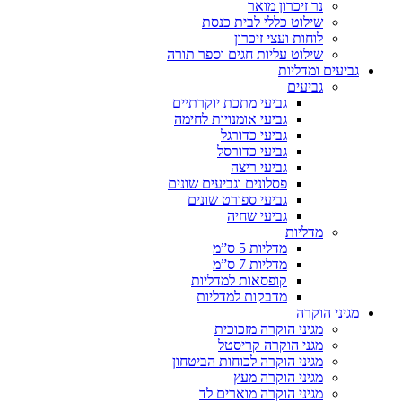
נר זיכרון מואר
שילוט כללי לבית כנסת
לוחות ועצי זיכרון
שילוט עליות חגים וספר תורה
גביעים ומדליות
גביעים
גביעי מתכת יוקרתיים
גביעי אומנויות לחימה
גביעי כדורגל
גביעי כדורסל
גביעי ריצה
פסלונים וגביעים שונים
גביעי ספורט שונים
גביעי שחיה
מדליות
מדליות 5 ס”מ
מדליות 7 ס”מ
קופסאות למדליות
מדבקות למדליות
מגיני הוקרה
מגיני הוקרה מזכוכית
מגני הוקרה קריסטל
מגיני הוקרה לכוחות הביטחון
מגיני הוקרה מעץ
מגיני הוקרה מוארים לד