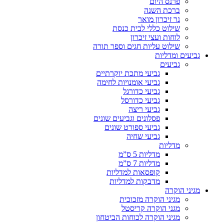
פרנס היום
ברכת השנה
נר זיכרון מואר
שילוט כללי לבית כנסת
לוחות ועצי זיכרון
שילוט עליות חגים וספר תורה
גביעים ומדליות
גביעים
גביעי מתכת יוקרתיים
גביעי אומנויות לחימה
גביעי כדורגל
גביעי כדורסל
גביעי ריצה
פסלונים וגביעים שונים
גביעי ספורט שונים
גביעי שחיה
מדליות
מדליות 5 ס”מ
מדליות 7 ס”מ
קופסאות למדליות
מדבקות למדליות
מגיני הוקרה
מגיני הוקרה מזכוכית
מגני הוקרה קריסטל
מגיני הוקרה לכוחות הביטחון