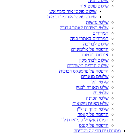
שילוט חניה
שילוט פולט אור
שילוט פולטי אור כיבוי אש
שילוט פולטי אור מרחב מוגן
שלטי נגישות
שלטי בטיחות לאתר עבודה
תמרורים
תמרורים באתרי בניה
שילוט לבריכה
הדפסה על אלומיניום
אותיות בולטות
שילוט לבתי מלון
שילוט חדרים ומשרדים
הדפסה על פרספקס וזכוכית
שלטים מוארים
שלטי דגל
שלט תאורה לבניין
שלטי עץ
שלטי הכוונה
שלט הצעת נישואים
שלטי תיווך ונדל”ן
הדפסה על קאפה
תמונת אקריליק מוארת לד
הדפסה על קנבס
מתנות עם חריטה והדפסה