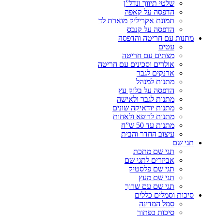
שלטי תיווך ונדל”ן
הדפסה על קאפה
תמונת אקריליק מוארת לד
הדפסה על קנבס
מתנות עם חריטה והדפסה
עטים
מצתים עם חריטה
אולרים וסכינים עם חריטה
ארנקים לגבר
מתנות למנהל
הדפסה על בלוק עץ
מתנות לגבר ולאישה
מתנות יודאיקה שונים
מתנות לרופא ולאחות
מתנות עד 50 ש”ח
עיצוב החדר והבית
תגי שם
תגי שם מתכת
אביזרים לתגי שם
תגי שם פלסטיק
תגי שם מעץ
תגי שם עם שרוך
סיכות וסמלים כללים
סמל המדינה
סיכות כפתור