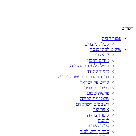
שימו לב האתר בבנייה. ישנם מוצרים ללא מחירים!
שימו לב האתר בבנייה. ישנם מוצרים ללא מחירים!
תפריט
עמוד הבית
קטלוג מוצרים
שילוט לבתי כנסת
7 המינים
מודים דרבנן
תפילה לשלום המדינה
מזמור לתודה
ברכות התורה הפטרה וקדיש
קדיש על ישראל
ספירת העומר
פרשת שבוע
שלט זמני תפילה
השבטים ויטראזים
אשר יצר
קופות צדקה
למנצח
עלינו לשבח
סדר קידוש לבנה