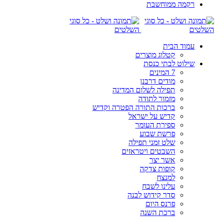
רקמה ממוחשבת
עמוד הבית
קטלוג מוצרים
שילוט לבתי כנסת
7 המינים
מודים דרבנן
תפילה לשלום המדינה
מזמור לתודה
ברכות התורה הפטרה וקדיש
קדיש על ישראל
ספירת העומר
פרשת שבוע
שלט זמני תפילה
השבטים ויטראזים
אשר יצר
קופות צדקה
למנצח
עלינו לשבח
סדר קידוש לבנה
פרנס היום
ברכת השנה