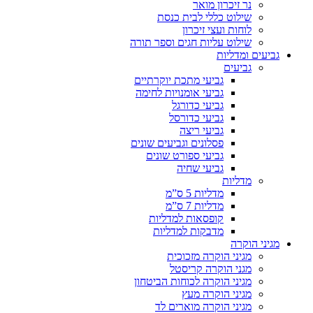
נר זיכרון מואר
שילוט כללי לבית כנסת
לוחות ועצי זיכרון
שילוט עליות חגים וספר תורה
גביעים ומדליות
גביעים
גביעי מתכת יוקרתיים
גביעי אומנויות לחימה
גביעי כדורגל
גביעי כדורסל
גביעי ריצה
פסלונים וגביעים שונים
גביעי ספורט שונים
גביעי שחיה
מדליות
מדליות 5 ס”מ
מדליות 7 ס”מ
קופסאות למדליות
מדבקות למדליות
מגיני הוקרה
מגיני הוקרה מזכוכית
מגני הוקרה קריסטל
מגיני הוקרה לכוחות הביטחון
מגיני הוקרה מעץ
מגיני הוקרה מוארים לד