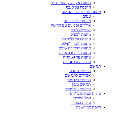
תמונת אקריליק מוארת לד
הדפסה על קנבס
מתנות עם חריטה והדפסה
עטים
מצתים עם חריטה
אולרים וסכינים עם חריטה
ארנקים לגבר
מתנות למנהל
הדפסה על בלוק עץ
מתנות לגבר ולאישה
מתנות יודאיקה שונים
מתנות לרופא ולאחות
מתנות עד 50 ש”ח
עיצוב החדר והבית
תגי שם
תגי שם מתכת
אביזרים לתגי שם
תגי שם פלסטיק
תגי שם מעץ
תגי שם עם שרוך
סיכות וסמלים כללים
סמל המדינה
סיכות כפתור
רקמה ממוחשבת