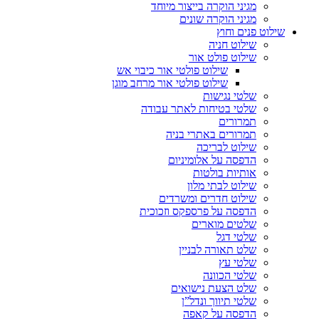
מגיני הוקרה בייצור מיוחד
מגיני הוקרה שונים
שילוט פנים וחוץ
שילוט חניה
שילוט פולט אור
שילוט פולטי אור כיבוי אש
שילוט פולטי אור מרחב מוגן
שלטי נגישות
שלטי בטיחות לאתר עבודה
תמרורים
תמרורים באתרי בניה
שילוט לבריכה
הדפסה על אלומיניום
אותיות בולטות
שילוט לבתי מלון
שילוט חדרים ומשרדים
הדפסה על פרספקס וזכוכית
שלטים מוארים
שלטי דגל
שלט תאורה לבניין
שלטי עץ
שלטי הכוונה
שלט הצעת נישואים
שלטי תיווך ונדל”ן
הדפסה על קאפה