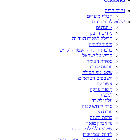
עמוד הבית
קטלוג מוצרים
שילוט לבתי כנסת
7 המינים
מודים דרבנן
תפילה לשלום המדינה
מזמור לתודה
ברכות התורה הפטרה וקדיש
קדיש על ישראל
ספירת העומר
פרשת שבוע
שלט זמני תפילה
השבטים ויטראזים
אשר יצר
קופות צדקה
למנצח
עלינו לשבח
סדר קידוש לבנה
פרנס היום
ברכת השנה
נר זיכרון מואר
שילוט כללי לבית כנסת
לוחות ועצי זיכרון
שילוט עליות חגים וספר תורה