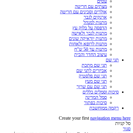
עטים
מצתים עם חריטה
אולרים וסכינים עם חריטה
ארנקים לגבר
מתנות למנהל
הדפסה על בלוק עץ
מתנות לגבר ולאישה
מתנות יודאיקה שונים
מתנות לרופא ולאחות
מתנות עד 50 ש”ח
עיצוב החדר והבית
תגי שם
תגי שם מתכת
אביזרים לתגי שם
תגי שם פלסטיק
תגי שם מעץ
תגי שם עם שרוך
סיכות וסמלים כללים
סמל המדינה
סיכות כפתור
רקמה ממוחשבת
Create your first
navigation menu here
סל קניות
סגור