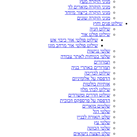
מגיני הוקרה מעץ
מגיני הוקרה מוארים לד
מגיני הוקרה בייצור מיוחד
מגיני הוקרה שונים
שילוט פנים וחוץ
שילוט חניה
שילוט פולט אור
שילוט פולטי אור כיבוי אש
שילוט פולטי אור מרחב מוגן
שלטי נגישות
שלטי בטיחות לאתר עבודה
תמרורים
תמרורים באתרי בניה
שילוט לבריכה
הדפסה על אלומיניום
אותיות בולטות
שילוט לבתי מלון
שילוט חדרים ומשרדים
הדפסה על פרספקס וזכוכית
שלטים מוארים
שלטי דגל
שלט תאורה לבניין
שלטי עץ
שלטי הכוונה
שלט הצעת נישואים