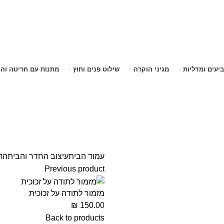
שימו לב האתר בבנייה. ישנם מוצרים ללא מחירים!
שימו לב האתר בבנייה. ישנם מוצרים ללא מחירים!
ביעים ומדליות
מגיני הוקרה
שילוט פנים וחוץ
מתנות עם חריטה וה
עמוד הבית
עיצוב החדר והבית
הד
Previous product
מזמור לתודה על זכוכית
₪
150.00
Back to products