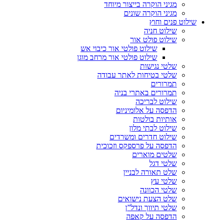
מגיני הוקרה בייצור מיוחד
מגיני הוקרה שונים
שילוט פנים וחוץ
שילוט חניה
שילוט פולט אור
שילוט פולטי אור כיבוי אש
שילוט פולטי אור מרחב מוגן
שלטי נגישות
שלטי בטיחות לאתר עבודה
תמרורים
תמרורים באתרי בניה
שילוט לבריכה
הדפסה על אלומיניום
אותיות בולטות
שילוט לבתי מלון
שילוט חדרים ומשרדים
הדפסה על פרספקס וזכוכית
שלטים מוארים
שלטי דגל
שלט תאורה לבניין
שלטי עץ
שלטי הכוונה
שלט הצעת נישואים
שלטי תיווך ונדל”ן
הדפסה על קאפה