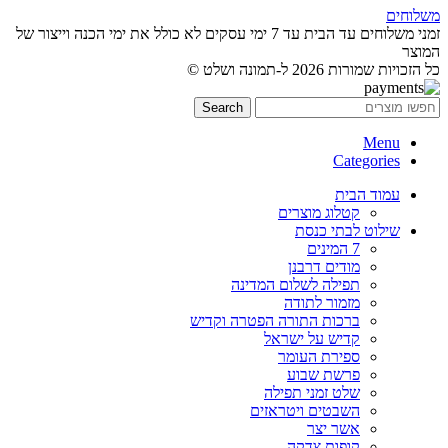
משלוחים
זמני משלוחים עד הבית עד 7 ימי עסקים לא כולל את ימי הכנה וייצור של
המוצר
כל הזכויות שמורות 2026 ל-תמונה ושלט ©
Search
Menu
Categories
עמוד הבית
קטלוג מוצרים
שילוט לבתי כנסת
7 המינים
מודים דרבנן
תפילה לשלום המדינה
מזמור לתודה
ברכות התורה הפטרה וקדיש
קדיש על ישראל
ספירת העומר
פרשת שבוע
שלט זמני תפילה
השבטים ויטראזים
אשר יצר
קופות צדקה