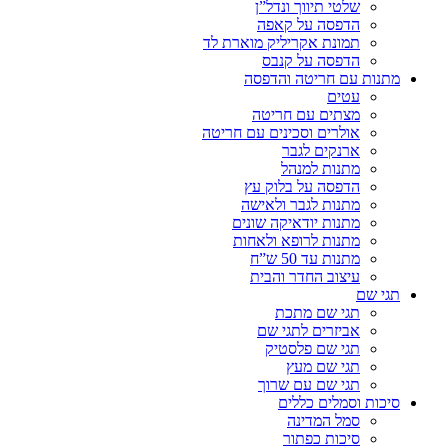
שלטי תיווך ונדל”ן
הדפסה על קאפה
תמונת אקריליק מוארת לד
הדפסה על קנבס
מתנות עם חריטה והדפסה
עטים
מצתים עם חריטה
אולרים וסכינים עם חריטה
ארנקים לגבר
מתנות למנהל
הדפסה על בלוק עץ
מתנות לגבר ולאישה
מתנות יודאיקה שונים
מתנות לרופא ולאחות
מתנות עד 50 ש”ח
עיצוב החדר והבית
תגי שם
תגי שם מתכת
אביזרים לתגי שם
תגי שם פלסטיק
תגי שם מעץ
תגי שם עם שרוך
סיכות וסמלים כללים
סמל המדינה
סיכות כפתור