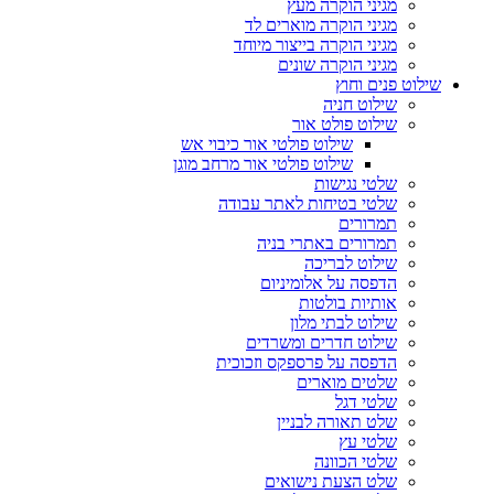
מגיני הוקרה מעץ
מגיני הוקרה מוארים לד
מגיני הוקרה בייצור מיוחד
מגיני הוקרה שונים
שילוט פנים וחוץ
שילוט חניה
שילוט פולט אור
שילוט פולטי אור כיבוי אש
שילוט פולטי אור מרחב מוגן
שלטי נגישות
שלטי בטיחות לאתר עבודה
תמרורים
תמרורים באתרי בניה
שילוט לבריכה
הדפסה על אלומיניום
אותיות בולטות
שילוט לבתי מלון
שילוט חדרים ומשרדים
הדפסה על פרספקס וזכוכית
שלטים מוארים
שלטי דגל
שלט תאורה לבניין
שלטי עץ
שלטי הכוונה
שלט הצעת נישואים