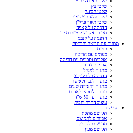
שלט תאורה לבניין
שלטי עץ
שלטי הכוונה
שלט הצעת נישואים
שלטי תיווך ונדל”ן
הדפסה על קאפה
תמונת אקריליק מוארת לד
הדפסה על קנבס
מתנות עם חריטה והדפסה
עטים
מצתים עם חריטה
אולרים וסכינים עם חריטה
ארנקים לגבר
מתנות למנהל
הדפסה על בלוק עץ
מתנות לגבר ולאישה
מתנות יודאיקה שונים
מתנות לרופא ולאחות
מתנות עד 50 ש”ח
עיצוב החדר והבית
תגי שם
תגי שם מתכת
אביזרים לתגי שם
תגי שם פלסטיק
תגי שם מעץ