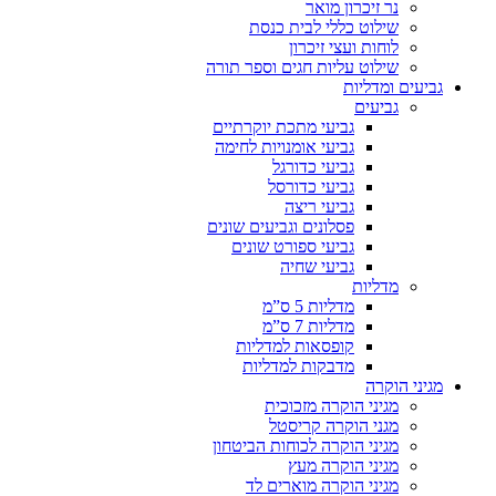
נר זיכרון מואר
שילוט כללי לבית כנסת
לוחות ועצי זיכרון
שילוט עליות חגים וספר תורה
גביעים ומדליות
גביעים
גביעי מתכת יוקרתיים
גביעי אומנויות לחימה
גביעי כדורגל
גביעי כדורסל
גביעי ריצה
פסלונים וגביעים שונים
גביעי ספורט שונים
גביעי שחיה
מדליות
מדליות 5 ס”מ
מדליות 7 ס”מ
קופסאות למדליות
מדבקות למדליות
מגיני הוקרה
מגיני הוקרה מזכוכית
מגני הוקרה קריסטל
מגיני הוקרה לכוחות הביטחון
מגיני הוקרה מעץ
מגיני הוקרה מוארים לד