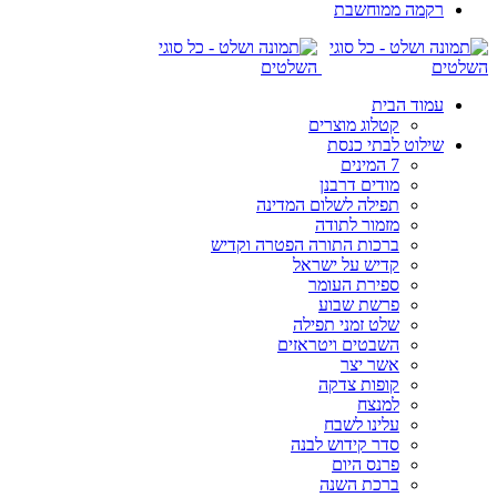
רקמה ממוחשבת
עמוד הבית
קטלוג מוצרים
שילוט לבתי כנסת
7 המינים
מודים דרבנן
תפילה לשלום המדינה
מזמור לתודה
ברכות התורה הפטרה וקדיש
קדיש על ישראל
ספירת העומר
פרשת שבוע
שלט זמני תפילה
השבטים ויטראזים
אשר יצר
קופות צדקה
למנצח
עלינו לשבח
סדר קידוש לבנה
פרנס היום
ברכת השנה