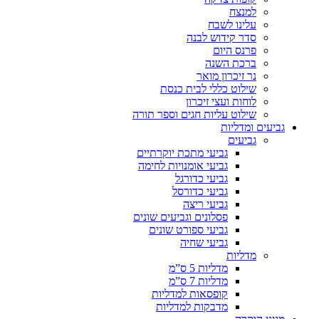
למנצח
עלינו לשבח
סדר קידוש לבנה
פרנס היום
ברכת השנה
נר זיכרון מואר
שילוט כללי לבית כנסת
לוחות ועצי זיכרון
שילוט עליות חגים וספר תורה
גביעים ומדליות
גביעים
גביעי מתכת יוקרתיים
גביעי אומנויות לחימה
גביעי כדורגל
גביעי כדורסל
גביעי ריצה
פסלונים וגביעים שונים
גביעי ספורט שונים
גביעי שחיה
מדליות
מדליות 5 ס”מ
מדליות 7 ס”מ
קופסאות למדליות
מדבקות למדליות