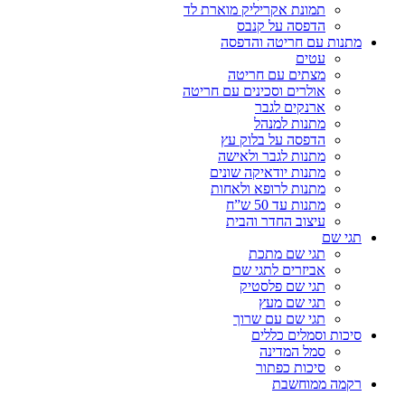
תמונת אקריליק מוארת לד
הדפסה על קנבס
מתנות עם חריטה והדפסה
עטים
מצתים עם חריטה
אולרים וסכינים עם חריטה
ארנקים לגבר
מתנות למנהל
הדפסה על בלוק עץ
מתנות לגבר ולאישה
מתנות יודאיקה שונים
מתנות לרופא ולאחות
מתנות עד 50 ש”ח
עיצוב החדר והבית
תגי שם
תגי שם מתכת
אביזרים לתגי שם
תגי שם פלסטיק
תגי שם מעץ
תגי שם עם שרוך
סיכות וסמלים כללים
סמל המדינה
סיכות כפתור
רקמה ממוחשבת