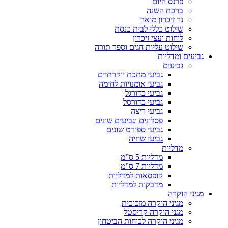
פרנס היום
ברכת השנה
נר זיכרון מואר
שילוט כללי לבית כנסת
לוחות ועצי זיכרון
שילוט עליות חגים וספר תורה
גביעים ומדליות
גביעים
גביעי מתכת יוקרתיים
גביעי אומנויות לחימה
גביעי כדורגל
גביעי כדורסל
גביעי ריצה
פסלונים וגביעים שונים
גביעי ספורט שונים
גביעי שחיה
מדליות
מדליות 5 ס”מ
מדליות 7 ס”מ
קופסאות למדליות
מדבקות למדליות
מגיני הוקרה
מגיני הוקרה מזכוכית
מגני הוקרה קריסטל
מגיני הוקרה לכוחות הביטחון