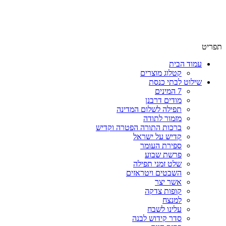
שימו לב האתר בבנייה. ישנם מוצרים ללא מחירים!
שימו לב האתר בבנייה. ישנם מוצרים ללא מחירים!
תפריט
עמוד הבית
קטלוג מוצרים
שילוט לבתי כנסת
7 המינים
מודים דרבנן
תפילה לשלום המדינה
מזמור לתודה
ברכות התורה הפטרה וקדיש
קדיש על ישראל
ספירת העומר
פרשת שבוע
שלט זמני תפילה
השבטים ויטראזים
אשר יצר
קופות צדקה
למנצח
עלינו לשבח
סדר קידוש לבנה