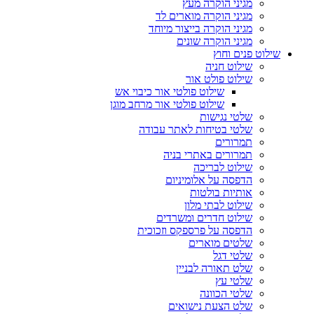
מגיני הוקרה מעץ
מגיני הוקרה מוארים לד
מגיני הוקרה בייצור מיוחד
מגיני הוקרה שונים
שילוט פנים וחוץ
שילוט חניה
שילוט פולט אור
שילוט פולטי אור כיבוי אש
שילוט פולטי אור מרחב מוגן
שלטי נגישות
שלטי בטיחות לאתר עבודה
תמרורים
תמרורים באתרי בניה
שילוט לבריכה
הדפסה על אלומיניום
אותיות בולטות
שילוט לבתי מלון
שילוט חדרים ומשרדים
הדפסה על פרספקס וזכוכית
שלטים מוארים
שלטי דגל
שלט תאורה לבניין
שלטי עץ
שלטי הכוונה
שלט הצעת נישואים