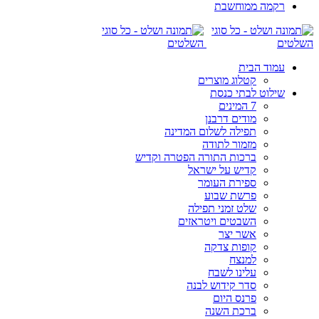
רקמה ממוחשבת
עמוד הבית
קטלוג מוצרים
שילוט לבתי כנסת
7 המינים
מודים דרבנן
תפילה לשלום המדינה
מזמור לתודה
ברכות התורה הפטרה וקדיש
קדיש על ישראל
ספירת העומר
פרשת שבוע
שלט זמני תפילה
השבטים ויטראזים
אשר יצר
קופות צדקה
למנצח
עלינו לשבח
סדר קידוש לבנה
פרנס היום
ברכת השנה