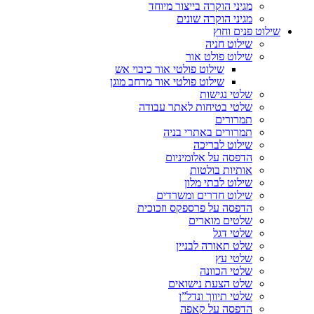
מגיני הוקרה בייצור מיוחד
מגיני הוקרה שונים
שילוט פנים וחוץ
שילוט חניה
שילוט פולט אור
שילוט פולטי אור כיבוי אש
שילוט פולטי אור מרחב מוגן
שלטי נגישות
שלטי בטיחות לאתר עבודה
תמרורים
תמרורים באתרי בניה
שילוט לבריכה
הדפסה על אלומיניום
אותיות בולטות
שילוט לבתי מלון
שילוט חדרים ומשרדים
הדפסה על פרספקס וזכוכית
שלטים מוארים
שלטי דגל
שלט תאורה לבניין
שלטי עץ
שלטי הכוונה
שלט הצעת נישואים
שלטי תיווך ונדל”ן
הדפסה על קאפה