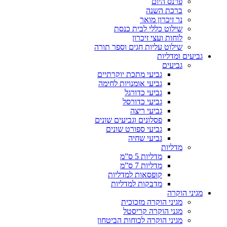
פרנס היום
ברכת השנה
נר זיכרון מואר
שילוט כללי לבית כנסת
לוחות ועצי זיכרון
שילוט עליות חגים וספר תורה
גביעים ומדליות
גביעים
גביעי מתכת יוקרתיים
גביעי אומנויות לחימה
גביעי כדורגל
גביעי כדורסל
גביעי ריצה
פסלונים וגביעים שונים
גביעי ספורט שונים
גביעי שחיה
מדליות
מדליות 5 ס”מ
מדליות 7 ס”מ
קופסאות למדליות
מדבקות למדליות
מגיני הוקרה
מגיני הוקרה מזכוכית
מגני הוקרה קריסטל
מגיני הוקרה לכוחות הביטחון