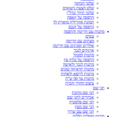
שלטי הכוונה
שלט הצעת נישואים
שלטי תיווך ונדל”ן
הדפסה על קאפה
תמונת אקריליק מוארת לד
הדפסה על קנבס
מתנות עם חריטה והדפסה
עטים
מצתים עם חריטה
אולרים וסכינים עם חריטה
ארנקים לגבר
מתנות למנהל
הדפסה על בלוק עץ
מתנות לגבר ולאישה
מתנות יודאיקה שונים
מתנות לרופא ולאחות
מתנות עד 50 ש”ח
עיצוב החדר והבית
תגי שם
תגי שם מתכת
אביזרים לתגי שם
תגי שם פלסטיק
תגי שם מעץ
תגי שם עם שרוך
סיכות וסמלים כללים