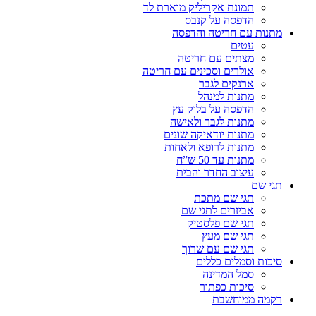
תמונת אקריליק מוארת לד
הדפסה על קנבס
מתנות עם חריטה והדפסה
עטים
מצתים עם חריטה
אולרים וסכינים עם חריטה
ארנקים לגבר
מתנות למנהל
הדפסה על בלוק עץ
מתנות לגבר ולאישה
מתנות יודאיקה שונים
מתנות לרופא ולאחות
מתנות עד 50 ש”ח
עיצוב החדר והבית
תגי שם
תגי שם מתכת
אביזרים לתגי שם
תגי שם פלסטיק
תגי שם מעץ
תגי שם עם שרוך
סיכות וסמלים כללים
סמל המדינה
סיכות כפתור
רקמה ממוחשבת