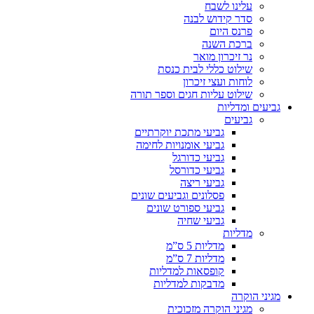
עלינו לשבח
סדר קידוש לבנה
פרנס היום
ברכת השנה
נר זיכרון מואר
שילוט כללי לבית כנסת
לוחות ועצי זיכרון
שילוט עליות חגים וספר תורה
גביעים ומדליות
גביעים
גביעי מתכת יוקרתיים
גביעי אומנויות לחימה
גביעי כדורגל
גביעי כדורסל
גביעי ריצה
פסלונים וגביעים שונים
גביעי ספורט שונים
גביעי שחיה
מדליות
מדליות 5 ס”מ
מדליות 7 ס”מ
קופסאות למדליות
מדבקות למדליות
מגיני הוקרה
מגיני הוקרה מזכוכית