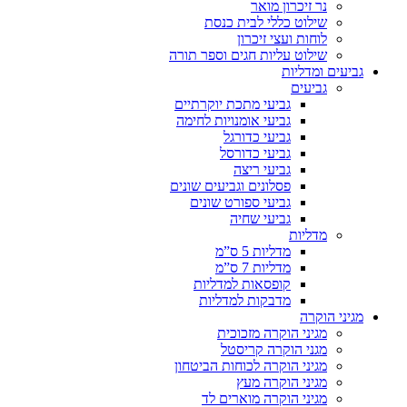
נר זיכרון מואר
שילוט כללי לבית כנסת
לוחות ועצי זיכרון
שילוט עליות חגים וספר תורה
גביעים ומדליות
גביעים
גביעי מתכת יוקרתיים
גביעי אומנויות לחימה
גביעי כדורגל
גביעי כדורסל
גביעי ריצה
פסלונים וגביעים שונים
גביעי ספורט שונים
גביעי שחיה
מדליות
מדליות 5 ס”מ
מדליות 7 ס”מ
קופסאות למדליות
מדבקות למדליות
מגיני הוקרה
מגיני הוקרה מזכוכית
מגני הוקרה קריסטל
מגיני הוקרה לכוחות הביטחון
מגיני הוקרה מעץ
מגיני הוקרה מוארים לד