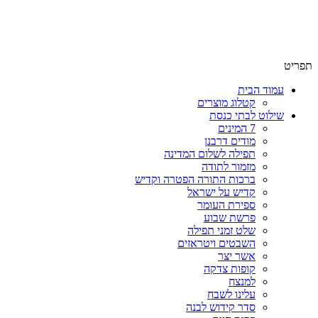
שימו לב האתר בבנייה. ישנם מוצרים ללא מחירים!
שימו לב האתר בבנייה. ישנם מוצרים ללא מחירים!
תפריט
עמוד הבית
קטלוג מוצרים
שילוט לבתי כנסת
7 המינים
מודים דרבנן
תפילה לשלום המדינה
מזמור לתודה
ברכות התורה הפטרה וקדיש
קדיש על ישראל
ספירת העומר
פרשת שבוע
שלט זמני תפילה
השבטים ויטראזים
אשר יצר
קופות צדקה
למנצח
עלינו לשבח
סדר קידוש לבנה