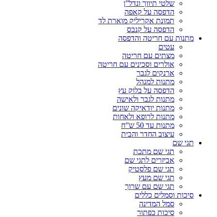
שלטי תיווך ונדל”ן
הדפסה על קאפה
תמונת אקריליק מוארת לד
הדפסה על קנבס
מתנות עם חריטה והדפסה
עטים
מצתים עם חריטה
אולרים וסכינים עם חריטה
ארנקים לגבר
מתנות למנהל
הדפסה על בלוק עץ
מתנות לגבר ולאישה
מתנות יודאיקה שונים
מתנות לרופא ולאחות
מתנות עד 50 ש”ח
עיצוב החדר והבית
תגי שם
תגי שם מתכת
אביזרים לתגי שם
תגי שם פלסטיק
תגי שם מעץ
תגי שם עם שרוך
סיכות וסמלים כללים
סמל המדינה
סיכות כפתור