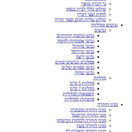
נר זיכרון מואר
שילוט כללי לבית כנסת
לוחות ועצי זיכרון
שילוט עליות חגים וספר תורה
גביעים ומדליות
גביעים
גביעי מתכת יוקרתיים
גביעי אומנויות לחימה
גביעי כדורגל
גביעי כדורסל
גביעי ריצה
פסלונים וגביעים שונים
גביעי ספורט שונים
גביעי שחיה
מדליות
מדליות 5 ס”מ
מדליות 7 ס”מ
קופסאות למדליות
מדבקות למדליות
מגיני הוקרה
מגיני הוקרה מזכוכית
מגני הוקרה קריסטל
מגיני הוקרה לכוחות הביטחון
מגיני הוקרה מעץ
מגיני הוקרה מוארים לד