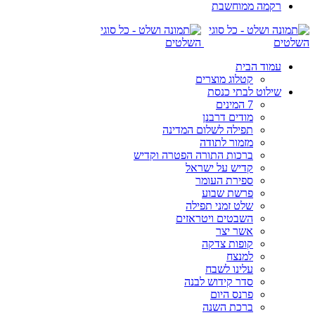
רקמה ממוחשבת
עמוד הבית
קטלוג מוצרים
שילוט לבתי כנסת
7 המינים
מודים דרבנן
תפילה לשלום המדינה
מזמור לתודה
ברכות התורה הפטרה וקדיש
קדיש על ישראל
ספירת העומר
פרשת שבוע
שלט זמני תפילה
השבטים ויטראזים
אשר יצר
קופות צדקה
למנצח
עלינו לשבח
סדר קידוש לבנה
פרנס היום
ברכת השנה