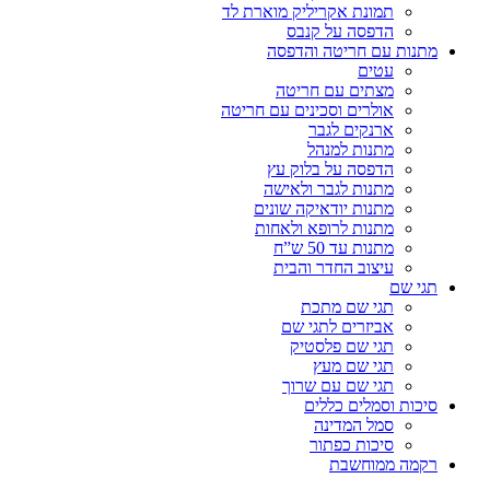
תמונת אקריליק מוארת לד
הדפסה על קנבס
מתנות עם חריטה והדפסה
עטים
מצתים עם חריטה
אולרים וסכינים עם חריטה
ארנקים לגבר
מתנות למנהל
הדפסה על בלוק עץ
מתנות לגבר ולאישה
מתנות יודאיקה שונים
מתנות לרופא ולאחות
מתנות עד 50 ש”ח
עיצוב החדר והבית
תגי שם
תגי שם מתכת
אביזרים לתגי שם
תגי שם פלסטיק
תגי שם מעץ
תגי שם עם שרוך
סיכות וסמלים כללים
סמל המדינה
סיכות כפתור
רקמה ממוחשבת