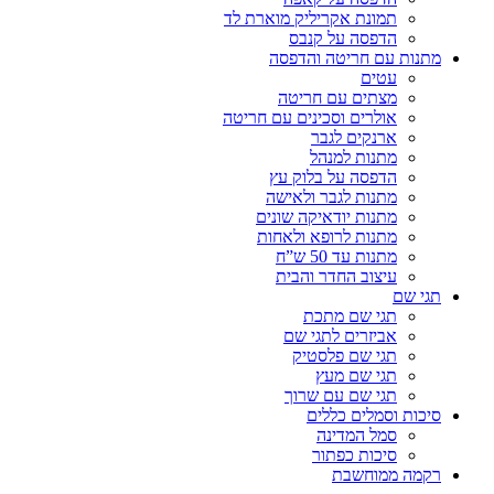
תמונת אקריליק מוארת לד
הדפסה על קנבס
מתנות עם חריטה והדפסה
עטים
מצתים עם חריטה
אולרים וסכינים עם חריטה
ארנקים לגבר
מתנות למנהל
הדפסה על בלוק עץ
מתנות לגבר ולאישה
מתנות יודאיקה שונים
מתנות לרופא ולאחות
מתנות עד 50 ש”ח
עיצוב החדר והבית
תגי שם
תגי שם מתכת
אביזרים לתגי שם
תגי שם פלסטיק
תגי שם מעץ
תגי שם עם שרוך
סיכות וסמלים כללים
סמל המדינה
סיכות כפתור
רקמה ממוחשבת