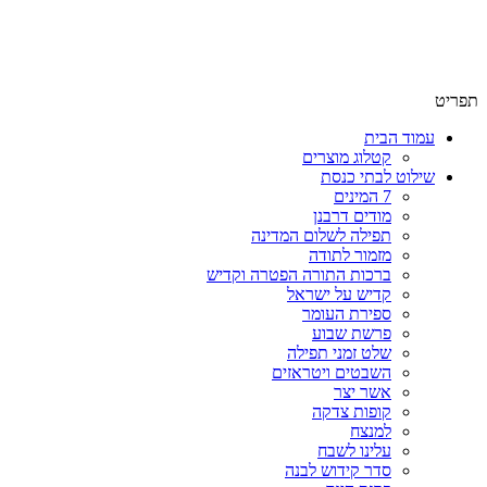
שימו לב האתר בבנייה. ישנם מוצרים ללא מחירים!
שימו לב האתר בבנייה. ישנם מוצרים ללא מחירים!
תפריט
עמוד הבית
קטלוג מוצרים
שילוט לבתי כנסת
7 המינים
מודים דרבנן
תפילה לשלום המדינה
מזמור לתודה
ברכות התורה הפטרה וקדיש
קדיש על ישראל
ספירת העומר
פרשת שבוע
שלט זמני תפילה
השבטים ויטראזים
אשר יצר
קופות צדקה
למנצח
עלינו לשבח
סדר קידוש לבנה