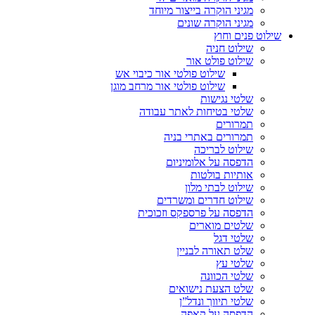
מגיני הוקרה בייצור מיוחד
מגיני הוקרה שונים
שילוט פנים וחוץ
שילוט חניה
שילוט פולט אור
שילוט פולטי אור כיבוי אש
שילוט פולטי אור מרחב מוגן
שלטי נגישות
שלטי בטיחות לאתר עבודה
תמרורים
תמרורים באתרי בניה
שילוט לבריכה
הדפסה על אלומיניום
אותיות בולטות
שילוט לבתי מלון
שילוט חדרים ומשרדים
הדפסה על פרספקס וזכוכית
שלטים מוארים
שלטי דגל
שלט תאורה לבניין
שלטי עץ
שלטי הכוונה
שלט הצעת נישואים
שלטי תיווך ונדל”ן
הדפסה על קאפה