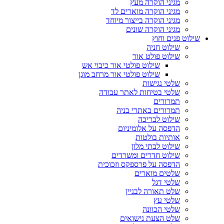
מגיני הוקרה מעץ
מגיני הוקרה מוארים לד
מגיני הוקרה בייצור מיוחד
מגיני הוקרה שונים
שילוט פנים וחוץ
שילוט חניה
שילוט פולט אור
שילוט פולטי אור כיבוי אש
שילוט פולטי אור מרחב מוגן
שלטי נגישות
שלטי בטיחות לאתר עבודה
תמרורים
תמרורים באתרי בניה
שילוט לבריכה
הדפסה על אלומיניום
אותיות בולטות
שילוט לבתי מלון
שילוט חדרים ומשרדים
הדפסה על פרספקס וזכוכית
שלטים מוארים
שלטי דגל
שלט תאורה לבניין
שלטי עץ
שלטי הכוונה
שלט הצעת נישואים