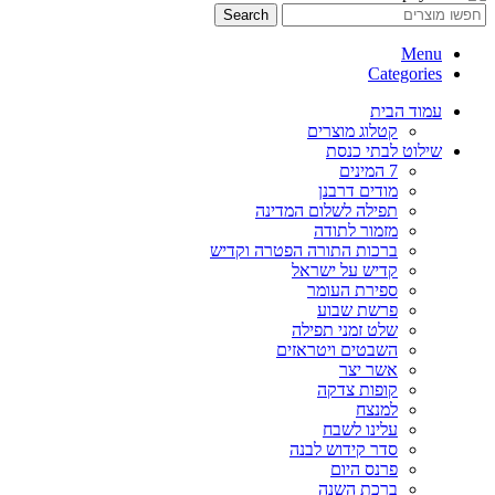
Search
Menu
Categories
עמוד הבית
קטלוג מוצרים
שילוט לבתי כנסת
7 המינים
מודים דרבנן
תפילה לשלום המדינה
מזמור לתודה
ברכות התורה הפטרה וקדיש
קדיש על ישראל
ספירת העומר
פרשת שבוע
שלט זמני תפילה
השבטים ויטראזים
אשר יצר
קופות צדקה
למנצח
עלינו לשבח
סדר קידוש לבנה
פרנס היום
ברכת השנה