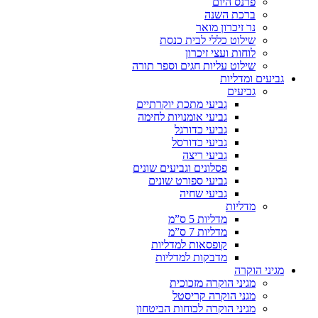
פרנס היום
ברכת השנה
נר זיכרון מואר
שילוט כללי לבית כנסת
לוחות ועצי זיכרון
שילוט עליות חגים וספר תורה
גביעים ומדליות
גביעים
גביעי מתכת יוקרתיים
גביעי אומנויות לחימה
גביעי כדורגל
גביעי כדורסל
גביעי ריצה
פסלונים וגביעים שונים
גביעי ספורט שונים
גביעי שחיה
מדליות
מדליות 5 ס”מ
מדליות 7 ס”מ
קופסאות למדליות
מדבקות למדליות
מגיני הוקרה
מגיני הוקרה מזכוכית
מגני הוקרה קריסטל
מגיני הוקרה לכוחות הביטחון