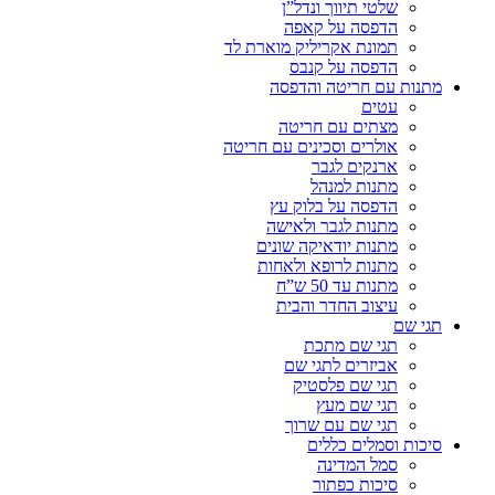
שלטי תיווך ונדל”ן
הדפסה על קאפה
תמונת אקריליק מוארת לד
הדפסה על קנבס
מתנות עם חריטה והדפסה
עטים
מצתים עם חריטה
אולרים וסכינים עם חריטה
ארנקים לגבר
מתנות למנהל
הדפסה על בלוק עץ
מתנות לגבר ולאישה
מתנות יודאיקה שונים
מתנות לרופא ולאחות
מתנות עד 50 ש”ח
עיצוב החדר והבית
תגי שם
תגי שם מתכת
אביזרים לתגי שם
תגי שם פלסטיק
תגי שם מעץ
תגי שם עם שרוך
סיכות וסמלים כללים
סמל המדינה
סיכות כפתור