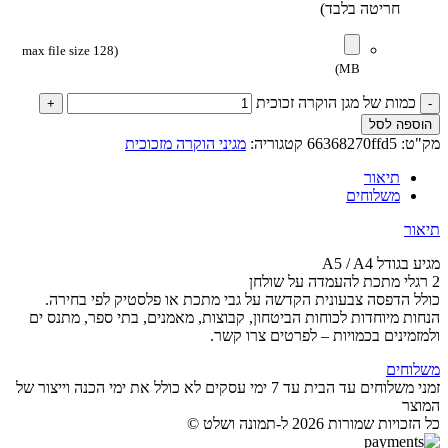
חריטה בלבד)
(max file size 128
MB)
כמות של מגן הוקרה זכוכית
הוספה לסל
מק"ט:
66368270ffd5
קטגוריה:
מגיני הוקרה מזכוכית
תיאור
משלוחים
תיאור
מגיע בגודל A5 / A4
2 רגלי מתכת להעמדה על שולחן
כולל הדפסה צבעונית הקדשה על גבי מתכת או פלסטיק לפי בחירה.
הנחות מיוחדות לכוחות הביטחון, קבוצות, מאמנים, בתי ספר, מתנס ים
ולמזמינים בכמויות – לפרטים צרו קשר.
משלוחים
זמני משלוחים עד הבית עד 7 ימי עסקים לא כולל את ימי הכנה וייצור של
המוצר
כל הזכויות שמורות 2026 ל-תמונה ושלט ©