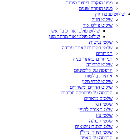
מגיני הוקרה בייצור מיוחד
מגיני הוקרה שונים
שילוט פנים וחוץ
שילוט חניה
שילוט פולט אור
שילוט פולטי אור כיבוי אש
שילוט פולטי אור מרחב מוגן
שלטי נגישות
שלטי בטיחות לאתר עבודה
תמרורים
תמרורים באתרי בניה
שילוט לבריכה
הדפסה על אלומיניום
אותיות בולטות
שילוט לבתי מלון
שילוט חדרים ומשרדים
הדפסה על פרספקס וזכוכית
שלטים מוארים
שלטי דגל
שלט תאורה לבניין
שלטי עץ
שלטי הכוונה
שלט הצעת נישואים
שלטי תיווך ונדל”ן
הדפסה על קאפה