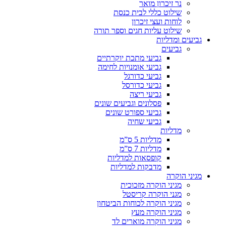
נר זיכרון מואר
שילוט כללי לבית כנסת
לוחות ועצי זיכרון
שילוט עליות חגים וספר תורה
גביעים ומדליות
גביעים
גביעי מתכת יוקרתיים
גביעי אומנויות לחימה
גביעי כדורגל
גביעי כדורסל
גביעי ריצה
פסלונים וגביעים שונים
גביעי ספורט שונים
גביעי שחיה
מדליות
מדליות 5 ס”מ
מדליות 7 ס”מ
קופסאות למדליות
מדבקות למדליות
מגיני הוקרה
מגיני הוקרה מזכוכית
מגני הוקרה קריסטל
מגיני הוקרה לכוחות הביטחון
מגיני הוקרה מעץ
מגיני הוקרה מוארים לד