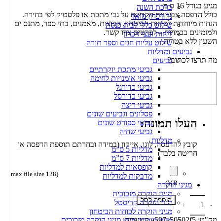
מגיע בגודל 16 ס מ
ברכת השנה
כולל הדפסה צבעונית הקדשה על גבי מתכת או פלסטיק לפי בחירה.
נר זיכרון מואר
הנחות מיוחדות לכוחות הביטחון, קבוצות, מאמנים, בתי ספר, מתנס ים
שילוט כללי לבית כנסת
ולמזמינים בכמויות – לפרטים צרו קשר.
לוחות ועצי זיכרון
השעון ללא בטריה
שילוט עליות חגים וספר תורה
גביעים ומדליות
מה תרצו לכתוב?
גביעים
גביעי מתכת יוקרתיים
גביעי אומנויות לחימה
גביעי כדורגל
גביעי כדורסל
גביעי ריצה
פסלונים וגביעים שונים
העלו תמונה:
גביעי ספורט שונים
גביעי שחיה
מדליות
קובץ להדפסה, לוגו, אייקון (במידה ובחרתם תוספת הדפסה או
מדליות 5 ס”מ
חריטה בלבד)
מדליות 7 ס”מ
קופסאות למדליות
(max file size 128
מדבקות למדליות
MB)
מגיני הוקרה
מגיני הוקרה מזכוכית
הוספה לסל
מגני הוקרה קריסטל
מגיני הוקרה לכוחות הביטחון
מק"ט:
a597e50502f5
קטגוריה:
מגיני הוקרה מזכוכית
מגיני הוקרה מעץ