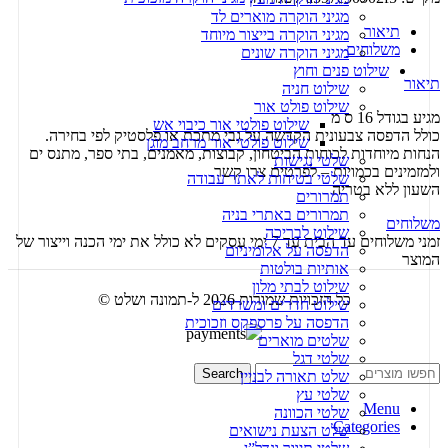
מגיני הוקרה מוארים לד
תיאור
מגיני הוקרה בייצור מיוחד
משלוחים
מגיני הוקרה שונים
שילוט פנים וחוץ
תיאור
שילוט חניה
שילוט פולט אור
מגיע בגודל 16 ס מ
שילוט פולטי אור כיבוי אש
כולל הדפסה צבעונית הקדשה על גבי מתכת או פלסטיק לפי בחירה.
שילוט פולטי אור מרחב מוגן
הנחות מיוחדות לכוחות הביטחון, קבוצות, מאמנים, בתי ספר, מתנס ים
שלטי נגישות
ולמזמינים בכמויות – לפרטים צרו קשר.
שלטי בטיחות לאתר עבודה
השעון ללא בטריה
תמרורים
תמרורים באתרי בניה
משלוחים
שילוט לבריכה
זמני משלוחים עד הבית עד 7 ימי עסקים לא כולל את ימי הכנה וייצור של
הדפסה על אלומיניום
המוצר
אותיות בולטות
שילוט לבתי מלון
כל הזכויות שמורות 2026 ל-תמונה ושלט ©
שילוט חדרים ומשרדים
הדפסה על פרספקס וזכוכית
שלטים מוארים
שלטי דגל
Search
שלט תאורה לבניין
שלטי עץ
Menu
שלטי הכוונה
Categories
שלט הצעת נישואים