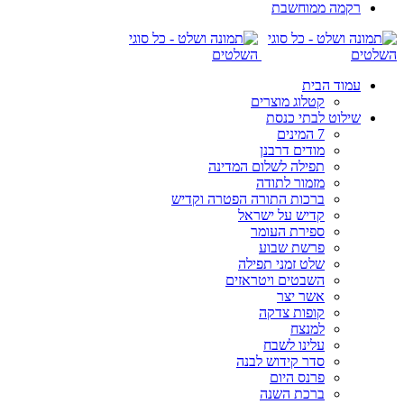
רקמה ממוחשבת
עמוד הבית
קטלוג מוצרים
שילוט לבתי כנסת
7 המינים
מודים דרבנן
תפילה לשלום המדינה
מזמור לתודה
ברכות התורה הפטרה וקדיש
קדיש על ישראל
ספירת העומר
פרשת שבוע
שלט זמני תפילה
השבטים ויטראזים
אשר יצר
קופות צדקה
למנצח
עלינו לשבח
סדר קידוש לבנה
פרנס היום
ברכת השנה