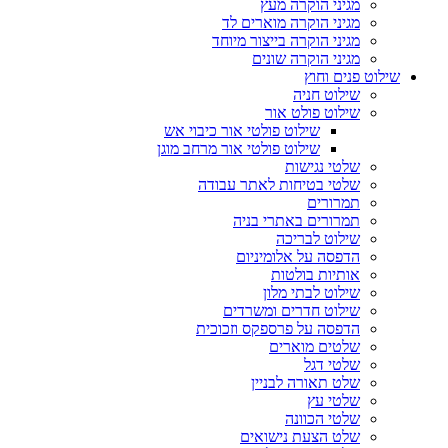
מגיני הוקרה מעץ
מגיני הוקרה מוארים לד
מגיני הוקרה בייצור מיוחד
מגיני הוקרה שונים
שילוט פנים וחוץ
שילוט חניה
שילוט פולט אור
שילוט פולטי אור כיבוי אש
שילוט פולטי אור מרחב מוגן
שלטי נגישות
שלטי בטיחות לאתר עבודה
תמרורים
תמרורים באתרי בניה
שילוט לבריכה
הדפסה על אלומיניום
אותיות בולטות
שילוט לבתי מלון
שילוט חדרים ומשרדים
הדפסה על פרספקס וזכוכית
שלטים מוארים
שלטי דגל
שלט תאורה לבניין
שלטי עץ
שלטי הכוונה
שלט הצעת נישואים