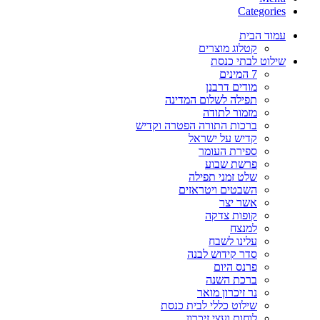
Categories
עמוד הבית
קטלוג מוצרים
שילוט לבתי כנסת
7 המינים
מודים דרבנן
תפילה לשלום המדינה
מזמור לתודה
ברכות התורה הפטרה וקדיש
קדיש על ישראל
ספירת העומר
פרשת שבוע
שלט זמני תפילה
השבטים ויטראזים
אשר יצר
קופות צדקה
למנצח
עלינו לשבח
סדר קידוש לבנה
פרנס היום
ברכת השנה
נר זיכרון מואר
שילוט כללי לבית כנסת
לוחות ועצי זיכרון