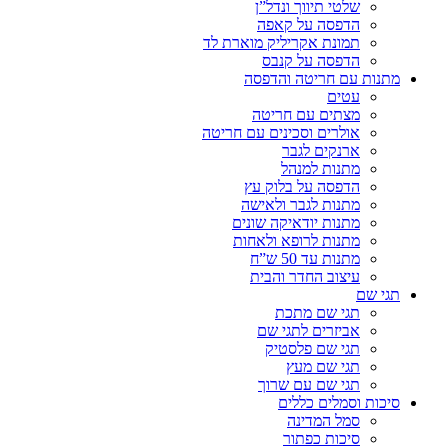
שלטי תיווך ונדל”ן
הדפסה על קאפה
תמונת אקריליק מוארת לד
הדפסה על קנבס
מתנות עם חריטה והדפסה
עטים
מצתים עם חריטה
אולרים וסכינים עם חריטה
ארנקים לגבר
מתנות למנהל
הדפסה על בלוק עץ
מתנות לגבר ולאישה
מתנות יודאיקה שונים
מתנות לרופא ולאחות
מתנות עד 50 ש”ח
עיצוב החדר והבית
תגי שם
תגי שם מתכת
אביזרים לתגי שם
תגי שם פלסטיק
תגי שם מעץ
תגי שם עם שרוך
סיכות וסמלים כללים
סמל המדינה
סיכות כפתור