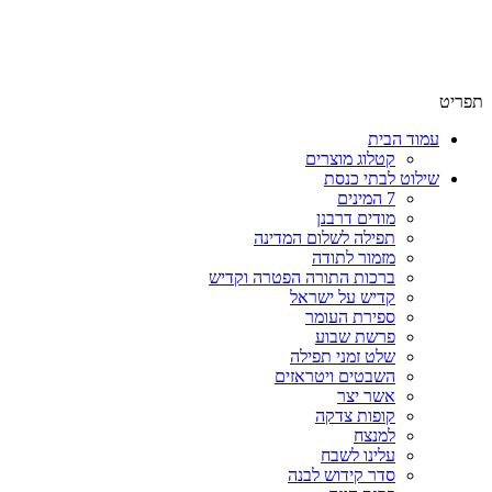
שימו לב האתר בבנייה. ישנם מוצרים ללא מחירים!
שימו לב האתר בבנייה. ישנם מוצרים ללא מחירים!
תפריט
עמוד הבית
קטלוג מוצרים
שילוט לבתי כנסת
7 המינים
מודים דרבנן
תפילה לשלום המדינה
מזמור לתודה
ברכות התורה הפטרה וקדיש
קדיש על ישראל
ספירת העומר
פרשת שבוע
שלט זמני תפילה
השבטים ויטראזים
אשר יצר
קופות צדקה
למנצח
עלינו לשבח
סדר קידוש לבנה