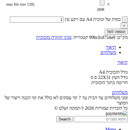
(max file size 128
MB)
כמות של זכוכית A4 עם רקע עץ
הוספה לסל
מק"ט:
99bcfcd754a9
קטגוריה:
מגיני הוקרה מזכוכית
תיאור
משלוחים
תיאור
גודל הזכוכית A4
גודל העץ 22X31 ס מ
חריטה בתוך הזכוכית
משלוחים
זמני משלוחים עד הבית עד 7 ימי עסקים לא כולל את ימי הכנה וייצור של
המוצר
כל הזכויות שמורות 2026 ל-תמונה ושלט ©
Search
Menu