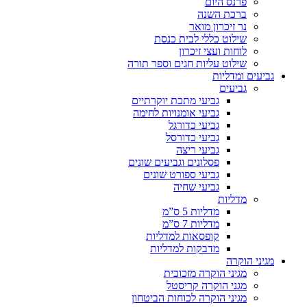
פרנס היום
ברכת השנה
נר זיכרון מואר
שילוט כללי לבית כנסת
לוחות ועצי זיכרון
שילוט עליות חגים וספר תורה
גביעים ומדליות
גביעים
גביעי מתכת יוקרתיים
גביעי אומנויות לחימה
גביעי כדורגל
גביעי כדורסל
גביעי ריצה
פסלונים וגביעים שונים
גביעי ספורט שונים
גביעי שחיה
מדליות
מדליות 5 ס”מ
מדליות 7 ס”מ
קופסאות למדליות
מדבקות למדליות
מגיני הוקרה
מגיני הוקרה מזכוכית
מגני הוקרה קריסטל
מגיני הוקרה לכוחות הביטחון