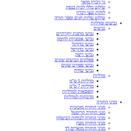
נר זיכרון מואר
שילוט כללי לבית כנסת
לוחות ועצי זיכרון
שילוט עליות חגים וספר תורה
גביעים ומדליות
גביעים
גביעי מתכת יוקרתיים
גביעי אומנויות לחימה
גביעי כדורגל
גביעי כדורסל
גביעי ריצה
פסלונים וגביעים שונים
גביעי ספורט שונים
גביעי שחיה
מדליות
מדליות 5 ס”מ
מדליות 7 ס”מ
קופסאות למדליות
מדבקות למדליות
מגיני הוקרה
מגיני הוקרה מזכוכית
מגני הוקרה קריסטל
מגיני הוקרה לכוחות הביטחון
מגיני הוקרה מעץ
מגיני הוקרה מוארים לד