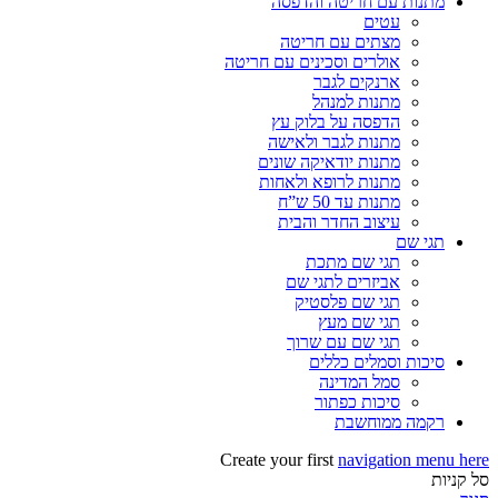
מתנות עם חריטה והדפסה
עטים
מצתים עם חריטה
אולרים וסכינים עם חריטה
ארנקים לגבר
מתנות למנהל
הדפסה על בלוק עץ
מתנות לגבר ולאישה
מתנות יודאיקה שונים
מתנות לרופא ולאחות
מתנות עד 50 ש”ח
עיצוב החדר והבית
תגי שם
תגי שם מתכת
אביזרים לתגי שם
תגי שם פלסטיק
תגי שם מעץ
תגי שם עם שרוך
סיכות וסמלים כללים
סמל המדינה
סיכות כפתור
רקמה ממוחשבת
Create your first
navigation menu here
סל קניות