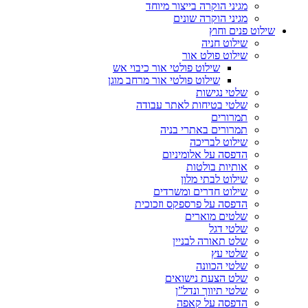
מגיני הוקרה בייצור מיוחד
מגיני הוקרה שונים
שילוט פנים וחוץ
שילוט חניה
שילוט פולט אור
שילוט פולטי אור כיבוי אש
שילוט פולטי אור מרחב מוגן
שלטי נגישות
שלטי בטיחות לאתר עבודה
תמרורים
תמרורים באתרי בניה
שילוט לבריכה
הדפסה על אלומיניום
אותיות בולטות
שילוט לבתי מלון
שילוט חדרים ומשרדים
הדפסה על פרספקס וזכוכית
שלטים מוארים
שלטי דגל
שלט תאורה לבניין
שלטי עץ
שלטי הכוונה
שלט הצעת נישואים
שלטי תיווך ונדל”ן
הדפסה על קאפה