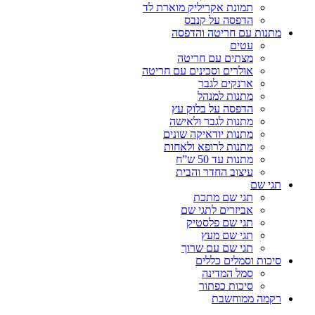
תמונת אקריליק מוארת לד
הדפסה על קנבס
מתנות עם חריטה והדפסה
עטים
מצתים עם חריטה
אולרים וסכינים עם חריטה
ארנקים לגבר
מתנות למנהל
הדפסה על בלוק עץ
מתנות לגבר ולאישה
מתנות יודאיקה שונים
מתנות לרופא ולאחות
מתנות עד 50 ש”ח
עיצוב החדר והבית
תגי שם
תגי שם מתכת
אביזרים לתגי שם
תגי שם פלסטיק
תגי שם מעץ
תגי שם עם שרוך
סיכות וסמלים כללים
סמל המדינה
סיכות כפתור
רקמה ממוחשבת