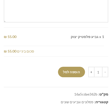
x 1
גביע פלסטיק יצוק
55.00 ₪
סכום ביניים
55.00 ₪
הוספה לסל
מק"ט:
16a5cdae362b
קטגוריה:
פסלונים וגביעים שונים