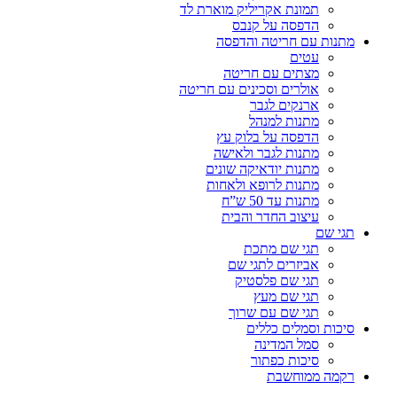
תמונת אקריליק מוארת לד
הדפסה על קנבס
מתנות עם חריטה והדפסה
עטים
מצתים עם חריטה
אולרים וסכינים עם חריטה
ארנקים לגבר
מתנות למנהל
הדפסה על בלוק עץ
מתנות לגבר ולאישה
מתנות יודאיקה שונים
מתנות לרופא ולאחות
מתנות עד 50 ש”ח
עיצוב החדר והבית
תגי שם
תגי שם מתכת
אביזרים לתגי שם
תגי שם פלסטיק
תגי שם מעץ
תגי שם עם שרוך
סיכות וסמלים כללים
סמל המדינה
סיכות כפתור
רקמה ממוחשבת