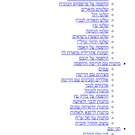
הדפסה על פרספקס וזכוכית
שלטים מוארים
שלטי דגל
שלט תאורה לבניין
שלטי עץ
שלטי הכוונה
שלט הצעת נישואים
שלטי תיווך ונדל”ן
הדפסה על קאפה
תמונת אקריליק מוארת לד
הדפסה על קנבס
מתנות עם חריטה והדפסה
עטים
מצתים עם חריטה
אולרים וסכינים עם חריטה
ארנקים לגבר
מתנות למנהל
הדפסה על בלוק עץ
מתנות לגבר ולאישה
מתנות יודאיקה שונים
מתנות לרופא ולאחות
מתנות עד 50 ש”ח
עיצוב החדר והבית
תגי שם
תגי שם מתכת