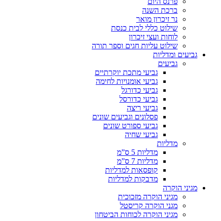
פרנס היום
ברכת השנה
נר זיכרון מואר
שילוט כללי לבית כנסת
לוחות ועצי זיכרון
שילוט עליות חגים וספר תורה
גביעים ומדליות
גביעים
גביעי מתכת יוקרתיים
גביעי אומנויות לחימה
גביעי כדורגל
גביעי כדורסל
גביעי ריצה
פסלונים וגביעים שונים
גביעי ספורט שונים
גביעי שחיה
מדליות
מדליות 5 ס”מ
מדליות 7 ס”מ
קופסאות למדליות
מדבקות למדליות
מגיני הוקרה
מגיני הוקרה מזכוכית
מגני הוקרה קריסטל
מגיני הוקרה לכוחות הביטחון