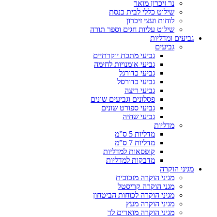
נר זיכרון מואר
שילוט כללי לבית כנסת
לוחות ועצי זיכרון
שילוט עליות חגים וספר תורה
גביעים ומדליות
גביעים
גביעי מתכת יוקרתיים
גביעי אומנויות לחימה
גביעי כדורגל
גביעי כדורסל
גביעי ריצה
פסלונים וגביעים שונים
גביעי ספורט שונים
גביעי שחיה
מדליות
מדליות 5 ס”מ
מדליות 7 ס”מ
קופסאות למדליות
מדבקות למדליות
מגיני הוקרה
מגיני הוקרה מזכוכית
מגני הוקרה קריסטל
מגיני הוקרה לכוחות הביטחון
מגיני הוקרה מעץ
מגיני הוקרה מוארים לד