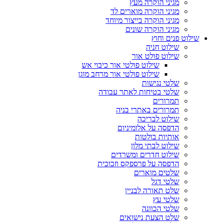
מגיני הוקרה מעץ
מגיני הוקרה מוארים לד
מגיני הוקרה בייצור מיוחד
מגיני הוקרה שונים
שילוט פנים וחוץ
שילוט חניה
שילוט פולט אור
שילוט פולטי אור כיבוי אש
שילוט פולטי אור מרחב מוגן
שלטי נגישות
שלטי בטיחות לאתר עבודה
תמרורים
תמרורים באתרי בניה
שילוט לבריכה
הדפסה על אלומיניום
אותיות בולטות
שילוט לבתי מלון
שילוט חדרים ומשרדים
הדפסה על פרספקס וזכוכית
שלטים מוארים
שלטי דגל
שלט תאורה לבניין
שלטי עץ
שלטי הכוונה
שלט הצעת נישואים