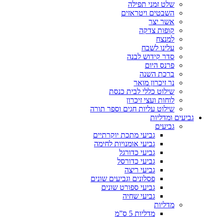
שלט זמני תפילה
השבטים ויטראזים
אשר יצר
קופות צדקה
למנצח
עלינו לשבח
סדר קידוש לבנה
פרנס היום
ברכת השנה
נר זיכרון מואר
שילוט כללי לבית כנסת
לוחות ועצי זיכרון
שילוט עליות חגים וספר תורה
גביעים ומדליות
גביעים
גביעי מתכת יוקרתיים
גביעי אומנויות לחימה
גביעי כדורגל
גביעי כדורסל
גביעי ריצה
פסלונים וגביעים שונים
גביעי ספורט שונים
גביעי שחיה
מדליות
מדליות 5 ס”מ