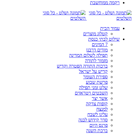
רקמה ממוחשבת
עמוד הבית
קטלוג מוצרים
שילוט לבתי כנסת
7 המינים
מודים דרבנן
תפילה לשלום המדינה
מזמור לתודה
ברכות התורה הפטרה וקדיש
קדיש על ישראל
ספירת העומר
פרשת שבוע
שלט זמני תפילה
השבטים ויטראזים
אשר יצר
קופות צדקה
למנצח
עלינו לשבח
סדר קידוש לבנה
פרנס היום
ברכת השנה