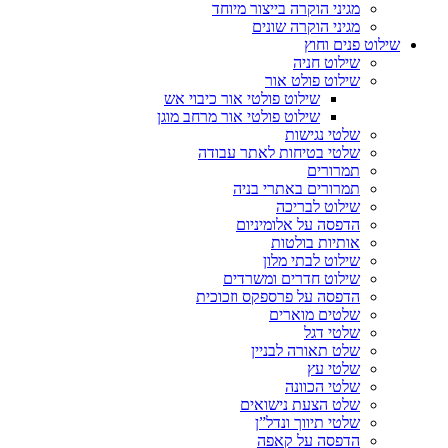
מגיני הוקרה בייצור מיוחד
מגיני הוקרה שונים
שילוט פנים וחוץ
שילוט חניה
שילוט פולט אור
שילוט פולטי אור כיבוי אש
שילוט פולטי אור מרחב מוגן
שלטי נגישות
שלטי בטיחות לאתר עבודה
תמרורים
תמרורים באתרי בניה
שילוט לבריכה
הדפסה על אלומיניום
אותיות בולטות
שילוט לבתי מלון
שילוט חדרים ומשרדים
הדפסה על פרספקס וזכוכית
שלטים מוארים
שלטי דגל
שלט תאורה לבניין
שלטי עץ
שלטי הכוונה
שלט הצעת נישואים
שלטי תיווך ונדל”ן
הדפסה על קאפה