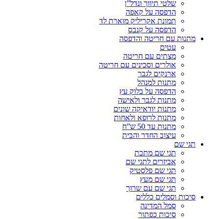
שלטי תיווך ונדל”ן
הדפסה על קאפה
תמונת אקריליק מוארת לד
הדפסה על קנבס
מתנות עם חריטה והדפסה
עטים
מצתים עם חריטה
אולרים וסכינים עם חריטה
ארנקים לגבר
מתנות למנהל
הדפסה על בלוק עץ
מתנות לגבר ולאישה
מתנות יודאיקה שונים
מתנות לרופא ולאחות
מתנות עד 50 ש”ח
עיצוב החדר והבית
תגי שם
תגי שם מתכת
אביזרים לתגי שם
תגי שם פלסטיק
תגי שם מעץ
תגי שם עם שרוך
סיכות וסמלים כללים
סמל המדינה
סיכות כפתור