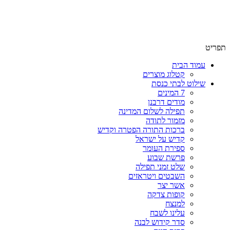
שימו לב האתר בבנייה. ישנם מוצרים ללא מחירים!
שימו לב האתר בבנייה. ישנם מוצרים ללא מחירים!
תפריט
עמוד הבית
קטלוג מוצרים
שילוט לבתי כנסת
7 המינים
מודים דרבנן
תפילה לשלום המדינה
מזמור לתודה
ברכות התורה הפטרה וקדיש
קדיש על ישראל
ספירת העומר
פרשת שבוע
שלט זמני תפילה
השבטים ויטראזים
אשר יצר
קופות צדקה
למנצח
עלינו לשבח
סדר קידוש לבנה