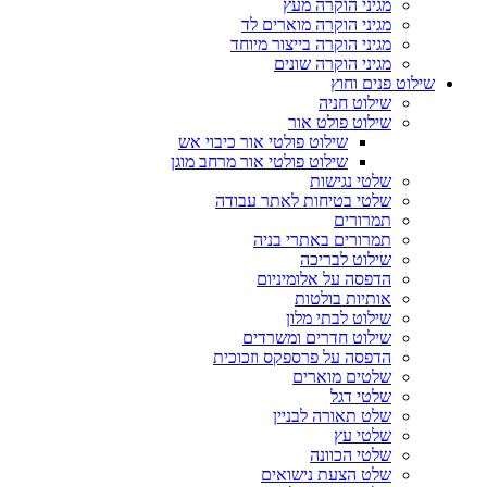
מגיני הוקרה מעץ
מגיני הוקרה מוארים לד
מגיני הוקרה בייצור מיוחד
מגיני הוקרה שונים
שילוט פנים וחוץ
שילוט חניה
שילוט פולט אור
שילוט פולטי אור כיבוי אש
שילוט פולטי אור מרחב מוגן
שלטי נגישות
שלטי בטיחות לאתר עבודה
תמרורים
תמרורים באתרי בניה
שילוט לבריכה
הדפסה על אלומיניום
אותיות בולטות
שילוט לבתי מלון
שילוט חדרים ומשרדים
הדפסה על פרספקס וזכוכית
שלטים מוארים
שלטי דגל
שלט תאורה לבניין
שלטי עץ
שלטי הכוונה
שלט הצעת נישואים