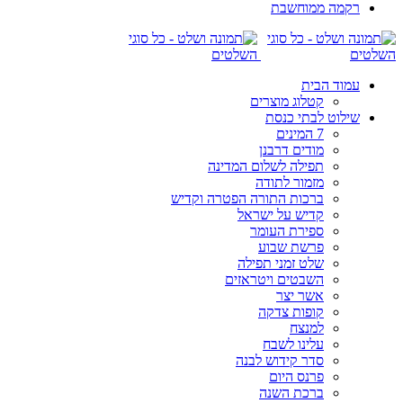
רקמה ממוחשבת
עמוד הבית
קטלוג מוצרים
שילוט לבתי כנסת
7 המינים
מודים דרבנן
תפילה לשלום המדינה
מזמור לתודה
ברכות התורה הפטרה וקדיש
קדיש על ישראל
ספירת העומר
פרשת שבוע
שלט זמני תפילה
השבטים ויטראזים
אשר יצר
קופות צדקה
למנצח
עלינו לשבח
סדר קידוש לבנה
פרנס היום
ברכת השנה