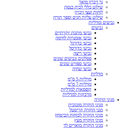
נר זיכרון מואר
שילוט כללי לבית כנסת
לוחות ועצי זיכרון
שילוט עליות חגים וספר תורה
גביעים ומדליות
גביעים
גביעי מתכת יוקרתיים
גביעי אומנויות לחימה
גביעי כדורגל
גביעי כדורסל
גביעי ריצה
פסלונים וגביעים שונים
גביעי ספורט שונים
גביעי שחיה
מדליות
מדליות 5 ס”מ
מדליות 7 ס”מ
קופסאות למדליות
מדבקות למדליות
מגיני הוקרה
מגיני הוקרה מזכוכית
מגני הוקרה קריסטל
מגיני הוקרה לכוחות הביטחון
מגיני הוקרה מעץ
מגיני הוקרה מוארים לד