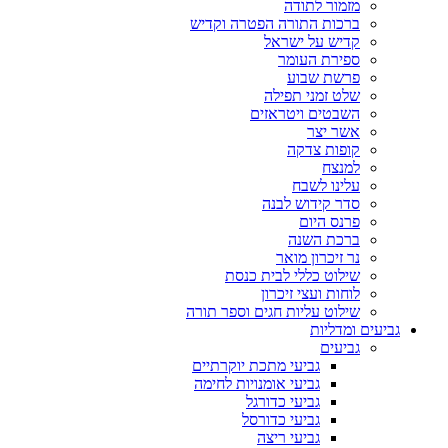
מזמור לתודה
ברכות התורה הפטרה וקדיש
קדיש על ישראל
ספירת העומר
פרשת שבוע
שלט זמני תפילה
השבטים ויטראזים
אשר יצר
קופות צדקה
למנצח
עלינו לשבח
סדר קידוש לבנה
פרנס היום
ברכת השנה
נר זיכרון מואר
שילוט כללי לבית כנסת
לוחות ועצי זיכרון
שילוט עליות חגים וספר תורה
גביעים ומדליות
גביעים
גביעי מתכת יוקרתיים
גביעי אומנויות לחימה
גביעי כדורגל
גביעי כדורסל
גביעי ריצה