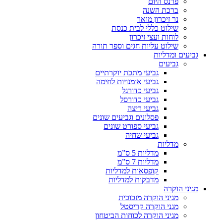
פרנס היום
ברכת השנה
נר זיכרון מואר
שילוט כללי לבית כנסת
לוחות ועצי זיכרון
שילוט עליות חגים וספר תורה
גביעים ומדליות
גביעים
גביעי מתכת יוקרתיים
גביעי אומנויות לחימה
גביעי כדורגל
גביעי כדורסל
גביעי ריצה
פסלונים וגביעים שונים
גביעי ספורט שונים
גביעי שחיה
מדליות
מדליות 5 ס”מ
מדליות 7 ס”מ
קופסאות למדליות
מדבקות למדליות
מגיני הוקרה
מגיני הוקרה מזכוכית
מגני הוקרה קריסטל
מגיני הוקרה לכוחות הביטחון