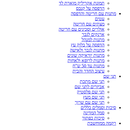
תמונת אקריליק מוארת לד
הדפסה על קנבס
מתנות עם חריטה והדפסה
עטים
מצתים עם חריטה
אולרים וסכינים עם חריטה
ארנקים לגבר
מתנות למנהל
הדפסה על בלוק עץ
מתנות לגבר ולאישה
מתנות יודאיקה שונים
מתנות לרופא ולאחות
מתנות עד 50 ש”ח
עיצוב החדר והבית
תגי שם
תגי שם מתכת
אביזרים לתגי שם
תגי שם פלסטיק
תגי שם מעץ
תגי שם עם שרוך
סיכות וסמלים כללים
סמל המדינה
סיכות כפתור
רקמה ממוחשבת