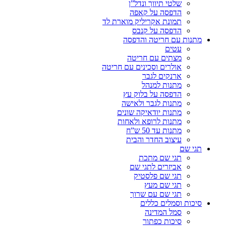
שלטי תיווך ונדל”ן
הדפסה על קאפה
תמונת אקריליק מוארת לד
הדפסה על קנבס
מתנות עם חריטה והדפסה
עטים
מצתים עם חריטה
אולרים וסכינים עם חריטה
ארנקים לגבר
מתנות למנהל
הדפסה על בלוק עץ
מתנות לגבר ולאישה
מתנות יודאיקה שונים
מתנות לרופא ולאחות
מתנות עד 50 ש”ח
עיצוב החדר והבית
תגי שם
תגי שם מתכת
אביזרים לתגי שם
תגי שם פלסטיק
תגי שם מעץ
תגי שם עם שרוך
סיכות וסמלים כללים
סמל המדינה
סיכות כפתור