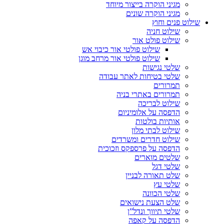
מגיני הוקרה בייצור מיוחד
מגיני הוקרה שונים
שילוט פנים וחוץ
שילוט חניה
שילוט פולט אור
שילוט פולטי אור כיבוי אש
שילוט פולטי אור מרחב מוגן
שלטי נגישות
שלטי בטיחות לאתר עבודה
תמרורים
תמרורים באתרי בניה
שילוט לבריכה
הדפסה על אלומיניום
אותיות בולטות
שילוט לבתי מלון
שילוט חדרים ומשרדים
הדפסה על פרספקס וזכוכית
שלטים מוארים
שלטי דגל
שלט תאורה לבניין
שלטי עץ
שלטי הכוונה
שלט הצעת נישואים
שלטי תיווך ונדל”ן
הדפסה על קאפה