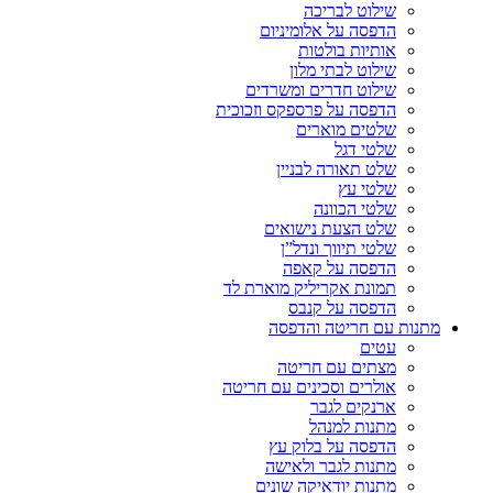
שילוט לבריכה
הדפסה על אלומיניום
אותיות בולטות
שילוט לבתי מלון
שילוט חדרים ומשרדים
הדפסה על פרספקס וזכוכית
שלטים מוארים
שלטי דגל
שלט תאורה לבניין
שלטי עץ
שלטי הכוונה
שלט הצעת נישואים
שלטי תיווך ונדל”ן
הדפסה על קאפה
תמונת אקריליק מוארת לד
הדפסה על קנבס
מתנות עם חריטה והדפסה
עטים
מצתים עם חריטה
אולרים וסכינים עם חריטה
ארנקים לגבר
מתנות למנהל
הדפסה על בלוק עץ
מתנות לגבר ולאישה
מתנות יודאיקה שונים