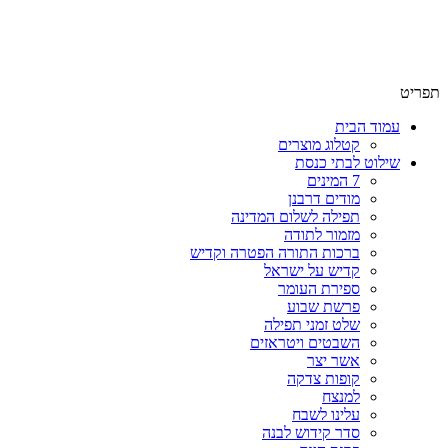
שימו לב האתר בבנייה. ישנם מוצרים ללא מחירים!
שימו לב האתר בבנייה. ישנם מוצרים ללא מחירים!
תפריט
עמוד הבית
קטלוג מוצרים
שילוט לבתי כנסת
7 המינים
מודים דרבנן
תפילה לשלום המדינה
מזמור לתודה
ברכות התורה הפטרה וקדיש
קדיש על ישראל
ספירת העומר
פרשת שבוע
שלט זמני תפילה
השבטים ויטראזים
אשר יצר
קופות צדקה
למנצח
עלינו לשבח
סדר קידוש לבנה