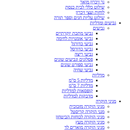
נר זיכרון מואר
שילוט כללי לבית כנסת
לוחות ועצי זיכרון
שילוט עליות חגים וספר תורה
גביעים ומדליות
גביעים
גביעי מתכת יוקרתיים
גביעי אומנויות לחימה
גביעי כדורגל
גביעי כדורסל
גביעי ריצה
פסלונים וגביעים שונים
גביעי ספורט שונים
גביעי שחיה
מדליות
מדליות 5 ס”מ
מדליות 7 ס”מ
קופסאות למדליות
מדבקות למדליות
מגיני הוקרה
מגיני הוקרה מזכוכית
מגני הוקרה קריסטל
מגיני הוקרה לכוחות הביטחון
מגיני הוקרה מעץ
מגיני הוקרה מוארים לד