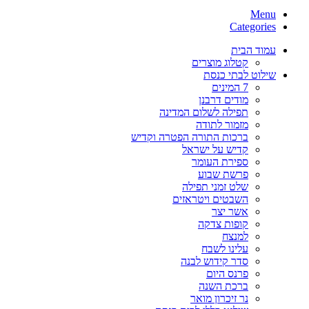
Menu
Categories
עמוד הבית
קטלוג מוצרים
שילוט לבתי כנסת
7 המינים
מודים דרבנן
תפילה לשלום המדינה
מזמור לתודה
ברכות התורה הפטרה וקדיש
קדיש על ישראל
ספירת העומר
פרשת שבוע
שלט זמני תפילה
השבטים ויטראזים
אשר יצר
קופות צדקה
למנצח
עלינו לשבח
סדר קידוש לבנה
פרנס היום
ברכת השנה
נר זיכרון מואר