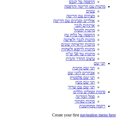
הדפסה על קנבס
מתנות עם חריטה והדפסה
עטים
מצתים עם חריטה
אולרים וסכינים עם חריטה
ארנקים לגבר
מתנות למנהל
הדפסה על בלוק עץ
מתנות לגבר ולאישה
מתנות יודאיקה שונים
מתנות לרופא ולאחות
מתנות עד 50 ש”ח
עיצוב החדר והבית
תגי שם
תגי שם מתכת
אביזרים לתגי שם
תגי שם פלסטיק
תגי שם מעץ
תגי שם עם שרוך
סיכות וסמלים כללים
סמל המדינה
סיכות כפתור
רקמה ממוחשבת
Create your first
navigation menu here