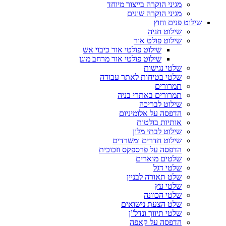
מגיני הוקרה בייצור מיוחד
מגיני הוקרה שונים
שילוט פנים וחוץ
שילוט חניה
שילוט פולט אור
שילוט פולטי אור כיבוי אש
שילוט פולטי אור מרחב מוגן
שלטי נגישות
שלטי בטיחות לאתר עבודה
תמרורים
תמרורים באתרי בניה
שילוט לבריכה
הדפסה על אלומיניום
אותיות בולטות
שילוט לבתי מלון
שילוט חדרים ומשרדים
הדפסה על פרספקס וזכוכית
שלטים מוארים
שלטי דגל
שלט תאורה לבניין
שלטי עץ
שלטי הכוונה
שלט הצעת נישואים
שלטי תיווך ונדל”ן
הדפסה על קאפה