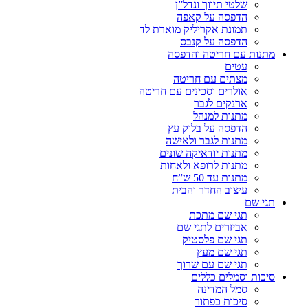
שלטי תיווך ונדל”ן
הדפסה על קאפה
תמונת אקריליק מוארת לד
הדפסה על קנבס
מתנות עם חריטה והדפסה
עטים
מצתים עם חריטה
אולרים וסכינים עם חריטה
ארנקים לגבר
מתנות למנהל
הדפסה על בלוק עץ
מתנות לגבר ולאישה
מתנות יודאיקה שונים
מתנות לרופא ולאחות
מתנות עד 50 ש”ח
עיצוב החדר והבית
תגי שם
תגי שם מתכת
אביזרים לתגי שם
תגי שם פלסטיק
תגי שם מעץ
תגי שם עם שרוך
סיכות וסמלים כללים
סמל המדינה
סיכות כפתור