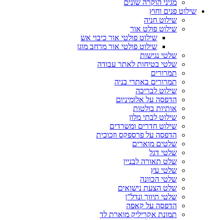
מגיני הוקרה שונים
שילוט פנים וחוץ
שילוט חניה
שילוט פולט אור
שילוט פולטי אור כיבוי אש
שילוט פולטי אור מרחב מוגן
שלטי נגישות
שלטי בטיחות לאתר עבודה
תמרורים
תמרורים באתרי בניה
שילוט לבריכה
הדפסה על אלומיניום
אותיות בולטות
שילוט לבתי מלון
שילוט חדרים ומשרדים
הדפסה על פרספקס וזכוכית
שלטים מוארים
שלטי דגל
שלט תאורה לבניין
שלטי עץ
שלטי הכוונה
שלט הצעת נישואים
שלטי תיווך ונדל”ן
הדפסה על קאפה
תמונת אקריליק מוארת לד