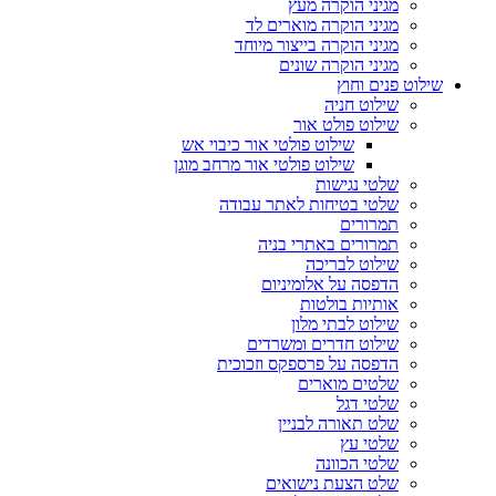
מגיני הוקרה מעץ
מגיני הוקרה מוארים לד
מגיני הוקרה בייצור מיוחד
מגיני הוקרה שונים
שילוט פנים וחוץ
שילוט חניה
שילוט פולט אור
שילוט פולטי אור כיבוי אש
שילוט פולטי אור מרחב מוגן
שלטי נגישות
שלטי בטיחות לאתר עבודה
תמרורים
תמרורים באתרי בניה
שילוט לבריכה
הדפסה על אלומיניום
אותיות בולטות
שילוט לבתי מלון
שילוט חדרים ומשרדים
הדפסה על פרספקס וזכוכית
שלטים מוארים
שלטי דגל
שלט תאורה לבניין
שלטי עץ
שלטי הכוונה
שלט הצעת נישואים