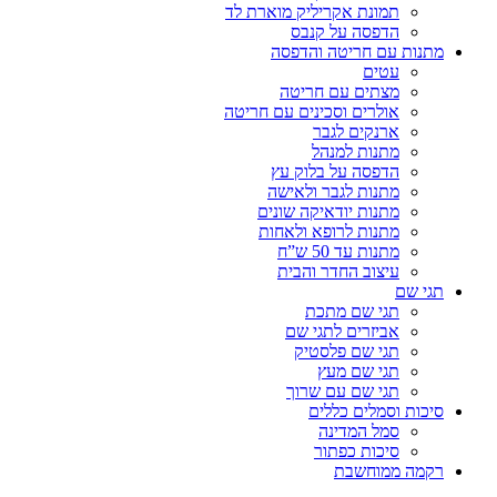
תמונת אקריליק מוארת לד
הדפסה על קנבס
מתנות עם חריטה והדפסה
עטים
מצתים עם חריטה
אולרים וסכינים עם חריטה
ארנקים לגבר
מתנות למנהל
הדפסה על בלוק עץ
מתנות לגבר ולאישה
מתנות יודאיקה שונים
מתנות לרופא ולאחות
מתנות עד 50 ש”ח
עיצוב החדר והבית
תגי שם
תגי שם מתכת
אביזרים לתגי שם
תגי שם פלסטיק
תגי שם מעץ
תגי שם עם שרוך
סיכות וסמלים כללים
סמל המדינה
סיכות כפתור
רקמה ממוחשבת