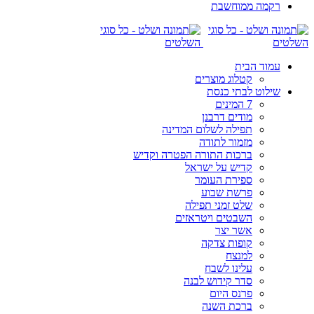
רקמה ממוחשבת
עמוד הבית
קטלוג מוצרים
שילוט לבתי כנסת
7 המינים
מודים דרבנן
תפילה לשלום המדינה
מזמור לתודה
ברכות התורה הפטרה וקדיש
קדיש על ישראל
ספירת העומר
פרשת שבוע
שלט זמני תפילה
השבטים ויטראזים
אשר יצר
קופות צדקה
למנצח
עלינו לשבח
סדר קידוש לבנה
פרנס היום
ברכת השנה