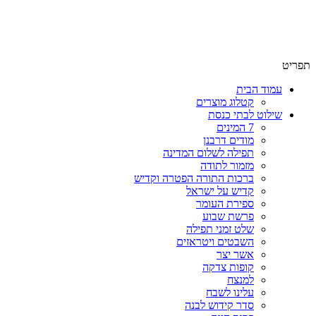
שימו לב האתר בבנייה. ישנם מוצרים ללא מחירים!
שימו לב האתר בבנייה. ישנם מוצרים ללא מחירים!
תפריט
עמוד הבית
קטלוג מוצרים
שילוט לבתי כנסת
7 המינים
מודים דרבנן
תפילה לשלום המדינה
מזמור לתודה
ברכות התורה הפטרה וקדיש
קדיש על ישראל
ספירת העומר
פרשת שבוע
שלט זמני תפילה
השבטים ויטראזים
אשר יצר
קופות צדקה
למנצח
עלינו לשבח
סדר קידוש לבנה