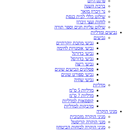
פרנס היום
ברכת השנה
נר זיכרון מואר
שילוט כללי לבית כנסת
לוחות ועצי זיכרון
שילוט עליות חגים וספר תורה
גביעים ומדליות
גביעים
גביעי מתכת יוקרתיים
גביעי אומנויות לחימה
גביעי כדורגל
גביעי כדורסל
גביעי ריצה
פסלונים וגביעים שונים
גביעי ספורט שונים
גביעי שחיה
מדליות
מדליות 5 ס”מ
מדליות 7 ס”מ
קופסאות למדליות
מדבקות למדליות
מגיני הוקרה
מגיני הוקרה מזכוכית
מגני הוקרה קריסטל
מגיני הוקרה לכוחות הביטחון