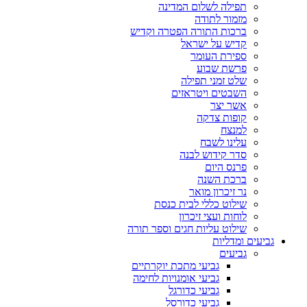
תפילה לשלום המדינה
מזמור לתודה
ברכות התורה הפטרה וקדיש
קדיש על ישראל
ספירת העומר
פרשת שבוע
שלט זמני תפילה
השבטים ויטראזים
אשר יצר
קופות צדקה
למנצח
עלינו לשבח
סדר קידוש לבנה
פרנס היום
ברכת השנה
נר זיכרון מואר
שילוט כללי לבית כנסת
לוחות ועצי זיכרון
שילוט עליות חגים וספר תורה
גביעים ומדליות
גביעים
גביעי מתכת יוקרתיים
גביעי אומנויות לחימה
גביעי כדורגל
גביעי כדורסל