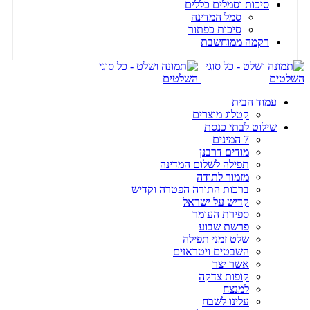
סיכות וסמלים כללים
סמל המדינה
סיכות כפתור
רקמה ממוחשבת
עמוד הבית
קטלוג מוצרים
שילוט לבתי כנסת
7 המינים
מודים דרבנן
תפילה לשלום המדינה
מזמור לתודה
ברכות התורה הפטרה וקדיש
קדיש על ישראל
ספירת העומר
פרשת שבוע
שלט זמני תפילה
השבטים ויטראזים
אשר יצר
קופות צדקה
למנצח
עלינו לשבח