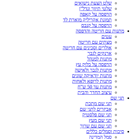
שלט הצעת נישואים
שלטי תיווך ונדל”ן
הדפסה על קאפה
תמונת אקריליק מוארת לד
הדפסה על קנבס
מתנות עם חריטה והדפסה
עטים
מצתים עם חריטה
אולרים וסכינים עם חריטה
ארנקים לגבר
מתנות למנהל
הדפסה על בלוק עץ
מתנות לגבר ולאישה
מתנות יודאיקה שונים
מתנות לרופא ולאחות
מתנות עד 50 ש”ח
עיצוב החדר והבית
תגי שם
תגי שם מתכת
אביזרים לתגי שם
תגי שם פלסטיק
תגי שם מעץ
תגי שם עם שרוך
סיכות וסמלים כללים
סמל המדינה