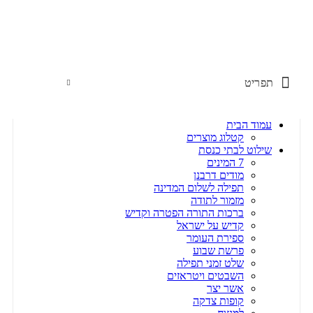
שימו לב האתר בבנייה. ישנם מוצרים ללא מחירים!
שימו לב האתר בבנייה. ישנם מוצרים ללא מחירים!
תפריט
עמוד הבית
קטלוג מוצרים
שילוט לבתי כנסת
7 המינים
מודים דרבנן
תפילה לשלום המדינה
מזמור לתודה
ברכות התורה הפטרה וקדיש
קדיש על ישראל
ספירת העומר
פרשת שבוע
שלט זמני תפילה
השבטים ויטראזים
אשר יצר
קופות צדקה