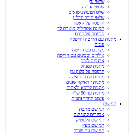
שלטי עץ
שלטי הכוונה
שלט הצעת נישואים
שלטי תיווך ונדל”ן
הדפסה על קאפה
תמונת אקריליק מוארת לד
הדפסה על קנבס
מתנות עם חריטה והדפסה
עטים
מצתים עם חריטה
אולרים וסכינים עם חריטה
ארנקים לגבר
מתנות למנהל
הדפסה על בלוק עץ
מתנות לגבר ולאישה
מתנות יודאיקה שונים
מתנות לרופא ולאחות
מתנות עד 50 ש”ח
עיצוב החדר והבית
תגי שם
תגי שם מתכת
אביזרים לתגי שם
תגי שם פלסטיק
תגי שם מעץ
תגי שם עם שרוך