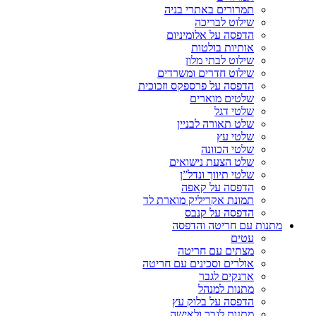
תמרורים באתרי בניה
שילוט לבריכה
הדפסה על אלומיניום
אותיות בולטות
שילוט לבתי מלון
שילוט חדרים ומשרדים
הדפסה על פרספקס וזכוכית
שלטים מוארים
שלטי דגל
שלט תאורה לבניין
שלטי עץ
שלטי הכוונה
שלט הצעת נישואים
שלטי תיווך ונדל”ן
הדפסה על קאפה
תמונת אקריליק מוארת לד
הדפסה על קנבס
מתנות עם חריטה והדפסה
עטים
מצתים עם חריטה
אולרים וסכינים עם חריטה
ארנקים לגבר
מתנות למנהל
הדפסה על בלוק עץ
מתנות לגבר ולאישה