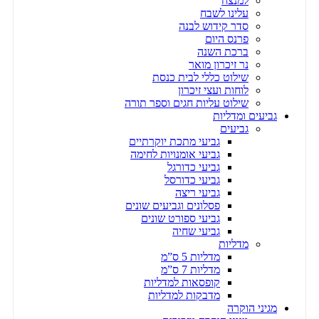
למנצח
עלינו לשבח
סדר קידוש לבנה
פרנס היום
ברכת השנה
נר זיכרון מואר
שילוט כללי לבית כנסת
לוחות ועצי זיכרון
שילוט עליות חגים וספר תורה
גביעים ומדליות
גביעים
גביעי מתכת יוקרתיים
גביעי אומנויות לחימה
גביעי כדורגל
גביעי כדורסל
גביעי ריצה
פסלונים וגביעים שונים
גביעי ספורט שונים
גביעי שחיה
מדליות
מדליות 5 ס”מ
מדליות 7 ס”מ
קופסאות למדליות
מדבקות למדליות
מגיני הוקרה