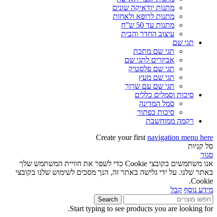
מתנות יודאיקה שונים
מתנות לרופא ולאחות
מתנות עד 50 ש”ח
עיצוב החדר והבית
תגי שם
תגי שם מתכת
אביזרים לתגי שם
תגי שם פלסטיק
תגי שם מעץ
תגי שם עם שרוך
סיכות וסמלים כללים
סמל המדינה
סיכות כפתור
רקמה ממוחשבת
Create your first
navigation menu here
סל קניות
סגור
אנו משתמשים בקובצי Cookie כדי לשפר את חוויית המשתמש שלך
באתר שלנו. על ידי גלישה באתר זה, הנך מסכים לשימוש שלנו בקובצי
Cookie.
מידע נוסף
קבל
Search
Start typing to see products you are looking for.