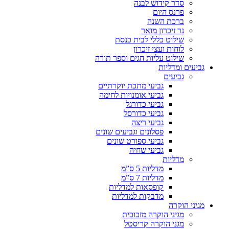
סדר קידוש לבנה
פרנס היום
ברכת השנה
נר זיכרון מואר
שילוט כללי לבית כנסת
לוחות ועצי זיכרון
שילוט עליות חגים וספר תורה
גביעים ומדליות
גביעים
גביעי מתכת יוקרתיים
גביעי אומנויות לחימה
גביעי כדורגל
גביעי כדורסל
גביעי ריצה
פסלונים וגביעים שונים
גביעי ספורט שונים
גביעי שחיה
מדליות
מדליות 5 ס”מ
מדליות 7 ס”מ
קופסאות למדליות
מדבקות למדליות
מגיני הוקרה
מגיני הוקרה מזכוכית
מגני הוקרה קריסטל