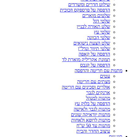
שילוט חדרים ומשרדים
הדפסה על פרספקס וזכוכית
שלטים מוארים
שלטי דגל
שלט תאורה לבניין
שלטי עץ
שלטי הכוונה
שלט הצעת נישואים
שלטי תיווך ונדל”ן
הדפסה על קאפה
תמונת אקריליק מוארת לד
הדפסה על קנבס
מתנות עם חריטה והדפסה
עטים
מצתים עם חריטה
אולרים וסכינים עם חריטה
ארנקים לגבר
מתנות למנהל
הדפסה על בלוק עץ
מתנות לגבר ולאישה
מתנות יודאיקה שונים
מתנות לרופא ולאחות
מתנות עד 50 ש”ח
עיצוב החדר והבית
תגי שם