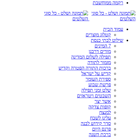
רקמה ממוחשבת
עמוד הבית
קטלוג מוצרים
שילוט לבתי כנסת
7 המינים
מודים דרבנן
תפילה לשלום המדינה
מזמור לתודה
ברכות התורה הפטרה וקדיש
קדיש על ישראל
ספירת העומר
פרשת שבוע
שלט זמני תפילה
השבטים ויטראזים
אשר יצר
קופות צדקה
למנצח
עלינו לשבח
סדר קידוש לבנה
פרנס היום
ברכת השנה