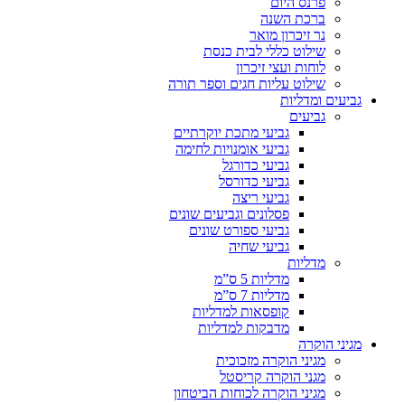
פרנס היום
ברכת השנה
נר זיכרון מואר
שילוט כללי לבית כנסת
לוחות ועצי זיכרון
שילוט עליות חגים וספר תורה
גביעים ומדליות
גביעים
גביעי מתכת יוקרתיים
גביעי אומנויות לחימה
גביעי כדורגל
גביעי כדורסל
גביעי ריצה
פסלונים וגביעים שונים
גביעי ספורט שונים
גביעי שחיה
מדליות
מדליות 5 ס”מ
מדליות 7 ס”מ
קופסאות למדליות
מדבקות למדליות
מגיני הוקרה
מגיני הוקרה מזכוכית
מגני הוקרה קריסטל
מגיני הוקרה לכוחות הביטחון