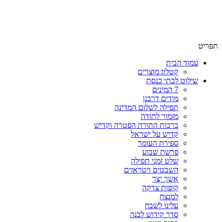
שימו לב האתר בבנייה. ישנם מוצרים ללא מחירים!
שימו לב האתר בבנייה. ישנם מוצרים ללא מחירים!
תפריט
עמוד הבית
קטלוג מוצרים
שילוט לבתי כנסת
7 המינים
מודים דרבנן
תפילה לשלום המדינה
מזמור לתודה
ברכות התורה הפטרה וקדיש
קדיש על ישראל
ספירת העומר
פרשת שבוע
שלט זמני תפילה
השבטים ויטראזים
אשר יצר
קופות צדקה
למנצח
עלינו לשבח
סדר קידוש לבנה