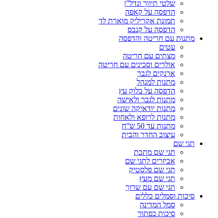
שלטי תיווך ונדל”ן
הדפסה על קאפה
תמונת אקריליק מוארת לד
הדפסה על קנבס
מתנות עם חריטה והדפסה
עטים
מצתים עם חריטה
אולרים וסכינים עם חריטה
ארנקים לגבר
מתנות למנהל
הדפסה על בלוק עץ
מתנות לגבר ולאישה
מתנות יודאיקה שונים
מתנות לרופא ולאחות
מתנות עד 50 ש”ח
עיצוב החדר והבית
תגי שם
תגי שם מתכת
אביזרים לתגי שם
תגי שם פלסטיק
תגי שם מעץ
תגי שם עם שרוך
סיכות וסמלים כללים
סמל המדינה
סיכות כפתור