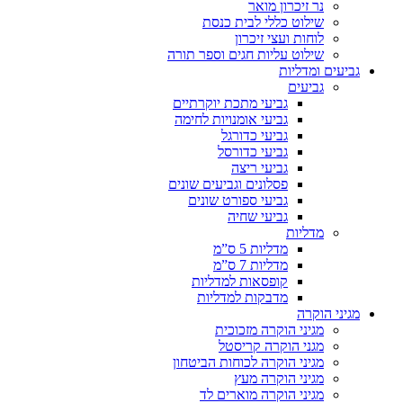
נר זיכרון מואר
שילוט כללי לבית כנסת
לוחות ועצי זיכרון
שילוט עליות חגים וספר תורה
גביעים ומדליות
גביעים
גביעי מתכת יוקרתיים
גביעי אומנויות לחימה
גביעי כדורגל
גביעי כדורסל
גביעי ריצה
פסלונים וגביעים שונים
גביעי ספורט שונים
גביעי שחיה
מדליות
מדליות 5 ס”מ
מדליות 7 ס”מ
קופסאות למדליות
מדבקות למדליות
מגיני הוקרה
מגיני הוקרה מזכוכית
מגני הוקרה קריסטל
מגיני הוקרה לכוחות הביטחון
מגיני הוקרה מעץ
מגיני הוקרה מוארים לד