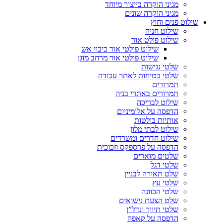
מגיני הוקרה בייצור מיוחד
מגיני הוקרה שונים
שילוט פנים וחוץ
שילוט חניה
שילוט פולט אור
שילוט פולטי אור כיבוי אש
שילוט פולטי אור מרחב מוגן
שלטי נגישות
שלטי בטיחות לאתר עבודה
תמרורים
תמרורים באתרי בניה
שילוט לבריכה
הדפסה על אלומיניום
אותיות בולטות
שילוט לבתי מלון
שילוט חדרים ומשרדים
הדפסה על פרספקס וזכוכית
שלטים מוארים
שלטי דגל
שלט תאורה לבניין
שלטי עץ
שלטי הכוונה
שלט הצעת נישואים
שלטי תיווך ונדל”ן
הדפסה על קאפה