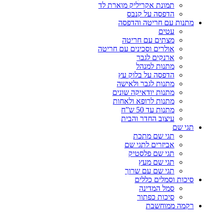
תמונת אקריליק מוארת לד
הדפסה על קנבס
מתנות עם חריטה והדפסה
עטים
מצתים עם חריטה
אולרים וסכינים עם חריטה
ארנקים לגבר
מתנות למנהל
הדפסה על בלוק עץ
מתנות לגבר ולאישה
מתנות יודאיקה שונים
מתנות לרופא ולאחות
מתנות עד 50 ש”ח
עיצוב החדר והבית
תגי שם
תגי שם מתכת
אביזרים לתגי שם
תגי שם פלסטיק
תגי שם מעץ
תגי שם עם שרוך
סיכות וסמלים כללים
סמל המדינה
סיכות כפתור
רקמה ממוחשבת