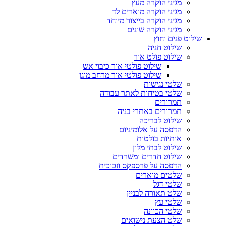
מגיני הוקרה מעץ
מגיני הוקרה מוארים לד
מגיני הוקרה בייצור מיוחד
מגיני הוקרה שונים
שילוט פנים וחוץ
שילוט חניה
שילוט פולט אור
שילוט פולטי אור כיבוי אש
שילוט פולטי אור מרחב מוגן
שלטי נגישות
שלטי בטיחות לאתר עבודה
תמרורים
תמרורים באתרי בניה
שילוט לבריכה
הדפסה על אלומיניום
אותיות בולטות
שילוט לבתי מלון
שילוט חדרים ומשרדים
הדפסה על פרספקס וזכוכית
שלטים מוארים
שלטי דגל
שלט תאורה לבניין
שלטי עץ
שלטי הכוונה
שלט הצעת נישואים