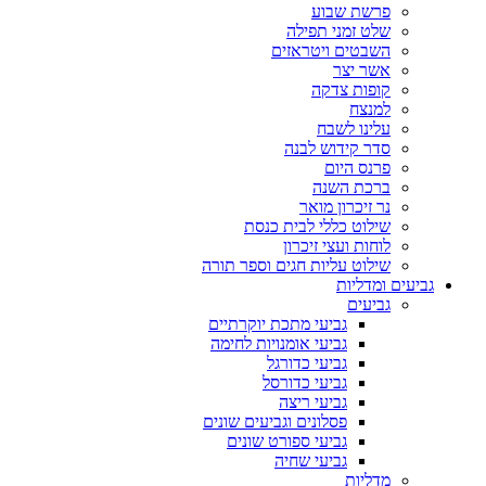
פרשת שבוע
שלט זמני תפילה
השבטים ויטראזים
אשר יצר
קופות צדקה
למנצח
עלינו לשבח
סדר קידוש לבנה
פרנס היום
ברכת השנה
נר זיכרון מואר
שילוט כללי לבית כנסת
לוחות ועצי זיכרון
שילוט עליות חגים וספר תורה
גביעים ומדליות
גביעים
גביעי מתכת יוקרתיים
גביעי אומנויות לחימה
גביעי כדורגל
גביעי כדורסל
גביעי ריצה
פסלונים וגביעים שונים
גביעי ספורט שונים
גביעי שחיה
מדליות