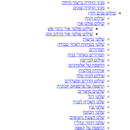
מגיני הוקרה בייצור מיוחד
מגיני הוקרה שונים
שילוט פנים וחוץ
שילוט חניה
שילוט פולט אור
שילוט פולטי אור כיבוי אש
שילוט פולטי אור מרחב מוגן
שלטי נגישות
שלטי בטיחות לאתר עבודה
תמרורים
תמרורים באתרי בניה
שילוט לבריכה
הדפסה על אלומיניום
אותיות בולטות
שילוט לבתי מלון
שילוט חדרים ומשרדים
הדפסה על פרספקס וזכוכית
שלטים מוארים
שלטי דגל
שלט תאורה לבניין
שלטי עץ
שלטי הכוונה
שלט הצעת נישואים
שלטי תיווך ונדל”ן
הדפסה על קאפה