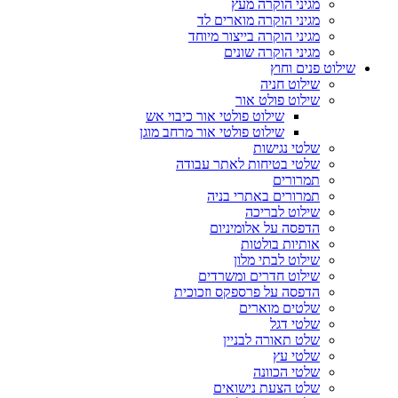
מגיני הוקרה מעץ
מגיני הוקרה מוארים לד
מגיני הוקרה בייצור מיוחד
מגיני הוקרה שונים
שילוט פנים וחוץ
שילוט חניה
שילוט פולט אור
שילוט פולטי אור כיבוי אש
שילוט פולטי אור מרחב מוגן
שלטי נגישות
שלטי בטיחות לאתר עבודה
תמרורים
תמרורים באתרי בניה
שילוט לבריכה
הדפסה על אלומיניום
אותיות בולטות
שילוט לבתי מלון
שילוט חדרים ומשרדים
הדפסה על פרספקס וזכוכית
שלטים מוארים
שלטי דגל
שלט תאורה לבניין
שלטי עץ
שלטי הכוונה
שלט הצעת נישואים