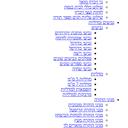
נר זיכרון מואר
שילוט כללי לבית כנסת
לוחות ועצי זיכרון
שילוט עליות חגים וספר תורה
גביעים ומדליות
גביעים
גביעי מתכת יוקרתיים
גביעי אומנויות לחימה
גביעי כדורגל
גביעי כדורסל
גביעי ריצה
פסלונים וגביעים שונים
גביעי ספורט שונים
גביעי שחיה
מדליות
מדליות 5 ס”מ
מדליות 7 ס”מ
קופסאות למדליות
מדבקות למדליות
מגיני הוקרה
מגיני הוקרה מזכוכית
מגני הוקרה קריסטל
מגיני הוקרה לכוחות הביטחון
מגיני הוקרה מעץ
מגיני הוקרה מוארים לד