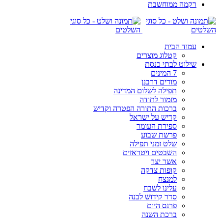
רקמה ממוחשבת
עמוד הבית
קטלוג מוצרים
שילוט לבתי כנסת
7 המינים
מודים דרבנן
תפילה לשלום המדינה
מזמור לתודה
ברכות התורה הפטרה וקדיש
קדיש על ישראל
ספירת העומר
פרשת שבוע
שלט זמני תפילה
השבטים ויטראזים
אשר יצר
קופות צדקה
למנצח
עלינו לשבח
סדר קידוש לבנה
פרנס היום
ברכת השנה