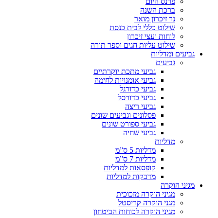
פרנס היום
ברכת השנה
נר זיכרון מואר
שילוט כללי לבית כנסת
לוחות ועצי זיכרון
שילוט עליות חגים וספר תורה
גביעים ומדליות
גביעים
גביעי מתכת יוקרתיים
גביעי אומנויות לחימה
גביעי כדורגל
גביעי כדורסל
גביעי ריצה
פסלונים וגביעים שונים
גביעי ספורט שונים
גביעי שחיה
מדליות
מדליות 5 ס”מ
מדליות 7 ס”מ
קופסאות למדליות
מדבקות למדליות
מגיני הוקרה
מגיני הוקרה מזכוכית
מגני הוקרה קריסטל
מגיני הוקרה לכוחות הביטחון