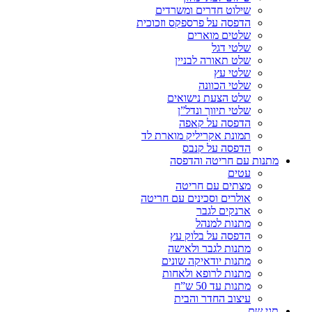
שילוט חדרים ומשרדים
הדפסה על פרספקס וזכוכית
שלטים מוארים
שלטי דגל
שלט תאורה לבניין
שלטי עץ
שלטי הכוונה
שלט הצעת נישואים
שלטי תיווך ונדל”ן
הדפסה על קאפה
תמונת אקריליק מוארת לד
הדפסה על קנבס
מתנות עם חריטה והדפסה
עטים
מצתים עם חריטה
אולרים וסכינים עם חריטה
ארנקים לגבר
מתנות למנהל
הדפסה על בלוק עץ
מתנות לגבר ולאישה
מתנות יודאיקה שונים
מתנות לרופא ולאחות
מתנות עד 50 ש”ח
עיצוב החדר והבית
תגי שם