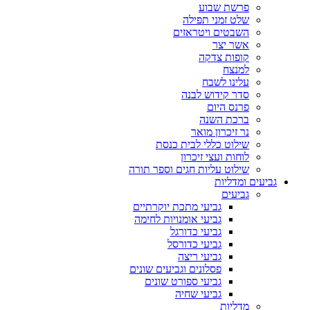
פרשת שבוע
שלט זמני תפילה
השבטים ויטראזים
אשר יצר
קופות צדקה
למנצח
עלינו לשבח
סדר קידוש לבנה
פרנס היום
ברכת השנה
נר זיכרון מואר
שילוט כללי לבית כנסת
לוחות ועצי זיכרון
שילוט עליות חגים וספר תורה
גביעים ומדליות
גביעים
גביעי מתכת יוקרתיים
גביעי אומנויות לחימה
גביעי כדורגל
גביעי כדורסל
גביעי ריצה
פסלונים וגביעים שונים
גביעי ספורט שונים
גביעי שחיה
מדליות