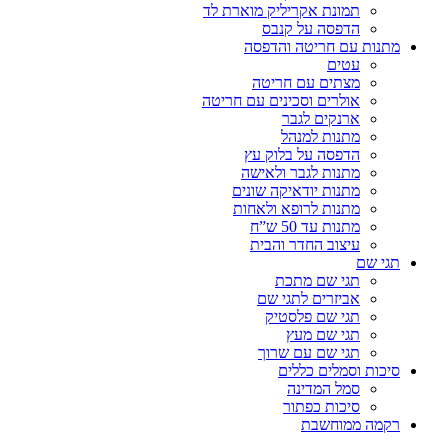
תמונת אקריליק מוארת לד
הדפסה על קנבס
מתנות עם חריטה והדפסה
עטים
מצתים עם חריטה
אולרים וסכינים עם חריטה
ארנקים לגבר
מתנות למנהל
הדפסה על בלוק עץ
מתנות לגבר ולאישה
מתנות יודאיקה שונים
מתנות לרופא ולאחות
מתנות עד 50 ש”ח
עיצוב החדר והבית
תגי שם
תגי שם מתכת
אביזרים לתגי שם
תגי שם פלסטיק
תגי שם מעץ
תגי שם עם שרוך
סיכות וסמלים כללים
סמל המדינה
סיכות כפתור
רקמה ממוחשבת