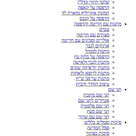
שלטי תיווך ונדל”ן
הדפסה על קאפה
תמונת אקריליק מוארת לד
הדפסה על קנבס
מתנות עם חריטה והדפסה
עטים
מצתים עם חריטה
אולרים וסכינים עם חריטה
ארנקים לגבר
מתנות למנהל
הדפסה על בלוק עץ
מתנות לגבר ולאישה
מתנות יודאיקה שונים
מתנות לרופא ולאחות
מתנות עד 50 ש”ח
עיצוב החדר והבית
תגי שם
תגי שם מתכת
אביזרים לתגי שם
תגי שם פלסטיק
תגי שם מעץ
תגי שם עם שרוך
סיכות וסמלים כללים
סמל המדינה
סיכות כפתור