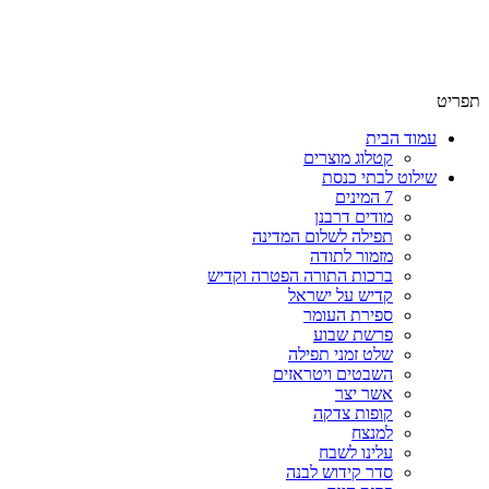
שימו לב האתר בבנייה. ישנם מוצרים ללא מחירים!
שימו לב האתר בבנייה. ישנם מוצרים ללא מחירים!
תפריט
עמוד הבית
קטלוג מוצרים
שילוט לבתי כנסת
7 המינים
מודים דרבנן
תפילה לשלום המדינה
מזמור לתודה
ברכות התורה הפטרה וקדיש
קדיש על ישראל
ספירת העומר
פרשת שבוע
שלט זמני תפילה
השבטים ויטראזים
אשר יצר
קופות צדקה
למנצח
עלינו לשבח
סדר קידוש לבנה