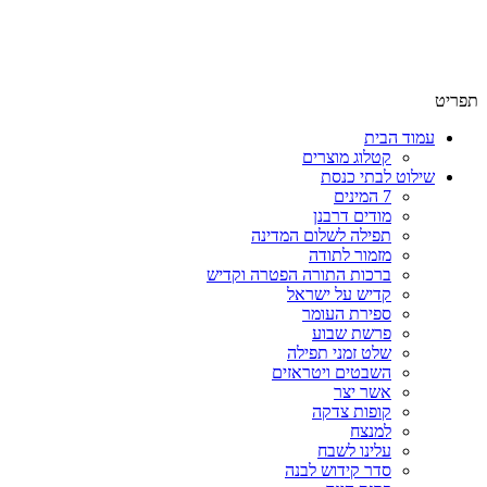
שימו לב האתר בבנייה. ישנם מוצרים ללא מחירים!
שימו לב האתר בבנייה. ישנם מוצרים ללא מחירים!
תפריט
עמוד הבית
קטלוג מוצרים
שילוט לבתי כנסת
7 המינים
מודים דרבנן
תפילה לשלום המדינה
מזמור לתודה
ברכות התורה הפטרה וקדיש
קדיש על ישראל
ספירת העומר
פרשת שבוע
שלט זמני תפילה
השבטים ויטראזים
אשר יצר
קופות צדקה
למנצח
עלינו לשבח
סדר קידוש לבנה