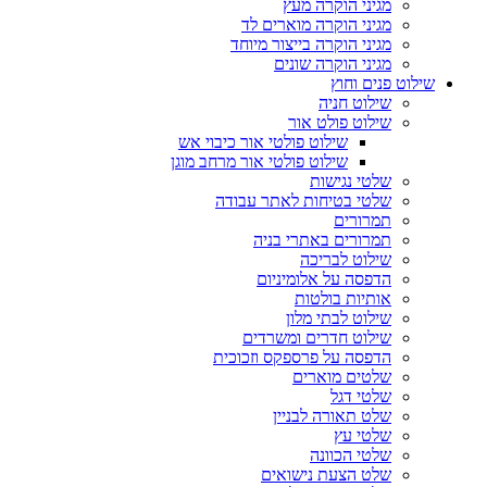
מגיני הוקרה מעץ
מגיני הוקרה מוארים לד
מגיני הוקרה בייצור מיוחד
מגיני הוקרה שונים
שילוט פנים וחוץ
שילוט חניה
שילוט פולט אור
שילוט פולטי אור כיבוי אש
שילוט פולטי אור מרחב מוגן
שלטי נגישות
שלטי בטיחות לאתר עבודה
תמרורים
תמרורים באתרי בניה
שילוט לבריכה
הדפסה על אלומיניום
אותיות בולטות
שילוט לבתי מלון
שילוט חדרים ומשרדים
הדפסה על פרספקס וזכוכית
שלטים מוארים
שלטי דגל
שלט תאורה לבניין
שלטי עץ
שלטי הכוונה
שלט הצעת נישואים