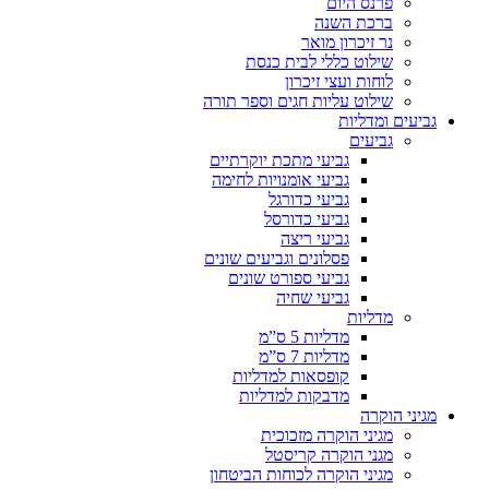
פרנס היום
ברכת השנה
נר זיכרון מואר
שילוט כללי לבית כנסת
לוחות ועצי זיכרון
שילוט עליות חגים וספר תורה
גביעים ומדליות
גביעים
גביעי מתכת יוקרתיים
גביעי אומנויות לחימה
גביעי כדורגל
גביעי כדורסל
גביעי ריצה
פסלונים וגביעים שונים
גביעי ספורט שונים
גביעי שחיה
מדליות
מדליות 5 ס”מ
מדליות 7 ס”מ
קופסאות למדליות
מדבקות למדליות
מגיני הוקרה
מגיני הוקרה מזכוכית
מגני הוקרה קריסטל
מגיני הוקרה לכוחות הביטחון