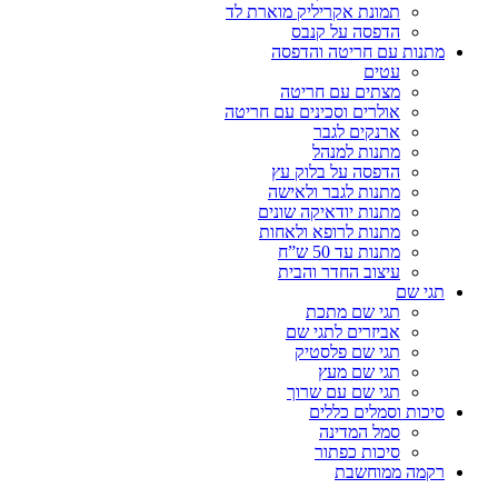
תמונת אקריליק מוארת לד
הדפסה על קנבס
מתנות עם חריטה והדפסה
עטים
מצתים עם חריטה
אולרים וסכינים עם חריטה
ארנקים לגבר
מתנות למנהל
הדפסה על בלוק עץ
מתנות לגבר ולאישה
מתנות יודאיקה שונים
מתנות לרופא ולאחות
מתנות עד 50 ש”ח
עיצוב החדר והבית
תגי שם
תגי שם מתכת
אביזרים לתגי שם
תגי שם פלסטיק
תגי שם מעץ
תגי שם עם שרוך
סיכות וסמלים כללים
סמל המדינה
סיכות כפתור
רקמה ממוחשבת