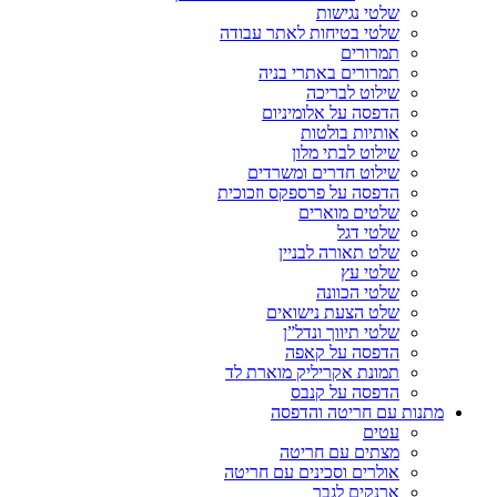
שלטי נגישות
שלטי בטיחות לאתר עבודה
תמרורים
תמרורים באתרי בניה
שילוט לבריכה
הדפסה על אלומיניום
אותיות בולטות
שילוט לבתי מלון
שילוט חדרים ומשרדים
הדפסה על פרספקס וזכוכית
שלטים מוארים
שלטי דגל
שלט תאורה לבניין
שלטי עץ
שלטי הכוונה
שלט הצעת נישואים
שלטי תיווך ונדל”ן
הדפסה על קאפה
תמונת אקריליק מוארת לד
הדפסה על קנבס
מתנות עם חריטה והדפסה
עטים
מצתים עם חריטה
אולרים וסכינים עם חריטה
ארנקים לגבר