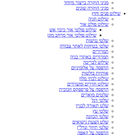
מגיני הוקרה בייצור מיוחד
מגיני הוקרה שונים
שילוט פנים וחוץ
שילוט חניה
שילוט פולט אור
שילוט פולטי אור כיבוי אש
שילוט פולטי אור מרחב מוגן
שלטי נגישות
שלטי בטיחות לאתר עבודה
תמרורים
תמרורים באתרי בניה
שילוט לבריכה
הדפסה על אלומיניום
אותיות בולטות
שילוט לבתי מלון
שילוט חדרים ומשרדים
הדפסה על פרספקס וזכוכית
שלטים מוארים
שלטי דגל
שלט תאורה לבניין
שלטי עץ
שלטי הכוונה
שלט הצעת נישואים
שלטי תיווך ונדל”ן
הדפסה על קאפה