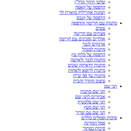
שלטי תיווך ונדל”ן
הדפסה על קאפה
תמונת אקריליק מוארת לד
הדפסה על קנבס
מתנות עם חריטה והדפסה
עטים
מצתים עם חריטה
אולרים וסכינים עם חריטה
ארנקים לגבר
מתנות למנהל
הדפסה על בלוק עץ
מתנות לגבר ולאישה
מתנות יודאיקה שונים
מתנות לרופא ולאחות
מתנות עד 50 ש”ח
עיצוב החדר והבית
תגי שם
תגי שם מתכת
אביזרים לתגי שם
תגי שם פלסטיק
תגי שם מעץ
תגי שם עם שרוך
סיכות וסמלים כללים
סמל המדינה
סיכות כפתור