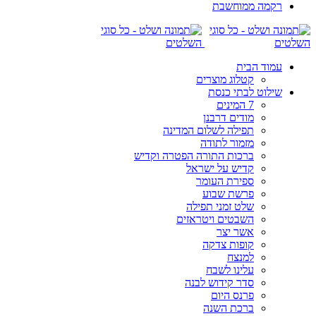
רקמה ממוחשבת
עמוד הבית
קטלוג מוצרים
שילוט לבתי כנסת
7 המינים
מודים דרבנן
תפילה לשלום המדינה
מזמור לתודה
ברכות התורה הפטרה וקדיש
קדיש על ישראל
ספירת העומר
פרשת שבוע
שלט זמני תפילה
השבטים ויטראזים
אשר יצר
קופות צדקה
למנצח
עלינו לשבח
סדר קידוש לבנה
פרנס היום
ברכת השנה