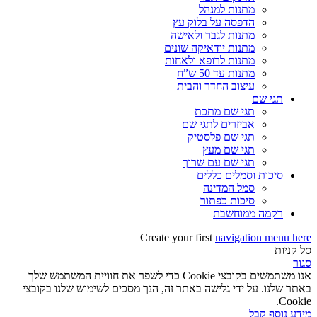
מתנות למנהל
הדפסה על בלוק עץ
מתנות לגבר ולאישה
מתנות יודאיקה שונים
מתנות לרופא ולאחות
מתנות עד 50 ש”ח
עיצוב החדר והבית
תגי שם
תגי שם מתכת
אביזרים לתגי שם
תגי שם פלסטיק
תגי שם מעץ
תגי שם עם שרוך
סיכות וסמלים כללים
סמל המדינה
סיכות כפתור
רקמה ממוחשבת
Create your first
navigation menu here
סל קניות
סגור
אנו משתמשים בקובצי Cookie כדי לשפר את חוויית המשתמש שלך
באתר שלנו. על ידי גלישה באתר זה, הנך מסכים לשימוש שלנו בקובצי
Cookie.
מידע נוסף
קבל