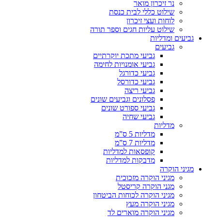
נר זיכרון מואר
שילוט כללי לבית כנסת
לוחות ועצי זיכרון
שילוט עליות חגים וספר תורה
גביעים ומדליות
גביעים
גביעי מתכת יוקרתיים
גביעי אומנויות לחימה
גביעי כדורגל
גביעי כדורסל
גביעי ריצה
פסלונים וגביעים שונים
גביעי ספורט שונים
גביעי שחיה
מדליות
מדליות 5 ס”מ
מדליות 7 ס”מ
קופסאות למדליות
מדבקות למדליות
מגיני הוקרה
מגיני הוקרה מזכוכית
מגני הוקרה קריסטל
מגיני הוקרה לכוחות הביטחון
מגיני הוקרה מעץ
מגיני הוקרה מוארים לד