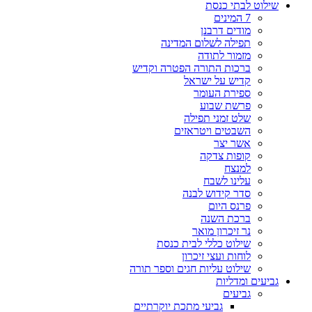
שילוט לבתי כנסת
7 המינים
מודים דרבנן
תפילה לשלום המדינה
מזמור לתודה
ברכות התורה הפטרה וקדיש
קדיש על ישראל
ספירת העומר
פרשת שבוע
שלט זמני תפילה
השבטים ויטראזים
אשר יצר
קופות צדקה
למנצח
עלינו לשבח
סדר קידוש לבנה
פרנס היום
ברכת השנה
נר זיכרון מואר
שילוט כללי לבית כנסת
לוחות ועצי זיכרון
שילוט עליות חגים וספר תורה
גביעים ומדליות
גביעים
גביעי מתכת יוקרתיים