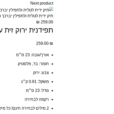
Next product
תיק ידית לטלית ולתפילין יברכך 
₪
259.00
תפידנית ירוק זית 
259.00
₪
אורך/גובה:
23 ס״מ
חומר:
בד, פלסטיק
צבע:
ירוק
משקל:
0.91 ק״ג
גודל:
23 ס״מ
רקמה לבחירה
2 מילים לבחירה חינם! כל מילה נוספת 10 ש”ח