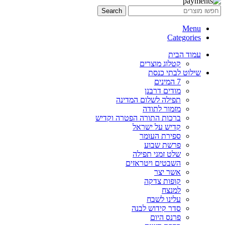
Search
Menu
Categories
עמוד הבית
קטלוג מוצרים
שילוט לבתי כנסת
7 המינים
מודים דרבנן
תפילה לשלום המדינה
מזמור לתודה
ברכות התורה הפטרה וקדיש
קדיש על ישראל
ספירת העומר
פרשת שבוע
שלט זמני תפילה
השבטים ויטראזים
אשר יצר
קופות צדקה
למנצח
עלינו לשבח
סדר קידוש לבנה
פרנס היום