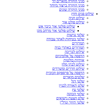
מגיני הוקרה מוארים לד
מגיני הוקרה בייצור מיוחד
מגיני הוקרה שונים
שילוט פנים וחוץ
שילוט חניה
שילוט פולט אור
שילוט פולטי אור כיבוי אש
שילוט פולטי אור מרחב מוגן
שלטי נגישות
שלטי בטיחות לאתר עבודה
תמרורים
תמרורים באתרי בניה
שילוט לבריכה
הדפסה על אלומיניום
אותיות בולטות
שילוט לבתי מלון
שילוט חדרים ומשרדים
הדפסה על פרספקס וזכוכית
שלטים מוארים
שלטי דגל
שלט תאורה לבניין
שלטי עץ
שלטי הכוונה
שלט הצעת נישואים
שלטי תיווך ונדל”ן