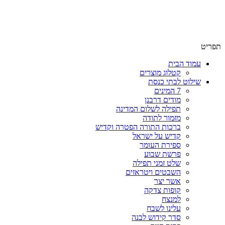
שימו לב האתר בבנייה. ישנם מוצרים ללא מחירים!
שימו לב האתר בבנייה. ישנם מוצרים ללא מחירים!
תפריט
עמוד הבית
קטלוג מוצרים
שילוט לבתי כנסת
7 המינים
מודים דרבנן
תפילה לשלום המדינה
מזמור לתודה
ברכות התורה הפטרה וקדיש
קדיש על ישראל
ספירת העומר
פרשת שבוע
שלט זמני תפילה
השבטים ויטראזים
אשר יצר
קופות צדקה
למנצח
עלינו לשבח
סדר קידוש לבנה