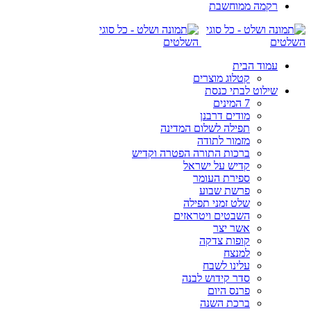
רקמה ממוחשבת
עמוד הבית
קטלוג מוצרים
שילוט לבתי כנסת
7 המינים
מודים דרבנן
תפילה לשלום המדינה
מזמור לתודה
ברכות התורה הפטרה וקדיש
קדיש על ישראל
ספירת העומר
פרשת שבוע
שלט זמני תפילה
השבטים ויטראזים
אשר יצר
קופות צדקה
למנצח
עלינו לשבח
סדר קידוש לבנה
פרנס היום
ברכת השנה