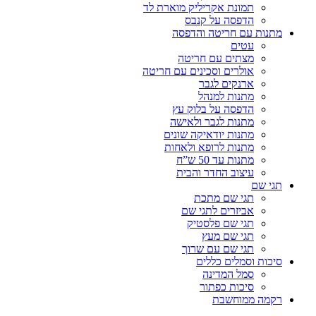
תמונת אקריליק מוארת לד
הדפסה על קנבס
מתנות עם חריטה והדפסה
עטים
מצתים עם חריטה
אולרים וסכינים עם חריטה
ארנקים לגבר
מתנות למנהל
הדפסה על בלוק עץ
מתנות לגבר ולאישה
מתנות יודאיקה שונים
מתנות לרופא ולאחות
מתנות עד 50 ש”ח
עיצוב החדר והבית
תגי שם
תגי שם מתכת
אביזרים לתגי שם
תגי שם פלסטיק
תגי שם מעץ
תגי שם עם שרוך
סיכות וסמלים כללים
סמל המדינה
סיכות כפתור
רקמה ממוחשבת