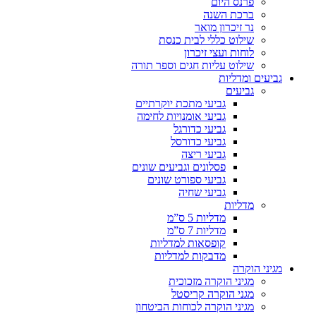
פרנס היום
ברכת השנה
נר זיכרון מואר
שילוט כללי לבית כנסת
לוחות ועצי זיכרון
שילוט עליות חגים וספר תורה
גביעים ומדליות
גביעים
גביעי מתכת יוקרתיים
גביעי אומנויות לחימה
גביעי כדורגל
גביעי כדורסל
גביעי ריצה
פסלונים וגביעים שונים
גביעי ספורט שונים
גביעי שחיה
מדליות
מדליות 5 ס”מ
מדליות 7 ס”מ
קופסאות למדליות
מדבקות למדליות
מגיני הוקרה
מגיני הוקרה מזכוכית
מגני הוקרה קריסטל
מגיני הוקרה לכוחות הביטחון