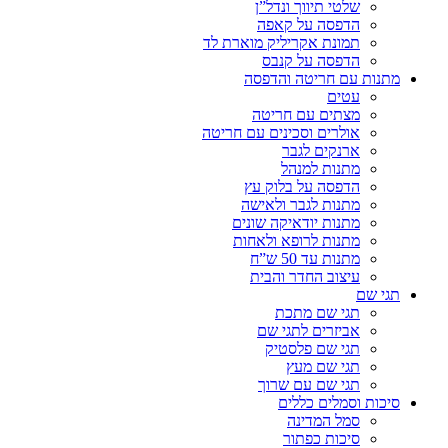
שלטי תיווך ונדל”ן
הדפסה על קאפה
תמונת אקריליק מוארת לד
הדפסה על קנבס
מתנות עם חריטה והדפסה
עטים
מצתים עם חריטה
אולרים וסכינים עם חריטה
ארנקים לגבר
מתנות למנהל
הדפסה על בלוק עץ
מתנות לגבר ולאישה
מתנות יודאיקה שונים
מתנות לרופא ולאחות
מתנות עד 50 ש”ח
עיצוב החדר והבית
תגי שם
תגי שם מתכת
אביזרים לתגי שם
תגי שם פלסטיק
תגי שם מעץ
תגי שם עם שרוך
סיכות וסמלים כללים
סמל המדינה
סיכות כפתור