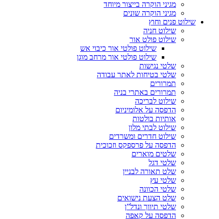
מגיני הוקרה בייצור מיוחד
מגיני הוקרה שונים
שילוט פנים וחוץ
שילוט חניה
שילוט פולט אור
שילוט פולטי אור כיבוי אש
שילוט פולטי אור מרחב מוגן
שלטי נגישות
שלטי בטיחות לאתר עבודה
תמרורים
תמרורים באתרי בניה
שילוט לבריכה
הדפסה על אלומיניום
אותיות בולטות
שילוט לבתי מלון
שילוט חדרים ומשרדים
הדפסה על פרספקס וזכוכית
שלטים מוארים
שלטי דגל
שלט תאורה לבניין
שלטי עץ
שלטי הכוונה
שלט הצעת נישואים
שלטי תיווך ונדל”ן
הדפסה על קאפה