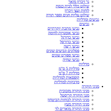
נר זיכרון מואר
שילוט כללי לבית כנסת
לוחות ועצי זיכרון
שילוט עליות חגים וספר תורה
גביעים ומדליות
גביעים
גביעי מתכת יוקרתיים
גביעי אומנויות לחימה
גביעי כדורגל
גביעי כדורסל
גביעי ריצה
פסלונים וגביעים שונים
גביעי ספורט שונים
גביעי שחיה
מדליות
מדליות 5 ס”מ
מדליות 7 ס”מ
קופסאות למדליות
מדבקות למדליות
מגיני הוקרה
מגיני הוקרה מזכוכית
מגני הוקרה קריסטל
מגיני הוקרה לכוחות הביטחון
מגיני הוקרה מעץ
מגיני הוקרה מוארים לד