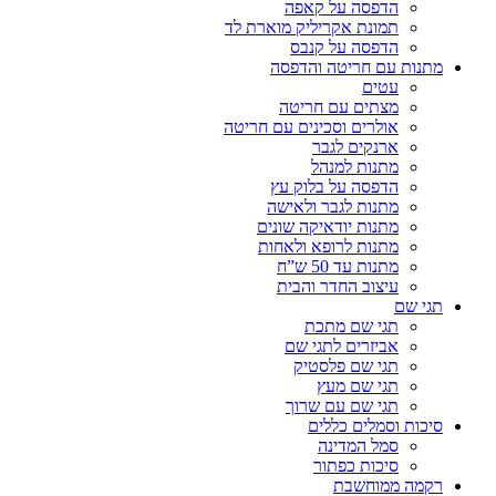
הדפסה על קאפה
תמונת אקריליק מוארת לד
הדפסה על קנבס
מתנות עם חריטה והדפסה
עטים
מצתים עם חריטה
אולרים וסכינים עם חריטה
ארנקים לגבר
מתנות למנהל
הדפסה על בלוק עץ
מתנות לגבר ולאישה
מתנות יודאיקה שונים
מתנות לרופא ולאחות
מתנות עד 50 ש”ח
עיצוב החדר והבית
תגי שם
תגי שם מתכת
אביזרים לתגי שם
תגי שם פלסטיק
תגי שם מעץ
תגי שם עם שרוך
סיכות וסמלים כללים
סמל המדינה
סיכות כפתור
רקמה ממוחשבת