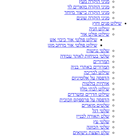
מגיני הוקרה מעץ
מגיני הוקרה מוארים לד
מגיני הוקרה בייצור מיוחד
מגיני הוקרה שונים
שילוט פנים וחוץ
שילוט חניה
שילוט פולט אור
שילוט פולטי אור כיבוי אש
שילוט פולטי אור מרחב מוגן
שלטי נגישות
שלטי בטיחות לאתר עבודה
תמרורים
תמרורים באתרי בניה
שילוט לבריכה
הדפסה על אלומיניום
אותיות בולטות
שילוט לבתי מלון
שילוט חדרים ומשרדים
הדפסה על פרספקס וזכוכית
שלטים מוארים
שלטי דגל
שלט תאורה לבניין
שלטי עץ
שלטי הכוונה
שלט הצעת נישואים