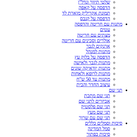
שלטי תיווך ונדל”ן
הדפסה על קאפה
תמונת אקריליק מוארת לד
הדפסה על קנבס
מתנות עם חריטה והדפסה
עטים
מצתים עם חריטה
אולרים וסכינים עם חריטה
ארנקים לגבר
מתנות למנהל
הדפסה על בלוק עץ
מתנות לגבר ולאישה
מתנות יודאיקה שונים
מתנות לרופא ולאחות
מתנות עד 50 ש”ח
עיצוב החדר והבית
תגי שם
תגי שם מתכת
אביזרים לתגי שם
תגי שם פלסטיק
תגי שם מעץ
תגי שם עם שרוך
סיכות וסמלים כללים
סמל המדינה
סיכות כפתור