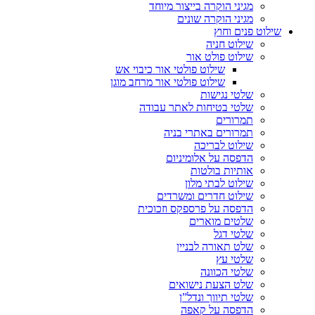
מגיני הוקרה בייצור מיוחד
מגיני הוקרה שונים
שילוט פנים וחוץ
שילוט חניה
שילוט פולט אור
שילוט פולטי אור כיבוי אש
שילוט פולטי אור מרחב מוגן
שלטי נגישות
שלטי בטיחות לאתר עבודה
תמרורים
תמרורים באתרי בניה
שילוט לבריכה
הדפסה על אלומיניום
אותיות בולטות
שילוט לבתי מלון
שילוט חדרים ומשרדים
הדפסה על פרספקס וזכוכית
שלטים מוארים
שלטי דגל
שלט תאורה לבניין
שלטי עץ
שלטי הכוונה
שלט הצעת נישואים
שלטי תיווך ונדל”ן
הדפסה על קאפה