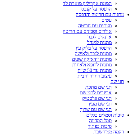
תמונת אקריליק מוארת לד
הדפסה על קנבס
מתנות עם חריטה והדפסה
עטים
מצתים עם חריטה
אולרים וסכינים עם חריטה
ארנקים לגבר
מתנות למנהל
הדפסה על בלוק עץ
מתנות לגבר ולאישה
מתנות יודאיקה שונים
מתנות לרופא ולאחות
מתנות עד 50 ש”ח
עיצוב החדר והבית
תגי שם
תגי שם מתכת
אביזרים לתגי שם
תגי שם פלסטיק
תגי שם מעץ
תגי שם עם שרוך
סיכות וסמלים כללים
סמל המדינה
סיכות כפתור
רקמה ממוחשבת