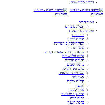
רקמה ממוחשבת
עמוד הבית
קטלוג מוצרים
שילוט לבתי כנסת
7 המינים
מודים דרבנן
תפילה לשלום המדינה
מזמור לתודה
ברכות התורה הפטרה וקדיש
קדיש על ישראל
ספירת העומר
פרשת שבוע
שלט זמני תפילה
השבטים ויטראזים
אשר יצר
קופות צדקה
למנצח
עלינו לשבח
סדר קידוש לבנה
פרנס היום
ברכת השנה