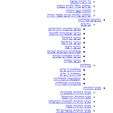
נר זיכרון מואר
שילוט כללי לבית כנסת
לוחות ועצי זיכרון
שילוט עליות חגים וספר תורה
גביעים ומדליות
גביעים
גביעי מתכת יוקרתיים
גביעי אומנויות לחימה
גביעי כדורגל
גביעי כדורסל
גביעי ריצה
פסלונים וגביעים שונים
גביעי ספורט שונים
גביעי שחיה
מדליות
מדליות 5 ס”מ
מדליות 7 ס”מ
קופסאות למדליות
מדבקות למדליות
מגיני הוקרה
מגיני הוקרה מזכוכית
מגני הוקרה קריסטל
מגיני הוקרה לכוחות הביטחון
מגיני הוקרה מעץ
מגיני הוקרה מוארים לד