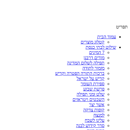
תפריט
עמוד הבית
קטלוג מוצרים
שילוט לבתי כנסת
7 המינים
מודים דרבנן
תפילה לשלום המדינה
מזמור לתודה
ברכות התורה הפטרה וקדיש
קדיש על ישראל
ספירת העומר
פרשת שבוע
שלט זמני תפילה
השבטים ויטראזים
אשר יצר
קופות צדקה
למנצח
עלינו לשבח
סדר קידוש לבנה