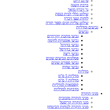
פרנס היום
ברכת השנה
נר זיכרון מואר
שילוט כללי לבית כנסת
לוחות ועצי זיכרון
שילוט עליות חגים וספר תורה
גביעים ומדליות
גביעים
גביעי מתכת יוקרתיים
גביעי אומנויות לחימה
גביעי כדורגל
גביעי כדורסל
גביעי ריצה
פסלונים וגביעים שונים
גביעי ספורט שונים
גביעי שחיה
מדליות
מדליות 5 ס”מ
מדליות 7 ס”מ
קופסאות למדליות
מדבקות למדליות
מגיני הוקרה
מגיני הוקרה מזכוכית
מגני הוקרה קריסטל
מגיני הוקרה לכוחות הביטחון