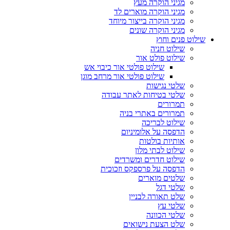
מגיני הוקרה מעץ
מגיני הוקרה מוארים לד
מגיני הוקרה בייצור מיוחד
מגיני הוקרה שונים
שילוט פנים וחוץ
שילוט חניה
שילוט פולט אור
שילוט פולטי אור כיבוי אש
שילוט פולטי אור מרחב מוגן
שלטי נגישות
שלטי בטיחות לאתר עבודה
תמרורים
תמרורים באתרי בניה
שילוט לבריכה
הדפסה על אלומיניום
אותיות בולטות
שילוט לבתי מלון
שילוט חדרים ומשרדים
הדפסה על פרספקס וזכוכית
שלטים מוארים
שלטי דגל
שלט תאורה לבניין
שלטי עץ
שלטי הכוונה
שלט הצעת נישואים