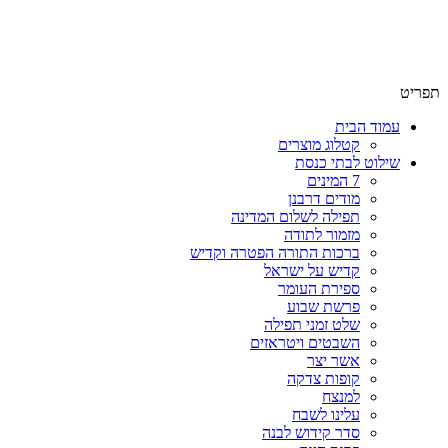
שימו לב האתר בבנייה. ישנם מוצרים ללא מחירים!
שימו לב האתר בבנייה. ישנם מוצרים ללא מחירים!
תפריט
עמוד הבית
קטלוג מוצרים
שילוט לבתי כנסת
7 המינים
מודים דרבנן
תפילה לשלום המדינה
מזמור לתודה
ברכות התורה הפטרה וקדיש
קדיש על ישראל
ספירת העומר
פרשת שבוע
שלט זמני תפילה
השבטים ויטראזים
אשר יצר
קופות צדקה
למנצח
עלינו לשבח
סדר קידוש לבנה