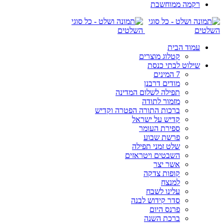
רקמה ממוחשבת
עמוד הבית
קטלוג מוצרים
שילוט לבתי כנסת
7 המינים
מודים דרבנן
תפילה לשלום המדינה
מזמור לתודה
ברכות התורה הפטרה וקדיש
קדיש על ישראל
ספירת העומר
פרשת שבוע
שלט זמני תפילה
השבטים ויטראזים
אשר יצר
קופות צדקה
למנצח
עלינו לשבח
סדר קידוש לבנה
פרנס היום
ברכת השנה