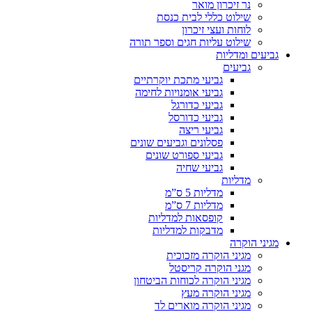
נר זיכרון מואר
שילוט כללי לבית כנסת
לוחות ועצי זיכרון
שילוט עליות חגים וספר תורה
גביעים ומדליות
גביעים
גביעי מתכת יוקרתיים
גביעי אומנויות לחימה
גביעי כדורגל
גביעי כדורסל
גביעי ריצה
פסלונים וגביעים שונים
גביעי ספורט שונים
גביעי שחיה
מדליות
מדליות 5 ס”מ
מדליות 7 ס”מ
קופסאות למדליות
מדבקות למדליות
מגיני הוקרה
מגיני הוקרה מזכוכית
מגני הוקרה קריסטל
מגיני הוקרה לכוחות הביטחון
מגיני הוקרה מעץ
מגיני הוקרה מוארים לד