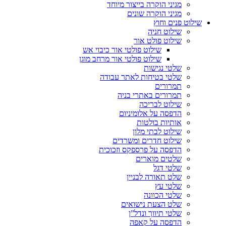
מגיני הוקרה בייצור מיוחד
מגיני הוקרה שונים
שילוט פנים וחוץ
שילוט חניה
שילוט פולט אור
שילוט פולטי אור כיבוי אש
שילוט פולטי אור מרחב מוגן
שלטי נגישות
שלטי בטיחות לאתר עבודה
תמרורים
תמרורים באתרי בניה
שילוט לבריכה
הדפסה על אלומיניום
אותיות בולטות
שילוט לבתי מלון
שילוט חדרים ומשרדים
הדפסה על פרספקס וזכוכית
שלטים מוארים
שלטי דגל
שלט תאורה לבניין
שלטי עץ
שלטי הכוונה
שלט הצעת נישואים
שלטי תיווך ונדל”ן
הדפסה על קאפה