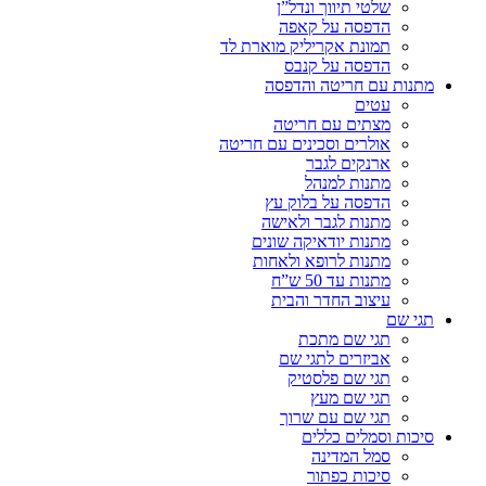
שלטי תיווך ונדל”ן
הדפסה על קאפה
תמונת אקריליק מוארת לד
הדפסה על קנבס
מתנות עם חריטה והדפסה
עטים
מצתים עם חריטה
אולרים וסכינים עם חריטה
ארנקים לגבר
מתנות למנהל
הדפסה על בלוק עץ
מתנות לגבר ולאישה
מתנות יודאיקה שונים
מתנות לרופא ולאחות
מתנות עד 50 ש”ח
עיצוב החדר והבית
תגי שם
תגי שם מתכת
אביזרים לתגי שם
תגי שם פלסטיק
תגי שם מעץ
תגי שם עם שרוך
סיכות וסמלים כללים
סמל המדינה
סיכות כפתור