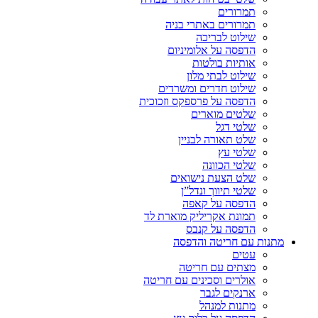
תמרורים
תמרורים באתרי בניה
שילוט לבריכה
הדפסה על אלומיניום
אותיות בולטות
שילוט לבתי מלון
שילוט חדרים ומשרדים
הדפסה על פרספקס וזכוכית
שלטים מוארים
שלטי דגל
שלט תאורה לבניין
שלטי עץ
שלטי הכוונה
שלט הצעת נישואים
שלטי תיווך ונדל”ן
הדפסה על קאפה
תמונת אקריליק מוארת לד
הדפסה על קנבס
מתנות עם חריטה והדפסה
עטים
מצתים עם חריטה
אולרים וסכינים עם חריטה
ארנקים לגבר
מתנות למנהל