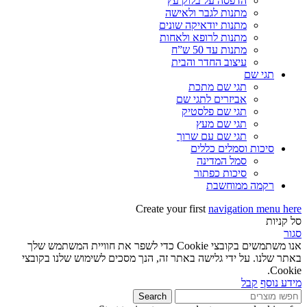
הדפסה על בלוק עץ
מתנות לגבר ולאישה
מתנות יודאיקה שונים
מתנות לרופא ולאחות
מתנות עד 50 ש”ח
עיצוב החדר והבית
תגי שם
תגי שם מתכת
אביזרים לתגי שם
תגי שם פלסטיק
תגי שם מעץ
תגי שם עם שרוך
סיכות וסמלים כללים
סמל המדינה
סיכות כפתור
רקמה ממוחשבת
Create your first
navigation menu here
סל קניות
סגור
אנו משתמשים בקובצי Cookie כדי לשפר את חוויית המשתמש שלך
באתר שלנו. על ידי גלישה באתר זה, הנך מסכים לשימוש שלנו בקובצי
Cookie.
מידע נוסף
קבל
Search