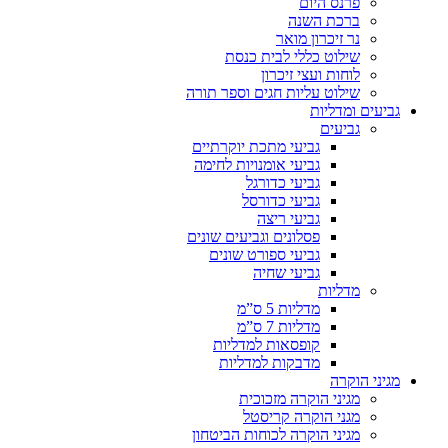
פרנס היום
ברכת השנה
נר זיכרון מואר
שילוט כללי לבית כנסת
לוחות ועצי זיכרון
שילוט עליות חגים וספר תורה
גביעים ומדליות
גביעים
גביעי מתכת יוקרתיים
גביעי אומנויות לחימה
גביעי כדורגל
גביעי כדורסל
גביעי ריצה
פסלונים וגביעים שונים
גביעי ספורט שונים
גביעי שחיה
מדליות
מדליות 5 ס”מ
מדליות 7 ס”מ
קופסאות למדליות
מדבקות למדליות
מגיני הוקרה
מגיני הוקרה מזכוכית
מגני הוקרה קריסטל
מגיני הוקרה לכוחות הביטחון