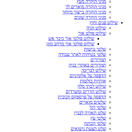
מגיני הוקרה מעץ
מגיני הוקרה מוארים לד
מגיני הוקרה בייצור מיוחד
מגיני הוקרה שונים
שילוט פנים וחוץ
שילוט חניה
שילוט פולט אור
שילוט פולטי אור כיבוי אש
שילוט פולטי אור מרחב מוגן
שלטי נגישות
שלטי בטיחות לאתר עבודה
תמרורים
תמרורים באתרי בניה
שילוט לבריכה
הדפסה על אלומיניום
אותיות בולטות
שילוט לבתי מלון
שילוט חדרים ומשרדים
הדפסה על פרספקס וזכוכית
שלטים מוארים
שלטי דגל
שלט תאורה לבניין
שלטי עץ
שלטי הכוונה
שלט הצעת נישואים