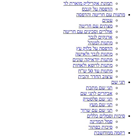
תמונת אקריליק מוארת לד
הדפסה על קנבס
מתנות עם חריטה והדפסה
עטים
מצתים עם חריטה
אולרים וסכינים עם חריטה
ארנקים לגבר
מתנות למנהל
הדפסה על בלוק עץ
מתנות לגבר ולאישה
מתנות יודאיקה שונים
מתנות לרופא ולאחות
מתנות עד 50 ש”ח
עיצוב החדר והבית
תגי שם
תגי שם מתכת
אביזרים לתגי שם
תגי שם פלסטיק
תגי שם מעץ
תגי שם עם שרוך
סיכות וסמלים כללים
סמל המדינה
סיכות כפתור
רקמה ממוחשבת