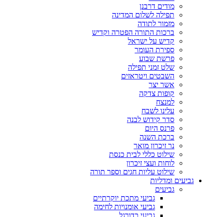
מודים דרבנן
תפילה לשלום המדינה
מזמור לתודה
ברכות התורה הפטרה וקדיש
קדיש על ישראל
ספירת העומר
פרשת שבוע
שלט זמני תפילה
השבטים ויטראזים
אשר יצר
קופות צדקה
למנצח
עלינו לשבח
סדר קידוש לבנה
פרנס היום
ברכת השנה
נר זיכרון מואר
שילוט כללי לבית כנסת
לוחות ועצי זיכרון
שילוט עליות חגים וספר תורה
גביעים ומדליות
גביעים
גביעי מתכת יוקרתיים
גביעי אומנויות לחימה
גביעי כדורגל