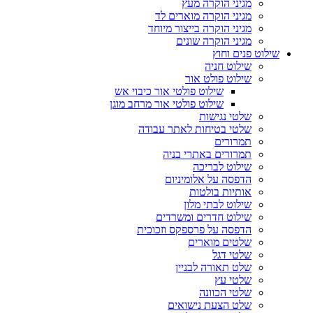
מגיני הוקרה מעץ
מגיני הוקרה מוארים לד
מגיני הוקרה בייצור מיוחד
מגיני הוקרה שונים
שילוט פנים וחוץ
שילוט חניה
שילוט פולט אור
שילוט פולטי אור כיבוי אש
שילוט פולטי אור מרחב מוגן
שלטי נגישות
שלטי בטיחות לאתר עבודה
תמרורים
תמרורים באתרי בניה
שילוט לבריכה
הדפסה על אלומיניום
אותיות בולטות
שילוט לבתי מלון
שילוט חדרים ומשרדים
הדפסה על פרספקס וזכוכית
שלטים מוארים
שלטי דגל
שלט תאורה לבניין
שלטי עץ
שלטי הכוונה
שלט הצעת נישואים