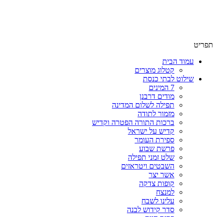
שימו לב האתר בבנייה. ישנם מוצרים ללא מחירים!
שימו לב האתר בבנייה. ישנם מוצרים ללא מחירים!
תפריט
עמוד הבית
קטלוג מוצרים
שילוט לבתי כנסת
7 המינים
מודים דרבנן
תפילה לשלום המדינה
מזמור לתודה
ברכות התורה הפטרה וקדיש
קדיש על ישראל
ספירת העומר
פרשת שבוע
שלט זמני תפילה
השבטים ויטראזים
אשר יצר
קופות צדקה
למנצח
עלינו לשבח
סדר קידוש לבנה