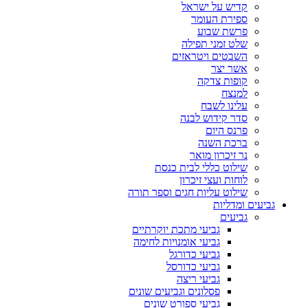
קדיש על ישראל
ספירת העומר
פרשת שבוע
שלט זמני תפילה
השבטים ויטראזים
אשר יצר
קופות צדקה
למנצח
עלינו לשבח
סדר קידוש לבנה
פרנס היום
ברכת השנה
נר זיכרון מואר
שילוט כללי לבית כנסת
לוחות ועצי זיכרון
שילוט עליות חגים וספר תורה
גביעים ומדליות
גביעים
גביעי מתכת יוקרתיים
גביעי אומנויות לחימה
גביעי כדורגל
גביעי כדורסל
גביעי ריצה
פסלונים וגביעים שונים
גביעי ספורט שונים