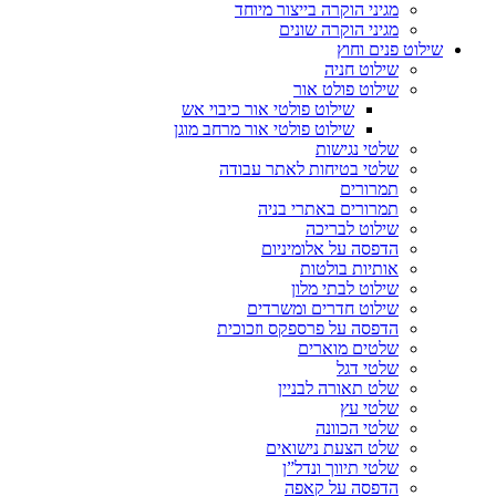
מגיני הוקרה בייצור מיוחד
מגיני הוקרה שונים
שילוט פנים וחוץ
שילוט חניה
שילוט פולט אור
שילוט פולטי אור כיבוי אש
שילוט פולטי אור מרחב מוגן
שלטי נגישות
שלטי בטיחות לאתר עבודה
תמרורים
תמרורים באתרי בניה
שילוט לבריכה
הדפסה על אלומיניום
אותיות בולטות
שילוט לבתי מלון
שילוט חדרים ומשרדים
הדפסה על פרספקס וזכוכית
שלטים מוארים
שלטי דגל
שלט תאורה לבניין
שלטי עץ
שלטי הכוונה
שלט הצעת נישואים
שלטי תיווך ונדל”ן
הדפסה על קאפה