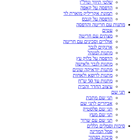
שלטי תיווך ונדל”ן
הדפסה על קאפה
תמונת אקריליק מוארת לד
הדפסה על קנבס
מתנות עם חריטה והדפסה
עטים
מצתים עם חריטה
אולרים וסכינים עם חריטה
ארנקים לגבר
מתנות למנהל
הדפסה על בלוק עץ
מתנות לגבר ולאישה
מתנות יודאיקה שונים
מתנות לרופא ולאחות
מתנות עד 50 ש”ח
עיצוב החדר והבית
תגי שם
תגי שם מתכת
אביזרים לתגי שם
תגי שם פלסטיק
תגי שם מעץ
תגי שם עם שרוך
סיכות וסמלים כללים
סמל המדינה
סיכות כפתור