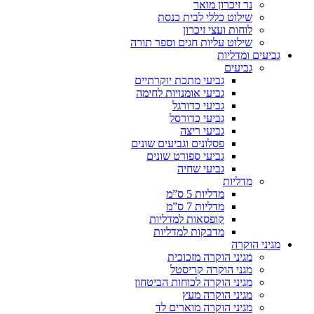
נר זיכרון מואר
שילוט כללי לבית כנסת
לוחות ועצי זיכרון
שילוט עליות חגים וספר תורה
גביעים ומדליות
גביעים
גביעי מתכת יוקרתיים
גביעי אומנויות לחימה
גביעי כדורגל
גביעי כדורסל
גביעי ריצה
פסלונים וגביעים שונים
גביעי ספורט שונים
גביעי שחיה
מדליות
מדליות 5 ס”מ
מדליות 7 ס”מ
קופסאות למדליות
מדבקות למדליות
מגיני הוקרה
מגיני הוקרה מזכוכית
מגני הוקרה קריסטל
מגיני הוקרה לכוחות הביטחון
מגיני הוקרה מעץ
מגיני הוקרה מוארים לד