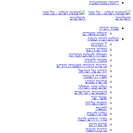
רקמה ממוחשבת
עמוד הבית
קטלוג מוצרים
שילוט לבתי כנסת
7 המינים
מודים דרבנן
תפילה לשלום המדינה
מזמור לתודה
ברכות התורה הפטרה וקדיש
קדיש על ישראל
ספירת העומר
פרשת שבוע
שלט זמני תפילה
השבטים ויטראזים
אשר יצר
קופות צדקה
למנצח
עלינו לשבח
סדר קידוש לבנה
פרנס היום
ברכת השנה