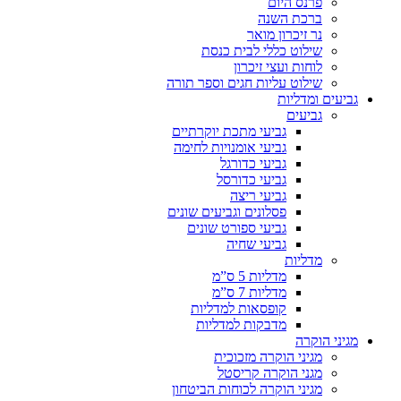
פרנס היום
ברכת השנה
נר זיכרון מואר
שילוט כללי לבית כנסת
לוחות ועצי זיכרון
שילוט עליות חגים וספר תורה
גביעים ומדליות
גביעים
גביעי מתכת יוקרתיים
גביעי אומנויות לחימה
גביעי כדורגל
גביעי כדורסל
גביעי ריצה
פסלונים וגביעים שונים
גביעי ספורט שונים
גביעי שחיה
מדליות
מדליות 5 ס”מ
מדליות 7 ס”מ
קופסאות למדליות
מדבקות למדליות
מגיני הוקרה
מגיני הוקרה מזכוכית
מגני הוקרה קריסטל
מגיני הוקרה לכוחות הביטחון