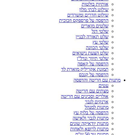
אותיות בולטות
שילוט לבתי מלון
שילוט חדרים ומשרדים
הדפסה על פרספקס וזכוכית
שלטים מוארים
שלטי דגל
שלט תאורה לבניין
שלטי עץ
שלטי הכוונה
שלט הצעת נישואים
שלטי תיווך ונדל”ן
הדפסה על קאפה
תמונת אקריליק מוארת לד
הדפסה על קנבס
מתנות עם חריטה והדפסה
עטים
מצתים עם חריטה
אולרים וסכינים עם חריטה
ארנקים לגבר
מתנות למנהל
הדפסה על בלוק עץ
מתנות לגבר ולאישה
מתנות יודאיקה שונים
מתנות לרופא ולאחות
מתנות עד 50 ש”ח