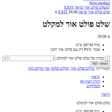
Next product
שלט פולט אור יציאה EXIT
39.00
₪
שלט פולט אור למקלט
39.00
₪
גודל 30*20 ס”מ
עשוי PVC דק עם פולט אור תקני
כמות של שלט פולט אור למקלט
הוספה לסל
קטגוריות:
שילוט פולט אור
,
שילוט פולטי אור מרחב מוגן
תיאור
חוות דעת (0)
משלוחים
תיאור
שלט פולט אור למקלט
גודל 30*20 ס”מ