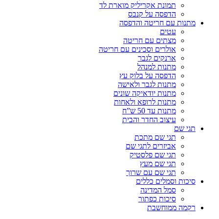
תמונת אקריליק מוארת לד
הדפסה על קנבס
מתנות עם חריטה והדפסה
עטים
מצתים עם חריטה
אולרים וסכינים עם חריטה
ארנקים לגבר
מתנות למנהל
הדפסה על בלוק עץ
מתנות לגבר ולאישה
מתנות יודאיקה שונים
מתנות לרופא ולאחות
מתנות עד 50 ש”ח
עיצוב החדר והבית
תגי שם
תגי שם מתכת
אביזרים לתגי שם
תגי שם פלסטיק
תגי שם מעץ
תגי שם עם שרוך
סיכות וסמלים כללים
סמל המדינה
סיכות כפתור
רקמה ממוחשבת