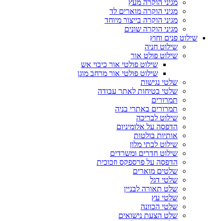
מגיני הוקרה מעץ
מגיני הוקרה מוארים לד
מגיני הוקרה בייצור מיוחד
מגיני הוקרה שונים
שילוט פנים וחוץ
שילוט חניה
שילוט פולט אור
שילוט פולטי אור כיבוי אש
שילוט פולטי אור מרחב מוגן
שלטי נגישות
שלטי בטיחות לאתר עבודה
תמרורים
תמרורים באתרי בניה
שילוט לבריכה
הדפסה על אלומיניום
אותיות בולטות
שילוט לבתי מלון
שילוט חדרים ומשרדים
הדפסה על פרספקס וזכוכית
שלטים מוארים
שלטי דגל
שלט תאורה לבניין
שלטי עץ
שלטי הכוונה
שלט הצעת נישואים