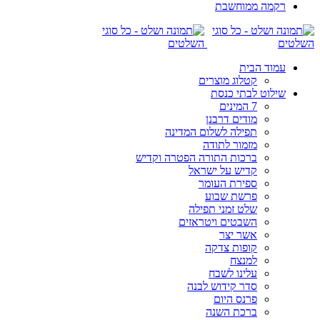
רקמה ממוחשבת
עמוד הבית
קטלוג מוצרים
שילוט לבתי כנסת
7 המינים
מודים דרבנן
תפילה לשלום המדינה
מזמור לתודה
ברכות התורה הפטרה וקדיש
קדיש על ישראל
ספירת העומר
פרשת שבוע
שלט זמני תפילה
השבטים ויטראזים
אשר יצר
קופות צדקה
למנצח
עלינו לשבח
סדר קידוש לבנה
פרנס היום
ברכת השנה