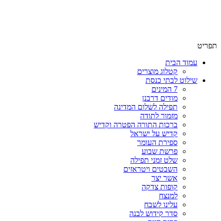
שימו לב האתר בבנייה. ישנם מוצרים ללא מחירים!
שימו לב האתר בבנייה. ישנם מוצרים ללא מחירים!
תפריט
עמוד הבית
קטלוג מוצרים
שילוט לבתי כנסת
7 המינים
מודים דרבנן
תפילה לשלום המדינה
מזמור לתודה
ברכות התורה הפטרה וקדיש
קדיש על ישראל
ספירת העומר
פרשת שבוע
שלט זמני תפילה
השבטים ויטראזים
אשר יצר
קופות צדקה
למנצח
עלינו לשבח
סדר קידוש לבנה