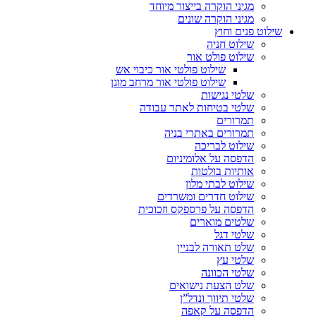
מגיני הוקרה בייצור מיוחד
מגיני הוקרה שונים
שילוט פנים וחוץ
שילוט חניה
שילוט פולט אור
שילוט פולטי אור כיבוי אש
שילוט פולטי אור מרחב מוגן
שלטי נגישות
שלטי בטיחות לאתר עבודה
תמרורים
תמרורים באתרי בניה
שילוט לבריכה
הדפסה על אלומיניום
אותיות בולטות
שילוט לבתי מלון
שילוט חדרים ומשרדים
הדפסה על פרספקס וזכוכית
שלטים מוארים
שלטי דגל
שלט תאורה לבניין
שלטי עץ
שלטי הכוונה
שלט הצעת נישואים
שלטי תיווך ונדל”ן
הדפסה על קאפה