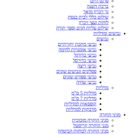
פרנס היום
ברכת השנה
נר זיכרון מואר
שילוט כללי לבית כנסת
לוחות ועצי זיכרון
שילוט עליות חגים וספר תורה
גביעים ומדליות
גביעים
גביעי מתכת יוקרתיים
גביעי אומנויות לחימה
גביעי כדורגל
גביעי כדורסל
גביעי ריצה
פסלונים וגביעים שונים
גביעי ספורט שונים
גביעי שחיה
מדליות
מדליות 5 ס”מ
מדליות 7 ס”מ
קופסאות למדליות
מדבקות למדליות
מגיני הוקרה
מגיני הוקרה מזכוכית
מגני הוקרה קריסטל
מגיני הוקרה לכוחות הביטחון