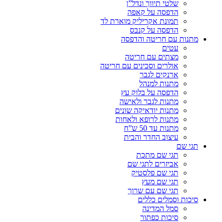
שלטי תיווך ונדל”ן
הדפסה על קאפה
תמונת אקריליק מוארת לד
הדפסה על קנבס
מתנות עם חריטה והדפסה
עטים
מצתים עם חריטה
אולרים וסכינים עם חריטה
ארנקים לגבר
מתנות למנהל
הדפסה על בלוק עץ
מתנות לגבר ולאישה
מתנות יודאיקה שונים
מתנות לרופא ולאחות
מתנות עד 50 ש”ח
עיצוב החדר והבית
תגי שם
תגי שם מתכת
אביזרים לתגי שם
תגי שם פלסטיק
תגי שם מעץ
תגי שם עם שרוך
סיכות וסמלים כללים
סמל המדינה
סיכות כפתור