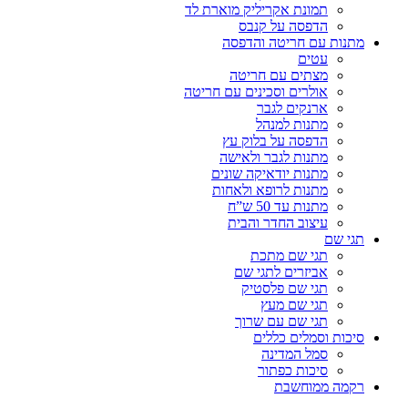
תמונת אקריליק מוארת לד
הדפסה על קנבס
מתנות עם חריטה והדפסה
עטים
מצתים עם חריטה
אולרים וסכינים עם חריטה
ארנקים לגבר
מתנות למנהל
הדפסה על בלוק עץ
מתנות לגבר ולאישה
מתנות יודאיקה שונים
מתנות לרופא ולאחות
מתנות עד 50 ש”ח
עיצוב החדר והבית
תגי שם
תגי שם מתכת
אביזרים לתגי שם
תגי שם פלסטיק
תגי שם מעץ
תגי שם עם שרוך
סיכות וסמלים כללים
סמל המדינה
סיכות כפתור
רקמה ממוחשבת