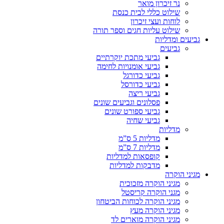
נר זיכרון מואר
שילוט כללי לבית כנסת
לוחות ועצי זיכרון
שילוט עליות חגים וספר תורה
גביעים ומדליות
גביעים
גביעי מתכת יוקרתיים
גביעי אומנויות לחימה
גביעי כדורגל
גביעי כדורסל
גביעי ריצה
פסלונים וגביעים שונים
גביעי ספורט שונים
גביעי שחיה
מדליות
מדליות 5 ס”מ
מדליות 7 ס”מ
קופסאות למדליות
מדבקות למדליות
מגיני הוקרה
מגיני הוקרה מזכוכית
מגני הוקרה קריסטל
מגיני הוקרה לכוחות הביטחון
מגיני הוקרה מעץ
מגיני הוקרה מוארים לד