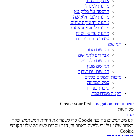
ארנקים לגבר
מתנות למנהל
הדפסה על בלוק עץ
מתנות לגבר ולאישה
מתנות יודאיקה שונים
מתנות לרופא ולאחות
מתנות עד 50 ש”ח
עיצוב החדר והבית
תגי שם
תגי שם מתכת
אביזרים לתגי שם
תגי שם פלסטיק
תגי שם מעץ
תגי שם עם שרוך
סיכות וסמלים כללים
סמל המדינה
סיכות כפתור
רקמה ממוחשבת
Create your first
navigation menu here
סל קניות
סגור
אנו משתמשים בקובצי Cookie כדי לשפר את חוויית המשתמש שלך
באתר שלנו. על ידי גלישה באתר זה, הנך מסכים לשימוש שלנו בקובצי
Cookie.