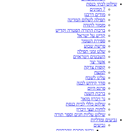
שילוט לבתי כנסת
7 המינים
מודים דרבנן
תפילה לשלום המדינה
מזמור לתודה
ברכות התורה הפטרה וקדיש
קדיש על ישראל
ספירת העומר
פרשת שבוע
שלט זמני תפילה
השבטים ויטראזים
אשר יצר
קופות צדקה
למנצח
עלינו לשבח
סדר קידוש לבנה
פרנס היום
ברכת השנה
נר זיכרון מואר
שילוט כללי לבית כנסת
לוחות ועצי זיכרון
שילוט עליות חגים וספר תורה
גביעים ומדליות
גביעים
גביעי מתכת יוקרתיים