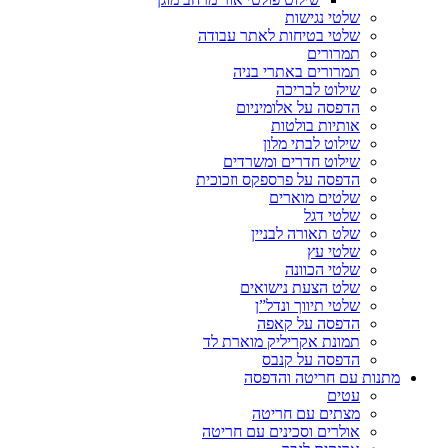
שלטי נגישות
שלטי בטיחות לאתר עבודה
תמרורים
תמרורים באתרי בניה
שילוט לבריכה
הדפסה על אלומיניום
אותיות בולטות
שילוט לבתי מלון
שילוט חדרים ומשרדים
הדפסה על פרספקס וזכוכית
שלטים מוארים
שלטי דגל
שלט תאורה לבניין
שלטי עץ
שלטי הכוונה
שלט הצעת נישואים
שלטי תיווך ונדל”ן
הדפסה על קאפה
תמונת אקריליק מוארת לד
הדפסה על קנבס
מתנות עם חריטה והדפסה
עטים
מצתים עם חריטה
אולרים וסכינים עם חריטה