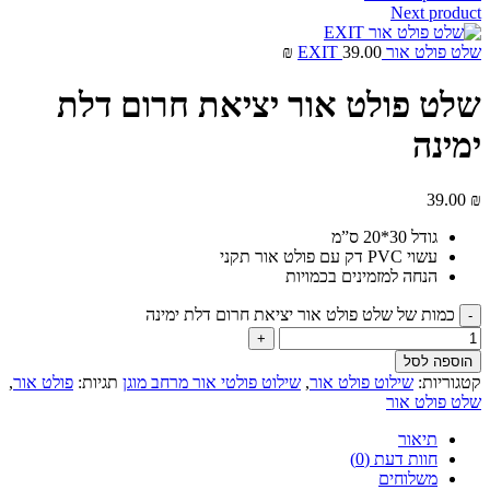
Next product
שלט פולט אור EXIT
39.00
₪
שלט פולט אור יציאת חרום דלת
ימינה
39.00
₪
גודל 30*20 ס”מ
עשוי PVC דק עם פולט אור תקני
הנחה למזמינים בכמויות
כמות של שלט פולט אור יציאת חרום דלת ימינה
הוספה לסל
קטגוריות:
שילוט פולט אור
,
שילוט פולטי אור מרחב מוגן
תגיות:
פולט אור
,
שלט פולט אור
תיאור
חוות דעת (0)
משלוחים