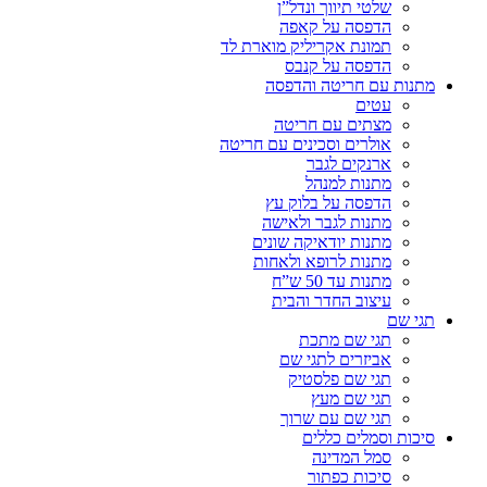
שלטי תיווך ונדל”ן
הדפסה על קאפה
תמונת אקריליק מוארת לד
הדפסה על קנבס
מתנות עם חריטה והדפסה
עטים
מצתים עם חריטה
אולרים וסכינים עם חריטה
ארנקים לגבר
מתנות למנהל
הדפסה על בלוק עץ
מתנות לגבר ולאישה
מתנות יודאיקה שונים
מתנות לרופא ולאחות
מתנות עד 50 ש”ח
עיצוב החדר והבית
תגי שם
תגי שם מתכת
אביזרים לתגי שם
תגי שם פלסטיק
תגי שם מעץ
תגי שם עם שרוך
סיכות וסמלים כללים
סמל המדינה
סיכות כפתור