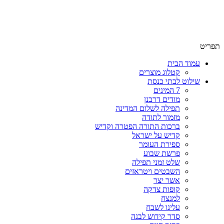
תפריט
עמוד הבית
קטלוג מוצרים
שילוט לבתי כנסת
7 המינים
מודים דרבנן
תפילה לשלום המדינה
מזמור לתודה
ברכות התורה הפטרה וקדיש
קדיש על ישראל
ספירת העומר
פרשת שבוע
שלט זמני תפילה
השבטים ויטראזים
אשר יצר
קופות צדקה
למנצח
עלינו לשבח
סדר קידוש לבנה