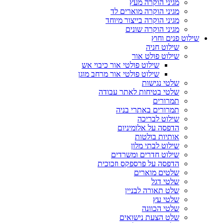
מגיני הוקרה מעץ
מגיני הוקרה מוארים לד
מגיני הוקרה בייצור מיוחד
מגיני הוקרה שונים
שילוט פנים וחוץ
שילוט חניה
שילוט פולט אור
שילוט פולטי אור כיבוי אש
שילוט פולטי אור מרחב מוגן
שלטי נגישות
שלטי בטיחות לאתר עבודה
תמרורים
תמרורים באתרי בניה
שילוט לבריכה
הדפסה על אלומיניום
אותיות בולטות
שילוט לבתי מלון
שילוט חדרים ומשרדים
הדפסה על פרספקס וזכוכית
שלטים מוארים
שלטי דגל
שלט תאורה לבניין
שלטי עץ
שלטי הכוונה
שלט הצעת נישואים