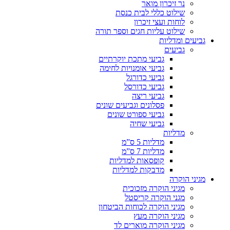
נר זיכרון מואר
שילוט כללי לבית כנסת
לוחות ועצי זיכרון
שילוט עליות חגים וספר תורה
גביעים ומדליות
גביעים
גביעי מתכת יוקרתיים
גביעי אומנויות לחימה
גביעי כדורגל
גביעי כדורסל
גביעי ריצה
פסלונים וגביעים שונים
גביעי ספורט שונים
גביעי שחיה
מדליות
מדליות 5 ס”מ
מדליות 7 ס”מ
קופסאות למדליות
מדבקות למדליות
מגיני הוקרה
מגיני הוקרה מזכוכית
מגני הוקרה קריסטל
מגיני הוקרה לכוחות הביטחון
מגיני הוקרה מעץ
מגיני הוקרה מוארים לד