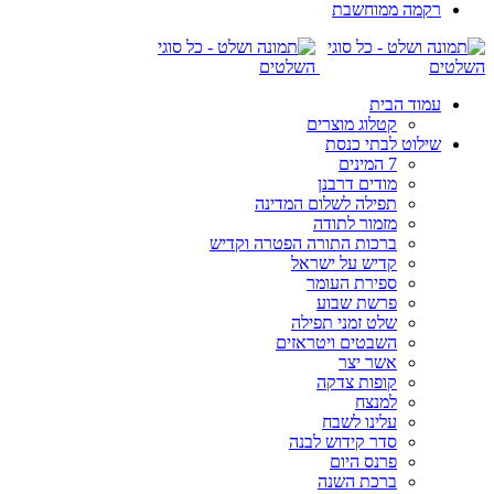
רקמה ממוחשבת
עמוד הבית
קטלוג מוצרים
שילוט לבתי כנסת
7 המינים
מודים דרבנן
תפילה לשלום המדינה
מזמור לתודה
ברכות התורה הפטרה וקדיש
קדיש על ישראל
ספירת העומר
פרשת שבוע
שלט זמני תפילה
השבטים ויטראזים
אשר יצר
קופות צדקה
למנצח
עלינו לשבח
סדר קידוש לבנה
פרנס היום
ברכת השנה