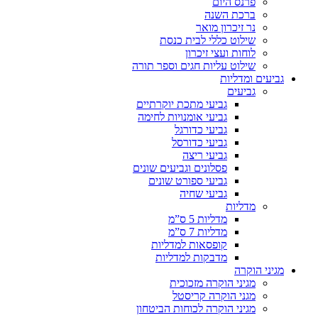
פרנס היום
ברכת השנה
נר זיכרון מואר
שילוט כללי לבית כנסת
לוחות ועצי זיכרון
שילוט עליות חגים וספר תורה
גביעים ומדליות
גביעים
גביעי מתכת יוקרתיים
גביעי אומנויות לחימה
גביעי כדורגל
גביעי כדורסל
גביעי ריצה
פסלונים וגביעים שונים
גביעי ספורט שונים
גביעי שחיה
מדליות
מדליות 5 ס”מ
מדליות 7 ס”מ
קופסאות למדליות
מדבקות למדליות
מגיני הוקרה
מגיני הוקרה מזכוכית
מגני הוקרה קריסטל
מגיני הוקרה לכוחות הביטחון