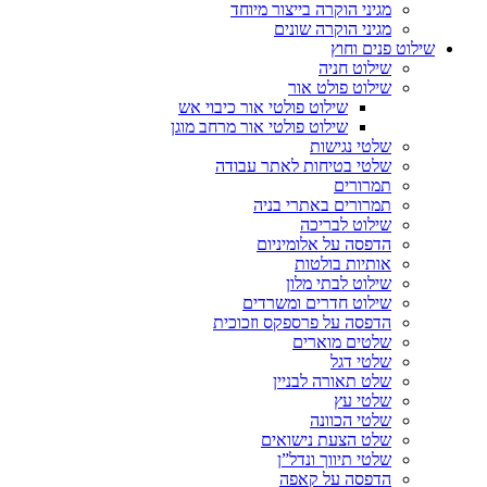
מגיני הוקרה בייצור מיוחד
מגיני הוקרה שונים
שילוט פנים וחוץ
שילוט חניה
שילוט פולט אור
שילוט פולטי אור כיבוי אש
שילוט פולטי אור מרחב מוגן
שלטי נגישות
שלטי בטיחות לאתר עבודה
תמרורים
תמרורים באתרי בניה
שילוט לבריכה
הדפסה על אלומיניום
אותיות בולטות
שילוט לבתי מלון
שילוט חדרים ומשרדים
הדפסה על פרספקס וזכוכית
שלטים מוארים
שלטי דגל
שלט תאורה לבניין
שלטי עץ
שלטי הכוונה
שלט הצעת נישואים
שלטי תיווך ונדל”ן
הדפסה על קאפה