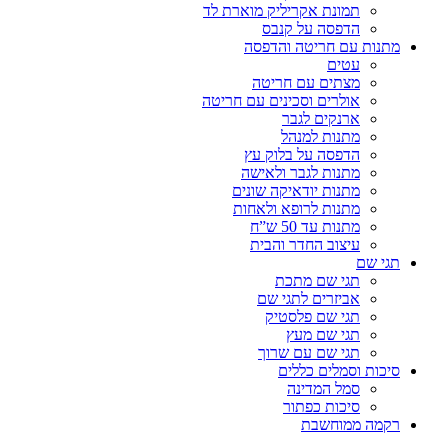
תמונת אקריליק מוארת לד
הדפסה על קנבס
מתנות עם חריטה והדפסה
עטים
מצתים עם חריטה
אולרים וסכינים עם חריטה
ארנקים לגבר
מתנות למנהל
הדפסה על בלוק עץ
מתנות לגבר ולאישה
מתנות יודאיקה שונים
מתנות לרופא ולאחות
מתנות עד 50 ש”ח
עיצוב החדר והבית
תגי שם
תגי שם מתכת
אביזרים לתגי שם
תגי שם פלסטיק
תגי שם מעץ
תגי שם עם שרוך
סיכות וסמלים כללים
סמל המדינה
סיכות כפתור
רקמה ממוחשבת