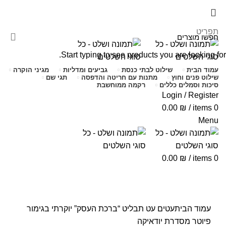
שימו לב האתר בבנייה. ישנם מוצרים ללא מחירים!
שימו לב האתר בבנייה. ישנם מוצרים ללא מחירים!
תפריט
Start typing to see products you are looking for.
עמוד הבית
שילוט לבתי כנסת
גביעים ומדליות
מגיני הוקרה
שילוט פנים וחוץ
מתנות עם חריטה והדפסה
תגי שם
סיכות וסמלים כללים
רקמה ממוחשבת
Login / Register
0.00
₪
/
items
0
Menu
0.00
₪
/
items
0
Click to enlarge
עמוד הבית
עטים
עט תבליט “ברכת העסק” יוקרתי בגימור
פיוטר מסדרת יודאיקה