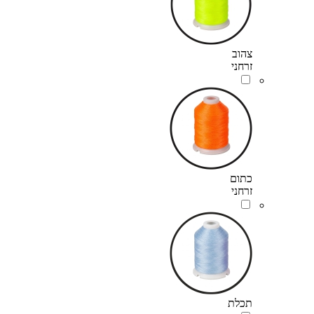
צהוב
זרחני
כתום
זרחני
תכלת