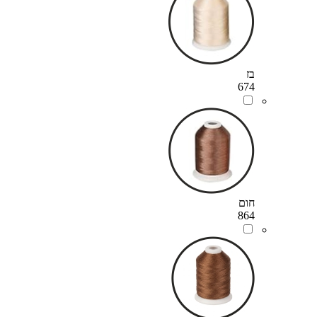
בז
674
חום
864