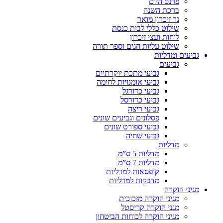
פרנס היום
ברכת השנה
נר זיכרון מואר
שילוט כללי לבית כנסת
לוחות ועצי זיכרון
שילוט עליות חגים וספר תורה
גביעים ומדליות
גביעים
גביעי מתכת יוקרתיים
גביעי אומנויות לחימה
גביעי כדורגל
גביעי כדורסל
גביעי ריצה
פסלונים וגביעים שונים
גביעי ספורט שונים
גביעי שחיה
מדליות
מדליות 5 ס”מ
מדליות 7 ס”מ
קופסאות למדליות
מדבקות למדליות
מגיני הוקרה
מגיני הוקרה מזכוכית
מגני הוקרה קריסטל
מגיני הוקרה לכוחות הביטחון