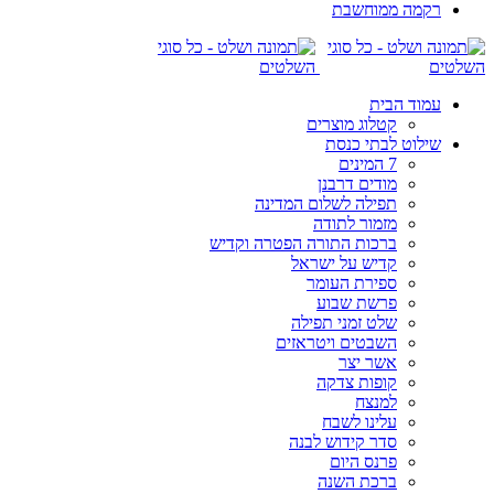
רקמה ממוחשבת
עמוד הבית
קטלוג מוצרים
שילוט לבתי כנסת
7 המינים
מודים דרבנן
תפילה לשלום המדינה
מזמור לתודה
ברכות התורה הפטרה וקדיש
קדיש על ישראל
ספירת העומר
פרשת שבוע
שלט זמני תפילה
השבטים ויטראזים
אשר יצר
קופות צדקה
למנצח
עלינו לשבח
סדר קידוש לבנה
פרנס היום
ברכת השנה