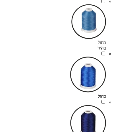
כחול
בהיר
כחול