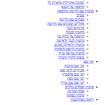
תמונת אקריליק מוארת לד
הדפסה על קנבס
מתנות עם חריטה והדפסה
עטים
מצתים עם חריטה
אולרים וסכינים עם חריטה
ארנקים לגבר
מתנות למנהל
הדפסה על בלוק עץ
מתנות לגבר ולאישה
מתנות יודאיקה שונים
מתנות לרופא ולאחות
מתנות עד 50 ש”ח
עיצוב החדר והבית
תגי שם
תגי שם מתכת
אביזרים לתגי שם
תגי שם פלסטיק
תגי שם מעץ
תגי שם עם שרוך
סיכות וסמלים כללים
סמל המדינה
סיכות כפתור
רקמה ממוחשבת