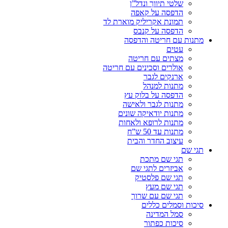
שלטי תיווך ונדל”ן
הדפסה על קאפה
תמונת אקריליק מוארת לד
הדפסה על קנבס
מתנות עם חריטה והדפסה
עטים
מצתים עם חריטה
אולרים וסכינים עם חריטה
ארנקים לגבר
מתנות למנהל
הדפסה על בלוק עץ
מתנות לגבר ולאישה
מתנות יודאיקה שונים
מתנות לרופא ולאחות
מתנות עד 50 ש”ח
עיצוב החדר והבית
תגי שם
תגי שם מתכת
אביזרים לתגי שם
תגי שם פלסטיק
תגי שם מעץ
תגי שם עם שרוך
סיכות וסמלים כללים
סמל המדינה
סיכות כפתור