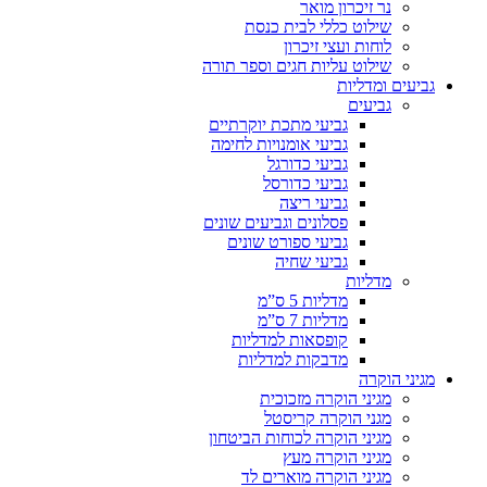
נר זיכרון מואר
שילוט כללי לבית כנסת
לוחות ועצי זיכרון
שילוט עליות חגים וספר תורה
גביעים ומדליות
גביעים
גביעי מתכת יוקרתיים
גביעי אומנויות לחימה
גביעי כדורגל
גביעי כדורסל
גביעי ריצה
פסלונים וגביעים שונים
גביעי ספורט שונים
גביעי שחיה
מדליות
מדליות 5 ס”מ
מדליות 7 ס”מ
קופסאות למדליות
מדבקות למדליות
מגיני הוקרה
מגיני הוקרה מזכוכית
מגני הוקרה קריסטל
מגיני הוקרה לכוחות הביטחון
מגיני הוקרה מעץ
מגיני הוקרה מוארים לד