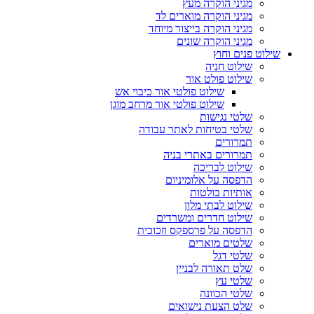
מגיני הוקרה מעץ
מגיני הוקרה מוארים לד
מגיני הוקרה בייצור מיוחד
מגיני הוקרה שונים
שילוט פנים וחוץ
שילוט חניה
שילוט פולט אור
שילוט פולטי אור כיבוי אש
שילוט פולטי אור מרחב מוגן
שלטי נגישות
שלטי בטיחות לאתר עבודה
תמרורים
תמרורים באתרי בניה
שילוט לבריכה
הדפסה על אלומיניום
אותיות בולטות
שילוט לבתי מלון
שילוט חדרים ומשרדים
הדפסה על פרספקס וזכוכית
שלטים מוארים
שלטי דגל
שלט תאורה לבניין
שלטי עץ
שלטי הכוונה
שלט הצעת נישואים