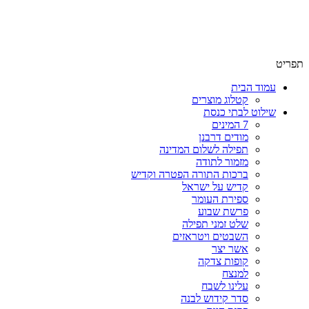
שימו לב האתר בבנייה. ישנם מוצרים ללא מחירים!
שימו לב האתר בבנייה. ישנם מוצרים ללא מחירים!
תפריט
עמוד הבית
קטלוג מוצרים
שילוט לבתי כנסת
7 המינים
מודים דרבנן
תפילה לשלום המדינה
מזמור לתודה
ברכות התורה הפטרה וקדיש
קדיש על ישראל
ספירת העומר
פרשת שבוע
שלט זמני תפילה
השבטים ויטראזים
אשר יצר
קופות צדקה
למנצח
עלינו לשבח
סדר קידוש לבנה