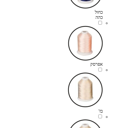
כחול
כהה
אפרסק
בז'