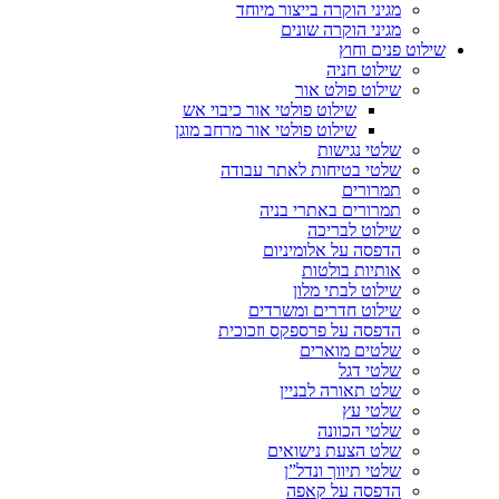
מגיני הוקרה בייצור מיוחד
מגיני הוקרה שונים
שילוט פנים וחוץ
שילוט חניה
שילוט פולט אור
שילוט פולטי אור כיבוי אש
שילוט פולטי אור מרחב מוגן
שלטי נגישות
שלטי בטיחות לאתר עבודה
תמרורים
תמרורים באתרי בניה
שילוט לבריכה
הדפסה על אלומיניום
אותיות בולטות
שילוט לבתי מלון
שילוט חדרים ומשרדים
הדפסה על פרספקס וזכוכית
שלטים מוארים
שלטי דגל
שלט תאורה לבניין
שלטי עץ
שלטי הכוונה
שלט הצעת נישואים
שלטי תיווך ונדל”ן
הדפסה על קאפה