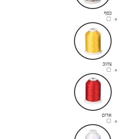
כסף
צהוב
אדום