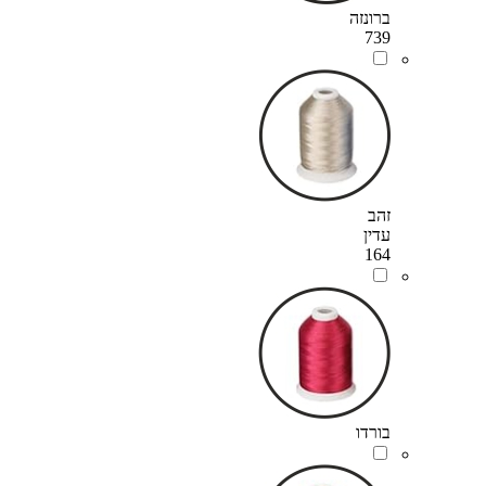
ברונזה
739
זהב
עדין
164
בורדו