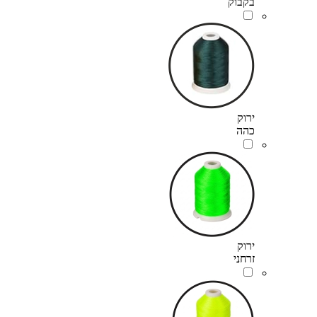
בקבוק
ירוק
כהה
ירוק
זרחני