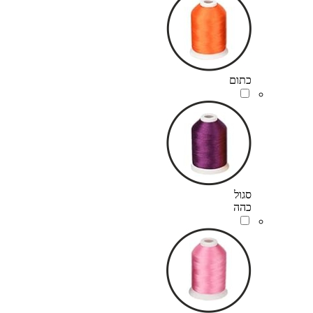
כתום
סגול
כהה