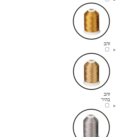
זהב
זהב
בהיר