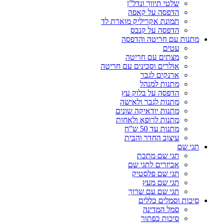
שלטי תיווך ונדל”ן
הדפסה על קאפה
תמונת אקריליק מוארת לד
הדפסה על קנבס
מתנות עם חריטה והדפסה
עטים
מצתים עם חריטה
אולרים וסכינים עם חריטה
ארנקים לגבר
מתנות למנהל
הדפסה על בלוק עץ
מתנות לגבר ולאישה
מתנות יודאיקה שונים
מתנות לרופא ולאחות
מתנות עד 50 ש”ח
עיצוב החדר והבית
תגי שם
תגי שם מתכת
אביזרים לתגי שם
תגי שם פלסטיק
תגי שם מעץ
תגי שם עם שרוך
סיכות וסמלים כללים
סמל המדינה
סיכות כפתור