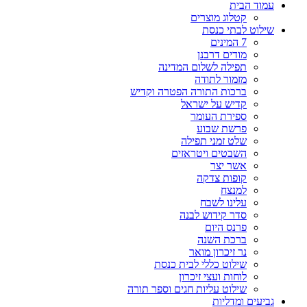
עמוד הבית
קטלוג מוצרים
שילוט לבתי כנסת
7 המינים
מודים דרבנן
תפילה לשלום המדינה
מזמור לתודה
ברכות התורה הפטרה וקדיש
קדיש על ישראל
ספירת העומר
פרשת שבוע
שלט זמני תפילה
השבטים ויטראזים
אשר יצר
קופות צדקה
למנצח
עלינו לשבח
סדר קידוש לבנה
פרנס היום
ברכת השנה
נר זיכרון מואר
שילוט כללי לבית כנסת
לוחות ועצי זיכרון
שילוט עליות חגים וספר תורה
גביעים ומדליות