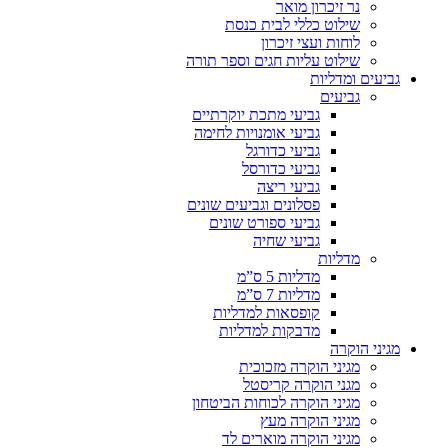
נר זיכרון מואר
שילוט כללי לבית כנסת
לוחות ועצי זיכרון
שילוט עליות חגים וספר תורה
גביעים ומדליות
גביעים
גביעי מתכת יוקרתיים
גביעי אומנויות לחימה
גביעי כדורגל
גביעי כדורסל
גביעי ריצה
פסלונים וגביעים שונים
גביעי ספורט שונים
גביעי שחיה
מדליות
מדליות 5 ס”מ
מדליות 7 ס”מ
קופסאות למדליות
מדבקות למדליות
מגיני הוקרה
מגיני הוקרה מזכוכית
מגני הוקרה קריסטל
מגיני הוקרה לכוחות הביטחון
מגיני הוקרה מעץ
מגיני הוקרה מוארים לד