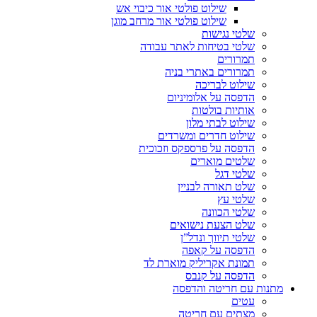
שילוט פולטי אור כיבוי אש
שילוט פולטי אור מרחב מוגן
שלטי נגישות
שלטי בטיחות לאתר עבודה
תמרורים
תמרורים באתרי בניה
שילוט לבריכה
הדפסה על אלומיניום
אותיות בולטות
שילוט לבתי מלון
שילוט חדרים ומשרדים
הדפסה על פרספקס וזכוכית
שלטים מוארים
שלטי דגל
שלט תאורה לבניין
שלטי עץ
שלטי הכוונה
שלט הצעת נישואים
שלטי תיווך ונדל”ן
הדפסה על קאפה
תמונת אקריליק מוארת לד
הדפסה על קנבס
מתנות עם חריטה והדפסה
עטים
מצתים עם חריטה