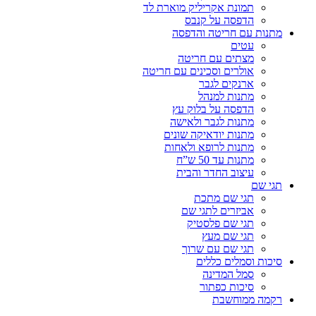
תמונת אקריליק מוארת לד
הדפסה על קנבס
מתנות עם חריטה והדפסה
עטים
מצתים עם חריטה
אולרים וסכינים עם חריטה
ארנקים לגבר
מתנות למנהל
הדפסה על בלוק עץ
מתנות לגבר ולאישה
מתנות יודאיקה שונים
מתנות לרופא ולאחות
מתנות עד 50 ש”ח
עיצוב החדר והבית
תגי שם
תגי שם מתכת
אביזרים לתגי שם
תגי שם פלסטיק
תגי שם מעץ
תגי שם עם שרוך
סיכות וסמלים כללים
סמל המדינה
סיכות כפתור
רקמה ממוחשבת