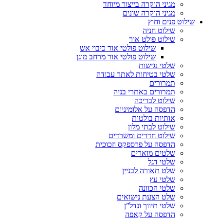
מגיני הוקרה בייצור מיוחד
מגיני הוקרה שונים
שילוט פנים וחוץ
שילוט חניה
שילוט פולט אור
שילוט פולטי אור כיבוי אש
שילוט פולטי אור מרחב מוגן
שלטי נגישות
שלטי בטיחות לאתר עבודה
תמרורים
תמרורים באתרי בניה
שילוט לבריכה
הדפסה על אלומיניום
אותיות בולטות
שילוט לבתי מלון
שילוט חדרים ומשרדים
הדפסה על פרספקס וזכוכית
שלטים מוארים
שלטי דגל
שלט תאורה לבניין
שלטי עץ
שלטי הכוונה
שלט הצעת נישואים
שלטי תיווך ונדל”ן
הדפסה על קאפה