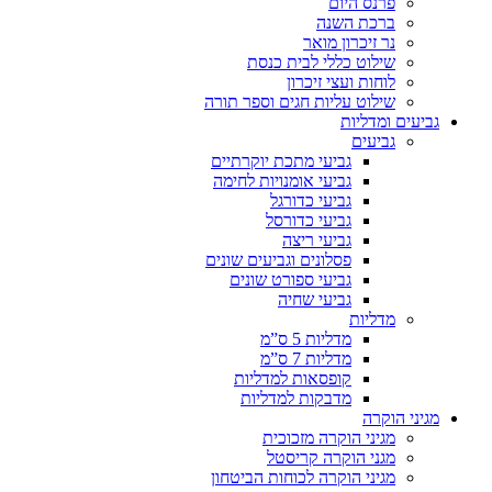
פרנס היום
ברכת השנה
נר זיכרון מואר
שילוט כללי לבית כנסת
לוחות ועצי זיכרון
שילוט עליות חגים וספר תורה
גביעים ומדליות
גביעים
גביעי מתכת יוקרתיים
גביעי אומנויות לחימה
גביעי כדורגל
גביעי כדורסל
גביעי ריצה
פסלונים וגביעים שונים
גביעי ספורט שונים
גביעי שחיה
מדליות
מדליות 5 ס”מ
מדליות 7 ס”מ
קופסאות למדליות
מדבקות למדליות
מגיני הוקרה
מגיני הוקרה מזכוכית
מגני הוקרה קריסטל
מגיני הוקרה לכוחות הביטחון