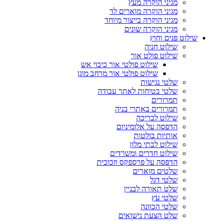
מגיני הוקרה מעץ
מגיני הוקרה מוארים לד
מגיני הוקרה בייצור מיוחד
מגיני הוקרה שונים
שילוט פנים וחוץ
שילוט חניה
שילוט פולט אור
שילוט פולטי אור כיבוי אש
שילוט פולטי אור מרחב מוגן
שלטי נגישות
שלטי בטיחות לאתר עבודה
תמרורים
תמרורים באתרי בניה
שילוט לבריכה
הדפסה על אלומיניום
אותיות בולטות
שילוט לבתי מלון
שילוט חדרים ומשרדים
הדפסה על פרספקס וזכוכית
שלטים מוארים
שלטי דגל
שלט תאורה לבניין
שלטי עץ
שלטי הכוונה
שלט הצעת נישואים