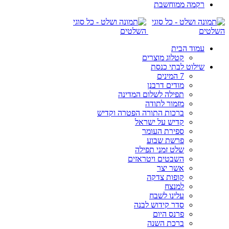
רקמה ממוחשבת
עמוד הבית
קטלוג מוצרים
שילוט לבתי כנסת
7 המינים
מודים דרבנן
תפילה לשלום המדינה
מזמור לתודה
ברכות התורה הפטרה וקדיש
קדיש על ישראל
ספירת העומר
פרשת שבוע
שלט זמני תפילה
השבטים ויטראזים
אשר יצר
קופות צדקה
למנצח
עלינו לשבח
סדר קידוש לבנה
פרנס היום
ברכת השנה