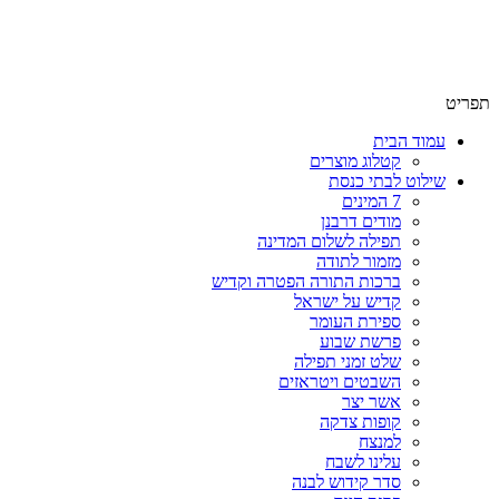
שימו לב האתר בבנייה. ישנם מוצרים ללא מחירים!
שימו לב האתר בבנייה. ישנם מוצרים ללא מחירים!
תפריט
עמוד הבית
קטלוג מוצרים
שילוט לבתי כנסת
7 המינים
מודים דרבנן
תפילה לשלום המדינה
מזמור לתודה
ברכות התורה הפטרה וקדיש
קדיש על ישראל
ספירת העומר
פרשת שבוע
שלט זמני תפילה
השבטים ויטראזים
אשר יצר
קופות צדקה
למנצח
עלינו לשבח
סדר קידוש לבנה