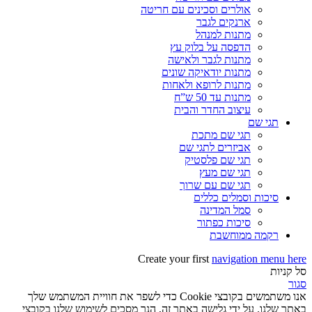
אולרים וסכינים עם חריטה
ארנקים לגבר
מתנות למנהל
הדפסה על בלוק עץ
מתנות לגבר ולאישה
מתנות יודאיקה שונים
מתנות לרופא ולאחות
מתנות עד 50 ש”ח
עיצוב החדר והבית
תגי שם
תגי שם מתכת
אביזרים לתגי שם
תגי שם פלסטיק
תגי שם מעץ
תגי שם עם שרוך
סיכות וסמלים כללים
סמל המדינה
סיכות כפתור
רקמה ממוחשבת
Create your first
navigation menu here
סל קניות
סגור
אנו משתמשים בקובצי Cookie כדי לשפר את חוויית המשתמש שלך
באתר שלנו. על ידי גלישה באתר זה, הנך מסכים לשימוש שלנו בקובצי