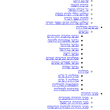
פרנס היום
ברכת השנה
נר זיכרון מואר
שילוט כללי לבית כנסת
לוחות ועצי זיכרון
שילוט עליות חגים וספר תורה
גביעים ומדליות
גביעים
גביעי מתכת יוקרתיים
גביעי אומנויות לחימה
גביעי כדורגל
גביעי כדורסל
גביעי ריצה
פסלונים וגביעים שונים
גביעי ספורט שונים
גביעי שחיה
מדליות
מדליות 5 ס”מ
מדליות 7 ס”מ
קופסאות למדליות
מדבקות למדליות
מגיני הוקרה
מגיני הוקרה מזכוכית
מגני הוקרה קריסטל
מגיני הוקרה לכוחות הביטחון