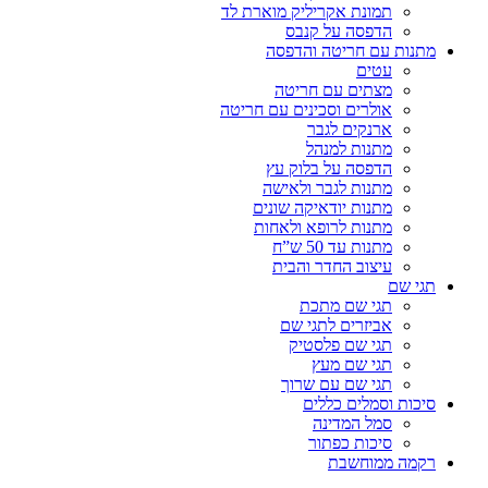
תמונת אקריליק מוארת לד
הדפסה על קנבס
מתנות עם חריטה והדפסה
עטים
מצתים עם חריטה
אולרים וסכינים עם חריטה
ארנקים לגבר
מתנות למנהל
הדפסה על בלוק עץ
מתנות לגבר ולאישה
מתנות יודאיקה שונים
מתנות לרופא ולאחות
מתנות עד 50 ש”ח
עיצוב החדר והבית
תגי שם
תגי שם מתכת
אביזרים לתגי שם
תגי שם פלסטיק
תגי שם מעץ
תגי שם עם שרוך
סיכות וסמלים כללים
סמל המדינה
סיכות כפתור
רקמה ממוחשבת