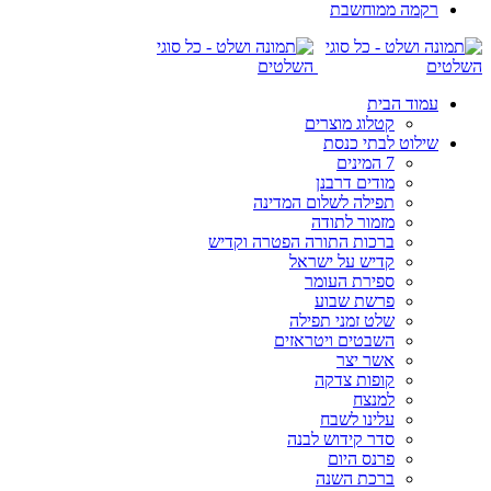
רקמה ממוחשבת
עמוד הבית
קטלוג מוצרים
שילוט לבתי כנסת
7 המינים
מודים דרבנן
תפילה לשלום המדינה
מזמור לתודה
ברכות התורה הפטרה וקדיש
קדיש על ישראל
ספירת העומר
פרשת שבוע
שלט זמני תפילה
השבטים ויטראזים
אשר יצר
קופות צדקה
למנצח
עלינו לשבח
סדר קידוש לבנה
פרנס היום
ברכת השנה