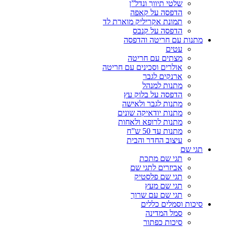
שלטי תיווך ונדל”ן
הדפסה על קאפה
תמונת אקריליק מוארת לד
הדפסה על קנבס
מתנות עם חריטה והדפסה
עטים
מצתים עם חריטה
אולרים וסכינים עם חריטה
ארנקים לגבר
מתנות למנהל
הדפסה על בלוק עץ
מתנות לגבר ולאישה
מתנות יודאיקה שונים
מתנות לרופא ולאחות
מתנות עד 50 ש”ח
עיצוב החדר והבית
תגי שם
תגי שם מתכת
אביזרים לתגי שם
תגי שם פלסטיק
תגי שם מעץ
תגי שם עם שרוך
סיכות וסמלים כללים
סמל המדינה
סיכות כפתור