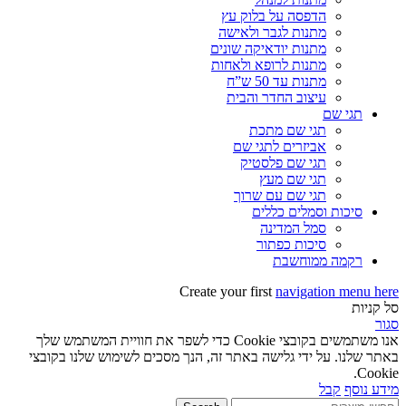
הדפסה על בלוק עץ
מתנות לגבר ולאישה
מתנות יודאיקה שונים
מתנות לרופא ולאחות
מתנות עד 50 ש”ח
עיצוב החדר והבית
תגי שם
תגי שם מתכת
אביזרים לתגי שם
תגי שם פלסטיק
תגי שם מעץ
תגי שם עם שרוך
סיכות וסמלים כללים
סמל המדינה
סיכות כפתור
רקמה ממוחשבת
Create your first
navigation menu here
סל קניות
סגור
אנו משתמשים בקובצי Cookie כדי לשפר את חוויית המשתמש שלך
באתר שלנו. על ידי גלישה באתר זה, הנך מסכים לשימוש שלנו בקובצי
Cookie.
מידע נוסף
קבל