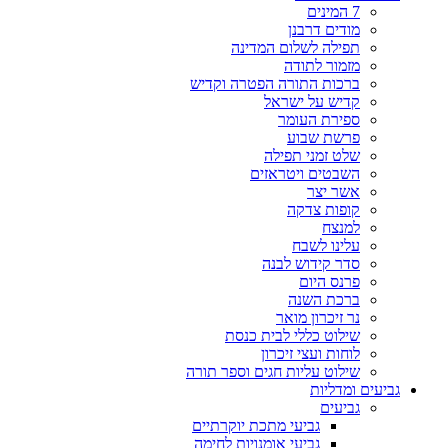
7 המינים
מודים דרבנן
תפילה לשלום המדינה
מזמור לתודה
ברכות התורה הפטרה וקדיש
קדיש על ישראל
ספירת העומר
פרשת שבוע
שלט זמני תפילה
השבטים ויטראזים
אשר יצר
קופות צדקה
למנצח
עלינו לשבח
סדר קידוש לבנה
פרנס היום
ברכת השנה
נר זיכרון מואר
שילוט כללי לבית כנסת
לוחות ועצי זיכרון
שילוט עליות חגים וספר תורה
גביעים ומדליות
גביעים
גביעי מתכת יוקרתיים
גביעי אומנויות לחימה