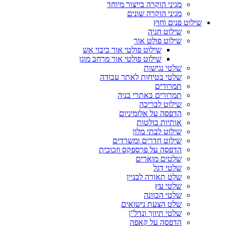
מגיני הוקרה בייצור מיוחד
מגיני הוקרה שונים
שילוט פנים וחוץ
שילוט חניה
שילוט פולט אור
שילוט פולטי אור כיבוי אש
שילוט פולטי אור מרחב מוגן
שלטי נגישות
שלטי בטיחות לאתר עבודה
תמרורים
תמרורים באתרי בניה
שילוט לבריכה
הדפסה על אלומיניום
אותיות בולטות
שילוט לבתי מלון
שילוט חדרים ומשרדים
הדפסה על פרספקס וזכוכית
שלטים מוארים
שלטי דגל
שלט תאורה לבניין
שלטי עץ
שלטי הכוונה
שלט הצעת נישואים
שלטי תיווך ונדל”ן
הדפסה על קאפה