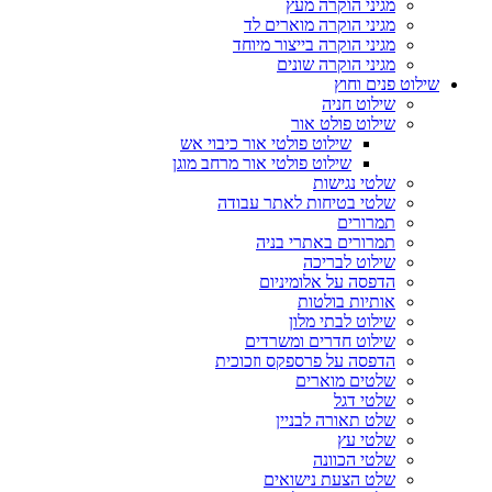
מגיני הוקרה מעץ
מגיני הוקרה מוארים לד
מגיני הוקרה בייצור מיוחד
מגיני הוקרה שונים
שילוט פנים וחוץ
שילוט חניה
שילוט פולט אור
שילוט פולטי אור כיבוי אש
שילוט פולטי אור מרחב מוגן
שלטי נגישות
שלטי בטיחות לאתר עבודה
תמרורים
תמרורים באתרי בניה
שילוט לבריכה
הדפסה על אלומיניום
אותיות בולטות
שילוט לבתי מלון
שילוט חדרים ומשרדים
הדפסה על פרספקס וזכוכית
שלטים מוארים
שלטי דגל
שלט תאורה לבניין
שלטי עץ
שלטי הכוונה
שלט הצעת נישואים