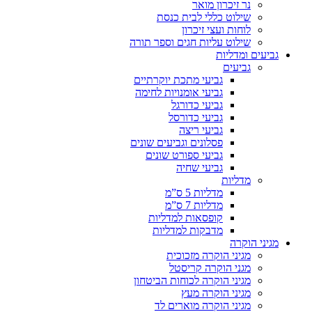
נר זיכרון מואר
שילוט כללי לבית כנסת
לוחות ועצי זיכרון
שילוט עליות חגים וספר תורה
גביעים ומדליות
גביעים
גביעי מתכת יוקרתיים
גביעי אומנויות לחימה
גביעי כדורגל
גביעי כדורסל
גביעי ריצה
פסלונים וגביעים שונים
גביעי ספורט שונים
גביעי שחיה
מדליות
מדליות 5 ס”מ
מדליות 7 ס”מ
קופסאות למדליות
מדבקות למדליות
מגיני הוקרה
מגיני הוקרה מזכוכית
מגני הוקרה קריסטל
מגיני הוקרה לכוחות הביטחון
מגיני הוקרה מעץ
מגיני הוקרה מוארים לד