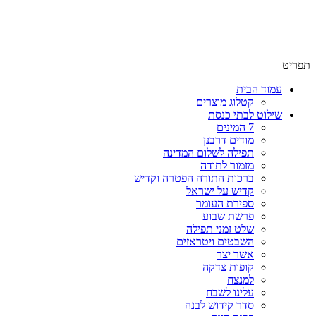
שימו לב האתר בבנייה. ישנם מוצרים ללא מחירים!
שימו לב האתר בבנייה. ישנם מוצרים ללא מחירים!
תפריט
עמוד הבית
קטלוג מוצרים
שילוט לבתי כנסת
7 המינים
מודים דרבנן
תפילה לשלום המדינה
מזמור לתודה
ברכות התורה הפטרה וקדיש
קדיש על ישראל
ספירת העומר
פרשת שבוע
שלט זמני תפילה
השבטים ויטראזים
אשר יצר
קופות צדקה
למנצח
עלינו לשבח
סדר קידוש לבנה