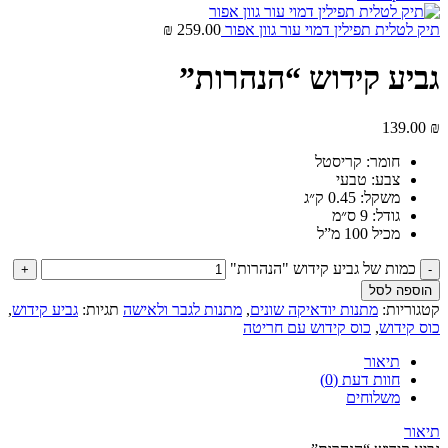
תיק לטלית תפילין דמוי עור גוון אפור
259.00
₪
גביע קידוש “הנהרות”
139.00
₪
חומר:
קריסטל
צבע:
טבעי
משקל:
0.45 ק״ג
גודל:
9 ס״מ
מכיל 100 מ”ל
כמות של גביע קידוש "הנהרות"
הוספה לסל
קטגוריות:
מתנות יודאיקה שונים
,
מתנות לגבר ולאישה
תגיות:
גביע קידוש
,
כוס קידוש
,
כוס קידוש עם חריטה
תיאור
חוות דעת (0)
משלוחים
תיאור