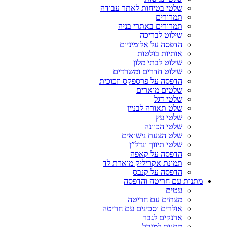
שלטי בטיחות לאתר עבודה
תמרורים
תמרורים באתרי בניה
שילוט לבריכה
הדפסה על אלומיניום
אותיות בולטות
שילוט לבתי מלון
שילוט חדרים ומשרדים
הדפסה על פרספקס וזכוכית
שלטים מוארים
שלטי דגל
שלט תאורה לבניין
שלטי עץ
שלטי הכוונה
שלט הצעת נישואים
שלטי תיווך ונדל”ן
הדפסה על קאפה
תמונת אקריליק מוארת לד
הדפסה על קנבס
מתנות עם חריטה והדפסה
עטים
מצתים עם חריטה
אולרים וסכינים עם חריטה
ארנקים לגבר
מתנות למנהל