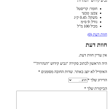
גביע קידוש “הנהרות”
חומר:
קריסטל
צבע:
טבעי
משקל:
0.45 ק״ג
גודל:
9 ס״מ
מכיל 100 מ”ל
חוות דעת (0)
חוות דעת
אין עדיין חוות דעת.
היה הראשון לכתוב סקירה “גביע קידוש “הנהרות””
האימייל לא יוצג באתר.
שדות החובה מסומנים
*
הדירוג שלך
*
הביקורת שלך
*