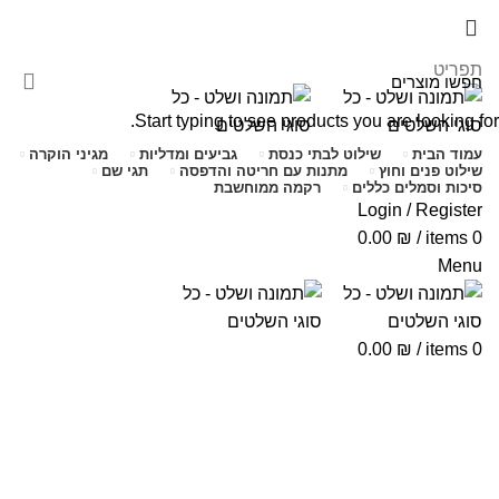
שימו לב האתר בבנייה. ישנם מוצרים ללא מחירים!
שימו לב האתר בבנייה. ישנם מוצרים ללא מחירים!
תפריט
Start typing to see products you are looking for.
עמוד הבית
שילוט לבתי כנסת
גביעים ומדליות
מגיני הוקרה
שילוט פנים וחוץ
מתנות עם חריטה והדפסה
תגי שם
סיכות וסמלים כללים
רקמה ממוחשבת
Login / Register
0.00
₪
/
items
0
Menu
0.00
₪
/
items
0
Click to enlarge