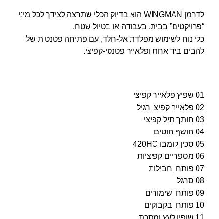
לדרמן WINGMAN הוא בדיוק הכלי שתרצה לצידך לכל מיני
“פרויקטים” בבית, בעבודה או בטיול שטח.
כלי נוח לשימוש מפלדת אל-חלד, עם פתיחה פטנטית של
להבים ביד אחת ופלאייר פטנטי-קפיצי.
01 שפיץ פלאייר קפיצי
02 פלאייר קפיצי רגיל
03 חותך תיל קפיצי
04 חושף חוטים
05 סכין קומבו 420HC
06 מספריים קפיציות
07 פותחן חבילות
08 סרגל
09 פותחן שימורים
10 פותחן בקבוקים
11 שופין לעץ ומתכת