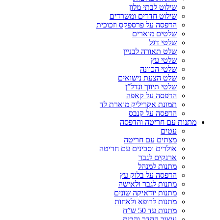
שילוט לבתי מלון
שילוט חדרים ומשרדים
הדפסה על פרספקס וזכוכית
שלטים מוארים
שלטי דגל
שלט תאורה לבניין
שלטי עץ
שלטי הכוונה
שלט הצעת נישואים
שלטי תיווך ונדל”ן
הדפסה על קאפה
תמונת אקריליק מוארת לד
הדפסה על קנבס
מתנות עם חריטה והדפסה
עטים
מצתים עם חריטה
אולרים וסכינים עם חריטה
ארנקים לגבר
מתנות למנהל
הדפסה על בלוק עץ
מתנות לגבר ולאישה
מתנות יודאיקה שונים
מתנות לרופא ולאחות
מתנות עד 50 ש”ח
עיצוב החדר והבית