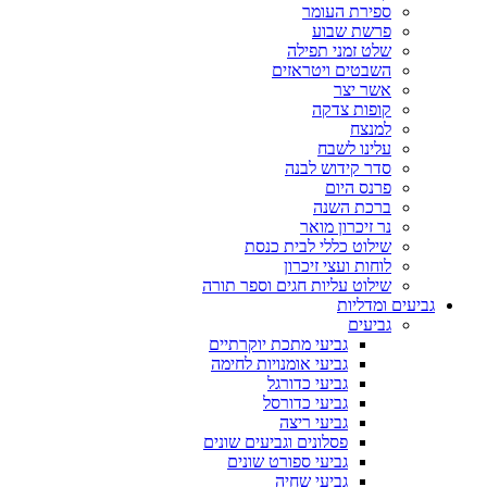
ספירת העומר
פרשת שבוע
שלט זמני תפילה
השבטים ויטראזים
אשר יצר
קופות צדקה
למנצח
עלינו לשבח
סדר קידוש לבנה
פרנס היום
ברכת השנה
נר זיכרון מואר
שילוט כללי לבית כנסת
לוחות ועצי זיכרון
שילוט עליות חגים וספר תורה
גביעים ומדליות
גביעים
גביעי מתכת יוקרתיים
גביעי אומנויות לחימה
גביעי כדורגל
גביעי כדורסל
גביעי ריצה
פסלונים וגביעים שונים
גביעי ספורט שונים
גביעי שחיה