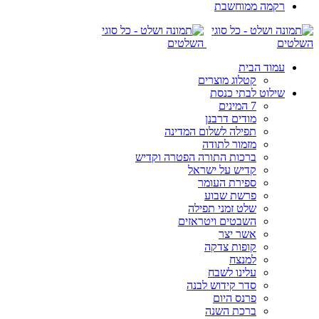
רקמה ממוחשבת
עמוד הבית
קטלוג מוצרים
שילוט לבתי כנסת
7 המינים
מודים דרבנן
תפילה לשלום המדינה
מזמור לתודה
ברכות התורה הפטרה וקדיש
קדיש על ישראל
ספירת העומר
פרשת שבוע
שלט זמני תפילה
השבטים ויטראזים
אשר יצר
קופות צדקה
למנצח
עלינו לשבח
סדר קידוש לבנה
פרנס היום
ברכת השנה