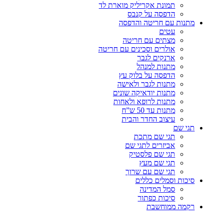
תמונת אקריליק מוארת לד
הדפסה על קנבס
מתנות עם חריטה והדפסה
עטים
מצתים עם חריטה
אולרים וסכינים עם חריטה
ארנקים לגבר
מתנות למנהל
הדפסה על בלוק עץ
מתנות לגבר ולאישה
מתנות יודאיקה שונים
מתנות לרופא ולאחות
מתנות עד 50 ש”ח
עיצוב החדר והבית
תגי שם
תגי שם מתכת
אביזרים לתגי שם
תגי שם פלסטיק
תגי שם מעץ
תגי שם עם שרוך
סיכות וסמלים כללים
סמל המדינה
סיכות כפתור
רקמה ממוחשבת