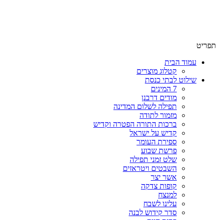
שימו לב האתר בבנייה. ישנם מוצרים ללא מחירים!
שימו לב האתר בבנייה. ישנם מוצרים ללא מחירים!
תפריט
עמוד הבית
קטלוג מוצרים
שילוט לבתי כנסת
7 המינים
מודים דרבנן
תפילה לשלום המדינה
מזמור לתודה
ברכות התורה הפטרה וקדיש
קדיש על ישראל
ספירת העומר
פרשת שבוע
שלט זמני תפילה
השבטים ויטראזים
אשר יצר
קופות צדקה
למנצח
עלינו לשבח
סדר קידוש לבנה