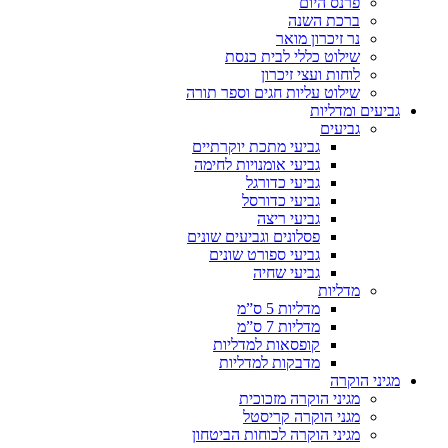
פרנס היום
ברכת השנה
נר זיכרון מואר
שילוט כללי לבית כנסת
לוחות ועצי זיכרון
שילוט עליות חגים וספר תורה
גביעים ומדליות
גביעים
גביעי מתכת יוקרתיים
גביעי אומנויות לחימה
גביעי כדורגל
גביעי כדורסל
גביעי ריצה
פסלונים וגביעים שונים
גביעי ספורט שונים
גביעי שחיה
מדליות
מדליות 5 ס”מ
מדליות 7 ס”מ
קופסאות למדליות
מדבקות למדליות
מגיני הוקרה
מגיני הוקרה מזכוכית
מגני הוקרה קריסטל
מגיני הוקרה לכוחות הביטחון