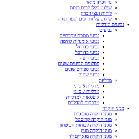
נר זיכרון מואר
שילוט כללי לבית כנסת
לוחות ועצי זיכרון
שילוט עליות חגים וספר תורה
גביעים ומדליות
גביעים
גביעי מתכת יוקרתיים
גביעי אומנויות לחימה
גביעי כדורגל
גביעי כדורסל
גביעי ריצה
פסלונים וגביעים שונים
גביעי ספורט שונים
גביעי שחיה
מדליות
מדליות 5 ס”מ
מדליות 7 ס”מ
קופסאות למדליות
מדבקות למדליות
מגיני הוקרה
מגיני הוקרה מזכוכית
מגני הוקרה קריסטל
מגיני הוקרה לכוחות הביטחון
מגיני הוקרה מעץ
מגיני הוקרה מוארים לד