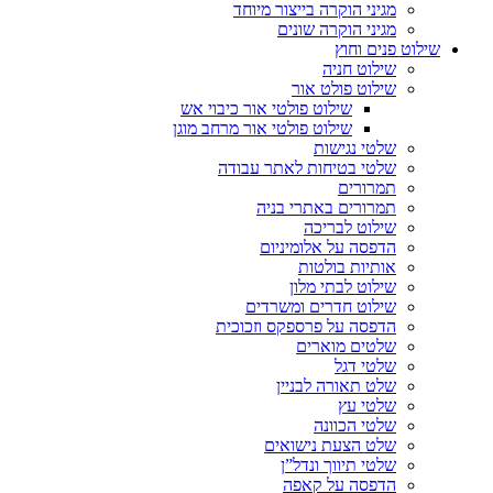
מגיני הוקרה בייצור מיוחד
מגיני הוקרה שונים
שילוט פנים וחוץ
שילוט חניה
שילוט פולט אור
שילוט פולטי אור כיבוי אש
שילוט פולטי אור מרחב מוגן
שלטי נגישות
שלטי בטיחות לאתר עבודה
תמרורים
תמרורים באתרי בניה
שילוט לבריכה
הדפסה על אלומיניום
אותיות בולטות
שילוט לבתי מלון
שילוט חדרים ומשרדים
הדפסה על פרספקס וזכוכית
שלטים מוארים
שלטי דגל
שלט תאורה לבניין
שלטי עץ
שלטי הכוונה
שלט הצעת נישואים
שלטי תיווך ונדל”ן
הדפסה על קאפה