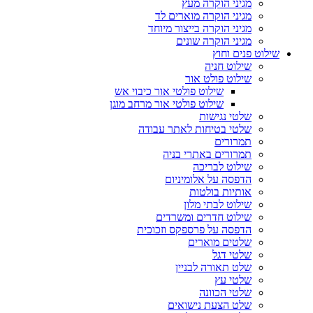
מגיני הוקרה מעץ
מגיני הוקרה מוארים לד
מגיני הוקרה בייצור מיוחד
מגיני הוקרה שונים
שילוט פנים וחוץ
שילוט חניה
שילוט פולט אור
שילוט פולטי אור כיבוי אש
שילוט פולטי אור מרחב מוגן
שלטי נגישות
שלטי בטיחות לאתר עבודה
תמרורים
תמרורים באתרי בניה
שילוט לבריכה
הדפסה על אלומיניום
אותיות בולטות
שילוט לבתי מלון
שילוט חדרים ומשרדים
הדפסה על פרספקס וזכוכית
שלטים מוארים
שלטי דגל
שלט תאורה לבניין
שלטי עץ
שלטי הכוונה
שלט הצעת נישואים