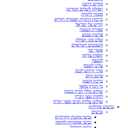
מודים דרבנן
תפילה לשלום המדינה
מזמור לתודה
ברכות התורה הפטרה וקדיש
קדיש על ישראל
ספירת העומר
פרשת שבוע
שלט זמני תפילה
השבטים ויטראזים
אשר יצר
קופות צדקה
למנצח
עלינו לשבח
סדר קידוש לבנה
פרנס היום
ברכת השנה
נר זיכרון מואר
שילוט כללי לבית כנסת
לוחות ועצי זיכרון
שילוט עליות חגים וספר תורה
גביעים ומדליות
גביעים
גביעי מתכת יוקרתיים
גביעי אומנויות לחימה
גביעי כדורגל