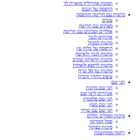
תמונת אקריליק מוארת לד
הדפסה על קנבס
מתנות עם חריטה והדפסה
עטים
מצתים עם חריטה
אולרים וסכינים עם חריטה
ארנקים לגבר
מתנות למנהל
הדפסה על בלוק עץ
מתנות לגבר ולאישה
מתנות יודאיקה שונים
מתנות לרופא ולאחות
מתנות עד 50 ש”ח
עיצוב החדר והבית
תגי שם
תגי שם מתכת
אביזרים לתגי שם
תגי שם פלסטיק
תגי שם מעץ
תגי שם עם שרוך
סיכות וסמלים כללים
סמל המדינה
סיכות כפתור
רקמה ממוחשבת