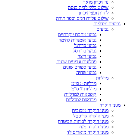
נר זיכרון מואר
שילוט כללי לבית כנסת
לוחות ועצי זיכרון
שילוט עליות חגים וספר תורה
גביעים ומדליות
גביעים
גביעי מתכת יוקרתיים
גביעי אומנויות לחימה
גביעי כדורגל
גביעי כדורסל
גביעי ריצה
פסלונים וגביעים שונים
גביעי ספורט שונים
גביעי שחיה
מדליות
מדליות 5 ס”מ
מדליות 7 ס”מ
קופסאות למדליות
מדבקות למדליות
מגיני הוקרה
מגיני הוקרה מזכוכית
מגני הוקרה קריסטל
מגיני הוקרה לכוחות הביטחון
מגיני הוקרה מעץ
מגיני הוקרה מוארים לד