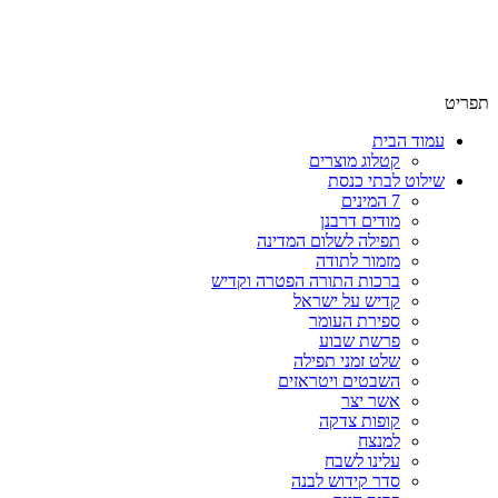
שימו לב האתר בבנייה. ישנם מוצרים ללא מחירים!
שימו לב האתר בבנייה. ישנם מוצרים ללא מחירים!
תפריט
עמוד הבית
קטלוג מוצרים
שילוט לבתי כנסת
7 המינים
מודים דרבנן
תפילה לשלום המדינה
מזמור לתודה
ברכות התורה הפטרה וקדיש
קדיש על ישראל
ספירת העומר
פרשת שבוע
שלט זמני תפילה
השבטים ויטראזים
אשר יצר
קופות צדקה
למנצח
עלינו לשבח
סדר קידוש לבנה