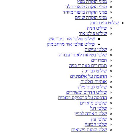
מגיני הוקרה מעץ
מגיני הוקרה מוארים לד
מגיני הוקרה בייצור מיוחד
מגיני הוקרה שונים
שילוט פנים וחוץ
שילוט חניה
שילוט פולט אור
שילוט פולטי אור כיבוי אש
שילוט פולטי אור מרחב מוגן
שלטי נגישות
שלטי בטיחות לאתר עבודה
תמרורים
תמרורים באתרי בניה
שילוט לבריכה
הדפסה על אלומיניום
אותיות בולטות
שילוט לבתי מלון
שילוט חדרים ומשרדים
הדפסה על פרספקס וזכוכית
שלטים מוארים
שלטי דגל
שלט תאורה לבניין
שלטי עץ
שלטי הכוונה
שלט הצעת נישואים