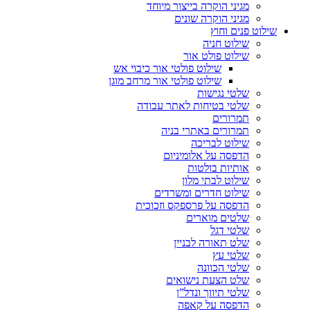
מגיני הוקרה בייצור מיוחד
מגיני הוקרה שונים
שילוט פנים וחוץ
שילוט חניה
שילוט פולט אור
שילוט פולטי אור כיבוי אש
שילוט פולטי אור מרחב מוגן
שלטי נגישות
שלטי בטיחות לאתר עבודה
תמרורים
תמרורים באתרי בניה
שילוט לבריכה
הדפסה על אלומיניום
אותיות בולטות
שילוט לבתי מלון
שילוט חדרים ומשרדים
הדפסה על פרספקס וזכוכית
שלטים מוארים
שלטי דגל
שלט תאורה לבניין
שלטי עץ
שלטי הכוונה
שלט הצעת נישואים
שלטי תיווך ונדל”ן
הדפסה על קאפה