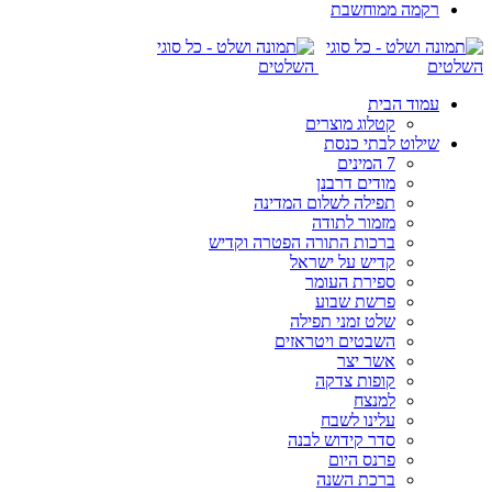
רקמה ממוחשבת
עמוד הבית
קטלוג מוצרים
שילוט לבתי כנסת
7 המינים
מודים דרבנן
תפילה לשלום המדינה
מזמור לתודה
ברכות התורה הפטרה וקדיש
קדיש על ישראל
ספירת העומר
פרשת שבוע
שלט זמני תפילה
השבטים ויטראזים
אשר יצר
קופות צדקה
למנצח
עלינו לשבח
סדר קידוש לבנה
פרנס היום
ברכת השנה