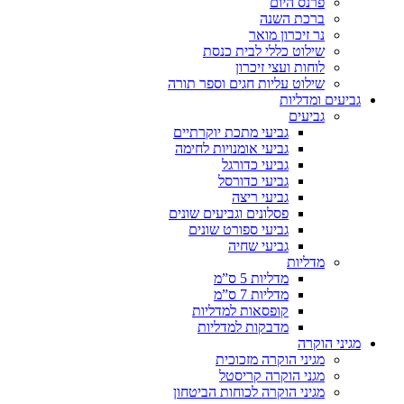
פרנס היום
ברכת השנה
נר זיכרון מואר
שילוט כללי לבית כנסת
לוחות ועצי זיכרון
שילוט עליות חגים וספר תורה
גביעים ומדליות
גביעים
גביעי מתכת יוקרתיים
גביעי אומנויות לחימה
גביעי כדורגל
גביעי כדורסל
גביעי ריצה
פסלונים וגביעים שונים
גביעי ספורט שונים
גביעי שחיה
מדליות
מדליות 5 ס”מ
מדליות 7 ס”מ
קופסאות למדליות
מדבקות למדליות
מגיני הוקרה
מגיני הוקרה מזכוכית
מגני הוקרה קריסטל
מגיני הוקרה לכוחות הביטחון