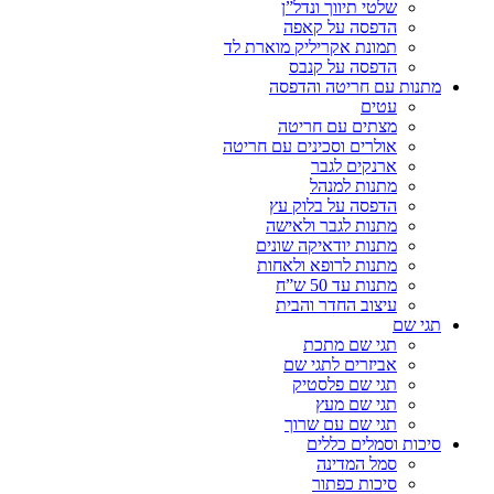
שלטי תיווך ונדל”ן
הדפסה על קאפה
תמונת אקריליק מוארת לד
הדפסה על קנבס
מתנות עם חריטה והדפסה
עטים
מצתים עם חריטה
אולרים וסכינים עם חריטה
ארנקים לגבר
מתנות למנהל
הדפסה על בלוק עץ
מתנות לגבר ולאישה
מתנות יודאיקה שונים
מתנות לרופא ולאחות
מתנות עד 50 ש”ח
עיצוב החדר והבית
תגי שם
תגי שם מתכת
אביזרים לתגי שם
תגי שם פלסטיק
תגי שם מעץ
תגי שם עם שרוך
סיכות וסמלים כללים
סמל המדינה
סיכות כפתור