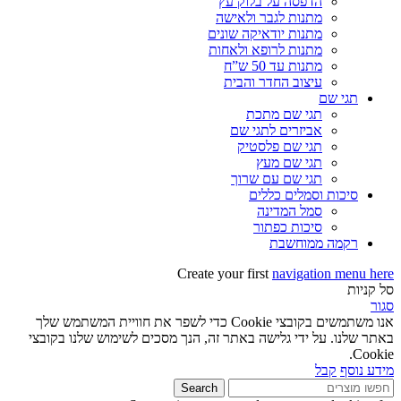
הדפסה על בלוק עץ
מתנות לגבר ולאישה
מתנות יודאיקה שונים
מתנות לרופא ולאחות
מתנות עד 50 ש”ח
עיצוב החדר והבית
תגי שם
תגי שם מתכת
אביזרים לתגי שם
תגי שם פלסטיק
תגי שם מעץ
תגי שם עם שרוך
סיכות וסמלים כללים
סמל המדינה
סיכות כפתור
רקמה ממוחשבת
Create your first
navigation menu here
סל קניות
סגור
אנו משתמשים בקובצי Cookie כדי לשפר את חוויית המשתמש שלך
באתר שלנו. על ידי גלישה באתר זה, הנך מסכים לשימוש שלנו בקובצי
Cookie.
מידע נוסף
קבל
Search