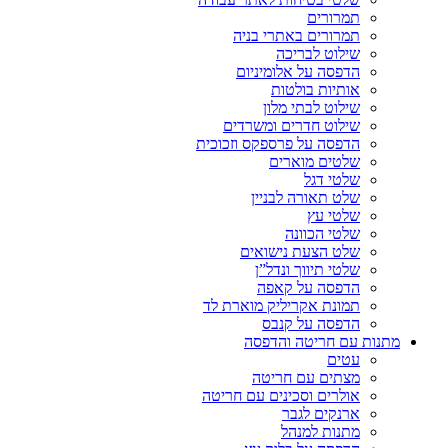
תמרורים
תמרורים באתרי בניה
שילוט לבריכה
הדפסה על אלומיניום
אותיות בולטות
שילוט לבתי מלון
שילוט חדרים ומשרדים
הדפסה על פרספקס וזכוכית
שלטים מוארים
שלטי דגל
שלט תאורה לבניין
שלטי עץ
שלטי הכוונה
שלט הצעת נישואים
שלטי תיווך ונדל”ן
הדפסה על קאפה
תמונת אקריליק מוארת לד
הדפסה על קנבס
מתנות עם חריטה והדפסה
עטים
מצתים עם חריטה
אולרים וסכינים עם חריטה
ארנקים לגבר
מתנות למנהל