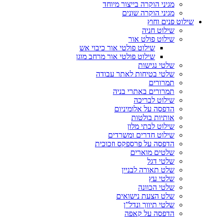
מגיני הוקרה בייצור מיוחד
מגיני הוקרה שונים
שילוט פנים וחוץ
שילוט חניה
שילוט פולט אור
שילוט פולטי אור כיבוי אש
שילוט פולטי אור מרחב מוגן
שלטי נגישות
שלטי בטיחות לאתר עבודה
תמרורים
תמרורים באתרי בניה
שילוט לבריכה
הדפסה על אלומיניום
אותיות בולטות
שילוט לבתי מלון
שילוט חדרים ומשרדים
הדפסה על פרספקס וזכוכית
שלטים מוארים
שלטי דגל
שלט תאורה לבניין
שלטי עץ
שלטי הכוונה
שלט הצעת נישואים
שלטי תיווך ונדל”ן
הדפסה על קאפה