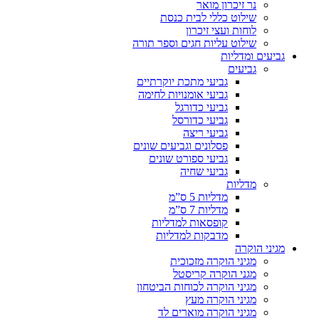
נר זיכרון מואר
שילוט כללי לבית כנסת
לוחות ועצי זיכרון
שילוט עליות חגים וספר תורה
גביעים ומדליות
גביעים
גביעי מתכת יוקרתיים
גביעי אומנויות לחימה
גביעי כדורגל
גביעי כדורסל
גביעי ריצה
פסלונים וגביעים שונים
גביעי ספורט שונים
גביעי שחיה
מדליות
מדליות 5 ס”מ
מדליות 7 ס”מ
קופסאות למדליות
מדבקות למדליות
מגיני הוקרה
מגיני הוקרה מזכוכית
מגני הוקרה קריסטל
מגיני הוקרה לכוחות הביטחון
מגיני הוקרה מעץ
מגיני הוקרה מוארים לד