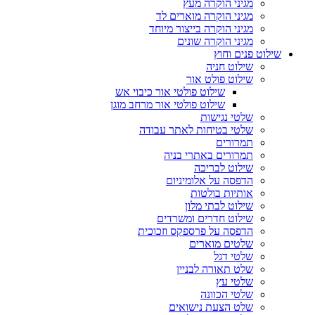
מגיני הוקרה מעץ
מגיני הוקרה מוארים לד
מגיני הוקרה בייצור מיוחד
מגיני הוקרה שונים
שילוט פנים וחוץ
שילוט חניה
שילוט פולט אור
שילוט פולטי אור כיבוי אש
שילוט פולטי אור מרחב מוגן
שלטי נגישות
שלטי בטיחות לאתר עבודה
תמרורים
תמרורים באתרי בניה
שילוט לבריכה
הדפסה על אלומיניום
אותיות בולטות
שילוט לבתי מלון
שילוט חדרים ומשרדים
הדפסה על פרספקס וזכוכית
שלטים מוארים
שלטי דגל
שלט תאורה לבניין
שלטי עץ
שלטי הכוונה
שלט הצעת נישואים