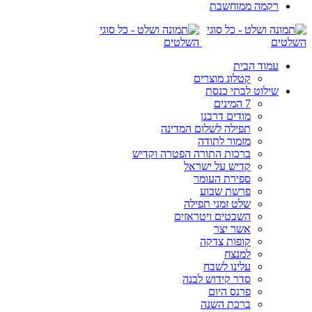
רקמה ממוחשבת
עמוד הבית
קטלוג מוצרים
שילוט לבתי כנסת
7 המינים
מודים דרבנן
תפילה לשלום המדינה
מזמור לתודה
ברכות התורה הפטרה וקדיש
קדיש על ישראל
ספירת העומר
פרשת שבוע
שלט זמני תפילה
השבטים ויטראזים
אשר יצר
קופות צדקה
למנצח
עלינו לשבח
סדר קידוש לבנה
פרנס היום
ברכת השנה