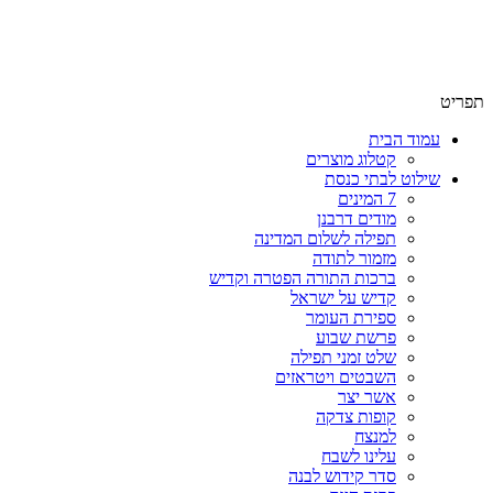
שימו לב האתר בבנייה. ישנם מוצרים ללא מחירים!
שימו לב האתר בבנייה. ישנם מוצרים ללא מחירים!
תפריט
עמוד הבית
קטלוג מוצרים
שילוט לבתי כנסת
7 המינים
מודים דרבנן
תפילה לשלום המדינה
מזמור לתודה
ברכות התורה הפטרה וקדיש
קדיש על ישראל
ספירת העומר
פרשת שבוע
שלט זמני תפילה
השבטים ויטראזים
אשר יצר
קופות צדקה
למנצח
עלינו לשבח
סדר קידוש לבנה