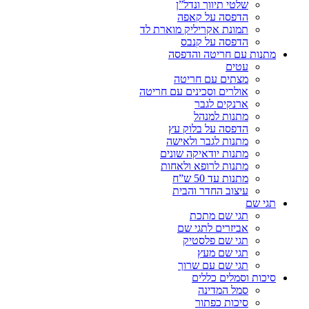
שלטי תיווך ונדל”ן
הדפסה על קאפה
תמונת אקריליק מוארת לד
הדפסה על קנבס
מתנות עם חריטה והדפסה
עטים
מצתים עם חריטה
אולרים וסכינים עם חריטה
ארנקים לגבר
מתנות למנהל
הדפסה על בלוק עץ
מתנות לגבר ולאישה
מתנות יודאיקה שונים
מתנות לרופא ולאחות
מתנות עד 50 ש”ח
עיצוב החדר והבית
תגי שם
תגי שם מתכת
אביזרים לתגי שם
תגי שם פלסטיק
תגי שם מעץ
תגי שם עם שרוך
סיכות וסמלים כללים
סמל המדינה
סיכות כפתור