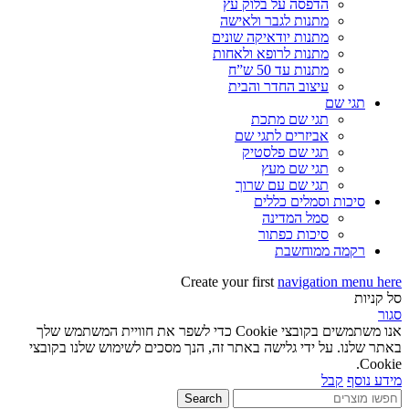
הדפסה על בלוק עץ
מתנות לגבר ולאישה
מתנות יודאיקה שונים
מתנות לרופא ולאחות
מתנות עד 50 ש”ח
עיצוב החדר והבית
תגי שם
תגי שם מתכת
אביזרים לתגי שם
תגי שם פלסטיק
תגי שם מעץ
תגי שם עם שרוך
סיכות וסמלים כללים
סמל המדינה
סיכות כפתור
רקמה ממוחשבת
Create your first
navigation menu here
סל קניות
סגור
אנו משתמשים בקובצי Cookie כדי לשפר את חוויית המשתמש שלך
באתר שלנו. על ידי גלישה באתר זה, הנך מסכים לשימוש שלנו בקובצי
Cookie.
מידע נוסף
קבל
Search