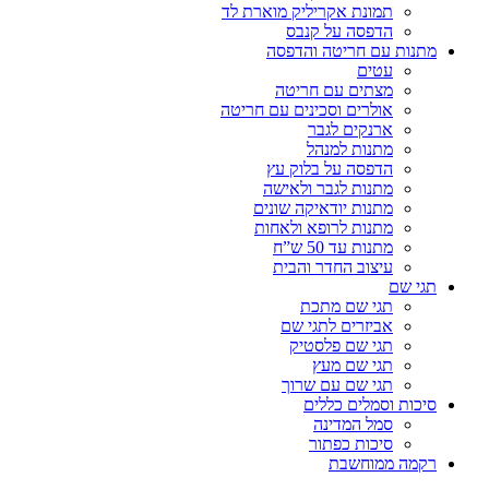
תמונת אקריליק מוארת לד
הדפסה על קנבס
מתנות עם חריטה והדפסה
עטים
מצתים עם חריטה
אולרים וסכינים עם חריטה
ארנקים לגבר
מתנות למנהל
הדפסה על בלוק עץ
מתנות לגבר ולאישה
מתנות יודאיקה שונים
מתנות לרופא ולאחות
מתנות עד 50 ש”ח
עיצוב החדר והבית
תגי שם
תגי שם מתכת
אביזרים לתגי שם
תגי שם פלסטיק
תגי שם מעץ
תגי שם עם שרוך
סיכות וסמלים כללים
סמל המדינה
סיכות כפתור
רקמה ממוחשבת