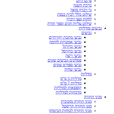
פרנס היום
ברכת השנה
נר זיכרון מואר
שילוט כללי לבית כנסת
לוחות ועצי זיכרון
שילוט עליות חגים וספר תורה
גביעים ומדליות
גביעים
גביעי מתכת יוקרתיים
גביעי אומנויות לחימה
גביעי כדורגל
גביעי כדורסל
גביעי ריצה
פסלונים וגביעים שונים
גביעי ספורט שונים
גביעי שחיה
מדליות
מדליות 5 ס”מ
מדליות 7 ס”מ
קופסאות למדליות
מדבקות למדליות
מגיני הוקרה
מגיני הוקרה מזכוכית
מגני הוקרה קריסטל
מגיני הוקרה לכוחות הביטחון