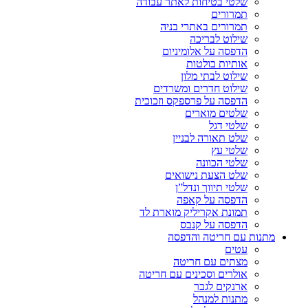
שלטי בטיחות לאתר עבודה
תמרורים
תמרורים באתרי בניה
שילוט לבריכה
הדפסה על אלומיניום
אותיות בולטות
שילוט לבתי מלון
שילוט חדרים ומשרדים
הדפסה על פרספקס וזכוכית
שלטים מוארים
שלטי דגל
שלט תאורה לבניין
שלטי עץ
שלטי הכוונה
שלט הצעת נישואים
שלטי תיווך ונדל”ן
הדפסה על קאפה
תמונת אקריליק מוארת לד
הדפסה על קנבס
מתנות עם חריטה והדפסה
עטים
מצתים עם חריטה
אולרים וסכינים עם חריטה
ארנקים לגבר
מתנות למנהל