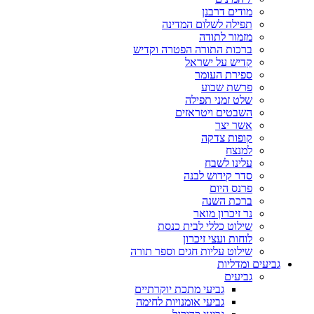
מודים דרבנן
תפילה לשלום המדינה
מזמור לתודה
ברכות התורה הפטרה וקדיש
קדיש על ישראל
ספירת העומר
פרשת שבוע
שלט זמני תפילה
השבטים ויטראזים
אשר יצר
קופות צדקה
למנצח
עלינו לשבח
סדר קידוש לבנה
פרנס היום
ברכת השנה
נר זיכרון מואר
שילוט כללי לבית כנסת
לוחות ועצי זיכרון
שילוט עליות חגים וספר תורה
גביעים ומדליות
גביעים
גביעי מתכת יוקרתיים
גביעי אומנויות לחימה