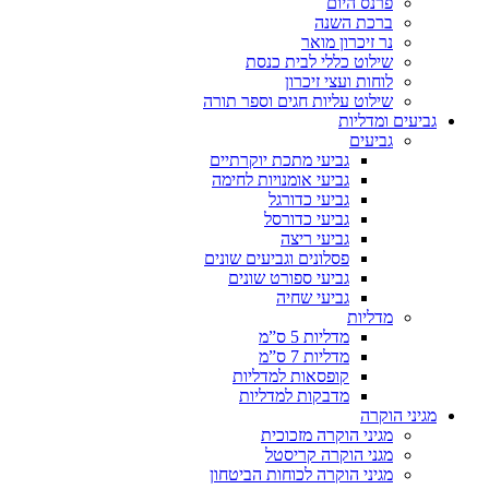
פרנס היום
ברכת השנה
נר זיכרון מואר
שילוט כללי לבית כנסת
לוחות ועצי זיכרון
שילוט עליות חגים וספר תורה
גביעים ומדליות
גביעים
גביעי מתכת יוקרתיים
גביעי אומנויות לחימה
גביעי כדורגל
גביעי כדורסל
גביעי ריצה
פסלונים וגביעים שונים
גביעי ספורט שונים
גביעי שחיה
מדליות
מדליות 5 ס”מ
מדליות 7 ס”מ
קופסאות למדליות
מדבקות למדליות
מגיני הוקרה
מגיני הוקרה מזכוכית
מגני הוקרה קריסטל
מגיני הוקרה לכוחות הביטחון