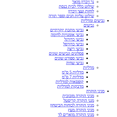
נר זיכרון מואר
שילוט כללי לבית כנסת
לוחות ועצי זיכרון
שילוט עליות חגים וספר תורה
גביעים ומדליות
גביעים
גביעי מתכת יוקרתיים
גביעי אומנויות לחימה
גביעי כדורגל
גביעי כדורסל
גביעי ריצה
פסלונים וגביעים שונים
גביעי ספורט שונים
גביעי שחיה
מדליות
מדליות 5 ס”מ
מדליות 7 ס”מ
קופסאות למדליות
מדבקות למדליות
מגיני הוקרה
מגיני הוקרה מזכוכית
מגני הוקרה קריסטל
מגיני הוקרה לכוחות הביטחון
מגיני הוקרה מעץ
מגיני הוקרה מוארים לד