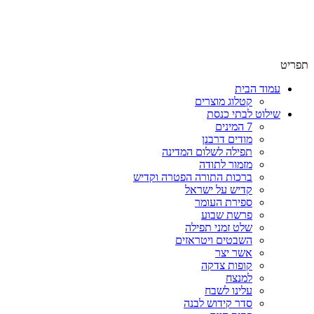
תפריט
עמוד הבית
קטלוג מוצרים
שילוט לבתי כנסת
7 המינים
מודים דרבנן
תפילה לשלום המדינה
מזמור לתודה
ברכות התורה הפטרה וקדיש
קדיש על ישראל
ספירת העומר
פרשת שבוע
שלט זמני תפילה
השבטים ויטראזים
אשר יצר
קופות צדקה
למנצח
עלינו לשבח
סדר קידוש לבנה