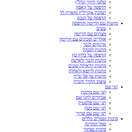
שלטי תיווך ונדל”ן
הדפסה על קאפה
תמונת אקריליק מוארת לד
הדפסה על קנבס
מתנות עם חריטה והדפסה
עטים
מצתים עם חריטה
אולרים וסכינים עם חריטה
ארנקים לגבר
מתנות למנהל
הדפסה על בלוק עץ
מתנות לגבר ולאישה
מתנות יודאיקה שונים
מתנות לרופא ולאחות
מתנות עד 50 ש”ח
עיצוב החדר והבית
תגי שם
תגי שם מתכת
אביזרים לתגי שם
תגי שם פלסטיק
תגי שם מעץ
תגי שם עם שרוך
סיכות וסמלים כללים
סמל המדינה
סיכות כפתור