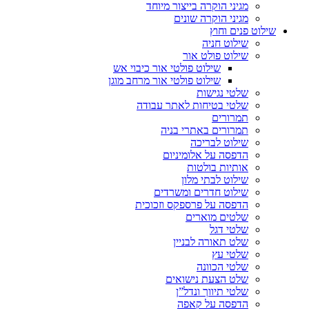
מגיני הוקרה בייצור מיוחד
מגיני הוקרה שונים
שילוט פנים וחוץ
שילוט חניה
שילוט פולט אור
שילוט פולטי אור כיבוי אש
שילוט פולטי אור מרחב מוגן
שלטי נגישות
שלטי בטיחות לאתר עבודה
תמרורים
תמרורים באתרי בניה
שילוט לבריכה
הדפסה על אלומיניום
אותיות בולטות
שילוט לבתי מלון
שילוט חדרים ומשרדים
הדפסה על פרספקס וזכוכית
שלטים מוארים
שלטי דגל
שלט תאורה לבניין
שלטי עץ
שלטי הכוונה
שלט הצעת נישואים
שלטי תיווך ונדל”ן
הדפסה על קאפה