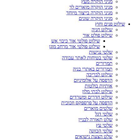
מגיני הוקרה מעץ
מגיני הוקרה מוארים לד
מגיני הוקרה בייצור מיוחד
מגיני הוקרה שונים
שילוט פנים וחוץ
שילוט חניה
שילוט פולט אור
שילוט פולטי אור כיבוי אש
שילוט פולטי אור מרחב מוגן
שלטי נגישות
שלטי בטיחות לאתר עבודה
תמרורים
תמרורים באתרי בניה
שילוט לבריכה
הדפסה על אלומיניום
אותיות בולטות
שילוט לבתי מלון
שילוט חדרים ומשרדים
הדפסה על פרספקס וזכוכית
שלטים מוארים
שלטי דגל
שלט תאורה לבניין
שלטי עץ
שלטי הכוונה
שלט הצעת נישואים