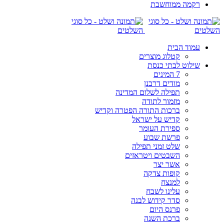
רקמה ממוחשבת
עמוד הבית
קטלוג מוצרים
שילוט לבתי כנסת
7 המינים
מודים דרבנן
תפילה לשלום המדינה
מזמור לתודה
ברכות התורה הפטרה וקדיש
קדיש על ישראל
ספירת העומר
פרשת שבוע
שלט זמני תפילה
השבטים ויטראזים
אשר יצר
קופות צדקה
למנצח
עלינו לשבח
סדר קידוש לבנה
פרנס היום
ברכת השנה