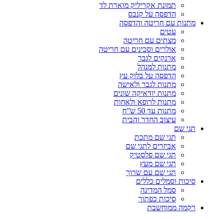
תמונת אקריליק מוארת לד
הדפסה על קנבס
מתנות עם חריטה והדפסה
עטים
מצתים עם חריטה
אולרים וסכינים עם חריטה
ארנקים לגבר
מתנות למנהל
הדפסה על בלוק עץ
מתנות לגבר ולאישה
מתנות יודאיקה שונים
מתנות לרופא ולאחות
מתנות עד 50 ש”ח
עיצוב החדר והבית
תגי שם
תגי שם מתכת
אביזרים לתגי שם
תגי שם פלסטיק
תגי שם מעץ
תגי שם עם שרוך
סיכות וסמלים כללים
סמל המדינה
סיכות כפתור
רקמה ממוחשבת