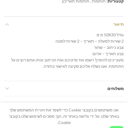
קטגוריות:
חותמות
,
חותמות תאריכון
תיאור
גודל 50X30 מ מ
2 שורות למעלה – תאריך – 2 שורות למטה
צבע כיתוב – שחור
צבע תאריך – אדום
מעוניינים להזמין? רשמו את פרטיכם ואת הכיתוב אותו אתם רוצים על
החותמת. ואנו נשלח אליכם סקיצה לאישור בחזרה.
משלוחים
אנו משתמשים בקובצי Cookie כדי לשפר את חוויית המשתמש שלך
באתר שלנו. על ידי גלישה באתר זה, הנך מסכים לשימוש שלנו בקובצי
Cookie.
כל הזכויות שמורות 2026 ל-תמונה ושלט ©