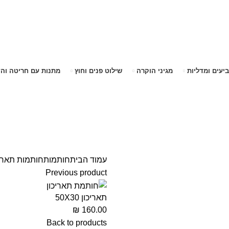
שימו לב האתר בבנייה. ישנם מוצרים ללא מחירים!
שימו לב האתר בבנייה. ישנם מוצרים ללא מחירים!
ביעים ומדליות
מגיני הוקרה
שילוט פנים וחוץ
מתנות עם חריטה וה
עמוד הבית
חותמות
חותמות תאריכ
Previous product
תאריכון 50X30
₪
160.00
Back to products