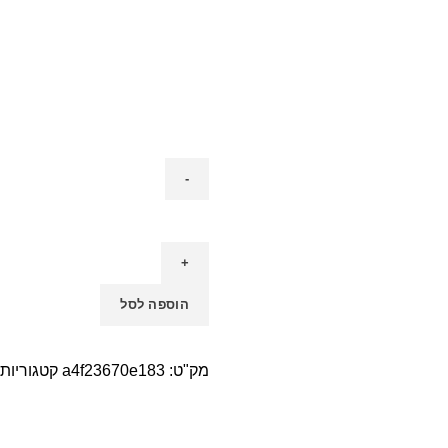
הוספה לסל
מק"ט:
a4f23670e183
קטגוריות