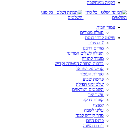
רקמה ממוחשבת
עמוד הבית
קטלוג מוצרים
שילוט לבתי כנסת
7 המינים
מודים דרבנן
תפילה לשלום המדינה
מזמור לתודה
ברכות התורה הפטרה וקדיש
קדיש על ישראל
ספירת העומר
פרשת שבוע
שלט זמני תפילה
השבטים ויטראזים
אשר יצר
קופות צדקה
למנצח
עלינו לשבח
סדר קידוש לבנה
פרנס היום
ברכת השנה