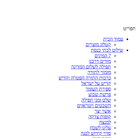
שימו לב האתר בבנייה. ישנם מוצרים ללא מחירים!
שימו לב האתר בבנייה. ישנם מוצרים ללא מחירים!
תפריט
עמוד הבית
קטלוג מוצרים
שילוט לבתי כנסת
7 המינים
מודים דרבנן
תפילה לשלום המדינה
מזמור לתודה
ברכות התורה הפטרה וקדיש
קדיש על ישראל
ספירת העומר
פרשת שבוע
שלט זמני תפילה
השבטים ויטראזים
אשר יצר
קופות צדקה
למנצח
עלינו לשבח
סדר קידוש לבנה