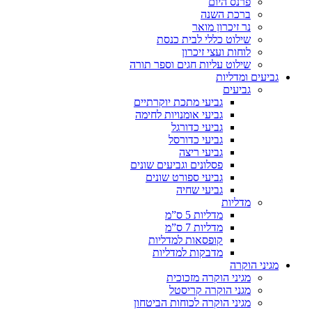
פרנס היום
ברכת השנה
נר זיכרון מואר
שילוט כללי לבית כנסת
לוחות ועצי זיכרון
שילוט עליות חגים וספר תורה
גביעים ומדליות
גביעים
גביעי מתכת יוקרתיים
גביעי אומנויות לחימה
גביעי כדורגל
גביעי כדורסל
גביעי ריצה
פסלונים וגביעים שונים
גביעי ספורט שונים
גביעי שחיה
מדליות
מדליות 5 ס”מ
מדליות 7 ס”מ
קופסאות למדליות
מדבקות למדליות
מגיני הוקרה
מגיני הוקרה מזכוכית
מגני הוקרה קריסטל
מגיני הוקרה לכוחות הביטחון