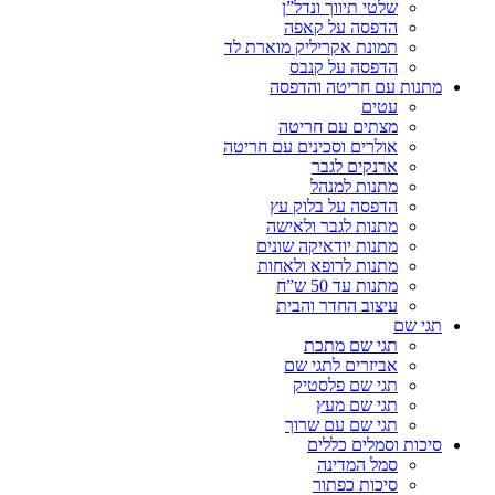
שלטי תיווך ונדל”ן
הדפסה על קאפה
תמונת אקריליק מוארת לד
הדפסה על קנבס
מתנות עם חריטה והדפסה
עטים
מצתים עם חריטה
אולרים וסכינים עם חריטה
ארנקים לגבר
מתנות למנהל
הדפסה על בלוק עץ
מתנות לגבר ולאישה
מתנות יודאיקה שונים
מתנות לרופא ולאחות
מתנות עד 50 ש”ח
עיצוב החדר והבית
תגי שם
תגי שם מתכת
אביזרים לתגי שם
תגי שם פלסטיק
תגי שם מעץ
תגי שם עם שרוך
סיכות וסמלים כללים
סמל המדינה
סיכות כפתור