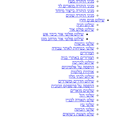
מגיני הוקרה מעץ
מגיני הוקרה מוארים לד
מגיני הוקרה בייצור מיוחד
מגיני הוקרה שונים
שילוט פנים וחוץ
שילוט חניה
שילוט פולט אור
שילוט פולטי אור כיבוי אש
שילוט פולטי אור מרחב מוגן
שלטי נגישות
שלטי בטיחות לאתר עבודה
תמרורים
תמרורים באתרי בניה
שילוט לבריכה
הדפסה על אלומיניום
אותיות בולטות
שילוט לבתי מלון
שילוט חדרים ומשרדים
הדפסה על פרספקס וזכוכית
שלטים מוארים
שלטי דגל
שלט תאורה לבניין
שלטי עץ
שלטי הכוונה
שלט הצעת נישואים