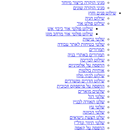
מגיני הוקרה בייצור מיוחד
מגיני הוקרה שונים
שילוט פנים וחוץ
שילוט חניה
שילוט פולט אור
שילוט פולטי אור כיבוי אש
שילוט פולטי אור מרחב מוגן
שלטי נגישות
שלטי בטיחות לאתר עבודה
תמרורים
תמרורים באתרי בניה
שילוט לבריכה
הדפסה על אלומיניום
אותיות בולטות
שילוט לבתי מלון
שילוט חדרים ומשרדים
הדפסה על פרספקס וזכוכית
שלטים מוארים
שלטי דגל
שלט תאורה לבניין
שלטי עץ
שלטי הכוונה
שלט הצעת נישואים
שלטי תיווך ונדל”ן
הדפסה על קאפה