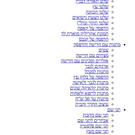
שלט תאורה לבניין
שלטי עץ
שלטי הכוונה
שלט הצעת נישואים
שלטי תיווך ונדל”ן
הדפסה על קאפה
תמונת אקריליק מוארת לד
הדפסה על קנבס
מתנות עם חריטה והדפסה
עטים
מצתים עם חריטה
אולרים וסכינים עם חריטה
ארנקים לגבר
מתנות למנהל
הדפסה על בלוק עץ
מתנות לגבר ולאישה
מתנות יודאיקה שונים
מתנות לרופא ולאחות
מתנות עד 50 ש”ח
עיצוב החדר והבית
תגי שם
תגי שם מתכת
אביזרים לתגי שם
תגי שם פלסטיק
תגי שם מעץ