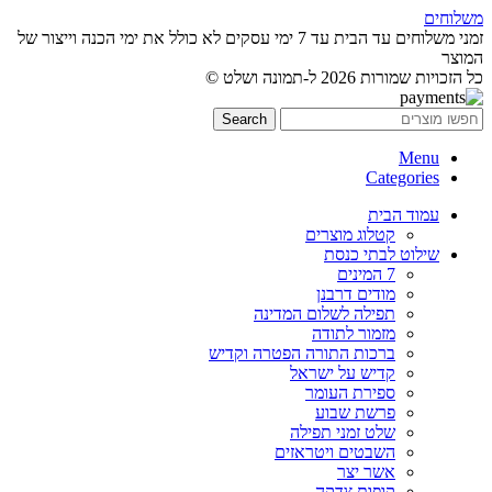
משלוחים
זמני משלוחים עד הבית עד 7 ימי עסקים לא כולל את ימי הכנה וייצור של
המוצר
כל הזכויות שמורות 2026 ל-תמונה ושלט ©
Search
Menu
Categories
עמוד הבית
קטלוג מוצרים
שילוט לבתי כנסת
7 המינים
מודים דרבנן
תפילה לשלום המדינה
מזמור לתודה
ברכות התורה הפטרה וקדיש
קדיש על ישראל
ספירת העומר
פרשת שבוע
שלט זמני תפילה
השבטים ויטראזים
אשר יצר
קופות צדקה