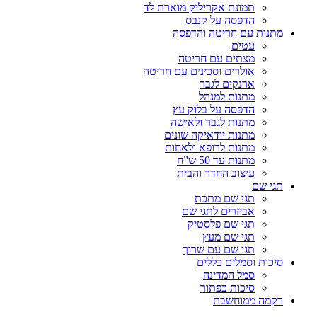
תמונת אקריליק מוארת לד
הדפסה על קנבס
מתנות עם חריטה והדפסה
עטים
מצתים עם חריטה
אולרים וסכינים עם חריטה
ארנקים לגבר
מתנות למנהל
הדפסה על בלוק עץ
מתנות לגבר ולאישה
מתנות יודאיקה שונים
מתנות לרופא ולאחות
מתנות עד 50 ש”ח
עיצוב החדר והבית
תגי שם
תגי שם מתכת
אביזרים לתגי שם
תגי שם פלסטיק
תגי שם מעץ
תגי שם עם שרוך
סיכות וסמלים כללים
סמל המדינה
סיכות כפתור
רקמה ממוחשבת