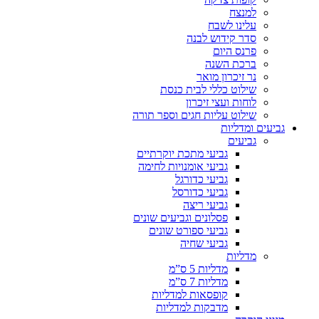
למנצח
עלינו לשבח
סדר קידוש לבנה
פרנס היום
ברכת השנה
נר זיכרון מואר
שילוט כללי לבית כנסת
לוחות ועצי זיכרון
שילוט עליות חגים וספר תורה
גביעים ומדליות
גביעים
גביעי מתכת יוקרתיים
גביעי אומנויות לחימה
גביעי כדורגל
גביעי כדורסל
גביעי ריצה
פסלונים וגביעים שונים
גביעי ספורט שונים
גביעי שחיה
מדליות
מדליות 5 ס”מ
מדליות 7 ס”מ
קופסאות למדליות
מדבקות למדליות