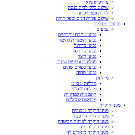
נר זיכרון מואר
שילוט כללי לבית כנסת
לוחות ועצי זיכרון
שילוט עליות חגים וספר תורה
גביעים ומדליות
גביעים
גביעי מתכת יוקרתיים
גביעי אומנויות לחימה
גביעי כדורגל
גביעי כדורסל
גביעי ריצה
פסלונים וגביעים שונים
גביעי ספורט שונים
גביעי שחיה
מדליות
מדליות 5 ס”מ
מדליות 7 ס”מ
קופסאות למדליות
מדבקות למדליות
מגיני הוקרה
מגיני הוקרה מזכוכית
מגני הוקרה קריסטל
מגיני הוקרה לכוחות הביטחון
מגיני הוקרה מעץ
מגיני הוקרה מוארים לד