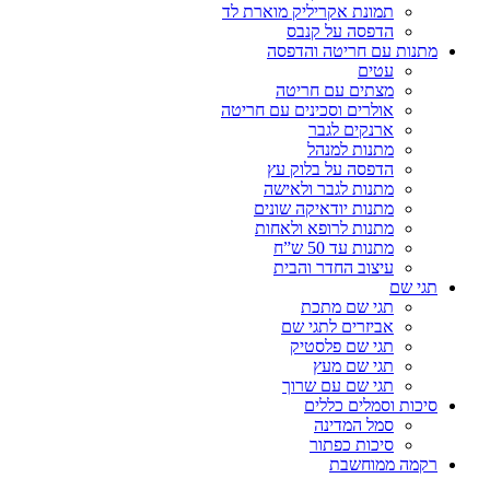
תמונת אקריליק מוארת לד
הדפסה על קנבס
מתנות עם חריטה והדפסה
עטים
מצתים עם חריטה
אולרים וסכינים עם חריטה
ארנקים לגבר
מתנות למנהל
הדפסה על בלוק עץ
מתנות לגבר ולאישה
מתנות יודאיקה שונים
מתנות לרופא ולאחות
מתנות עד 50 ש”ח
עיצוב החדר והבית
תגי שם
תגי שם מתכת
אביזרים לתגי שם
תגי שם פלסטיק
תגי שם מעץ
תגי שם עם שרוך
סיכות וסמלים כללים
סמל המדינה
סיכות כפתור
רקמה ממוחשבת