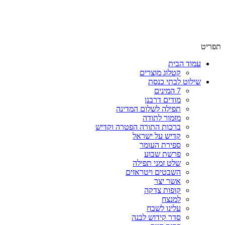
תפריט
עמוד הבית
קטלוג מוצרים
שילוט לבתי כנסת
7 המינים
מודים דרבנן
תפילה לשלום המדינה
מזמור לתודה
ברכות התורה הפטרה וקדיש
קדיש על ישראל
ספירת העומר
פרשת שבוע
שלט זמני תפילה
השבטים ויטראזים
אשר יצר
קופות צדקה
למנצח
עלינו לשבח
סדר קידוש לבנה