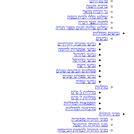
פרנס היום
ברכת השנה
נר זיכרון מואר
שילוט כללי לבית כנסת
לוחות ועצי זיכרון
שילוט עליות חגים וספר תורה
גביעים ומדליות
גביעים
גביעי מתכת יוקרתיים
גביעי אומנויות לחימה
גביעי כדורגל
גביעי כדורסל
גביעי ריצה
פסלונים וגביעים שונים
גביעי ספורט שונים
גביעי שחיה
מדליות
מדליות 5 ס”מ
מדליות 7 ס”מ
קופסאות למדליות
מדבקות למדליות
מגיני הוקרה
מגיני הוקרה מזכוכית
מגני הוקרה קריסטל
מגיני הוקרה לכוחות הביטחון