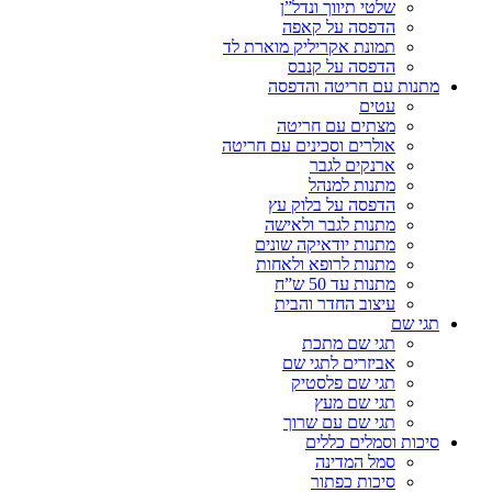
שלטי תיווך ונדל”ן
הדפסה על קאפה
תמונת אקריליק מוארת לד
הדפסה על קנבס
מתנות עם חריטה והדפסה
עטים
מצתים עם חריטה
אולרים וסכינים עם חריטה
ארנקים לגבר
מתנות למנהל
הדפסה על בלוק עץ
מתנות לגבר ולאישה
מתנות יודאיקה שונים
מתנות לרופא ולאחות
מתנות עד 50 ש”ח
עיצוב החדר והבית
תגי שם
תגי שם מתכת
אביזרים לתגי שם
תגי שם פלסטיק
תגי שם מעץ
תגי שם עם שרוך
סיכות וסמלים כללים
סמל המדינה
סיכות כפתור