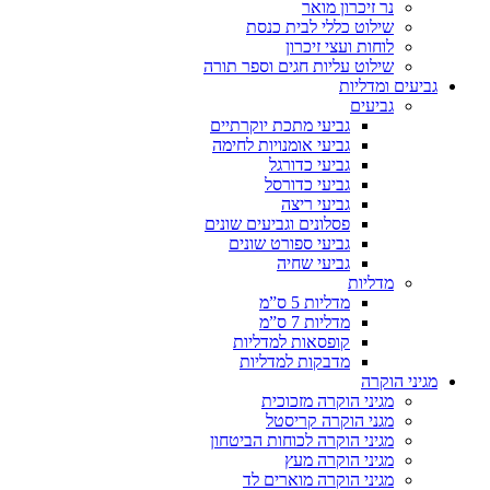
נר זיכרון מואר
שילוט כללי לבית כנסת
לוחות ועצי זיכרון
שילוט עליות חגים וספר תורה
גביעים ומדליות
גביעים
גביעי מתכת יוקרתיים
גביעי אומנויות לחימה
גביעי כדורגל
גביעי כדורסל
גביעי ריצה
פסלונים וגביעים שונים
גביעי ספורט שונים
גביעי שחיה
מדליות
מדליות 5 ס”מ
מדליות 7 ס”מ
קופסאות למדליות
מדבקות למדליות
מגיני הוקרה
מגיני הוקרה מזכוכית
מגני הוקרה קריסטל
מגיני הוקרה לכוחות הביטחון
מגיני הוקרה מעץ
מגיני הוקרה מוארים לד