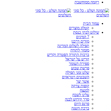
רקמה ממוחשבת
עמוד הבית
קטלוג מוצרים
שילוט לבתי כנסת
7 המינים
מודים דרבנן
תפילה לשלום המדינה
מזמור לתודה
ברכות התורה הפטרה וקדיש
קדיש על ישראל
ספירת העומר
פרשת שבוע
שלט זמני תפילה
השבטים ויטראזים
אשר יצר
קופות צדקה
למנצח
עלינו לשבח
סדר קידוש לבנה
פרנס היום
ברכת השנה