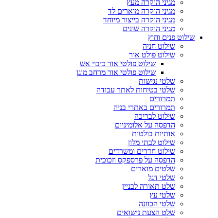
מגיני הוקרה מעץ
מגיני הוקרה מוארים לד
מגיני הוקרה בייצור מיוחד
מגיני הוקרה שונים
שילוט פנים וחוץ
שילוט חניה
שילוט פולט אור
שילוט פולטי אור כיבוי אש
שילוט פולטי אור מרחב מוגן
שלטי נגישות
שלטי בטיחות לאתר עבודה
תמרורים
תמרורים באתרי בניה
שילוט לבריכה
הדפסה על אלומיניום
אותיות בולטות
שילוט לבתי מלון
שילוט חדרים ומשרדים
הדפסה על פרספקס וזכוכית
שלטים מוארים
שלטי דגל
שלט תאורה לבניין
שלטי עץ
שלטי הכוונה
שלט הצעת נישואים