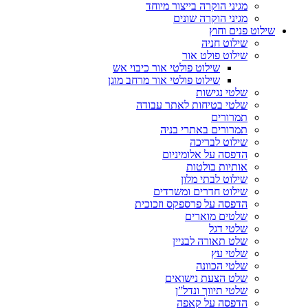
מגיני הוקרה בייצור מיוחד
מגיני הוקרה שונים
שילוט פנים וחוץ
שילוט חניה
שילוט פולט אור
שילוט פולטי אור כיבוי אש
שילוט פולטי אור מרחב מוגן
שלטי נגישות
שלטי בטיחות לאתר עבודה
תמרורים
תמרורים באתרי בניה
שילוט לבריכה
הדפסה על אלומיניום
אותיות בולטות
שילוט לבתי מלון
שילוט חדרים ומשרדים
הדפסה על פרספקס וזכוכית
שלטים מוארים
שלטי דגל
שלט תאורה לבניין
שלטי עץ
שלטי הכוונה
שלט הצעת נישואים
שלטי תיווך ונדל”ן
הדפסה על קאפה