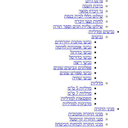
פרנס היום
ברכת השנה
נר זיכרון מואר
שילוט כללי לבית כנסת
לוחות ועצי זיכרון
שילוט עליות חגים וספר תורה
גביעים ומדליות
גביעים
גביעי מתכת יוקרתיים
גביעי אומנויות לחימה
גביעי כדורגל
גביעי כדורסל
גביעי ריצה
פסלונים וגביעים שונים
גביעי ספורט שונים
גביעי שחיה
מדליות
מדליות 5 ס”מ
מדליות 7 ס”מ
קופסאות למדליות
מדבקות למדליות
מגיני הוקרה
מגיני הוקרה מזכוכית
מגני הוקרה קריסטל
מגיני הוקרה לכוחות הביטחון