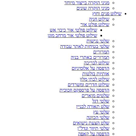
מגיני הוקרה בייצור מיוחד
מגיני הוקרה שונים
שילוט פנים וחוץ
שילוט חניה
שילוט פולט אור
שילוט פולטי אור כיבוי אש
שילוט פולטי אור מרחב מוגן
שלטי נגישות
שלטי בטיחות לאתר עבודה
תמרורים
תמרורים באתרי בניה
שילוט לבריכה
הדפסה על אלומיניום
אותיות בולטות
שילוט לבתי מלון
שילוט חדרים ומשרדים
הדפסה על פרספקס וזכוכית
שלטים מוארים
שלטי דגל
שלט תאורה לבניין
שלטי עץ
שלטי הכוונה
שלט הצעת נישואים
שלטי תיווך ונדל”ן
הדפסה על קאפה