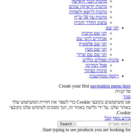
מתנות לגבר ולאישה
מתנות יודאיקה שונים
מתנות לרופא ולאחות
מתנות עד 50 ש”ח
עיצוב החדר והבית
תגי שם
תגי שם מתכת
אביזרים לתגי שם
תגי שם פלסטיק
תגי שם מעץ
תגי שם עם שרוך
סיכות וסמלים כללים
סמל המדינה
סיכות כפתור
רקמה ממוחשבת
Create your first
navigation menu here
סל קניות
סגור
אנו משתמשים בקובצי Cookie כדי לשפר את חוויית המשתמש שלך
באתר שלנו. על ידי גלישה באתר זה, הנך מסכים לשימוש שלנו בקובצי
Cookie.
מידע נוסף
קבל
Search
Start typing to see products you are looking for.