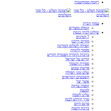
רקמה ממוחשבת
עמוד הבית
קטלוג מוצרים
שילוט לבתי כנסת
7 המינים
מודים דרבנן
תפילה לשלום המדינה
מזמור לתודה
ברכות התורה הפטרה וקדיש
קדיש על ישראל
ספירת העומר
פרשת שבוע
שלט זמני תפילה
השבטים ויטראזים
אשר יצר
קופות צדקה
למנצח
עלינו לשבח
סדר קידוש לבנה
פרנס היום
ברכת השנה