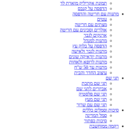
תמונת אקריליק מוארת לד
הדפסה על קנבס
מתנות עם חריטה והדפסה
עטים
מצתים עם חריטה
אולרים וסכינים עם חריטה
ארנקים לגבר
מתנות למנהל
הדפסה על בלוק עץ
מתנות לגבר ולאישה
מתנות יודאיקה שונים
מתנות לרופא ולאחות
מתנות עד 50 ש”ח
עיצוב החדר והבית
תגי שם
תגי שם מתכת
אביזרים לתגי שם
תגי שם פלסטיק
תגי שם מעץ
תגי שם עם שרוך
סיכות וסמלים כללים
סמל המדינה
סיכות כפתור
רקמה ממוחשבת