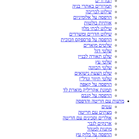
תמרורים
תמרורים באתרי בניה
שילוט לבריכה
הדפסה על אלומיניום
אותיות בולטות
שילוט לבתי מלון
שילוט חדרים ומשרדים
הדפסה על פרספקס וזכוכית
שלטים מוארים
שלטי דגל
שלט תאורה לבניין
שלטי עץ
שלטי הכוונה
שלט הצעת נישואים
שלטי תיווך ונדל”ן
הדפסה על קאפה
תמונת אקריליק מוארת לד
הדפסה על קנבס
מתנות עם חריטה והדפסה
עטים
מצתים עם חריטה
אולרים וסכינים עם חריטה
ארנקים לגבר
מתנות למנהל
הדפסה על בלוק עץ