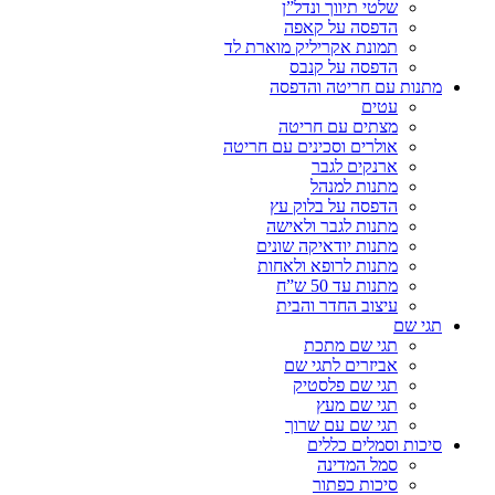
שלטי תיווך ונדל”ן
הדפסה על קאפה
תמונת אקריליק מוארת לד
הדפסה על קנבס
מתנות עם חריטה והדפסה
עטים
מצתים עם חריטה
אולרים וסכינים עם חריטה
ארנקים לגבר
מתנות למנהל
הדפסה על בלוק עץ
מתנות לגבר ולאישה
מתנות יודאיקה שונים
מתנות לרופא ולאחות
מתנות עד 50 ש”ח
עיצוב החדר והבית
תגי שם
תגי שם מתכת
אביזרים לתגי שם
תגי שם פלסטיק
תגי שם מעץ
תגי שם עם שרוך
סיכות וסמלים כללים
סמל המדינה
סיכות כפתור