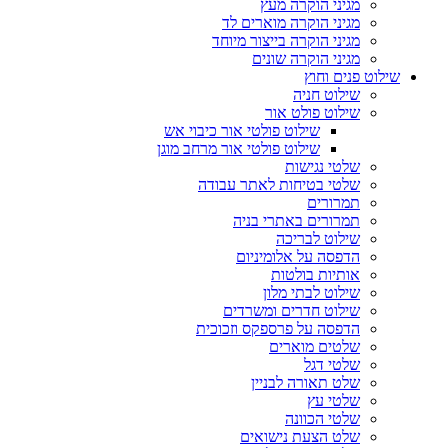
מגיני הוקרה מעץ
מגיני הוקרה מוארים לד
מגיני הוקרה בייצור מיוחד
מגיני הוקרה שונים
שילוט פנים וחוץ
שילוט חניה
שילוט פולט אור
שילוט פולטי אור כיבוי אש
שילוט פולטי אור מרחב מוגן
שלטי נגישות
שלטי בטיחות לאתר עבודה
תמרורים
תמרורים באתרי בניה
שילוט לבריכה
הדפסה על אלומיניום
אותיות בולטות
שילוט לבתי מלון
שילוט חדרים ומשרדים
הדפסה על פרספקס וזכוכית
שלטים מוארים
שלטי דגל
שלט תאורה לבניין
שלטי עץ
שלטי הכוונה
שלט הצעת נישואים