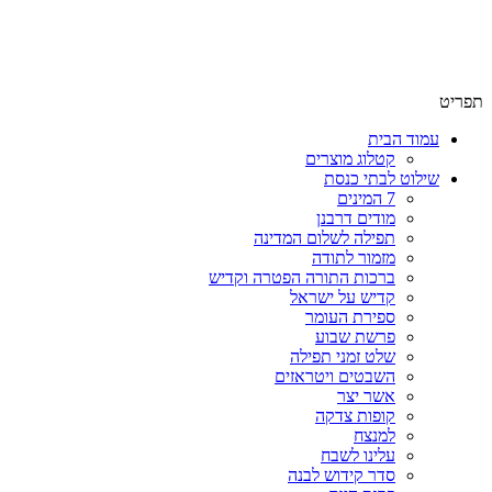
שימו לב האתר בבנייה. ישנם מוצרים ללא מחירים!
שימו לב האתר בבנייה. ישנם מוצרים ללא מחירים!
תפריט
עמוד הבית
קטלוג מוצרים
שילוט לבתי כנסת
7 המינים
מודים דרבנן
תפילה לשלום המדינה
מזמור לתודה
ברכות התורה הפטרה וקדיש
קדיש על ישראל
ספירת העומר
פרשת שבוע
שלט זמני תפילה
השבטים ויטראזים
אשר יצר
קופות צדקה
למנצח
עלינו לשבח
סדר קידוש לבנה