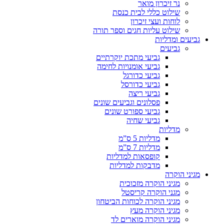
נר זיכרון מואר
שילוט כללי לבית כנסת
לוחות ועצי זיכרון
שילוט עליות חגים וספר תורה
גביעים ומדליות
גביעים
גביעי מתכת יוקרתיים
גביעי אומנויות לחימה
גביעי כדורגל
גביעי כדורסל
גביעי ריצה
פסלונים וגביעים שונים
גביעי ספורט שונים
גביעי שחיה
מדליות
מדליות 5 ס”מ
מדליות 7 ס”מ
קופסאות למדליות
מדבקות למדליות
מגיני הוקרה
מגיני הוקרה מזכוכית
מגני הוקרה קריסטל
מגיני הוקרה לכוחות הביטחון
מגיני הוקרה מעץ
מגיני הוקרה מוארים לד