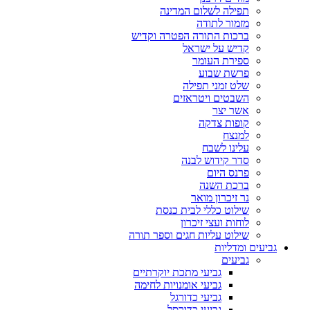
תפילה לשלום המדינה
מזמור לתודה
ברכות התורה הפטרה וקדיש
קדיש על ישראל
ספירת העומר
פרשת שבוע
שלט זמני תפילה
השבטים ויטראזים
אשר יצר
קופות צדקה
למנצח
עלינו לשבח
סדר קידוש לבנה
פרנס היום
ברכת השנה
נר זיכרון מואר
שילוט כללי לבית כנסת
לוחות ועצי זיכרון
שילוט עליות חגים וספר תורה
גביעים ומדליות
גביעים
גביעי מתכת יוקרתיים
גביעי אומנויות לחימה
גביעי כדורגל
גביעי כדורסל