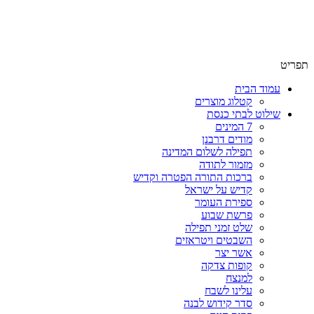
תפריט
עמוד הבית
קטלוג מוצרים
שילוט לבתי כנסת
7 המינים
מודים דרבנן
תפילה לשלום המדינה
מזמור לתודה
ברכות התורה הפטרה וקדיש
קדיש על ישראל
ספירת העומר
פרשת שבוע
שלט זמני תפילה
השבטים ויטראזים
אשר יצר
קופות צדקה
למנצח
עלינו לשבח
סדר קידוש לבנה