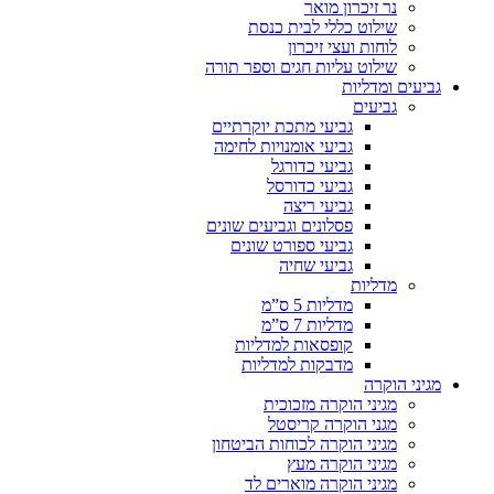
נר זיכרון מואר
שילוט כללי לבית כנסת
לוחות ועצי זיכרון
שילוט עליות חגים וספר תורה
גביעים ומדליות
גביעים
גביעי מתכת יוקרתיים
גביעי אומנויות לחימה
גביעי כדורגל
גביעי כדורסל
גביעי ריצה
פסלונים וגביעים שונים
גביעי ספורט שונים
גביעי שחיה
מדליות
מדליות 5 ס”מ
מדליות 7 ס”מ
קופסאות למדליות
מדבקות למדליות
מגיני הוקרה
מגיני הוקרה מזכוכית
מגני הוקרה קריסטל
מגיני הוקרה לכוחות הביטחון
מגיני הוקרה מעץ
מגיני הוקרה מוארים לד