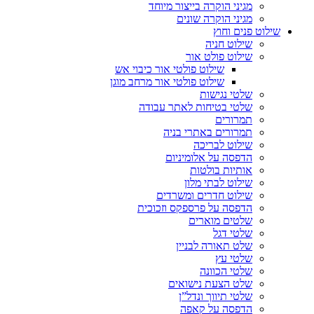
מגיני הוקרה בייצור מיוחד
מגיני הוקרה שונים
שילוט פנים וחוץ
שילוט חניה
שילוט פולט אור
שילוט פולטי אור כיבוי אש
שילוט פולטי אור מרחב מוגן
שלטי נגישות
שלטי בטיחות לאתר עבודה
תמרורים
תמרורים באתרי בניה
שילוט לבריכה
הדפסה על אלומיניום
אותיות בולטות
שילוט לבתי מלון
שילוט חדרים ומשרדים
הדפסה על פרספקס וזכוכית
שלטים מוארים
שלטי דגל
שלט תאורה לבניין
שלטי עץ
שלטי הכוונה
שלט הצעת נישואים
שלטי תיווך ונדל”ן
הדפסה על קאפה