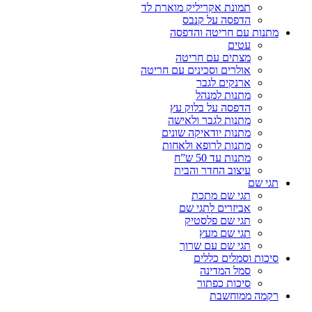
תמונת אקריליק מוארת לד
הדפסה על קנבס
מתנות עם חריטה והדפסה
עטים
מצתים עם חריטה
אולרים וסכינים עם חריטה
ארנקים לגבר
מתנות למנהל
הדפסה על בלוק עץ
מתנות לגבר ולאישה
מתנות יודאיקה שונים
מתנות לרופא ולאחות
מתנות עד 50 ש”ח
עיצוב החדר והבית
תגי שם
תגי שם מתכת
אביזרים לתגי שם
תגי שם פלסטיק
תגי שם מעץ
תגי שם עם שרוך
סיכות וסמלים כללים
סמל המדינה
סיכות כפתור
רקמה ממוחשבת