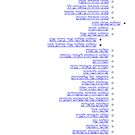
מגיני הוקרה מעץ
מגיני הוקרה מוארים לד
מגיני הוקרה בייצור מיוחד
מגיני הוקרה שונים
שילוט פנים וחוץ
שילוט חניה
שילוט פולט אור
שילוט פולטי אור כיבוי אש
שילוט פולטי אור מרחב מוגן
שלטי נגישות
שלטי בטיחות לאתר עבודה
תמרורים
תמרורים באתרי בניה
שילוט לבריכה
הדפסה על אלומיניום
אותיות בולטות
שילוט לבתי מלון
שילוט חדרים ומשרדים
הדפסה על פרספקס וזכוכית
שלטים מוארים
שלטי דגל
שלט תאורה לבניין
שלטי עץ
שלטי הכוונה
שלט הצעת נישואים