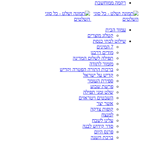
רקמה ממוחשבת
עמוד הבית
קטלוג מוצרים
שילוט לבתי כנסת
7 המינים
מודים דרבנן
תפילה לשלום המדינה
מזמור לתודה
ברכות התורה הפטרה וקדיש
קדיש על ישראל
ספירת העומר
פרשת שבוע
שלט זמני תפילה
השבטים ויטראזים
אשר יצר
קופות צדקה
למנצח
עלינו לשבח
סדר קידוש לבנה
פרנס היום
ברכת השנה