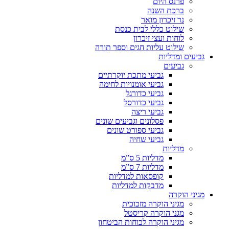
פרנס היום
ברכת השנה
נר זיכרון מואר
שילוט כללי לבית כנסת
לוחות ועצי זיכרון
שילוט עליות חגים וספר תורה
גביעים ומדליות
גביעים
גביעי מתכת יוקרתיים
גביעי אומנויות לחימה
גביעי כדורגל
גביעי כדורסל
גביעי ריצה
פסלונים וגביעים שונים
גביעי ספורט שונים
גביעי שחיה
מדליות
מדליות 5 ס”מ
מדליות 7 ס”מ
קופסאות למדליות
מדבקות למדליות
מגיני הוקרה
מגיני הוקרה מזכוכית
מגני הוקרה קריסטל
מגיני הוקרה לכוחות הביטחון