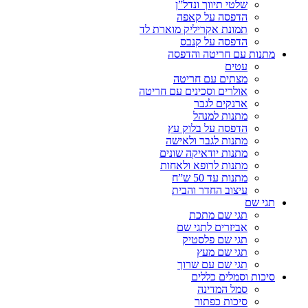
שלטי תיווך ונדל”ן
הדפסה על קאפה
תמונת אקריליק מוארת לד
הדפסה על קנבס
מתנות עם חריטה והדפסה
עטים
מצתים עם חריטה
אולרים וסכינים עם חריטה
ארנקים לגבר
מתנות למנהל
הדפסה על בלוק עץ
מתנות לגבר ולאישה
מתנות יודאיקה שונים
מתנות לרופא ולאחות
מתנות עד 50 ש”ח
עיצוב החדר והבית
תגי שם
תגי שם מתכת
אביזרים לתגי שם
תגי שם פלסטיק
תגי שם מעץ
תגי שם עם שרוך
סיכות וסמלים כללים
סמל המדינה
סיכות כפתור