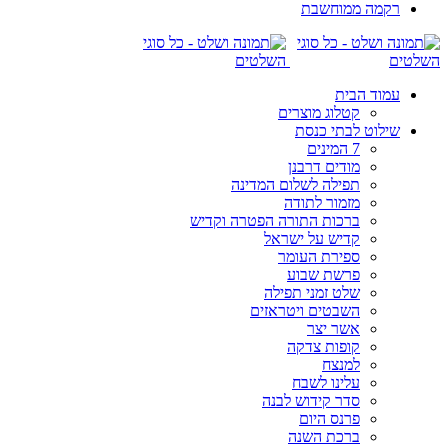
רקמה ממוחשבת
עמוד הבית
קטלוג מוצרים
שילוט לבתי כנסת
7 המינים
מודים דרבנן
תפילה לשלום המדינה
מזמור לתודה
ברכות התורה הפטרה וקדיש
קדיש על ישראל
ספירת העומר
פרשת שבוע
שלט זמני תפילה
השבטים ויטראזים
אשר יצר
קופות צדקה
למנצח
עלינו לשבח
סדר קידוש לבנה
פרנס היום
ברכת השנה