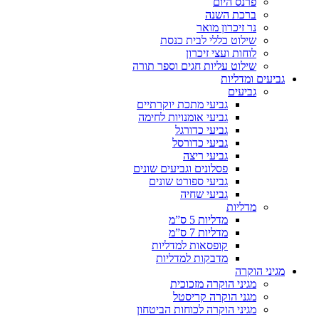
פרנס היום
ברכת השנה
נר זיכרון מואר
שילוט כללי לבית כנסת
לוחות ועצי זיכרון
שילוט עליות חגים וספר תורה
גביעים ומדליות
גביעים
גביעי מתכת יוקרתיים
גביעי אומנויות לחימה
גביעי כדורגל
גביעי כדורסל
גביעי ריצה
פסלונים וגביעים שונים
גביעי ספורט שונים
גביעי שחיה
מדליות
מדליות 5 ס”מ
מדליות 7 ס”מ
קופסאות למדליות
מדבקות למדליות
מגיני הוקרה
מגיני הוקרה מזכוכית
מגני הוקרה קריסטל
מגיני הוקרה לכוחות הביטחון