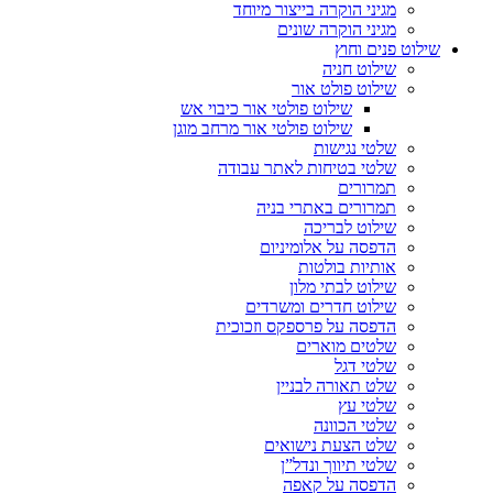
מגיני הוקרה בייצור מיוחד
מגיני הוקרה שונים
שילוט פנים וחוץ
שילוט חניה
שילוט פולט אור
שילוט פולטי אור כיבוי אש
שילוט פולטי אור מרחב מוגן
שלטי נגישות
שלטי בטיחות לאתר עבודה
תמרורים
תמרורים באתרי בניה
שילוט לבריכה
הדפסה על אלומיניום
אותיות בולטות
שילוט לבתי מלון
שילוט חדרים ומשרדים
הדפסה על פרספקס וזכוכית
שלטים מוארים
שלטי דגל
שלט תאורה לבניין
שלטי עץ
שלטי הכוונה
שלט הצעת נישואים
שלטי תיווך ונדל”ן
הדפסה על קאפה