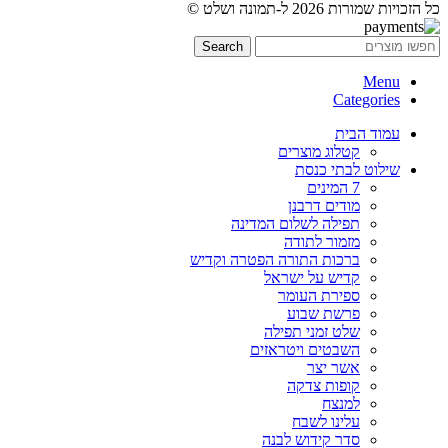
כל הזכויות שמורות 2026 ל-תמונה ושלט ©
Search
Menu
Categories
עמוד הבית
קטלוג מוצרים
שילוט לבתי כנסת
7 המינים
מודים דרבנן
תפילה לשלום המדינה
מזמור לתודה
ברכות התורה הפטרה וקדיש
קדיש על ישראל
ספירת העומר
פרשת שבוע
שלט זמני תפילה
השבטים ויטראזים
אשר יצר
קופות צדקה
למנצח
עלינו לשבח
סדר קידוש לבנה