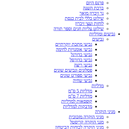
פרנס היום
ברכת השנה
נר זיכרון מואר
שילוט כללי לבית כנסת
לוחות ועצי זיכרון
שילוט עליות חגים וספר תורה
גביעים ומדליות
גביעים
גביעי מתכת יוקרתיים
גביעי אומנויות לחימה
גביעי כדורגל
גביעי כדורסל
גביעי ריצה
פסלונים וגביעים שונים
גביעי ספורט שונים
גביעי שחיה
מדליות
מדליות 5 ס”מ
מדליות 7 ס”מ
קופסאות למדליות
מדבקות למדליות
מגיני הוקרה
מגיני הוקרה מזכוכית
מגני הוקרה קריסטל
מגיני הוקרה לכוחות הביטחון