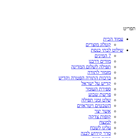
שימו לב האתר בבנייה. ישנם מוצרים ללא מחירים!
שימו לב האתר בבנייה. ישנם מוצרים ללא מחירים!
תפריט
עמוד הבית
קטלוג מוצרים
שילוט לבתי כנסת
7 המינים
מודים דרבנן
תפילה לשלום המדינה
מזמור לתודה
ברכות התורה הפטרה וקדיש
קדיש על ישראל
ספירת העומר
פרשת שבוע
שלט זמני תפילה
השבטים ויטראזים
אשר יצר
קופות צדקה
למנצח
עלינו לשבח
סדר קידוש לבנה