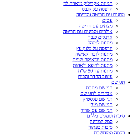
תמונת אקריליק מוארת לד
הדפסה על קנבס
מתנות עם חריטה והדפסה
עטים
מצתים עם חריטה
אולרים וסכינים עם חריטה
ארנקים לגבר
מתנות למנהל
הדפסה על בלוק עץ
מתנות לגבר ולאישה
מתנות יודאיקה שונים
מתנות לרופא ולאחות
מתנות עד 50 ש”ח
עיצוב החדר והבית
תגי שם
תגי שם מתכת
אביזרים לתגי שם
תגי שם פלסטיק
תגי שם מעץ
תגי שם עם שרוך
סיכות וסמלים כללים
סמל המדינה
סיכות כפתור
רקמה ממוחשבת