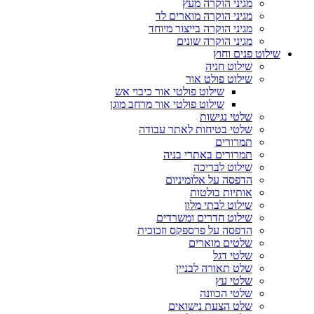
מגיני הוקרה מעץ
מגיני הוקרה מוארים לד
מגיני הוקרה בייצור מיוחד
מגיני הוקרה שונים
שילוט פנים וחוץ
שילוט חניה
שילוט פולט אור
שילוט פולטי אור כיבוי אש
שילוט פולטי אור מרחב מוגן
שלטי נגישות
שלטי בטיחות לאתר עבודה
תמרורים
תמרורים באתרי בניה
שילוט לבריכה
הדפסה על אלומיניום
אותיות בולטות
שילוט לבתי מלון
שילוט חדרים ומשרדים
הדפסה על פרספקס וזכוכית
שלטים מוארים
שלטי דגל
שלט תאורה לבניין
שלטי עץ
שלטי הכוונה
שלט הצעת נישואים