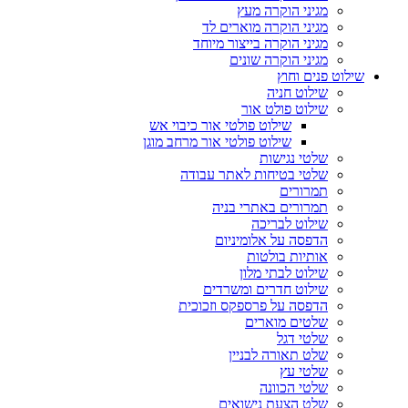
מגיני הוקרה מעץ
מגיני הוקרה מוארים לד
מגיני הוקרה בייצור מיוחד
מגיני הוקרה שונים
שילוט פנים וחוץ
שילוט חניה
שילוט פולט אור
שילוט פולטי אור כיבוי אש
שילוט פולטי אור מרחב מוגן
שלטי נגישות
שלטי בטיחות לאתר עבודה
תמרורים
תמרורים באתרי בניה
שילוט לבריכה
הדפסה על אלומיניום
אותיות בולטות
שילוט לבתי מלון
שילוט חדרים ומשרדים
הדפסה על פרספקס וזכוכית
שלטים מוארים
שלטי דגל
שלט תאורה לבניין
שלטי עץ
שלטי הכוונה
שלט הצעת נישואים