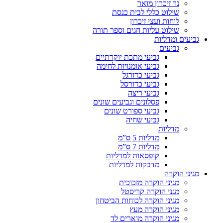
נר זיכרון מואר
שילוט כללי לבית כנסת
לוחות ועצי זיכרון
שילוט עליות חגים וספר תורה
גביעים ומדליות
גביעים
גביעי מתכת יוקרתיים
גביעי אומנויות לחימה
גביעי כדורגל
גביעי כדורסל
גביעי ריצה
פסלונים וגביעים שונים
גביעי ספורט שונים
גביעי שחיה
מדליות
מדליות 5 ס”מ
מדליות 7 ס”מ
קופסאות למדליות
מדבקות למדליות
מגיני הוקרה
מגיני הוקרה מזכוכית
מגני הוקרה קריסטל
מגיני הוקרה לכוחות הביטחון
מגיני הוקרה מעץ
מגיני הוקרה מוארים לד