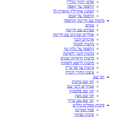
שלטי תיווך ונדל”ן
הדפסה על קאפה
תמונת אקריליק מוארת לד
הדפסה על קנבס
מתנות עם חריטה והדפסה
עטים
מצתים עם חריטה
אולרים וסכינים עם חריטה
ארנקים לגבר
מתנות למנהל
הדפסה על בלוק עץ
מתנות לגבר ולאישה
מתנות יודאיקה שונים
מתנות לרופא ולאחות
מתנות עד 50 ש”ח
עיצוב החדר והבית
תגי שם
תגי שם מתכת
אביזרים לתגי שם
תגי שם פלסטיק
תגי שם מעץ
תגי שם עם שרוך
סיכות וסמלים כללים
סמל המדינה
סיכות כפתור