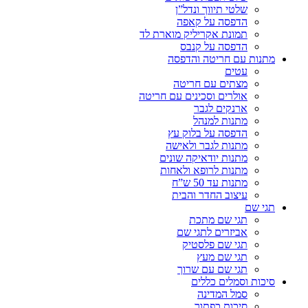
שלטי תיווך ונדל”ן
הדפסה על קאפה
תמונת אקריליק מוארת לד
הדפסה על קנבס
מתנות עם חריטה והדפסה
עטים
מצתים עם חריטה
אולרים וסכינים עם חריטה
ארנקים לגבר
מתנות למנהל
הדפסה על בלוק עץ
מתנות לגבר ולאישה
מתנות יודאיקה שונים
מתנות לרופא ולאחות
מתנות עד 50 ש”ח
עיצוב החדר והבית
תגי שם
תגי שם מתכת
אביזרים לתגי שם
תגי שם פלסטיק
תגי שם מעץ
תגי שם עם שרוך
סיכות וסמלים כללים
סמל המדינה
סיכות כפתור