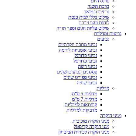
פרנס היום
ברכת השנה
נר זיכרון מואר
שילוט כללי לבית כנסת
לוחות ועצי זיכרון
שילוט עליות חגים וספר תורה
גביעים ומדליות
גביעים
גביעי מתכת יוקרתיים
גביעי אומנויות לחימה
גביעי כדורגל
גביעי כדורסל
גביעי ריצה
פסלונים וגביעים שונים
גביעי ספורט שונים
גביעי שחיה
מדליות
מדליות 5 ס”מ
מדליות 7 ס”מ
קופסאות למדליות
מדבקות למדליות
מגיני הוקרה
מגיני הוקרה מזכוכית
מגני הוקרה קריסטל
מגיני הוקרה לכוחות הביטחון