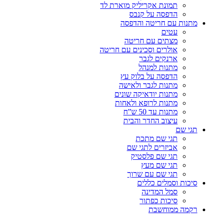
תמונת אקריליק מוארת לד
הדפסה על קנבס
מתנות עם חריטה והדפסה
עטים
מצתים עם חריטה
אולרים וסכינים עם חריטה
ארנקים לגבר
מתנות למנהל
הדפסה על בלוק עץ
מתנות לגבר ולאישה
מתנות יודאיקה שונים
מתנות לרופא ולאחות
מתנות עד 50 ש”ח
עיצוב החדר והבית
תגי שם
תגי שם מתכת
אביזרים לתגי שם
תגי שם פלסטיק
תגי שם מעץ
תגי שם עם שרוך
סיכות וסמלים כללים
סמל המדינה
סיכות כפתור
רקמה ממוחשבת