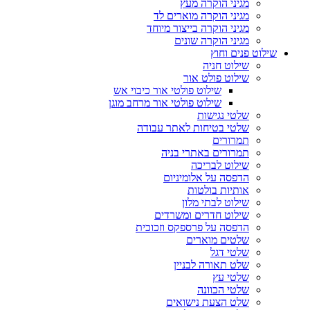
מגיני הוקרה מעץ
מגיני הוקרה מוארים לד
מגיני הוקרה בייצור מיוחד
מגיני הוקרה שונים
שילוט פנים וחוץ
שילוט חניה
שילוט פולט אור
שילוט פולטי אור כיבוי אש
שילוט פולטי אור מרחב מוגן
שלטי נגישות
שלטי בטיחות לאתר עבודה
תמרורים
תמרורים באתרי בניה
שילוט לבריכה
הדפסה על אלומיניום
אותיות בולטות
שילוט לבתי מלון
שילוט חדרים ומשרדים
הדפסה על פרספקס וזכוכית
שלטים מוארים
שלטי דגל
שלט תאורה לבניין
שלטי עץ
שלטי הכוונה
שלט הצעת נישואים