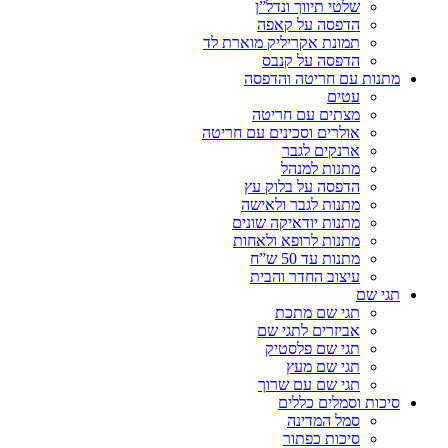
שלטי תיווך ונדל”ן
הדפסה על קאפה
תמונת אקריליק מוארת לד
הדפסה על קנבס
מתנות עם חריטה והדפסה
עטים
מצתים עם חריטה
אולרים וסכינים עם חריטה
ארנקים לגבר
מתנות למנהל
הדפסה על בלוק עץ
מתנות לגבר ולאישה
מתנות יודאיקה שונים
מתנות לרופא ולאחות
מתנות עד 50 ש”ח
עיצוב החדר והבית
תגי שם
תגי שם מתכת
אביזרים לתגי שם
תגי שם פלסטיק
תגי שם מעץ
תגי שם עם שרוך
סיכות וסמלים כללים
סמל המדינה
סיכות כפתור