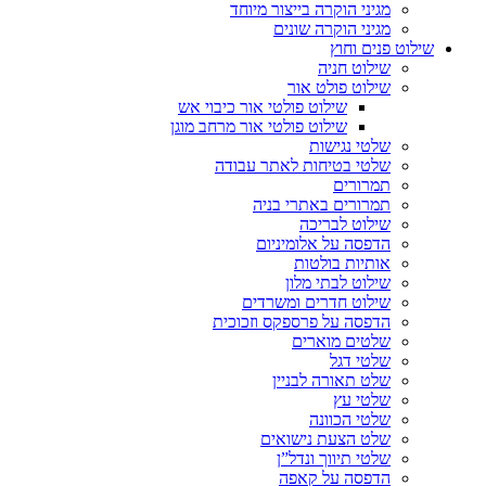
מגיני הוקרה בייצור מיוחד
מגיני הוקרה שונים
שילוט פנים וחוץ
שילוט חניה
שילוט פולט אור
שילוט פולטי אור כיבוי אש
שילוט פולטי אור מרחב מוגן
שלטי נגישות
שלטי בטיחות לאתר עבודה
תמרורים
תמרורים באתרי בניה
שילוט לבריכה
הדפסה על אלומיניום
אותיות בולטות
שילוט לבתי מלון
שילוט חדרים ומשרדים
הדפסה על פרספקס וזכוכית
שלטים מוארים
שלטי דגל
שלט תאורה לבניין
שלטי עץ
שלטי הכוונה
שלט הצעת נישואים
שלטי תיווך ונדל”ן
הדפסה על קאפה