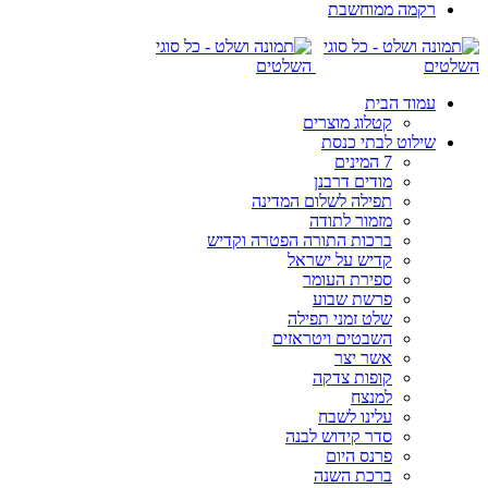
רקמה ממוחשבת
עמוד הבית
קטלוג מוצרים
שילוט לבתי כנסת
7 המינים
מודים דרבנן
תפילה לשלום המדינה
מזמור לתודה
ברכות התורה הפטרה וקדיש
קדיש על ישראל
ספירת העומר
פרשת שבוע
שלט זמני תפילה
השבטים ויטראזים
אשר יצר
קופות צדקה
למנצח
עלינו לשבח
סדר קידוש לבנה
פרנס היום
ברכת השנה