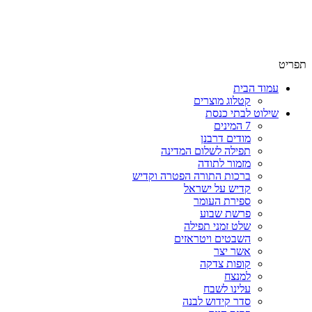
תפריט
עמוד הבית
קטלוג מוצרים
שילוט לבתי כנסת
7 המינים
מודים דרבנן
תפילה לשלום המדינה
מזמור לתודה
ברכות התורה הפטרה וקדיש
קדיש על ישראל
ספירת העומר
פרשת שבוע
שלט זמני תפילה
השבטים ויטראזים
אשר יצר
קופות צדקה
למנצח
עלינו לשבח
סדר קידוש לבנה