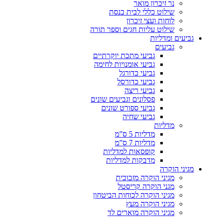
נר זיכרון מואר
שילוט כללי לבית כנסת
לוחות ועצי זיכרון
שילוט עליות חגים וספר תורה
גביעים ומדליות
גביעים
גביעי מתכת יוקרתיים
גביעי אומנויות לחימה
גביעי כדורגל
גביעי כדורסל
גביעי ריצה
פסלונים וגביעים שונים
גביעי ספורט שונים
גביעי שחיה
מדליות
מדליות 5 ס”מ
מדליות 7 ס”מ
קופסאות למדליות
מדבקות למדליות
מגיני הוקרה
מגיני הוקרה מזכוכית
מגני הוקרה קריסטל
מגיני הוקרה לכוחות הביטחון
מגיני הוקרה מעץ
מגיני הוקרה מוארים לד